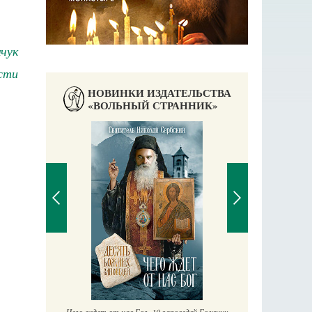
чук
сти
НОВИНКИ ИЗДАТЕЛЬСТВА
«ВОЛЬНЫЙ СТРАННИК»
П
Е
аучись у