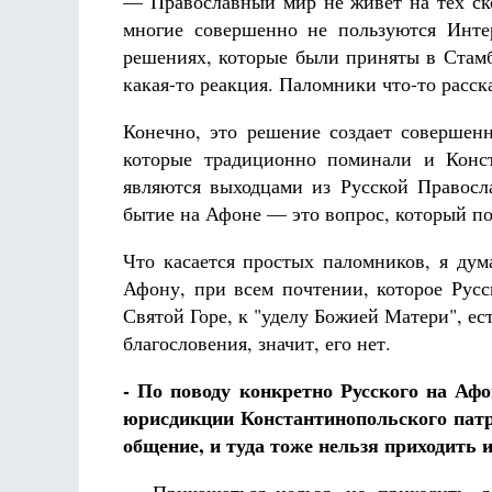
— Православный мир не живет на тех ско
многие совершенно не пользуются Инте
решениях, которые были приняты в Стамб
какая-то реакция. Паломники что-то расск
Конечно, это решение создает совершен
которые традиционно поминали и Конст
являются выходцами из Русской Правосл
бытие на Афоне — это вопрос, который п
Что касается простых паломников, я дум
Афону, при всем почтении, которое Русс
Святой Горе, к "уделу Божией Матери", ес
благословения, значит, его нет.
- По поводу конкретно Русского на Аф
юрисдикции Константинопольского патр
общение, и туда тоже нельзя приходить