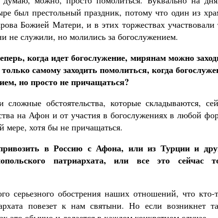
 думаю, можно, просто помолиться. Буквально на дня
ре был престольный праздник, потому что один из хра
рова Божией Матери, и в этих торжествах участвовали 
и не служили, но молились за богослужением.
теперь, когда идет богослужение, мирянам можно заход
 только самому заходить помолиться, когда богослуже
ием, но просто не причащаться?
и сложные обстоятельства, которые складываются, сей
ства на Афон и от участия в богослужениях в любой фо
й мере, хотя бы не причащаться.
привозить в Россию с Афона, или из Турции и дру
нопольского патриархата, или все это сейчас т
го серьезного обострения наших отношений, что кто-т
архата повезет к нам святыни. Но если возникнет та
ак это обычно и делается в каждом конкретном случае.