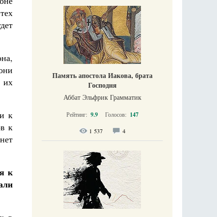
оне
тех
удет
на,
они
Память апостола Иакова, брата
 их
Господня
Аббат Эльфрик Грамматик
и к
Рейтинг:
9.9
Голосов:
147
в к
1 537
4
 нет
я к
али