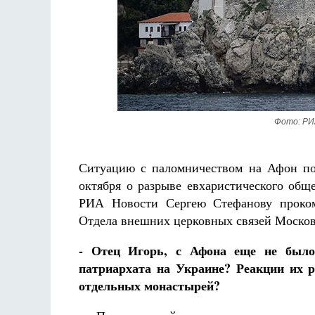
Фредерика де Грааф
Фото: РИ
Ситуацию с паломничеством на Афон по
октября о разрыве евхаристического общ
РИА Новости Сергею Стефанову проком
Отдела внешних церковных связей Москов
- Отец Игорь, с Афона еще не было 
патриархата на Украине? Реакции их р
отдельных монастырей?