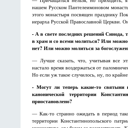
— Причащаться нельзя, но приходить, я
нашем Русском Пантелеимоновом монасты
этого монастыря посвящен празднику Пок
иерарха Русской Православной Церкви. Он
- А в свете последних решений Синода, 
в храм и со всеми молиться? Или можно
нет? Или можно молиться за богослужен
— Лучше сказать, что, учитывая все эт
настало время воздержаться от паломниче
Но если уж такое случилось, ну, по крайне
- Могут ли теперь какие-то святыни 
канонической территории Константи
приостановлено?
— Как-то странно ожидать в период тако
территории Константинопольского патри
инициатива, мы будем ее рассматривать. К