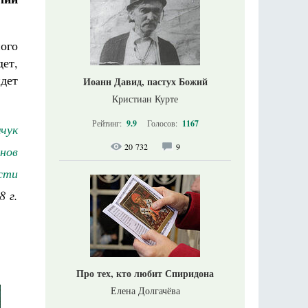
ого
ет,
дет
Иоанн Давид, пастух Божий
Кристиан Курте
Рейтинг:
9.9
Голосов:
1167
чук
20 732
9
нов
сти
8 г.
Про тех, кто любит Спиридона
Елена Долгачёва