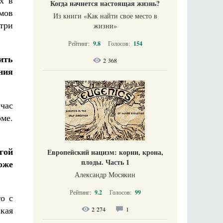
х в
Когда начнется настоящая жизнь?
мов
Из книги «Как найти свое место в
три
жизни​»
Рейтинг:
9.8
Голосов:
154
ить
2 368
ния
час
рме.
гой
Европейский нацизм: корни, крона,
плоды. Часть 1
оже
Александр Мосякин
Рейтинг:
9.2
Голосов:
99
о с
кая
2 274
1