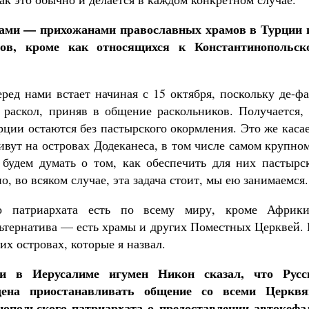
иками — прихожанами православных храмов в Турции 
ов, кроме как относящихся к Константинопольск
еред нами встает начиная с 15 октября, поскольку де-ф
раскол, приняв в общение раскольников. Получается, 
ции остаются без пастырского окормления. Это же каса
ивут на островах Додеканеса, в том числе самом крупно
 будем думать о том, как обеспечить для них пастырс
, во всяком случае, эта задача стоит, мы ею занимаемся.
го патриархата есть по всему миру, кроме Африк
льтернатива — есть храмы и других Поместных Церквей.
их островах, которые я назвал.
ии в Иерусалиме игумен Никон сказал, что Русс
ена приостанавливать общение со всеми Церквя
опольского патриархата о предоставлении автокефа