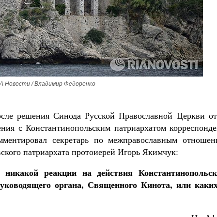
Как найти своё место в жизни
Кирилл Мурышев
А Новости / Владимир Федоренко
сле решения Синода Русской Православной Церкви от
ения с Константинопольским патриархатом корреспонде
ментировал секретарь по межправославным отношен
ского патриархата протоиерей Игорь Якимчук:
никакой реакции на действия Константинопольск
уководящего органа, Священного Кинота, или каких