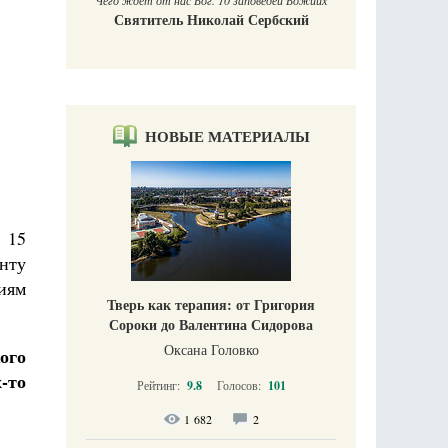
Чего ждет от нас Бог. 10 заповедей Божиих
Святитель Николай Сербский
НОВЫЕ МАТЕРИАЛЫ
 15
нту
иям
Тверь как терапия: от Григория
Сороки до Валентина Сидорова
Оксана Головко
ого
-то
Рейтинг:
9.8
Голосов:
101
1 682
2