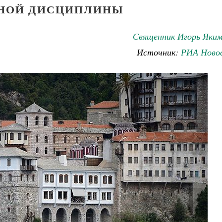
НОЙ ДИСЦИПЛИНЫ
Священник Игорь Яким
Источник:
РИА Ново
Великомученик Георгий Победоносец. Н
святого
Роман Котов