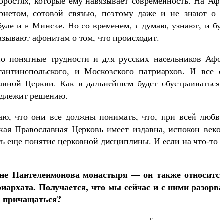
ростях, которые ему навязывает современность. На Аф
рнетом, сотовой связью, поэтому даже и не знают о 
уле и в Минске. Но со временем, я думаю, узнают, и б
азывают афонитам о том, что происходит.
но понятные трудности и для русских насельников Афо
антинопольского, и Московского патриархов. И все 
авной Церкви. Как в дальнейшем будет обустраиваться
одлежит решению.
аю, что они все должны понимать, что, при всей любв
кая Православная Церковь имеет издавна, испокон веко
ть еще понятие церковной дисциплины. И если на что-то
оне Пантелеимонова монастыря — он также относитс
иархата. Получается, что мы сейчас и с ними разорв
 и причащаться?