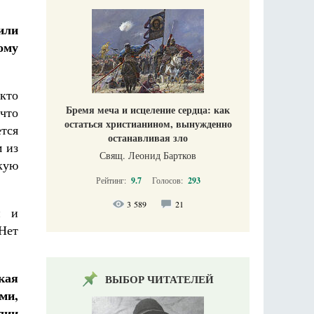
или
ому
акто
Бремя меча и исцеление сердца: как
что
остаться христианином, вынужденно
ется
останавливая зло
м из
Свящ. Леонид Бартков
кую
Рейтинг:
9.7
Голосов:
293
3 589
21
и и
 Нет
кая
ВЫБОР ЧИТАТЕЛЕЙ
ми,
лии