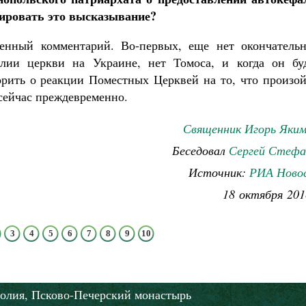
ировать это высказывание?
нный комментарий. Во-первых, еще нет окончательн
лии церкви на Украине, нет Томоса, и когда он буд
орить о реакции Поместных Церквей на то, что произой
 сейчас преждевременно.
Священник Игорь Яким
Беседовал
Сергей Стефа
Источник:
РИА Ново
18 октября 201
3
4
5
6
7
8
9
10
олия,
Псково-Печерский монастырь