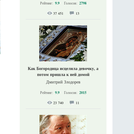
Рейтинг:
9.9
Голосов:
2798
37 451
13
Как Богородица исцелила девочку, а
потом пришла к ней домой
Дмитрий Злодорев
Рейтинг:
9.9
Голосов:
2015
23 740
11