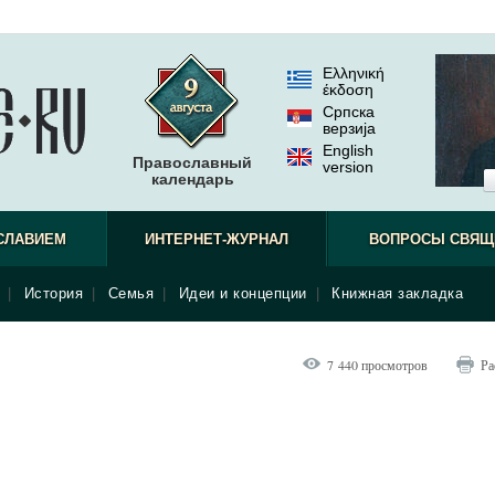
Ελληνική
έκδοση
Српска
верзиjа
English
Православный
version
календарь
СЛАВИЕМ
ИНТЕРНЕТ-ЖУРНАЛ
ВОПРОСЫ СВЯЩ
|
История
|
Семья
|
Идеи и концепции
|
Книжная закладка
7 440 просмотров
Ра