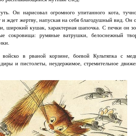
ть. Он нарисовал огромного упитанного кота, тучно
 и ждет жертву, напуская на себя благодушный вид. Он 
ки, широкий кушак, характерная шапочка. С печки он з
ые сокровища: румяные ватрушки, белоснежный твор
нки.
войско в рваной корзине, боевой Культяпка с мед
ндиры и пистолеты, неудержимое, стремительное движе