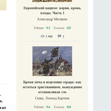
Европейский нацизм: корни, крона,
плоды. Часть 1
Александр Мосякин
Рейтинг:
9.3
Голосов:
125
2 968
2
Бремя меча и исцеление сердца: как
остаться христианином, вынужденно
останавливая зло
,
Свящ. Леонид Бартков
в.
гат
Рейтинг:
9.6
Голосов:
324