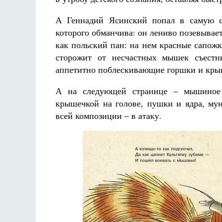
А Геннадий Ясинский попал в самую су
которого обманчива: он лениво позевывает
как польский пан: на нем красные сапож
сторожит от несчастных мышек съестн
аппетитно поблескивающие горшки и кры
А на следующей странице – мышиное 
крышечкой на голове, пушки и ядра, му
всей композиции – в атаку.