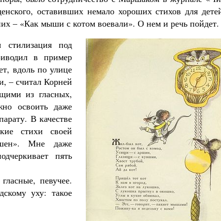
енского, оставивших немало хороших стихов для детей
них – «Как мыши с котом воевали». О нем и речь пойдет.
я стилизация под
риводил в пример
ет, вдоль по улице
и, – считал Корней
ящими из гласных,
жно освоить даже
арату. В качестве
ские стихи своей
шен». Мне даже
одчеркивает пять
гласные, певучее.
дскому уху: такое