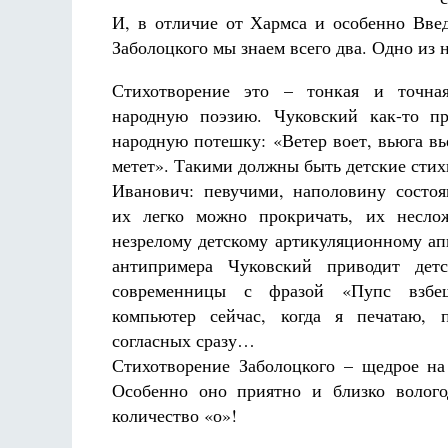
И, в отличие от Хармса и особенно Введ
Заболоцкого мы знаем всего два. Одно из 
Стихотворение это – тонкая и точна
народную поэзию. Чуковский как-то п
народную потешку: «Ветер воет, вьюга вь
метет». Такими должны быть детские стих
Иванович: певучими, наполовину состо
их легко можно прокричать, их несло
незрелому детскому артикуляционному апп
антипримера Чуковский приводит дет
современницы с фразой «Пупс взбе
компьютер сейчас, когда я печатаю, п
согласных сразу…
Стихотворение Заболоцкого – щедрое на 
Особенно оно приятно и близко волого
количество «о»!