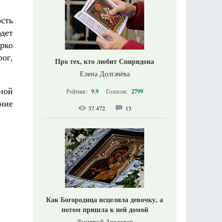
сть
одет
орко
ог,
Про тех, кто любит Спиридона
Елена Долгачёва
ной
Рейтинг:
9.9
Голосов:
2799
ние
37 472
13
Как Богородица исцелила девочку, а
потом пришла к ней домой
Дмитрий Злодорев