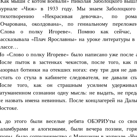
«Как мыши с котом воевали» Николая Заболоцкого вышл
журнале «Чиж» в 1933 году. Мы знаем Заболоцкого
стихотворению «Некрасивая девочка», по рома
«Очарована, околдована», по гениальному переложе
«Слова о полку Игореве». Помню как сейчас, 
рассказывала «Плач Ярославны» на уроке литературы в 
классе…
Но «Слово о полку Игореве» было написано уже после а
После пыток в застенках чекистов, после того, как п
разорвал ботинки на отекших ногах: ему три дня не да
встать со стула в кабинете следователя, не давали сп
После того, как он страшным усилием удержива
затуманенном сознании одну мысль: не выдать, не пред
не назвать имена невинных. После концлагерей на Даль
Востоке.
А до этого были веселые ребята ОБЭРИУты со сво
каламбурами и алогизмами, были вечера поэзии, горя
споры, было сотрудничество с Маршаком в журнале «Чи