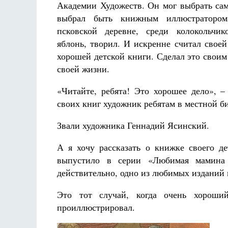
Академии Художеств. Он мог выбрать сам
выбрал быть книжным иллюстраторо
псковской деревне, среди колокольчи
яблонь, творил. И искренне считал своей
хорошей детской книги. Сделал это своим
своей жизни.
Велико
т
рааф
«Читайте, ребята! Это хорошее дело», –
Как найти своё место в жизни
Кирилл Мурышев
своих книг художник ребятам в местной б
Звали художника Геннадий Ясинский.
А я хочу рассказать о книжке своего де
выпустило в серии «Любимая мамина 
действительно, одно из любимых изданий 
Это тот случай, когда очень хороши
проиллюстрировал.