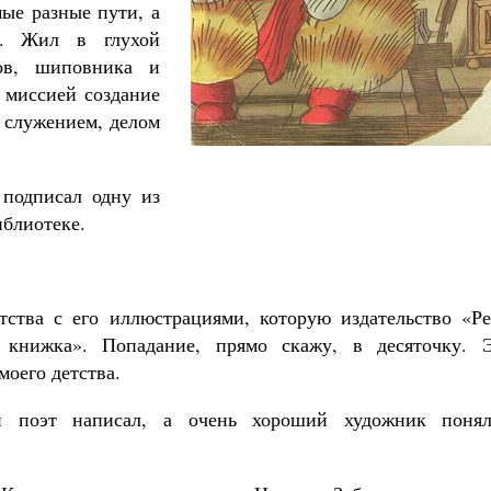
ые разные пути, а
м. Жил в глухой
ков, шиповника и
 миссией создание
 служением, делом
мученик Георгий Победоносец. Научись у
святого
Роман Котов
Чего ждет от нас Бог. 10 заповед
 подписал одну из
Святитель Николай Серб
иблиотеке.
тства с его иллюстрациями, которую издательство «Ре
книжка». Попадание, прямо скажу, в десяточку. Э
моего детства.
й поэт написал, а очень хороший художник поня