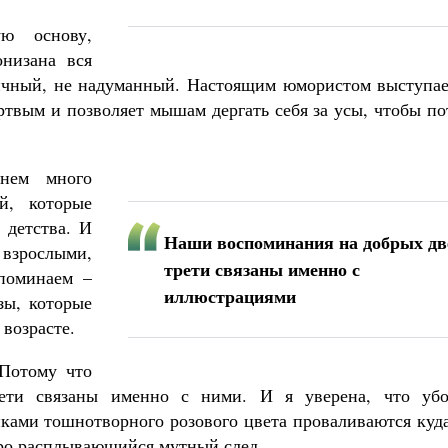
ю основу,
низана вся
ничный, не надуманный. Настоящим юмористом выступае
ртвым и позволяет мышам дергать себя за усы, чтобы п
 нем много
й, которые
 детства. И
Наши воспоминания на добрых дв
 взрослыми,
трети связаны именно с
поминаем –
иллюстрациями
зы, которые
возрасте.
 Потому что
ети связаны именно с ними. И я уверена, что убо
ками тошнотворного розового цвета проваливаются куда
стро расплывающийся мутный след.