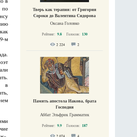
о в
 по
Тверь как терапия: от Григория
Сороки до Валентина Сидорова
нсу
нию
Оксана Головко
как
Рейтинг:
9.8
Голосов:
130
9-м
2 224
2
да.
оэт
вали
ать.
л в
ать,
нем
Память апостола Иакова, брата
Господня
Аббат Эльфрик Грамматик
ими
Рейтинг:
9.9
Голосов:
187
чие
ж».
2 074
4