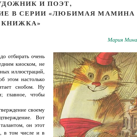
УДОЖНИК И ПОЭТ,
ИЕ В СЕРИИ «ЛЮБИМАЯ МАМИНА
КНИЖКА»
Мария Мина
до отбирать очень
едним киоском, не
нных иллюстраций,
об этом настолько
читает снобом. Ну
и; главное, чтобы
дтверждение своему
тверждение. Вот
талантом, он этот
, в том числе и в