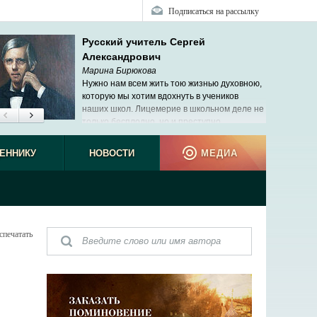
Подписаться на рассылку
Русский учитель Сергей
Александрович
Марина Бирюкова
Нужно нам всем жить тою жизнью духовною,
которую мы хотим вдохнуть в учеников
наших школ. Лицемерие в школьном деле не
только бесплодно, но и преступно.
ЕННИКУ
НОВОСТИ
МЕДИА
спечатать