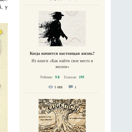
, у
Когда начнется настоящая жизнь?
Из книги «Как найти свое место в
жизни​»
Рейтинг:
9.8
Голосов:
195
3 088
1