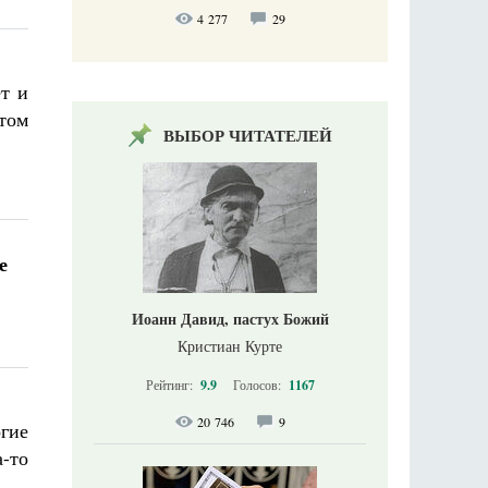
4 277
29
т и
отом
ВЫБОР ЧИТАТЕЛЕЙ
е
Иоанн Давид, пастух Божий
Кристиан Курте
Рейтинг:
9.9
Голосов:
1167
20 746
9
гие
-то