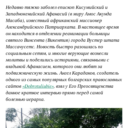
Недавно тяжко заболел епископ Кисумийский и
Западнокенийский Афанасий (в миру Амос Акунда
Масаба), известный африканский миссионер
Александрийского Патриархата. В настоящее время
он находится в отделении реанимации больницы
святого Винсента (Викентия) города Вустер штата
Массачусетс. Новость быстро разошлась по
социальным сетям, и многие верующие вознесли
молитвы и поделились историями, связанными с
владыкой Афанасием, которого они любят за
подвижническую жизнь. Ангел Карадаков, создатель
одного из самых популярных болгарских православных
сайтов
«Dobrotuliubie»
, взял у Его Преосвященства
данное краткое интервью прямо перед самой
болезнью иерарха.