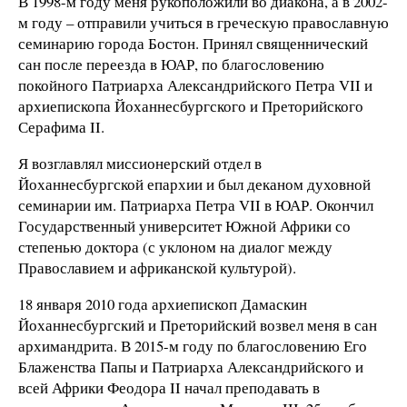
В 1998-м году меня рукоположили во диакона, а в 2002-
м году – отправили учиться в греческую православную
семинарию города Бостон. Принял священнический
сан после переезда в ЮАР, по благословению
покойного Патриарха Александрийского Петра VII и
архиепископа Йоханнесбургского и Преторийского
Серафима II.
Я возглавлял миссионерский отдел в
Йоханнесбургской епархии и был деканом духовной
семинарии им. Патриарха Петра VII в ЮАР. Окончил
Государственный университет Южной Африки со
степенью доктора (с уклоном на диалог между
Православием и африканской культурой).
18 января 2010 года архиепископ Дамаскин
Йоханнесбургский и Преторийский возвел меня в сан
архимандрита. В 2015-м году по благословению Его
Блаженства Папы и Патриарха Александрийского и
всей Африки Феодора II начал преподавать в