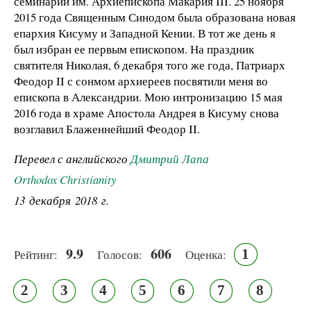
семинарии им. Архиепископа Макария III. 25 ноября
2015 года Священным Синодом была образована новая
епархия Кисуму и Западной Кении. В тот же день я
был избран ее первым епископом. На праздник
святителя Николая, 6 декабря того же года, Патриарх
Феодор II с сонмом архиереев посвятили меня во
епископа в Александрии. Мою интронизацию 15 мая
2016 года в храме Апостола Андрея в Кисуму снова
возглавил Блаженнейший Феодор II.
Перевел с английского
Дмитрий Лапа
Orthodox Christianity
13 декабря 2018 г.
9.9
606
1
Рейтинг:
Голосов:
Оценка:
2
3
4
5
6
7
8