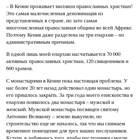
– В Кении проживает миллион православных христиан!
Это самая малочисленная деноминация из
представленных в стране, но зато самая
многочисленная православная община во всей Африке.
Поэтому Кения даже разделена на три епархии – по
административным причинам.
В одной лишь моей епархии насчитывается 70 000
активных православных христиан, 120 священников и
600 храмов.
С монастырями в Кении пока настоящая проблема. У
нас более 20 лет назад действовал один монастырь, но
его пришлось закрыть. За три года моего епископства в
епархии появилось два монастыря – мужской и
женский. Мужской монастырь посвящен святому
Антонию Великому – землю выкупили, но
строительство еще не началось, так что мы снимаем
временное помещение для трех наших послушников.
Кстати, я добиваюсь того, чтобы послушники смогли