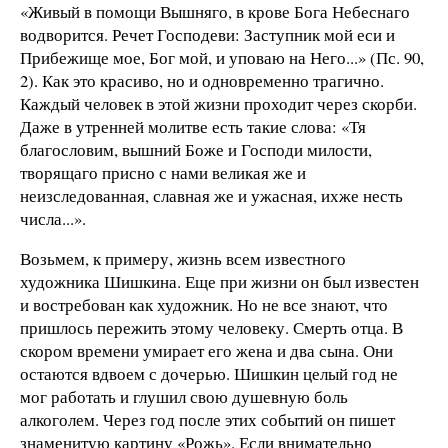
«Живый в помощи Вышняго, в крове Бога Небеснаго
водворится. Речет Господеви: Заступник мой еси и
Прибежище мое, Бог мой, и уповаю на Него...» (Пс. 90,
2). Как это красиво, но и одновременно трагично.
Каждый человек в этой жизни проходит через скорби.
Даже в утренней молитве есть такие слова: «Тя
благословим, вышний Боже и Господи милости,
творящаго присно с нами великая же и
неизследованная, славная же и ужасная, ихже несть
числа...».
Возьмем, к примеру, жизнь всем известного
художника Шишкина. Еще при жизни он был известен
и востребован как художник. Но не все знают, что
пришлось пережить этому человеку. Смерть отца. В
скором времени умирает его жена и два сына. Они
остаются вдвоем с дочерью. Шишкин целый год не
мог работать и глушил свою душевную боль
алкоголем. Через год после этих событий он пишет
знаменитую картину «Рожь». Если внимательно