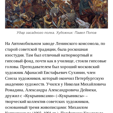
Удар засадного полка. Художник: Павел Попов
На Автомобильном заводе Ленинского комсомола, по
старой советской традиции, была роскошная
изостудия. Там был отличный натюрмортный и
гипсовый фонд, почти как в училище, стояли гипсовые
головы. Преподавателем был хороший московский
художник Афанасий Евстафьевич Сухинин, член
Союза художников, который окончил Петербургскую
академию художеств. Учился у Николая Михайловича
Ромадина, Александра Александровича Дейнеки,
дружил с «Кукрыниксами» («Кукрыниксы» –
творческий коллектив советских художников,
основанный тремя живописцами: Михаилом
Куприяновым (1903–1991 гг.), Порфирием Крыловым