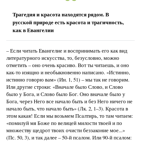
Трагедия и красота находятся рядом. В
русской природе есть красота и трагичность,
как в Евангелии
– Если читать Евангелие и воспринимать его как вид
литературного искусства, то, безусловно, можно
отметить – оно очень красиво. Вот ты читаешь, и оно
как-то изящно и необыкновенно написано. «Истинно,
истинно говорю вам» (Ин. 1, 51) – мы так не говорим.
Или другие строки: «Вначале было Слово, и Слово
было у Бога, и Слово было Бог. Оно вначале было у
Бога, через Него все начало быть и без Него ничего не
начало быть, что начало быть» (Лк. 2, 1–3). Красота в
этом какая! Если мы возьмем Псалтирь, то там читаем:
«помилуй мя Боже по велицей милости твоей и по
множеству щедрот твоих очисти беззаконие мое...»
(Пс. 50, 3), и так далее – 50-й псалом. Или 90-й псалом: