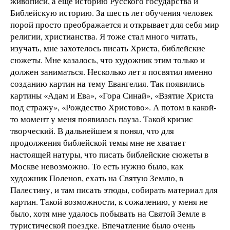
живописи, а еще историю Русского государства и
Библейскую историю. За шесть лет обучения человек
порой просто преображается и открывает для себя мир
религии, христианства. Я тоже стал много читать,
изучать, мне захотелось писать Христа, библейские
сюжеты. Мне казалось, что художник этим только и
должен заниматься. Несколько лет я посвятил именно
созданию картин на тему Евангелия. Так появились
картины «Адам и Ева», «Гора Синай», «Взятие Христа
под стражу», «Рождество Христово». А потом в какой-
то момент у меня появилась пауза. Такой кризис
творческий. В дальнейшем я понял, что для
продолжения библейской темы мне не хватает
настоящей натуры, что писать библейские сюжеты в
Москве невозможно. То есть нужно было, как
художник Поленов, ехать на Святую Землю, в
Палестину, и там писать этюды, собирать материал для
картин. Такой возможности, к сожалению, у меня не
было, хотя мне удалось побывать на Святой Земле в
туристической поездке. Впечатление было очень