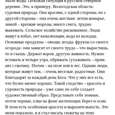
Мало воды. Похожая ситуация в русской северной
деревне. Это, к примеру, Вологодская область:
суровая природа. Она красива, с одной стороны, но с
другой стороны – она очень жесткая: летом комарье,
зимой – крепкие морозы, много снега, трудно
выживать. Сельское хозяйство рискованное. Люди
живут в избах, нет канализации, вода из колодца.
Основные продукты – овощи, ягоды, фрукты со своего
огорода: они зависят от своего труда – что вырастишь,
то и съешь. Держат коров, другую живность. Нужно
вставать в четыре утра, обряжать (ухаживать – прим.
авт.) скотину. Потом – на поле или в лес. Однако люди,
которые живут там, – очень веселые, радостные. Они
благодарят за каждый день Бога. Что у них все есть,
что более-менее хорошо. Такой сходство – красота и
суровость природы – уже само по себе создает
художественный образ. Представьте себе темные,
почти черные, елки на фоне желтеющих берез и осин.
В этом есть особенная красота и выразительность. Это
меня поразило, и я стал писать сюжеты на тему