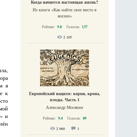
Когда начнется настоящая жизнь?
Из книги «Как найти свое место в
жизни​»
Рейтинг:
9.8
Голосов:
137
2 105
ла,
ора
м я
е к
Европейский нацизм: корни, крона,
плоды. Часть 1
сто
Александр Мосякин
мой
» и
Рейтинг:
9.4
Голосов:
89
влён
2 060
1