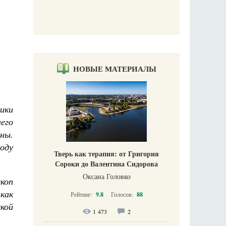
 Божиих
Галин
кий
Е
НОВЫЕ МАТЕРИАЛЫ
ики
его
ны.
оду
Тверь как терапия: от Григория
Сороки до Валентина Сидорова
Оксана Головко
скоп
как
Рейтинг:
9.8
Голосов:
88
кой
1 473
2