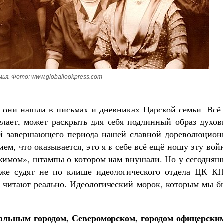
мья. Фото: www.globallookpress.com
, они нашли в письмах и дневниках Царской семьи. Всё
желает, может раскрыть для себя подлинный образ духо
ей завершающего периода нашей славной дореволюцион
ем, что оказывается, это я в себе всё ещё ношу эту вой
жимом», штампы о котором нам внушали. Но у сегодняш
уже судят не по клише идеологического отдела ЦК К
 и читают реально. Идеологический морок, которым мы 
альным городом, Североморском, городом офицерским