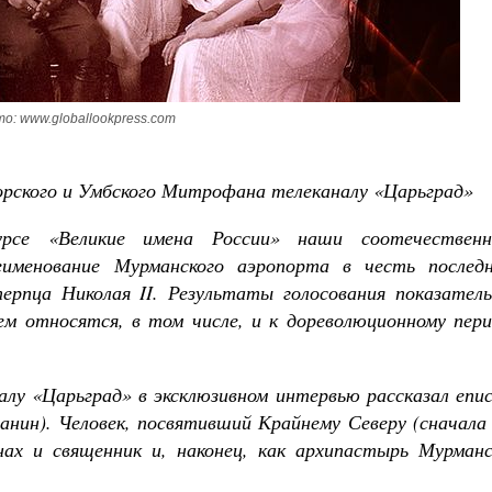
Чего ждет от нас Бог. 10 заповедей
Святитель Николай Сербс
о: www.globallookpress.com
орского и Умбского Митрофана телеканалу «Царьград»
рсе «Великие имена России» наши соотечественн
именование Мурманского аэропорта в честь последн
ерпца Николая II. Результаты голосования показатель
м относятся, в том числе, и к дореволюционному пери
алу «Царьград» в эксклюзивном интервью рассказал епи
нин). Человек, посвятивший Крайнему Северу (сначала 
ах и священник и, наконец, как архипастырь Мурманс