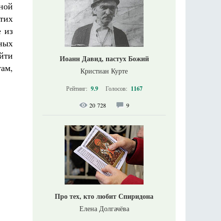
ной
тих
 из
ных
айти
Иоанн Давид, пастух Божий
там,
Кристиан Курте
Рейтинг:
9.9
Голосов:
1167
20 728
9
Про тех, кто любит Спиридона
Елена Долгачёва