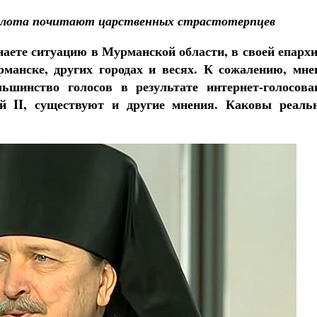
флота почитают царственных страстотерпцев
наете ситуацию в Мурманской области, в своей епархи
манске, других городах и весях. К сожалению, мне
льшинство голосов в результате интернет-голосова
ай II, существуют и другие мнения. Каковы реаль