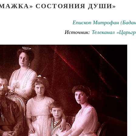
МАЖКА» СОСТОЯНИЯ ДУШИ»
Епископ Митрофан (Бадан
Источник:
Телеканал «Царьг
ученик Георгий Победоносец. Научись у
святого
Роман Котов