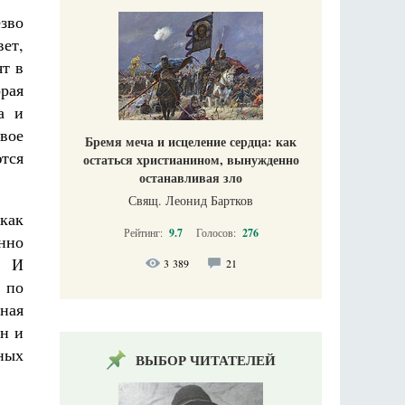
езво
вет,
ят в
рая
а и
вое
Бремя меча и исцеление сердца: как
ются
остаться христианином, вынужденно
останавливая зло
Свящ. Леонид Бартков
как
Рейтинг:
9.7
Голосов:
276
нно
. И
3 389
21
 по
ная
ен и
ных
ВЫБОР ЧИТАТЕЛЕЙ