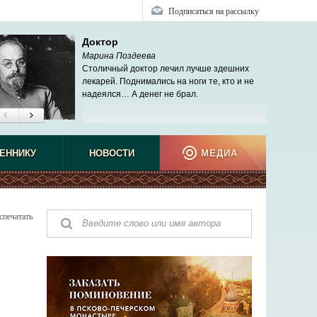
Подписаться на рассылку
Доктор
Марина Поздеева
Столичный доктор лечил лучше здешних
лекарей. Поднимались на ноги те, кто и не
надеялся… А денег не брал.
ЕННИКУ
НОВОСТИ
МЕДИА
спечатать