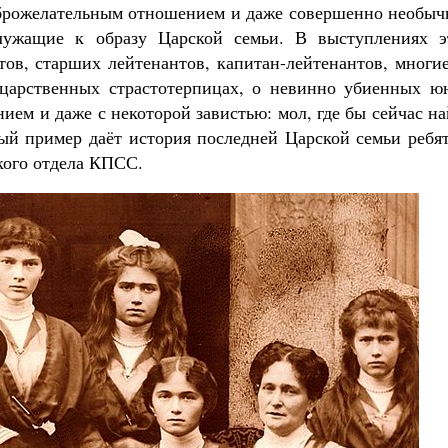
оброжелательным отношением и даже совершенно необыч
лужащие к образу Царской семьи. В выступлениях э
ов, старших лейтенантов, капитан-лейтенантов, многие
 царственных страстотерпицах, о невинно убиенных ю
ием и даже с некоторой завистью: мол, где бы сейчас н
ный пример даёт история последней Царской семьи ребя
кого отдела КПСС.