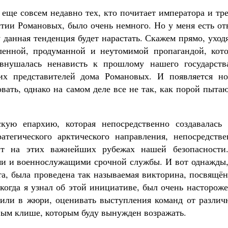
еще совсем недавно тех, кто почитает императора и тр
тии Романовых, было очень немного. Но у меня есть от
 данная тенденция будет нарастать. Скажем прямо, уход
ленной, продуманной и неутомимой пропагандой, кото
 внушалась ненависть к прошлому нашего государств
их представителей дома Романовых. И появляется но
вать, однако на самом деле все не так, как порой пыта
скую епархию, которая непосредственно создавалась 
атегического арктического направления, непосредстве
ит на этих важнейших рубежах нашей безопасности
и и военнослужащими срочной службы. И вот однажды,
а, была проведена так называемая викторина, посвящён
 когда я узнал об этой инициативе, был очень насторож
сили в жюри, оценивать выступления команд от различ
ным клише, которым буду вынужден возражать.