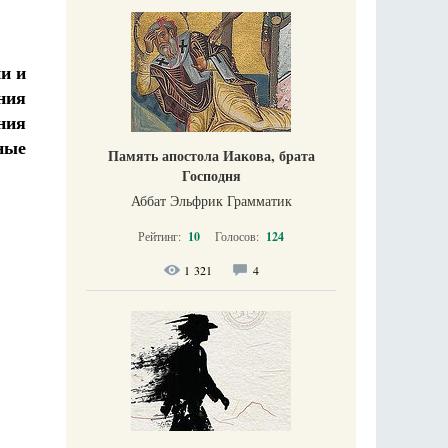
и и
ния
ния
ные
Память апостола Иакова, брата
Господня
Аббат Эльфрик Грамматик
Рейтинг:
10
Голосов:
124
1 321
4