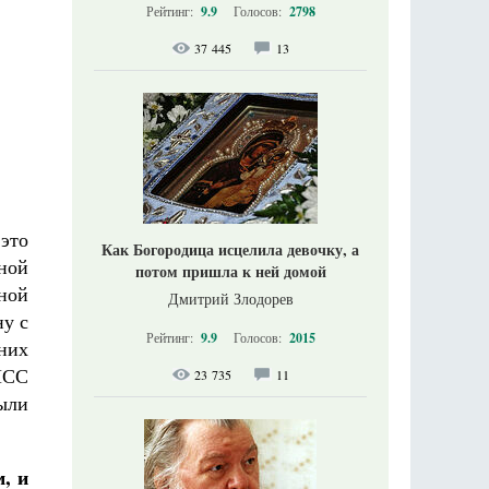
Рейтинг:
9.9
Голосов:
2798
37 445
13
 это
Как Богородица исцелила девочку, а
вной
потом пришла к ней домой
ной
Дмитрий Злодорев
ну с
Рейтинг:
9.9
Голосов:
2015
них
ПСС
23 735
11
были
, и