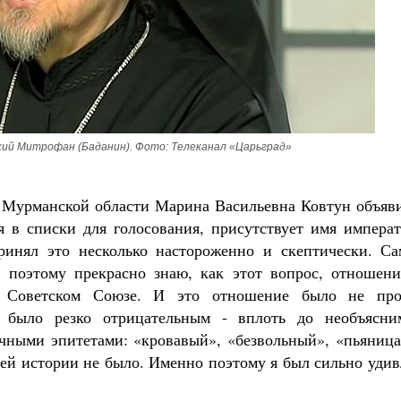
кий Митрофан (Баданин). Фото: Телеканал «Царьград»
р Мурманской области Марина Васильевна Ковтун объяви
я в списки для голосования, присутствует имя императ
принял это несколько настороженно и скептически. Са
и поэтому прекрасно знаю, как этот вопрос, отношени
 в Советском Союзе. И это отношение было не про
 было резко отрицательным - вплоть до необъясни
ичными эпитетами: «кровавый», «безвольный», «пьяница
ашей истории не было. Именно поэтому я был сильно уди