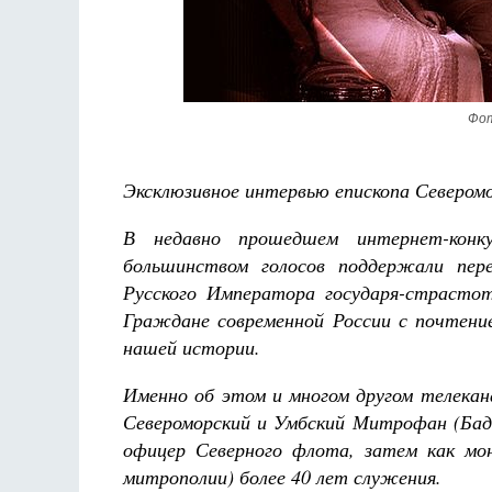
аф
Как найти своё место в жизни
Кирилл Мурышев
Фот
Эксклюзивное интервью епископа Севером
В недавно прошедшем интернет-конку
большинством голосов поддержали пере
Русского Императора государя-страстот
Граждане современной России с почтение
нашей истории.
Именно об этом и многом другом телекан
Североморский и Умбский Митрофан (Бада
офицер Северного флота, затем как мон
митрополии) более 40 лет служения.