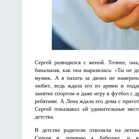
Разлуки не будет
Фредерика де Грааф
Сергей разводился с женой. Точнее, она
банальная, как она выразилась: «Ты не 
мужик. А я пахать за двоих не намерена
любит, ведь ждала его из армии и подде
занятие спортом и даже игру в футбол с 
ребятами. А Лена ждала его дома с приго
Сергей показывал ей удивительные мес
детства.
В детстве родители отвозили на летни
Сергея в деревню к бабушке, и в