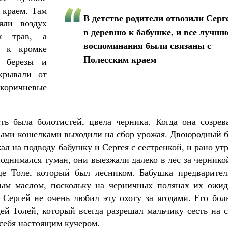
 краем. Там
В детстве родители отвозили Серг
яли воздух
в деревню к бабушке, и все лучши
ых трав, а
воспоминания были связаны с
и к кромке
Полесским краем
, березы и
крывали от
-коричневые
ть была болотистей, цвела черника. Когда она созрева
ными кошелками выходили на сбор урожая. Двоюродный б
ал на подводу бабушку и Сергея с сестренкой, и рано ут
поднимался туман, они выезжали далеко в лес за чернико
де Толе, который был лесником. Бабушка предварител
ным маслом, поскольку на черничных полянах их ожид
 Сергей не очень любил эту охоту за ягодами. Его бол
ей Толей, который всегда разрешал мальчику сесть на 
 себя настоящим кучером.