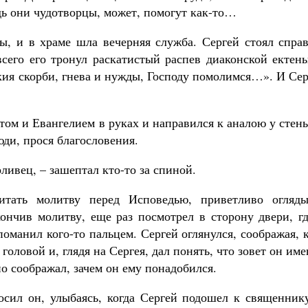
ь они чудотворцы, может, помогут как-то…
ы, и в храме шла вечерняя служба. Сергей стоял справ
всего его тронул раскатистый распев диаконской ектен
кия скорби, гнева и нужды, Господу помолимся…». И Се
том и Евангелием в руках и направился к аналою у стен
юди, прося благословения.
ливец, – зашептал кто-то за спиной.
итать молитву перед Исповедью, приветливо огляды
ончив молитву, еще раз посмотрел в сторону двери, гд
оманил кого-то пальцем. Сергей оглянулся, соображая, 
 головой и, глядя на Сергея, дал понять, что зовет он им
но соображал, зачем он ему понадобился.
осил он, улыбаясь, когда Сергей подошел к священнику