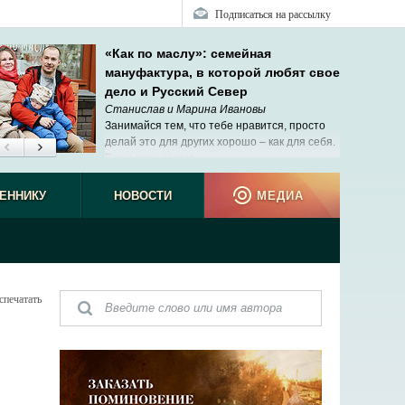
Подписаться на рассылку
«Как по маслу»: семейная
мануфактура, в которой любят свое
дело и Русский Север
Станислав и Марина Ивановы
Занимайся тем, что тебе нравится, просто
делай это для других хорошо – как для себя.
Вот и весь секрет.
ЕННИКУ
НОВОСТИ
МЕДИА
спечатать