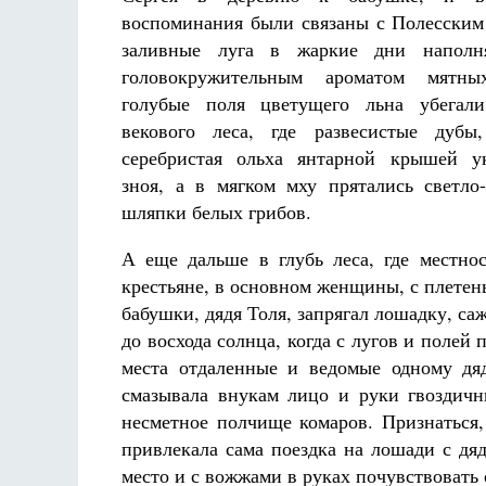
воспоминания были связаны с Полесским
заливные луга в жаркие дни наполн
головокружительным ароматом мятн
голубые поля цветущего льна убегал
векового леса, где развесистые дубы
серебристая ольха янтарной крышей у
зноя, а в мягком мху прятались светло
шляпки белых грибов.
А еще дальше в глубь леса, где местнос
крестьяне, в основном женщины, с плете
бабушки, дядя Толя, запрягал лошадку, саж
до восхода солнца, когда с лугов и полей 
места отдаленные и ведомые одному дя
смазывала внукам лицо и руки гвоздич
несметное полчище комаров. Признаться,
привлекала сама поездка на лошади с дяд
место и с вожжами в руках почувствовать