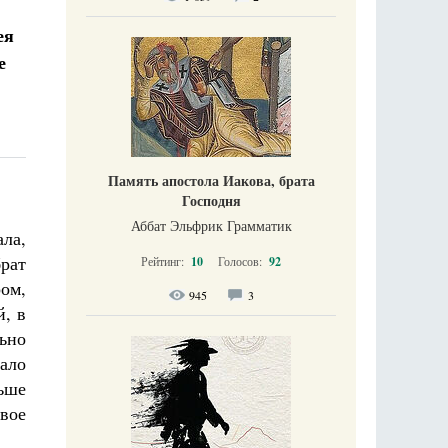
ея
е
Память апостола Иакова, брата
Господня
Аббат Эльфрик Грамматик
ла,
рат
Рейтинг:
10
Голосов:
92
ром,
945
3
й, в
ьно
ало
ьше
свое