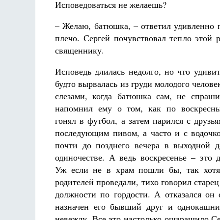
Исповедоваться не желаешь?
– Желаю, батюшка, – ответил удивленно 
плечо. Сергей почувствовал тепло этой 
священнику.
Исповедь длилась недолго, но что удивит
будто вырвалась из груди молодого челове
слезами, когда батюшка сам, не спраши
напомнил ему о том, как по воскресн
гонял в футбол, а затем парился с друзья
последующим пивом, а часто и с водочко
почти до позднего вечера в выходной 
одиночестве. А ведь воскресенье – это 
Уж если не в храм пошли бы, так хотя
родителей проведали, тихо говорил старе
должности по гордости. А отказался он
назначен его бывший друг и однокашник
невежду. Все это настолько ошарашило Се