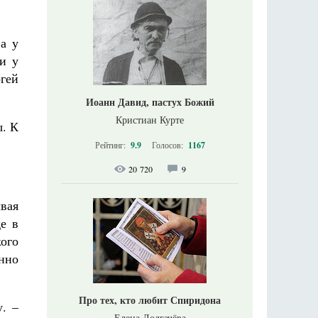
а у
ьи у
ргей
Иоанн Давид, пастух Божий
Кристиан Курте
ы. К
Рейтинг:
9.9
Голосов:
1167
20 720
9
вая
е в
кого
енно
Про тех, кто любит Спиридона
. –
Елена Долгачёва