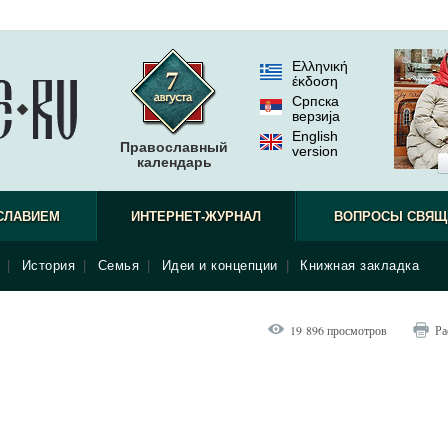
Ελληνική
έκδοση
Српска
верзиjа
English
Православный
version
календарь
СЛАВИЕМ
ИНТЕРНЕТ-ЖУРНАЛ
ВОПРОСЫ СВЯЩ
|
История
|
Семья
|
Идеи и концепции
|
Книжная закладка
19 896 просмотров
Ра