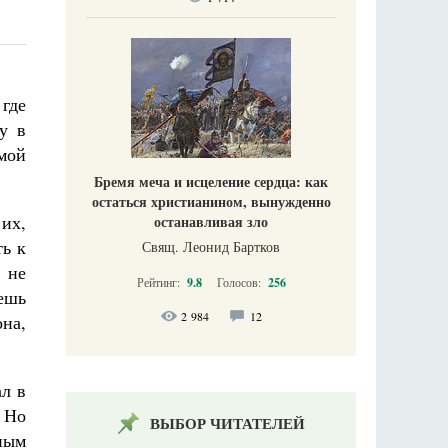
 где
у в
имой
Бремя меча и исцеление сердца: как
остаться христианином, вынужденно
 их,
останавливая зло
ть к
Свящ. Леонид Бартков
 не
Рейтинг:
9.8
Голосов:
256
еешь
2 984
12
она,
ал в
. Но
ВЫБОР ЧИТАТЕЛЕЙ
бным