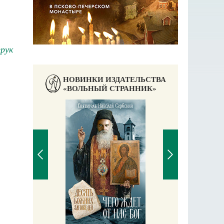
ерук
НОВИНКИ ИЗДАТЕЛЬСТВА
«ВОЛЬНЫЙ СТРАННИК»
П
Е
аучись у