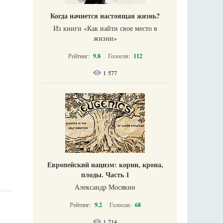
Когда начнется настоящая жизнь?
Из книги «Как найти свое место в
жизни​»
Рейтинг:
9.8
Голосов:
112
1 577
Европейский нацизм: корни, крона,
плоды. Часть 1
Александр Мосякин
Рейтинг:
9.2
Голосов:
68
1 714