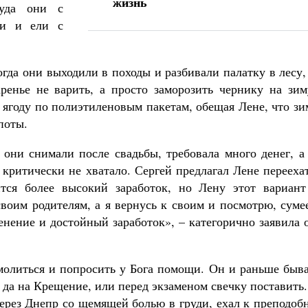
жизнь
куда они с
ки и ели с
огда они выходили в походы и разбивали палатку в лесу,
ренье не варить, а просто заморозить чернику на зим
 ягоду по полиэтиленовым пакетам, обещая Лене, что з
поты.
 они снимали после свадьбы, требовала много денег, а
критически не хватало. Сергей предлагал Лене перееха
ится более высокий заработок, но Лену этот вариант
своим родителям, а я вернусь к своим и посмотрю, сум
нение и достойный заработок», – категорично заявила 
омолиться и попросить у Бога помощи. Он и раньше быв
 да на Крещение, или перед экзаменом свечку поставить
 через Днепр со щемящей болью в груди, ехал к преподо