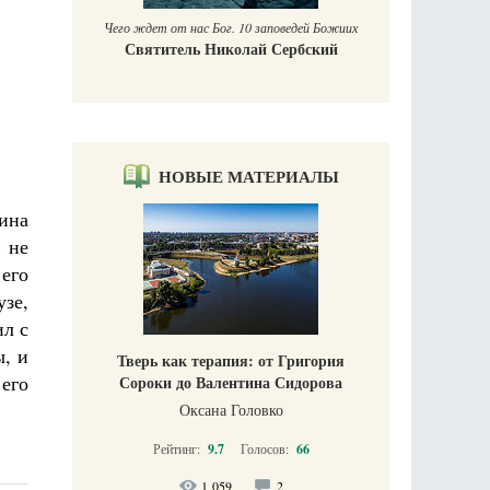
Чего ждет от нас Бог. 10 заповедей Божиих
Святитель Николай Сербский
НОВЫЕ МАТЕРИАЛЫ
ина
и не
его
зе,
ил с
ы, и
Тверь как терапия: от Григория
его
Сороки до Валентина Сидорова
Оксана Головко
Рейтинг:
9.7
Голосов:
66
1 059
2