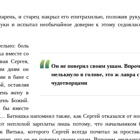
парень, и старец накрыл его епитрахилью, положив рук
руки и испытал необычайное доверие к этому седовлас
ельно: боль
ка вместе со
вая Сергея,
Он не поверил своим ушам. Впроч
ым дням он
мелькнуло в голове, это ж лавра с
ми в бане с
чудотворцами
й, оставляя
день жену в
день Божий.
 бы вместе
ц… Батюшка напомнил также, как Сергей отказался от н
 от неплохой зарплаты лишь потому, что начальником 
 Витька, которого Сергей всегда почитал за простак
ргея, что он не поверил своим ушам. Впрочем, мелькну