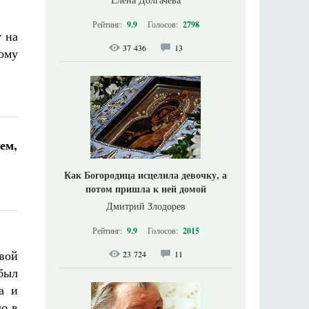
Рейтинг:
9.9
Голосов:
2798
у на
37 436
13
ому
ем,
Как Богородица исцелила девочку, а
потом пришла к ней домой
Дмитрий Злодорев
Рейтинг:
9.9
Голосов:
2015
овой
23 724
11
был
а и
ло в