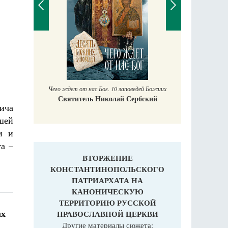
Правосла
Екатери
Чего ждет от нас Бог. 10 заповедей Божиих
Святитель Николай Сербский
ича
шей
и и
а –
ВТОРЖЕНИЕ
КОНСТАНТИНОПОЛЬСКОГО
ПАТРИАРХАТА НА
КАНОНИЧЕСКУЮ
ТЕРРИТОРИЮ РУССКОЙ
ых
ПРАВОСЛАВНОЙ ЦЕРКВИ
Другие материалы сюжета: