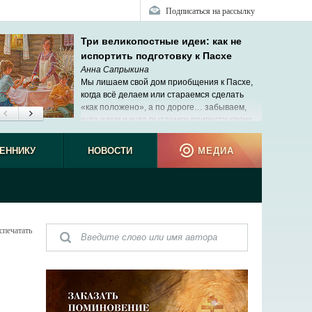
Подписаться на рассылку
Три великопостные идеи: как не
испортить подготовку к Пасхе
Анна Сапрыкина
Мы лишаем свой дом приобщения к Пасхе,
когда всё делаем или стараемся сделать
«как положено», а по дороге… забываем,
куда идем и куда пытаемся привести своих
детей.
ЕННИКУ
НОВОСТИ
МЕДИА
спечатать