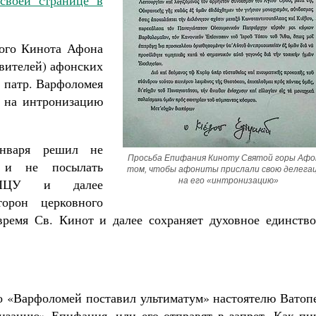
своей странице в
ого Кинота Афона
авителей) афонских
 патр. Варфоломея
й на интронизацию
нваря решил не
Просьба Епифания Киноту Святой горы Афон
 и не посылать
том, чтобы афониты прислали свою делегац
ю ПЦУ и далее
на его «интронизацию»
торон церковного
время Св. Кинот и далее сохраняет духовное единство
о «Варфоломей поставил ультиматум» настоятелю Ватоп
изацию» Епифания, или его отправят в запрет. Как пи