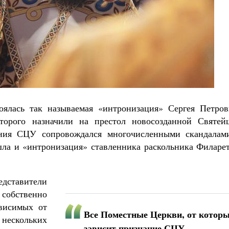
Великомученик Георгий Победоносец. Научись у
святого
Роман Котов
ти своё место в жизни
рилл Мурышев
тоялась так называемая «интронизация» Сергея Петров
торого назначили на престол новосозданной Святей
ния СЦУ сопровождался многочисленными скандалам
ла и «интронизация» ставленника раскольника Филарет
дставители
бственно
ависимых от
Все Поместные Церкви, от котор
нескольких
зависит признание СЦУ,