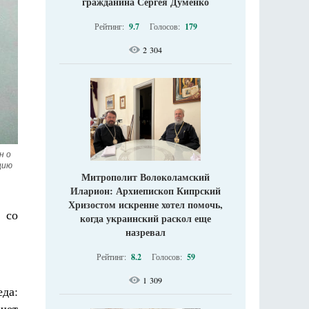
гражданина Сергея Думенко
Рейтинг:
9.7
Голосов:
179
2 304
 о 
ию 
Митрополит Волоколамский
Иларион: Архиепископ Кипрский
Хризостом искренне хотел помочь,
 со
когда украинский раскол еще
назревал
Рейтинг:
8.2
Голосов:
59
1 309
еда:
шет