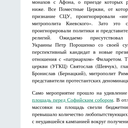
монахов с Афона, о приезде которых р
ниже. Все Поместные Церкви, от котор
признание СЦУ, проигнорировали «ин
митрополита Киевского». Зато это 
проигнорировали политики и представител
религий. Ожидаемо присутствовал 
Украины Петр Порошенко со своей суп
перспективный кандидат в новые през
отношения с «патриархом» Филаретом. Та
церкви (УГКЦ) Святослав (Шевчук), гл
Бронислав (Бернацкий), митрополит Ри
представители протестантских деноминац
Само мероприятие прошло на удивление
площадь перед Софийским собором
. В от
массовки на площадь свезли бюджетни
превышало количество любопытствующих. 
с неудавшейся кампанией вокруг получени