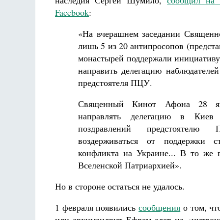
наследия Сергей Шумило,
сообщил на 
Facebook
:
«На вчерашнем заседании Священн
лишь 5 из 20 антипросопов (предст
монастырей поддержали инициативу
направить делегацию наблюдателе
предстоятеля ПЦУ.
Священный Кинот Афона 28 я
направлять делегацию в Киев
поздравлений предстоятел
воздерживаться от поддержки с
конфликта на Украине... В то же 
Вселенской Патриархией».
Но в стороне остаться не удалось.
1 февраля появились
сообщения
о том, чт
или архимандрит Ефрем едет на «интрон