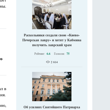
ны.
Раскольники создали свою «Киево-
Печерская лавру» и хотят у Кабмина
получить лаврский храм
Рейтинг:
6.6
Голосов:
75
го
2 614
ал в
ия.
ию,
Об усилиях Святейшего Патриарха