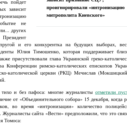
ечь пойдет
проигнорировали «интронизацию
ых зависит
митрополита Киевского»
тронизацию
событие не
и... других
Президент
ругой и его конкурентка на будущих выборах, вес
иденты Юлия Тимошенко, которая поддерживает близ
кже присутствовали глава Украинской греко-католичес
ава Конференции римско-католических епископов Укра
мско-католической церкви (РКЦ) Мечислав (Мокшицкий
ий.
 тихо и без пафоса: многие журналисты
отметили пус
личие от «Объединительного собора» 15 декабря, когда 
ков, во время «интронизации» количество полицейс
Журналисты сайта «Вести» предположили, что это связ
я Томоса: