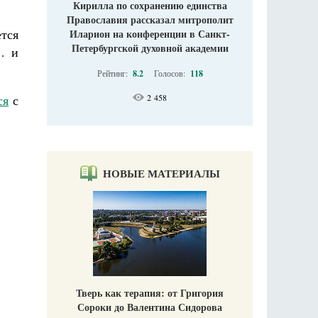
Кирилла по сохранению единства
Православия рассказал митрополит
тся
Иларион на конференции в Санкт-
Петербургской духовной академии
… и
Рейтинг:
8.2
Голосов:
118
ся
с
2 458
НОВЫЕ МАТЕРИАЛЫ
Тверь как терапия: от Григория
Сороки до Валентина Сидорова