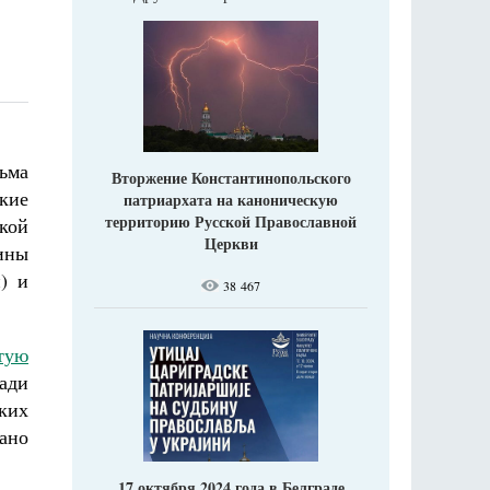
ьма
Вторжение Константинопольского
кие
патриархата на каноническую
территорию Русской Православной
кой
Церкви
ины
) и
38 467
тую
ради
ких
ано
17 октября 2024 года в Белграде