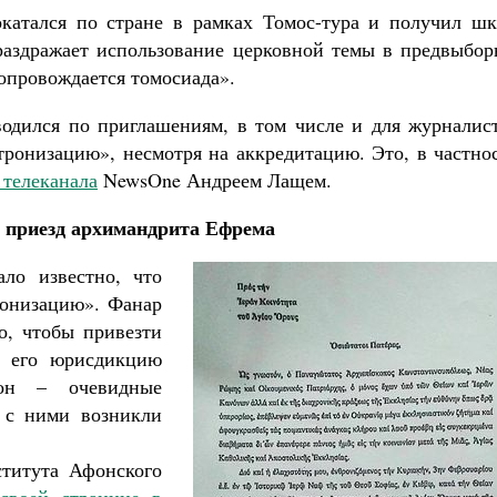
окатался по стране в рамках Томос-тура и получил шк
 раздражает использование церковной темы в предвыбор
сопровождается томосиада».
водился по приглашениям, в том числе и для журналист
ронизацию», несмотря на аккредитацию. Это, в частнос
 телеканала
NewsOne Андреем Лащем.
 приезд архимандрита Ефрема
ало известно, что
онизацию». Фанар
о, чтобы привезти
В его юрисдикцию
он – очевидные
 с ними возникли
ститута Афонского