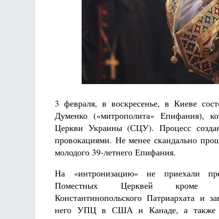
Разлуки не будет
Фредерика де Грааф
Как най
Ки
3 февраля, в воскресенье, в Киеве сос
Думенко («митрополита» Епифания), ко
Церкви Украины (СЦУ). Процесс созда
провокациями. Не менее скандально прош
молодого 39-летнего Епифания.
На «интронизацию» не приехали пре
Поместных Церквей кроме со
Константинопольского Патриархата и з
него УПЦ в США и Канаде, а также 