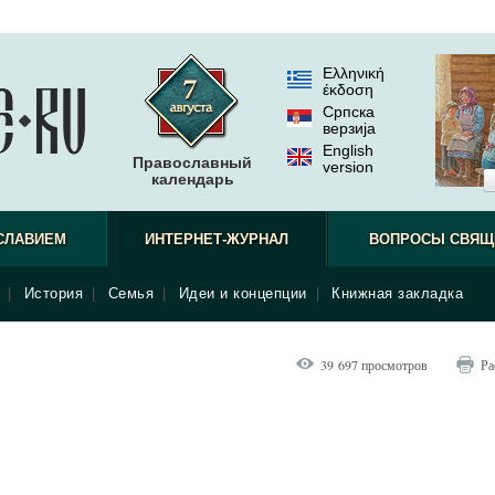
Ελληνική
έκδοση
Српска
верзиjа
English
Православный
version
календарь
СЛАВИЕМ
ИНТЕРНЕТ-ЖУРНАЛ
ВОПРОСЫ СВЯЩ
|
История
|
Семья
|
Идеи и концепции
|
Книжная закладка
39 697 просмотров
Ра