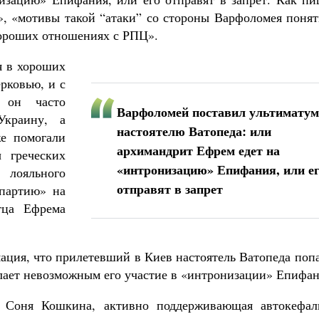
, «мотивы такой “атаки” со стороны Варфоломея понят
хороших отношениях с РПЦ».
я в хороших
рковью, и с
: он часто
Варфоломей поставил ультиматум
краину, а
настоятелю Ватопеда: или
е помогали
архимандрит Ефрем едет на
 греческих
«интронизацию» Епифания, или е
 лояльного
отправят в запрет
 партию» на
тца Ефрема
ация, что прилетевший в Киев настоятель Ватопеда поп
лает невозможным его участие в «интронизации» Епифан
» Соня Кошкина, активно поддерживающая автокефал