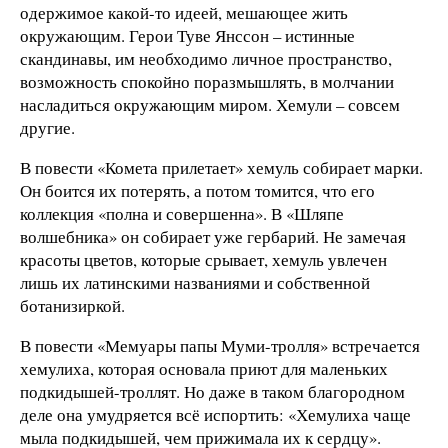
одержимое какой-то идеей, мешающее жить
окружающим. Герои Туве Янссон – истинные
скандинавы, им необходимо личное пространство,
возможность спокойно поразмышлять, в молчании
насладиться окружающим миром. Хемули – совсем
другие.
В повести «Комета прилетает» хемуль собирает марки.
Он боится их потерять, а потом томится, что его
коллекция «полна и совершенна». В «Шляпе
волшебника» он собирает уже гербарий. Не замечая
красоты цветов, которые срывает, хемуль увлечен
лишь их латинскими названиями и собственной
ботанизиркой.
В повести «Мемуары папы Муми-тролля» встречается
хемулиха, которая основала приют для маленьких
подкидышей-троллят. Но даже в таком благородном
деле она умудряется всё испортить: «Хемулиха чаще
мыла подкидышей, чем прижимала их к сердцу».