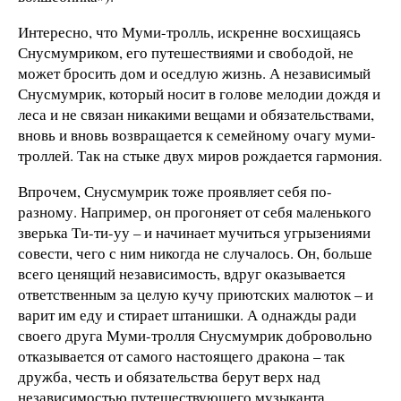
Интересно, что Муми-тролль, искренне восхищаясь
Снусмумриком, его путешествиями и свободой, не
может бросить дом и оседлую жизнь. А независимый
Снусмумрик, который носит в голове мелодии дождя и
леса и не связан никакими вещами и обязательствами,
вновь и вновь возвращается к семейному очагу муми-
троллей. Так на стыке двух миров рождается гармония.
Впрочем, Снусмумрик тоже проявляет себя по-
разному. Например, он прогоняет от себя маленького
зверька Ти-ти-уу – и начинает мучиться угрызениями
совести, чего с ним никогда не случалось. Он, больше
всего ценящий независимость, вдруг оказывается
ответственным за целую кучу приютских малюток – и
варит им еду и стирает штанишки. А однажды ради
своего друга Муми-тролля Снусмумрик добровольно
отказывается от самого настоящего дракона – так
дружба, честь и обязательства берут верх над
независимостью путешествующего музыканта.