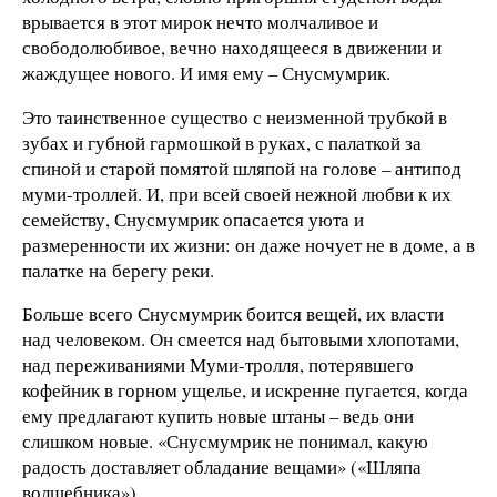
врывается в этот мирок нечто молчаливое и
свободолюбивое, вечно находящееся в движении и
жаждущее нового. И имя ему – Снусмумрик.
Это таинственное существо с неизменной трубкой в
зубах и губной гармошкой в руках, с палаткой за
спиной и старой помятой шляпой на голове – антипод
муми-троллей. И, при всей своей нежной любви к их
семейству, Снусмумрик опасается уюта и
размеренности их жизни: он даже ночует не в доме, а в
палатке на берегу реки.
Больше всего Снусмумрик боится вещей, их власти
над человеком. Он смеется над бытовыми хлопотами,
над переживаниями Муми-тролля, потерявшего
кофейник в горном ущелье, и искренне пугается, когда
ему предлагают купить новые штаны – ведь они
слишком новые. «Снусмумрик не понимал, какую
радость доставляет обладание вещами» («Шляпа
волшебника»).