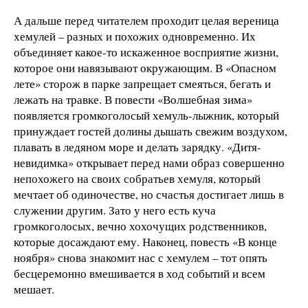
А дальше перед читателем проходит целая вереница
хемулей – разных и похожих одновременно. Их
объединяет какое-то искаженное восприятие жизни,
которое они навязывают окружающим. В «Опасном
лете» сторож в парке запрещает смеяться, бегать и
лежать на травке. В повести «Волшебная зима»
появляется громкоголосый хемуль-лыжник, который
принуждает гостей долины дышать свежим воздухом,
плавать в ледяном море и делать зарядку. «Дитя-
невидимка» открывает перед нами образ совершенно
непохожего на своих собратьев хемуля, который
мечтает об одиночестве, но счастья достигает лишь в
служении другим. Зато у него есть куча
громкоголосых, вечно хохочущих родственников,
которые досаждают ему. Наконец, повесть «В конце
ноября» снова знакомит нас с хемулем – тот опять
бесцеремонно вмешивается в ход событий и всем
мешает.