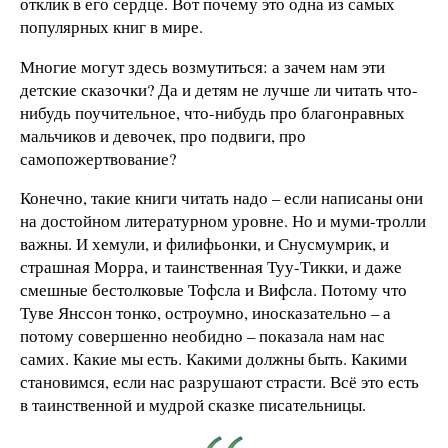
отклик в его сердце. Вот почему это одна из самых
популярных книг в мире.
Многие могут здесь возмутиться: а зачем нам эти
детские сказочки? Да и детям не лучше ли читать что-
нибудь поучительное, что-нибудь про благонравных
мальчиков и девочек, про подвиги, про
самопожертвование?
Конечно, такие книги читать надо – если написаны они
на достойном литературном уровне. Но и муми-тролли
важны. И хемули, и филифьонки, и Снусмумрик, и
страшная Морра, и таинственная Туу-Тикки, и даже
смешные бестолковые Тофсла и Вифсла. Потому что
Туве Янссон тонко, остроумно, иносказательно – а
потому совершенно необидно – показала нам нас
самих. Какие мы есть. Какими должны быть. Какими
становимся, если нас разрушают страсти. Всё это есть
в таинственной и мудрой сказке писательницы.