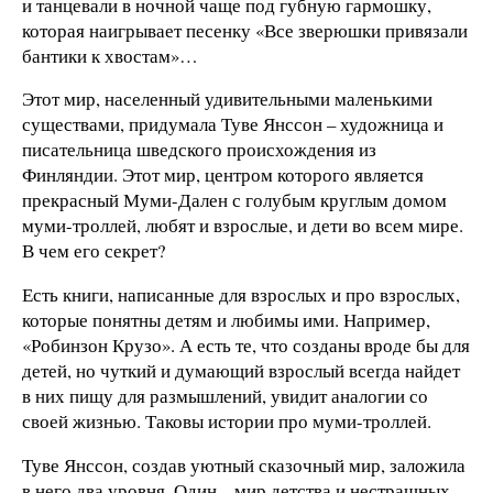
и танцевали в ночной чаще под губную гармошку,
которая наигрывает песенку «Все зверюшки привязали
бантики к хвостам»…
Этот мир, населенный удивительными маленькими
существами, придумала Туве Янссон – художница и
писательница шведского происхождения из
Финляндии. Этот мир, центром которого является
прекрасный Муми-Дален с голубым круглым домом
муми-троллей, любят и взрослые, и дети во всем мире.
В чем его секрет?
Есть книги, написанные для взрослых и про взрослых,
которые понятны детям и любимы ими. Например,
«Робинзон Крузо». А есть те, что созданы вроде бы для
детей, но чуткий и думающий взрослый всегда найдет
в них пищу для размышлений, увидит аналогии со
своей жизнью. Таковы истории про муми-троллей.
Туве Янссон, создав уютный сказочный мир, заложила
в него два уровня. Один – мир детства и нестрашных