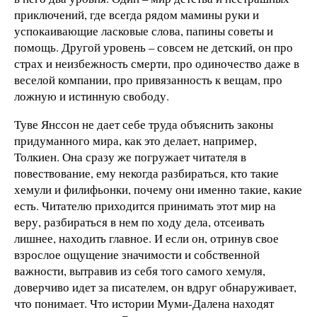
приключений, где всегда рядом мамины руки и
успокаивающие ласковые слова, папины советы и
помощь. Другой уровень – совсем не детский, он про
страх и неизбежность смерти, про одиночество даже в
веселой компании, про привязанность к вещам, про
ложную и истинную свободу.
Туве Янссон не дает себе труда объяснить законы
придуманного мира, как это делает, например,
Толкиен. Она сразу же погружает читателя в
повествование, ему некогда разбираться, кто такие
хемули и филифьонки, почему они именно такие, какие
есть. Читателю приходится принимать этот мир на
веру, разбираться в нем по ходу дела, отсеивать
лишнее, находить главное. И если он, отринув свое
взрослое ощущение значимости и собственной
важности, вытравив из себя того самого хемуля,
доверчиво идет за писателем, он вдруг обнаруживает,
что понимает. Что истории Муми-Далена находят