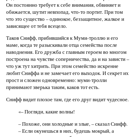
Он постоянно требует к себе внимания, обвиняет и
обижается, шутит невпопад, что-то портит. При том
что это существо – одинокое, беззащитное, жалкое и
зависящее от тебя всецело.
Таков Снифф, прибившийся к Муми-троллю и его
маме, когда те разыскивали отца семейства после
наводнения. Его дружба с главным героем во многом
построена на чувстве соперничества, да и на зависти –
что уж тут хитрить. При этом семейство искренне
любит Сниффа и не замечает его выходок. И секрет их
прост и сложен одновременно: муми-тролли
принимают зверька таким, каков тот есть.
Снифф видит плохое там, где его друг видит чудесное.
«– Погляди, какие волны!
– Похоже, они холодные и злые, – сказал Снифф.
– Если окунешься в них, будешь мокрый, а