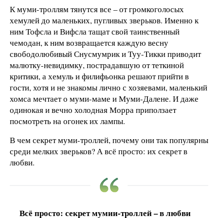
К муми-троллям тянутся все – от громкоголосых
хемулей до маленьких, пугливых зверьков. Именно к
ним Тофсла и Вифсла тащат свой таинственный
чемодан, к ним возвращается каждую весну
свободолюбивый Снусмумрик и Туу-Тикки приводит
малютку-невидимку, пострадавшую от теткиной
критики, а хемуль и филифьонка решают прийти в
гости, хотя и не знакомы лично с хозяевами, маленький
хомса мечтает о муми-маме и Муми-Далене. И даже
одинокая и вечно холодная Морра приползает
посмотреть на огонек их лампы.
В чем секрет муми-троллей, почему они так популярны
среди мелких зверьков? А всё просто: их секрет в
любви.
Всё просто: секрет мумии-троллей – в любви