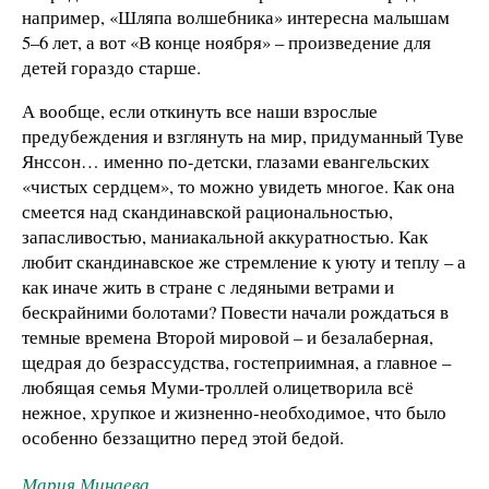
например, «Шляпа волшебника» интересна малышам
5–6 лет, а вот «В конце ноября» – произведение для
детей гораздо старше.
А вообще, если откинуть все наши взрослые
предубеждения и взглянуть на мир, придуманный Туве
Янссон… именно по-детски, глазами евангельских
«чистых сердцем», то можно увидеть многое. Как она
смеется над скандинавской рациональностью,
запасливостью, маниакальной аккуратностью. Как
любит скандинавское же стремление к уюту и теплу – а
как иначе жить в стране с ледяными ветрами и
бескрайними болотами? Повести начали рождаться в
темные времена Второй мировой – и безалаберная,
щедрая до безрассудства, гостеприимная, а главное –
любящая семья Муми-троллей олицетворила всё
нежное, хрупкое и жизненно-необходимое, что было
особенно беззащитно перед этой бедой.
Мария Минаева