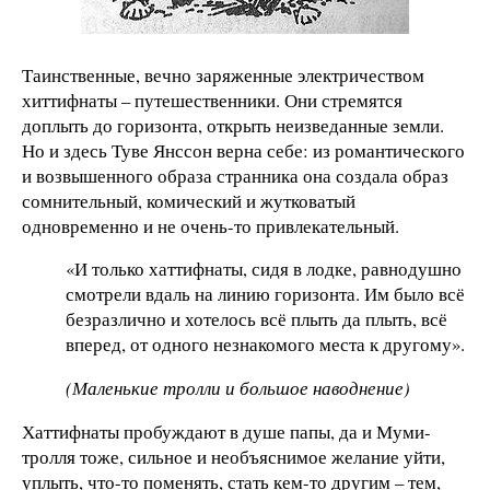
Таинственные, вечно заряженные электричеством
хиттифнаты – путешественники. Они стремятся
доплыть до горизонта, открыть неизведанные земли.
Но и здесь Туве Янссон верна себе: из романтического
и возвышенного образа странника она создала образ
сомнительный, комический и жутковатый
одновременно и не очень-то привлекательный.
«И только хаттифнаты, сидя в лодке, равнодушно
смотрели вдаль на линию горизонта. Им было всё
безразлично и хотелось всё плыть да плыть, всё
вперед, от одного незнакомого места к другому».
(Маленькие тролли и большое наводнение)
Хаттифнаты пробуждают в душе папы, да и Муми-
тролля тоже, сильное и необъяснимое желание уйти,
уплыть, что-то поменять, стать кем-то другим – тем,