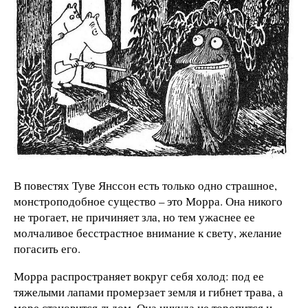
В повестях Туве Янссон есть только одно страшное,
монстроподобное существо – это Морра. Она никого
не трогает, не причиняет зла, но тем ужаснее ее
молчаливое бесстрастное внимание к свету, желание
погасить его.
Морра распространяет вокруг себя холод: под ее
тяжелыми лапами промерзает земля и гибнет трава, а
море становится льдом. Она никуда не торопится и