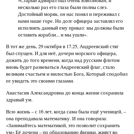
«Старый адмирал был очень взволнован, и
несколько раз его глаза были полны слез.
Достойный моряк, он нас понял и переживал с
нами наше горе. Но долг офицера заставлял его
исполнять данный ему приказ: мы должны были
оставить корабли... и мы ушли».
В тот же день, 29 октября в 17.25, Андреевский стяг
был спущен. И для неё, дочери морского офицера,
дожить до того времени, когда над русским флотом
вновь будет развеваться Андреевский флаг, стало
великим счастьем и милостью Бога, Который сподобил
ее увидеть это своими глазами.
Анастасия Александровна до конца жизни сохранила
здравый ум.
Всю жизнь – с 16 лет, когда сама была ещё ученицей, –
она преподавала математику. И она говорила:
«Занимайтесь математикой, это позволит сохранить
ум» Её дочери – по образованию физики, живут во