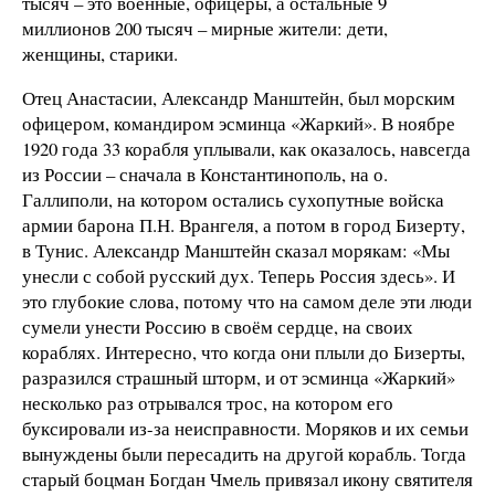
тысяч – это военные, офицеры, а остальные 9
миллионов 200 тысяч – мирные жители: дети,
женщины, старики.
Отец Анастасии, Александр Манштейн, был морским
офицером, командиром эсминца «Жаркий». В ноябре
1920 года 33 корабля уплывали, как оказалось, навсегда
из России – сначала в Константинополь, на о.
Галлиполи, на котором остались сухопутные войска
армии барона П.Н. Врангеля, а потом в город Бизерту,
в Тунис. Александр Манштейн сказал морякам: «Мы
унесли с собой русский дух. Теперь Россия здесь». И
это глубокие слова, потому что на самом деле эти люди
сумели унести Россию в своём сердце, на своих
кораблях. Интересно, что когда они плыли до Бизерты,
разразился страшный шторм, и от эсминца «Жаркий»
несколько раз отрывался трос, на котором его
буксировали из-за неисправности. Моряков и их семьи
вынуждены были пересадить на другой корабль. Тогда
старый боцман Богдан Чмель привязал икону святителя