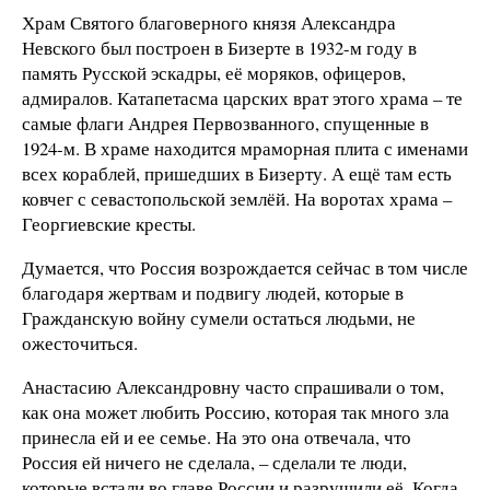
Храм Святого благоверного князя Александра
Невского был построен в Бизерте в 1932-м году в
память Русской эскадры, её моряков, офицеров,
адмиралов. Катапетасма царских врат этого храма – те
самые флаги Андрея Первозванного, спущенные в
1924-м. В храме находится мраморная плита с именами
всех кораблей, пришедших в Бизерту. А ещё там есть
ковчег с севастопольской землёй. На воротах храма –
Георгиевские кресты.
Думается, что Россия возрождается сейчас в том числе
благодаря жертвам и подвигу людей, которые в
Гражданскую войну сумели остаться людьми, не
ожесточиться.
Анастасию Александровну часто спрашивали о том,
как она может любить Россию, которая так много зла
принесла ей и ее семье. На это она отвечала, что
Россия ей ничего не сделала, – сделали те люди,
которые встали во главе России и разрушили её. Когда