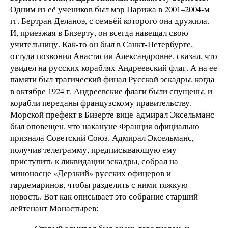
Одним из её учеников был мэр Парижа в 2001–2004-м
гг. Бертран Деланоэ, с семьёй которого она дружила.
И, приезжая в Бизерту, он всегда навещал свою
учительницу. Как-то он был в Санкт-Петербурге,
оттуда позвонил Анастасии Александровне, сказал, что
увидел на русских кораблях Андреевский флаг. А на ее
памяти был трагический финал Русской эскадры, когда
в октябре 1924 г. Андреевские флаги были спущены, и
корабли переданы французскому правительству.
Морской префект в Бизерте вице-адмирал Эксельманс
был оповещен, что накануне Франция официально
признала Советский Союз. Адмирал Эксельманс,
получив телеграмму, предписывающую ему
приступить к ликвидации эскадры, собрал на
миноносце «Дерзкий» русских офицеров и
гардемаринов, чтобы разделить с ними тяжкую
новость. Вот как описывает это собрание старший
лейтенант Монастырев: