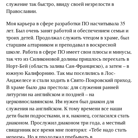
служение так быстро, ввиду своей незрелости в
Православии.
Моя карьера в сфере разработки ПО насчитывала 35
лет. Был очень занят работой и обеспечением семьи и
троих детей. Продолжал служить чтецом в храме, был
старшим алтарником и преподавал в воскресной
школе. Работа в сфере ПО имеет свои плюсы и минусы,
так что из Силиконовой долины пришлось переехать в
Норт-Бей (область залива Сан-Франциско), а затем – в
южную Калифорнию. Так мы поселились в Лос-
Анджелесе и стали ходить в Свято-Покровский приход.
В храме было два престола: для служения ранней
литургии на английском и поздней – на
церковнославянском. Им нужен был диакон для
служения на английском. К тому времени все наши
дети были подростками, и я, наконец, согласился стать
диаконом. Прослужил диаконом три года, а местный
священник все время мне повторял: «Тебе надо стать
иереем». Но я продолжал пребывать в