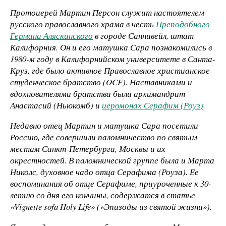
Протоиерей Мартин Персон служит настоятелем
русского православного храма в честь
Преподобного
Германа Аляскинского
в городе Саннивейл, штат
Калифорния. Он и его матушка Сара познакомились в
1980-м году в Калифорнийском университете в Санта-
Круз, где было активное Православное христианское
студенческое братство (
OCF
). Наставниками и
вдохновителями братства были архимандрит
Анастасий (Ньюкомб) и
иеромонах Серафим (Роуз)
.
Недавно отец Мартин и матушка Сара посетили
Россию, где совершили паломничество по святым
местам Санкт-Петербурга, Москвы и их
окрестностей. В паломнической группе была и Марта
Николс, духовное чадо отца Серафима (Роуза). Ее
воспоминания об отце Серафиме, приуроченные к 30-
летию со дня его кончины, содержатся в статье
«
Vignette
sofa
Holy
Life
» («Эпизоды из святой жизни»).