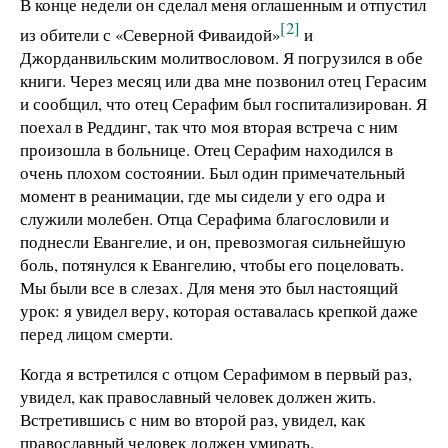
В конце недели он сделал меня оглашенным и отпустил
[2]
из обители с «Северной Фиваидой»
и
Джорданвильским молитвословом. Я погрузился в обе
книги. Через месяц или два мне позвонил отец Герасим
и сообщил, что отец Серафим был госпитализирован. Я
поехал в Реддинг, так что моя вторая встреча с ним
произошла в больнице. Отец Серафим находился в
очень плохом состоянии. Был один примечательный
момент в реанимации, где мы сидели у его одра и
служили молебен. Отца Серафима благословили и
поднесли Евангелие, и он, превозмогая сильнейшую
боль, потянулся к Евангелию, чтобы его поцеловать.
Мы были все в слезах. Для меня это был настоящий
урок: я увидел веру, которая оставалась крепкой даже
перед лицом смерти.
Когда я встретился с отцом Серафимом в первый раз,
увидел, как православный человек должен жить.
Встретившись с ним во второй раз, увидел, как
православный человек должен умирать.