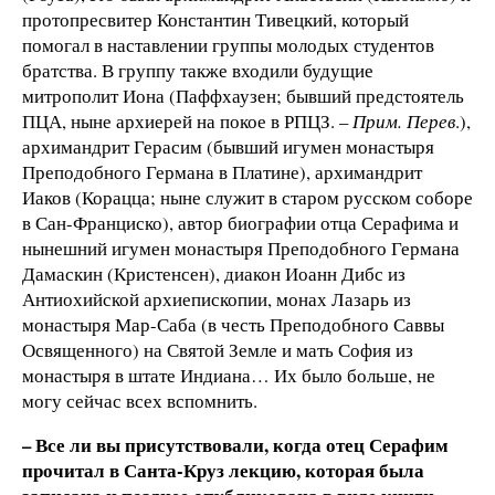
протопресвитер Константин Тивецкий, который
помогал в наставлении группы молодых студентов
братства. В группу также входили будущие
митрополит Иона (Паффхаузен; бывший предстоятель
ПЦА, ныне архиерей на покое в РПЦЗ. –
Прим. Перев
.),
архимандрит Герасим (бывший игумен монастыря
Преподобного Германа в Платине), архимандрит
Иаков (Корацца; ныне служит в старом русском соборе
в Сан-Франциско), автор биографии отца Серафима и
нынешний игумен монастыря Преподобного Германа
Дамаскин (Кристенсен), диакон Иоанн Дибс из
Антиохийской архиепископии, монах Лазарь из
монастыря Мар-Саба (в честь Преподобного Саввы
Освященного) на Святой Земле и мать София из
монастыря в штате Индиана… Их было больше, не
могу сейчас всех вспомнить.
– Все ли вы присутствовали, когда отец Серафим
прочитал в Санта-Круз лекцию, которая была