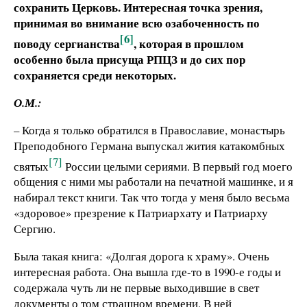
сохранить Церковь. Интересная точка зрения,
принимая во внимание всю озабоченность по
[6]
поводу сергианства
, которая в прошлом
особенно была присуща РПЦЗ и до сих пор
сохраняется среди некоторых.
О.М.:
– Когда я только обратился в Православие, монастырь
Преподобного Германа выпускал жития катакомбных
[7]
святых
России целыми сериями. В первый год моего
общения с ними мы работали на печатной машинке, и я
набирал текст книги. Так что тогда у меня было весьма
«здоровое» презрение к Патриархату и Патриарху
Сергию.
Была такая книга: «Долгая дорога к храму». Очень
интересная работа. Она вышла где-то в 1990-е годы и
содержала чуть ли не первые выходившие в свет
документы о том страшном времени. В ней