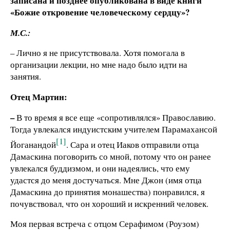
записана и позднее опубликована в виде книги
«Божие откровение человеческому сердцу»?
М.С.:
– Лично я не присутствовала. Хотя помогала в
организации лекции, но мне надо было идти на
занятия.
Отец Мартин:
–
В то время я все еще «сопротивлялся» Православию.
Тогда увлекался индуистским учителем Парамахансой
[1]
Йоганандой
. Сара и отец Иаков отправили отца
Дамаскина поговорить со мной, потому что он ранее
увлекался буддизмом, и они надеялись, что ему
удастся до меня достучаться. Мне Джон (имя отца
Дамаскина до принятия монашества) понравился, я
почувствовал, что он хороший и искренний человек.
Моя первая встреча с отцом Серафимом (Роузом)