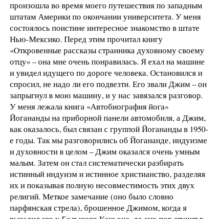
произошла во время моего путешествия по западным
штатам Америки по окончании университета. У меня
состоялось поистине интересное знакомство в штате
Нью-Мексико. Перед этим прочитал книгу
«Откровенные рассказы странника духовному своему
отцу» – она мне очень понравилась. Я ехал на машине
и увидел идущего по дороге человека. Остановился и
спросил, не надо ли его подвезти. Его звали Джим – он
запрыгнул в мою машину, и у нас завязался разговор.
У меня лежала книга «Автобиография йога»
Йогананды на приборной панели автомобиля, а Джим,
как оказалось, был связан с группой Йогананды в 1950-
е годы. Так мы разговорились об Йогананде, индуизме
и духовности в целом – Джим оказался очень умным
малым. Затем он стал систематически разбирать
истинный индуизм и истинное христианство, разделяя
их и показывая полную несовместимость этих двух
религий. Меткое замечание (оно было словно
парфянская стрела), брошенное Джимом, когда я
высадил его у Большого Каньона, до сих пор звучит в