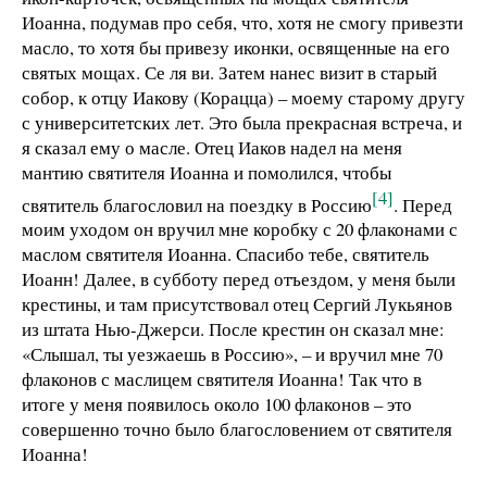
Иоанна, подумав про себя, что, хотя не смогу привезти
масло, то хотя бы привезу иконки, освященные на его
святых мощах. Се ля ви. Затем нанес визит в старый
собор, к отцу Иакову (Корацца) – моему старому другу
с университетских лет. Это была прекрасная встреча, и
я сказал ему о масле. Отец Иаков надел на меня
мантию святителя Иоанна и помолился, чтобы
[4]
святитель благословил на поездку в Россию
. Перед
моим уходом он вручил мне коробку с 20 флаконами с
маслом святителя Иоанна. Спасибо тебе, святитель
Иоанн! Далее, в субботу перед отъездом, у меня были
крестины, и там присутствовал отец Сергий Лукьянов
из штата Нью-Джерси. После крестин он сказал мне:
«Слышал, ты уезжаешь в Россию», – и вручил мне 70
флаконов с маслицем святителя Иоанна! Так что в
итоге у меня появилось около 100 флаконов – это
совершенно точно было благословением от святителя
Иоанна!