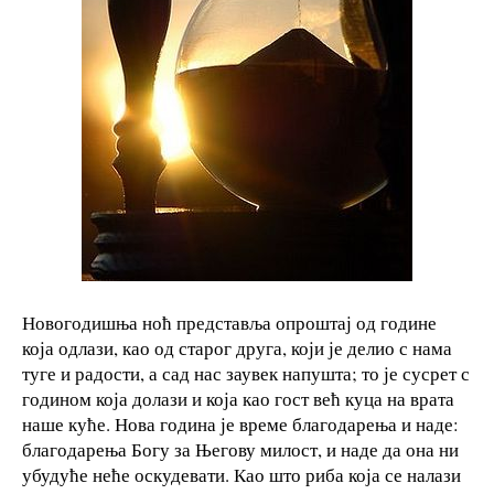
Новогодишња ноћ представља опроштај од године
која одлази, као од старог друга, који је делио с нама
туге и радости, а сад нас заувек напушта; то је сусрет с
годином која долази и која као гост већ куца на врата
наше куће. Нова година је време благодарења и наде:
благодарења Богу за Његову милост, и наде да она ни
убудуће неће оскудевати. Као што риба која се налази