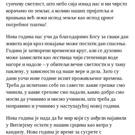
сунчеву светлост, што небо сија изнад нас и ми чврсто
корачамо по земљи; а колико наших пријатеља и
вршњака већ лежи испод земље као испод црног
погребног платна!
Нова година нас учи да благодаримо Богу за сваки дан
живота који кроз покајање може постати дан спасења.
Година је затворени временски круг, али се духовно
може замислити као лествица чији степеници воде
нагоре и надоле – у обитељи вечне светлости и у таму
паклену, у зависности од наше вере и дела. Зато су
дани уочи нове године испит проживљеног времена.
Треба да испитамо себе по савести: какве грешке смо
чинили, у какве грехове смо падали, какво добро смо
могли да учинимо и нисмо учинили, шта треба да
поправимо и учинимо у наступајућој новој години.
Нова година је нада да ће мир који су анђели најавили
у Витлејему остати у нашим срцима као ватра у
кандилу. Нова година је време за сусрете с