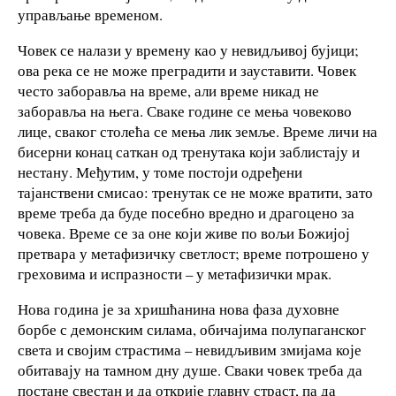
управљање временом.
Човек се налази у времену као у невидљивој бујици;
ова река се не може преградити и зауставити. Човек
често заборавља на време, али време никад не
заборавља на њега. Сваке године се мења човеково
лице, сваког столећа се мења лик земље. Време личи на
бисерни конац саткан од тренутака који заблистају и
нестану. Међутим, у томе постоји одређени
тајанствени смисао: тренутак се не може вратити, зато
време треба да буде посебно вредно и драгоцено за
човека. Време се за оне који живе по вољи Божијој
претвара у метафизичку светлост; време потрошено у
греховима и испразности – у метафизички мрак.
Нова година је за хришћанина нова фаза духовне
борбе с демонским силама, обичајима полупаганског
света и својим страстима – невидљивим змијама које
обитавају на тамном дну душе. Сваки човек треба да
постане свестан и да открије главну страст, па да