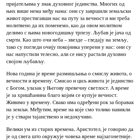
пријатељима у знак духовног јединства. Многих од
њих више нема међу нама: они су завршили земаљски
живот престигавши нас на путу за вечност и ми треба
молитвено да их поменемо, као да овом молитвом
делимо с њима новогодишњу трпезу. Љубав је јача од
смрти. Као што очи неба – звезде – гледају на земљу,
тако су погледи очију покојника уперени у нас: они су
нас напустили телесно, али се нису растали духовно
својом љубављу.
Нова година је време размишљања о смислу живота, о
вечности и времену. Смисао и циљ живота је јединство
с Богом, улазак у Његову превечну светлост. А време
је за хришћанина благо којим се купује вечност.
Живимо у времену. Свако има одређени рок за боравак
на земљи. Међутим, време на које смо толико навикли
је у ствари тајанствено и недокучиво.
Велики ум из старих времена, Аристотел, је говорио да
је од свега што окружује човека време најзагонетније.