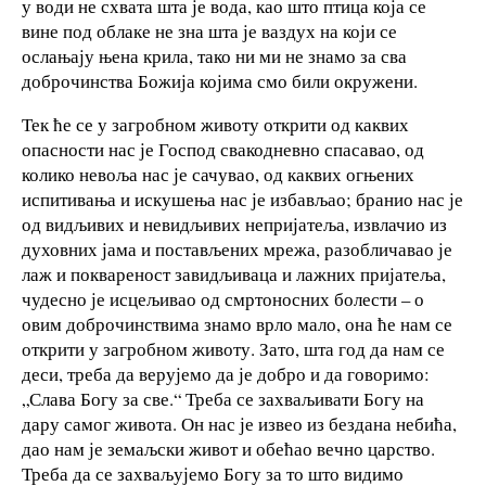
у води не схвата шта је вода, као што птица која се
вине под облаке не зна шта је ваздух на који се
ослањају њена крила, тако ни ми не знамо за сва
доброчинства Божија којима смо били окружени.
Тек ће се у загробном животу открити од каквих
опасности нас је Господ свакодневно спасавао, од
колико невоља нас је сачувао, од каквих огњених
испитивања и искушења нас је избављао; бранио нас је
од видљивих и невидљивих непријатеља, извлачио из
духовних јама и постављених мрежа, разобличавао је
лаж и поквареност завидљиваца и лажних пријатеља,
чудесно је исцељивао од смртоносних болести – о
овим доброчинствима знамо врло мало, она ће нам се
открити у загробном животу. Зато, шта год да нам се
деси, треба да верујемо да је добро и да говоримо:
„Слава Богу за све.“ Треба се захваљивати Богу на
дару самог живота. Он нас је извео из бездана небића,
дао нам је земаљски живот и обећао вечно царство.
Треба да се захваљујемо Богу за то што видимо