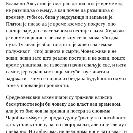
Блажени Августин је сматрао да зна шта је време кад
не размишља о њему, а кад почне да размишља о
времену, губи се, бива у недоумици и запањен је.
Платон је писао да је време космос у покрету, оно
настаје заједно с васељеном и нестаје с њом. Хераклит
је време поредио с реком у коју се не може ући два
пута. Туговао је због тога што је живот на земљи
полуживот – спој живота и смрти. Човек живи и не
живи: живи зато што реално постоји, и не живи, пошто
време уништава, на известан начин спаљује све, и њега
самог, јер садашњост није могуће зауставити и
задржати – чим се појави из бездана будућности одмах
тоне у провалији прошлости.
Средњовековни алхемичари су тражили еликсир
бесмртности који би човеку дао власт над временом,
али је то био лов на привид и потера за сновима.
Чаробњак Фауст је продао душу ђаволу за способност
да зауставља тренутке по својој жељи, али га је зли дух
преварио. Ни анђелима, ни демонима нису дати власт и