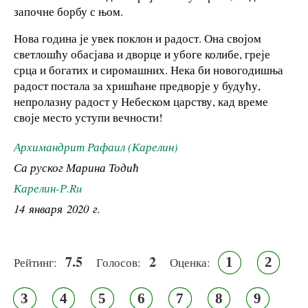
започне борбу с њом.
Нова година је увек поклон и радост. Она својом
светлошћу обасјава и дворце и убоге колибе, греје
срца и богатих и сиромашних. Нека би новогодишња
радост постала за хришћане предворје у будућу,
непролазну радост у Небеском царству, кад време
своје место уступи вечности!
Архимандрит Рафаил (Карелин)
Са руског Марина Тодић
Карелин-Р.Ru
14 января 2020 г.
7.5
2
1
2
Рейтинг:
Голосов:
Оценка:
3
4
5
6
7
8
9