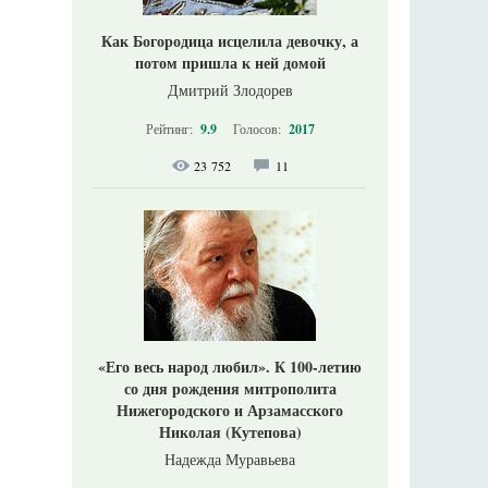
Как Богородица исцелила девочку, а
потом пришла к ней домой
Дмитрий Злодорев
Рейтинг:
9.9
Голосов:
2017
23 752
11
«Его весь народ любил». К 100-летию
со дня рождения митрополита
Нижегородского и Арзамасского
Николая (Кутепова)
Надежда Муравьева