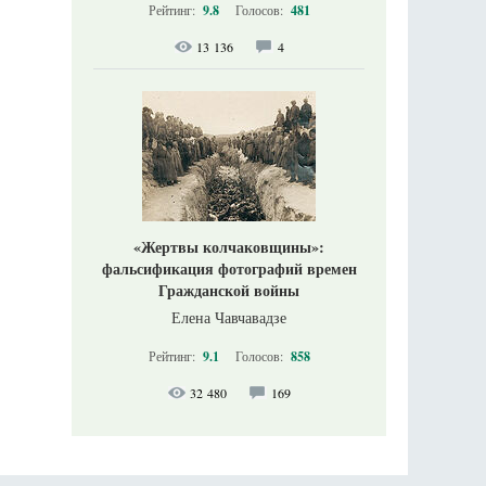
Рейтинг:
9.8
Голосов:
481
13 136
4
«Жертвы колчаковщины»:
фальсификация фотографий времен
Гражданской войны
Елена Чавчавадзе
Рейтинг:
9.1
Голосов:
858
32 480
169