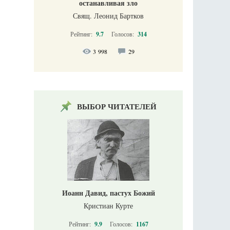
останавливая зло
Свящ. Леонид Бартков
Рейтинг:
9.7
Голосов:
314
3 998
29
ВЫБОР ЧИТАТЕЛЕЙ
Иоанн Давид, пастух Божий
Кристиан Курте
Рейтинг:
9.9
Голосов:
1167