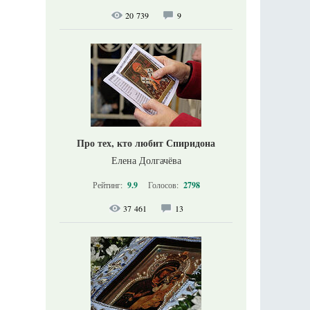
20 739
9
Про тех, кто любит Спиридона
Елена Долгачёва
Рейтинг:
9.9
Голосов:
2798
37 461
13