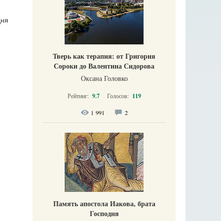
дня
Тверь как терапия: от Григория
Сороки до Валентина Сидорова
Оксана Головко
Рейтинг:
9.7
Голосов:
119
1 991
2
Память апостола Иакова, брата
Господня