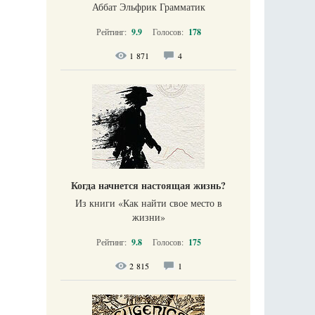
Аббат Эльфрик Грамматик
Рейтинг:
9.9
Голосов:
178
1 871
4
Когда начнется настоящая жизнь?
Из книги «Как найти свое место в
жизни​»
Рейтинг:
9.8
Голосов:
175
2 815
1