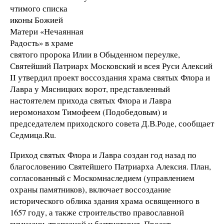
чтимого списка
иконы Божией
Матери «Нечаянная
Радость» в храме
святого пророка Илии в Обыденном переулке,
Святейший Патриарх Московский и всея Руси Алексий
II утвердил проект воссоздания храма святых Флора и
Лавра у Мясницких ворот, представленный
настоятелем прихода святых Флора и Лавра
иеромонахом Тимофеем (Подобедовым) и
председателем приходского совета Д.В.Роде, сообщает
Седмица.Ru.
Приход святых Флора и Лавра создан год назад по
благословению Святейшего Патриарха Алексия. План,
согласованный с Москомнаследием (управлением
охраны памятников), включает воссоздание
исторического облика здания храма освященного в
1657 году, а также строительство православной
гимназии, трапезной и баптистерия. Проект