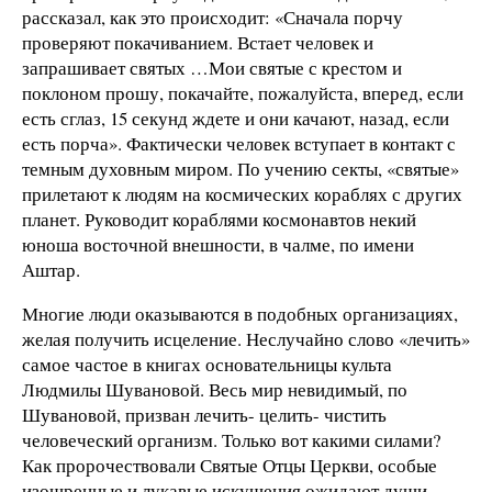
рассказал, как это происходит: «Сначала порчу
проверяют покачиванием. Встает человек и
запрашивает святых …Мои святые с крестом и
поклоном прошу, покачайте, пожалуйста, вперед, если
есть сглаз, 15 секунд ждете и они качают, назад, если
есть порча». Фактически человек вступает в контакт с
темным духовным миром. По учению секты, «святые»
прилетают к людям на космических кораблях с других
планет. Руководит кораблями космонавтов некий
юноша восточной внешности, в чалме, по имени
Аштар.
Многие люди оказываются в подобных организациях,
желая получить исцеление. Неслучайно слово «лечить»
самое частое в книгах основательницы культа
Людмилы Шувановой. Весь мир невидимый, по
Шувановой, призван лечить- целить- чистить
человеческий организм. Только вот какими силами?
Как пророчествовали Святые Отцы Церкви, особые
изощренные и лукавые искушения ожидают души