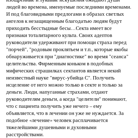
людей во времена, именуемые последними временами.
И под благовидными предлогами в образах светлых
ангелов к незащищенным благодатью людям будут
приходить бесстыдные бесы…Секта имеет все
признаки тоталитарного культа. Своих адептов
руководители удерживают при помощи страха перед
"порчей", "родовым проклятьем и т.п., которые якобы
обнаруживается при "диагностике" во время "сеанса"
целительства. Фирменным коньком в подобных
мифических страшилках сектантов является некий
неизвестный науке "вирус-убийца С". Получить
исцеление от него можно только в секте и только за
деньги. Люди, напуганные страхами, отдают
руководителям деньги, а когда "целители" понимают,
что с пациента получить уже нечего – ему
объявляется, что в лечении он уже не нуждается. За
подобное «лечение» человек расплачивается
тяжелейшими душевными и духовными
расстройствами.