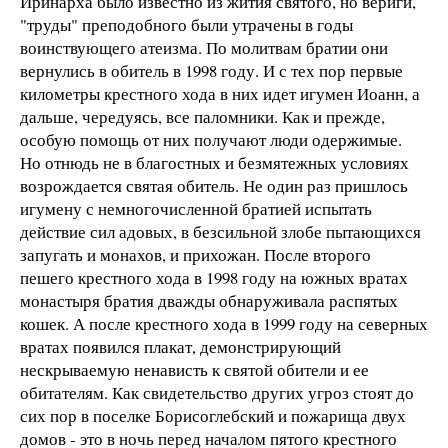
Иринарха было известно из жития святого, но вериги,
"труды" преподобного были утрачены в годы
воинствующего атеизма. По молитвам братии они
вернулись в обитель в 1998 году. И с тех пор первые
километры крестного хода в них идет игумен Иоанн, а
дальше, чередуясь, все паломники. Как и прежде,
особую помощь от них получают люди одержимые.
Но отнюдь не в благостных и безмятежных условиях
возрождается святая обитель. Не один раз пришлось
игумену с немногочисленной братией испытать
действие сил адовых, в безсильной злобе пытающихся
запугать и монахов, и прихожан. После второго
пешего крестного хода в 1998 году на южных вратах
монастыря братия дважды обнаруживала распятых
кошек. А после крестного хода в 1999 году на северных
вратах появился плакат, демонстрирующий
нескрываемую ненависть к святой обители и ее
обитателям. Как свидетельство других угроз стоят до
сих пор в поселке Борисоглебский и пожарища двух
домов - это в ночь перед началом пятого крестного