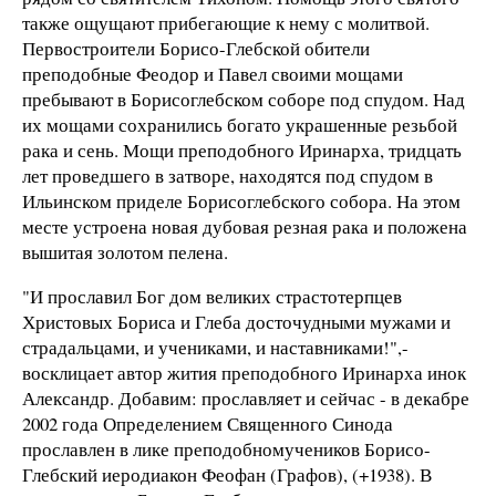
также ощущают прибегающие к нему с молитвой.
Первостроители Борисо-Глебской обители
преподобные Феодор и Павел своими мощами
пребывают в Борисоглебском соборе под спудом. Над
их мощами сохранились богато украшенные резьбой
рака и сень. Мощи преподобного Иринарха, тридцать
лет проведшего в затворе, находятся под спудом в
Ильинском приделе Борисоглебского собора. На этом
месте устроена новая дубовая резная рака и положена
вышитая золотом пелена.
"И прославил Бог дом великих страстотерпцев
Христовых Бориса и Глеба досточудными мужами и
страдальцами, и учениками, и наставниками!",-
восклицает автор жития преподобного Иринарха инок
Александр. Добавим: прославляет и сейчас - в декабре
2002 года Определением Священного Синода
прославлен в лике преподобномучеников Борисо-
Глебский иеродиакон Феофан (Графов), (+1938). В