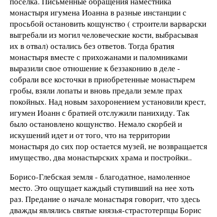
поселка. Письменные обращения наместника
монастыря игумена Иоанна в разные инстанции с
просьбой остановить кощунство ( строители варварски
выгребали из могил человеческие кости, выбрасывая
их в отвал) остались без ответов. Тогда братия
монастыря вместе с прихожанами и паломниками
выразили свое отношение к беззаконию в деле -
собрали все косточки в приобретенные монастырем
гробы, взяли лопаты и вновь предали земле прах
покойных. Над новым захоронением установили крест,
игумен Иоанн с братией отслужили панихиду. Так
было остановлено кощунство. Немало скорбей и
искушений идет и от того, что на территории
монастыря до сих пор остается музей, не возвращается
имущество, два монастырских храма и постройки..
Борисо-Глебская земля - благодатное, намоленное
место. Это ощущает каждый ступивший на нее хоть
раз. Предание о начале монастыря говорит, что здесь
дважды являлись святые князья-страстотерпцы Борис