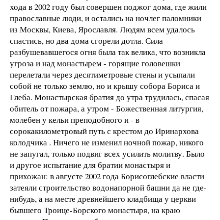
хода в 2002 году был совершен поджог дома, где жили
православные люди, и остались на ночлег паломники
из Москвы, Киева, Ярославля. Людям всем удалось
спастись, но два дома сгорели дотла. Сила
разбушевавшегося огня была так велика, что возникла
угроза и над монастырем - горящие головешки
перелетали через десятиметровые стены и усыпали
собой не только землю, но и крышу собора Бориса и
Глеба. Монастырская братия до утра трудилась, спасая
обитель от пожара, а утром - Божественная литургия,
молебен у кельи преподобного и - в
сорокакилометровый путь с крестом до Иринархова
колодчика . Ничего не изменил ночной пожар, никого
не запугал, только подвиг всех усилить молитву. Было
и другое испытание для братии монастыря и
прихожан: в августе 2002 года Борисоглебские власти
затеяли строительство водонапорной башни да не где-
нибудь, а на месте древнейшего кладбища у церкви
бывшего Троице-Борского монастыря, на краю