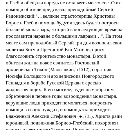
и Глеб и обещали впредь не оставлять место сие. О их
помощи обители предсказал преподобный Сергий
Радонежский:"…великие страстотерпцы Христовы
Борис и Глеб в помощь будут и здесь будет построен
большой монастырь, который в последующие времена
прославится наравне с большими лаврами…". На этом
месте сам преподобный Сергий три дня возносил свои
молитвы Богу и Пречистой Его Матери, прося
благословить строительство монастыря. В этой
обители жил на покое святитель Ростовский
архиепископ Тихон (Малышкин, +1512), соратник
Иосифа Волоцкого и архиепископа Новгородского
Геннадия в борьбе Русской Церкви с ересью
жидовствующих. К его могиле, чудесным образом
обретенной в первые годы возрождения монастыря,
верующие люди приходят помолиться, попросить
помощи в своих нуждах, и помощь эта приходит.
Блаженный Алексий Стефанович (+1781), Христа ради
юродивый, подвижник Борисо-Глебский, похоронен
рядом со святителем Тихоном. Помощь этого святого