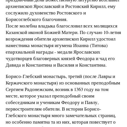
архиепископ Ярославский и Ростовский Кирилл, ему
сослужило духовенство Ростовского и
Борисоглебского благочиния.
После молебна владыка благословил всех молящихся
Казанской иконой Божией Матери. По случаю 10-летия
возрождения обители архиепископ Кирилл удостоил
наместника монастыря игумена Иоанна (Титова)
епархиальной награды - медали Ярославских
чудотворцев благоверных князей Феодора и чад его
Давида и Константина и Василия и Константина.
Борисо-Глебский монастырь, третий (после Лавры и
Кержачского монастыря) из основанных преподобным
Сергием Радонежским, возник в 1363 году на том
месте, которое указал преподобный своим
собеседникам и ученикам Феодору и Павлу,
первостроителям обители. В истории Борисо-
Глебского монастыря много замечательных страниц,
но особенно памятна та из них, которая повествует о