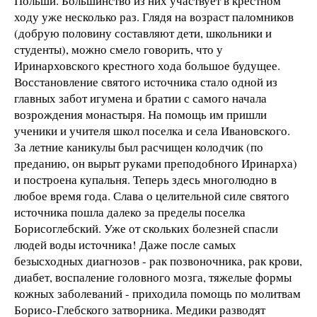
Польши. Большинство из них участвует в крестном
ходу уже несколько раз. Глядя на возраст паломников
(добрую половину составляют дети, школьники и
студенты), можно смело говорить, что у
Иринарховского крестного хода большое будущее.
Восстановление святого источника стало одной из
главных забот игумена и братии с самого начала
возрождения монастыря. На помощь им пришли
ученики и учителя школ поселка и села Ивановского.
За летние каникулы был расчищен колодчик (по
преданию, он вырыт руками преподобного Иринарха)
и построена купальня. Теперь здесь многолюдно в
любое время года. Слава о целительной силе святого
источника пошла далеко за пределы поселка
Борисоглебский. Уже от скольких болезней спасли
людей воды источника! Даже после самых
безысходных диагнозов - рак позвоночника, рак крови,
диабет, воспаление головного мозга, тяжелые формы
кожных заболеваний - приходила помощь по молитвам
Борисо-Глебского затворника. Медики разводят