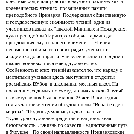
крестный ход и для участия в научно-практических и
краеведческих чтениях, посвященных памяти
преподобного Иринарха. Подчеркивая общественную
и государственную значимость чтений, один из
участников назвал их "школой Мининых и Пожарских,
куда преподобный Иринарх собирает армию для
преодоления смуты нашего времени". Чтения
неизменно собирают в своих рядах ученых от
академика до аспиранта, учителей высшей и средней
школы, военных, писателей, духовенство.
Особенностью этих чтений является то, что наряду с
маститыми учеными здесь выступают и студенты
российских ВУЗов, и школьники местных школ. На
последних, седьмых по счету, чтениях каждый пятый
из выступавших был не старше 25 лет. В последние
годы участники чтений обсудили темы:"Вера без дел
мертва", "Подвиг духовный, подвиг ратный",
"Культурно-духовные традиции и национальная
безопасность", "Жизнь по совести - единственный путь
в будущее". По своей направленности Иринарховские