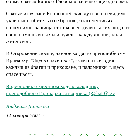
сонме святых Борисо-Глебских засияло еще одно имя.
Святые и святыни Борисоглебские духовно, невидимо
укрепляют обитель и ее братию, благочестивых
паломников, защищают от козней диавольских, подают
свою помощь во всякой нужде - как духовной, так и
житейской.
И Откровение свыше, данное когда-то преподобному
Иринарху: "Здесь спасешься", - слышит сегодня
каждый из братии и прихожане, и паломники, "Здесь
спасешься".
Видеоролик о крестном ходе к колодчику
преподобного Иринарха затворника (8,5 мГб) >>
Людмила Данилова
12 ноября 2004 г.