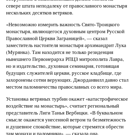
севере штата неподалеку от православного монастыря
нескольких десятков ветряков.
«Невозможно измерить важность Свято-Троицкого
монастыря, являющегося духовным центром Русской
Православной Церкви Заграницей», — сказал
заместитель настоятеля монастыря архимандрит Лука
(Мурянка). Там находится не только резиденция
нынешнего Первоиерарха РПЦЗ митрополита Лавра,
но и издательство, духовная семинария, готовящая
будущих служителей церкви, русское кладбище, где
захоронены сотни верующих. Джорданвилл давно стал
местом паломничества православных со всего мира.
Установка ветряных турбин окажет «катастрофическое
воздействие на монастырь», считает региональный
представитель Лиги Танья Вербицки. «В буквальном
смысле окажется унесенной ветром та безмятежность
и душевное спокойствие, которые стремятся обрести
там монахи и паломники», — сказала она.