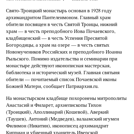
Свято-Троицкий монастырь основан в 1928 году
архимандритом Пантелеимоном. Главный храм
обители посвящен в честь Святой Троицы, нижний
храм — в честь преподобного Иова Почаевского,
кладбищенский — в честь Успения Пресвятой
Богородицы, а храм на озере — в честь святых
Новомучеников Российских и преподобного Иоанна
Рыльского. Помимо издательства и семинарии при
монастыре действуют иконописная мастерская,
библиотека и исторический музей. Главная святыня
обители — почитаемый список Почаевской иконы
Божией Матери, сообщает Патриархия.ru.
На монастырском кладбище похоронены митрополиты
Анастасий и Филарет, архиепископы Тихон
(Троицкий), Аполлинарий (Кошевой), Аверкий
(Таушев), Антоний (Медведев), валаамский игумен
Филимон (Никитин), иконописец архимандрит
Киприан и убиенный хранитель Иверской