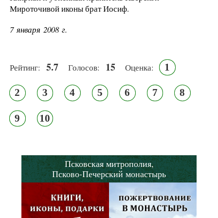
Мироточивой иконы брат Иосиф.
7 января 2008 г.
5.7
15
1
Рейтинг:
Голосов:
Оценка:
2
3
4
5
6
7
8
9
10
Псковская митрополия,
Псково-Печерский монастырь