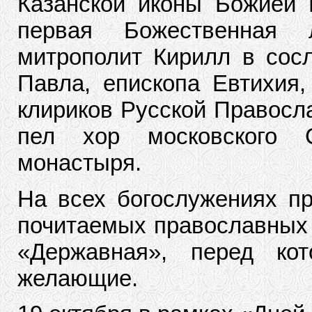
Казанской иконы Божией
первая Божественная л
митрополит Кирилл в сос
Павла, епископа Евтихия,
клириков Русской Правосл
пел хор московского Ср
монастыря.
На всех богослужениях пр
почитаемых православных 
«Державная», перед ко
желающие.