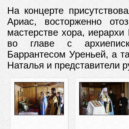
На концерте присутствова
Ариас, восторженно ото
мастерстве хора, иерархи 
во главе с архиеписк
Баррантесом Уреньей, а т
Наталья и представители р