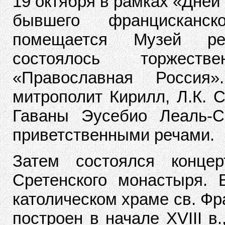
19 октября в рамках «Дней
бывшего францисканс
помещается Музей рел
состоялось торжеств
«Православная Россия
митрополит Кирилл, Л.К. С
Гаваны Эусебио Леаль-С
приветственными речами.
Затем состоялся концер
Сретенского монастыря. 
католическом храме св. Фр
построен в начале XVIII в