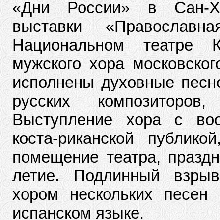
«Дни России» в Сан-Х
выставки «Православн
Национальном театре К
мужского хора московског
исполнены духовные песно
русских композиторов
Выступление хора с во
коста-риканской публико
помещение театра, праздн
летие. Подлинный взры
хором нескольких песен
испанском языке.