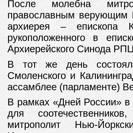
После молебна митро
православным верующим В
архиерея – епископа К
рукоположенного в епис
Архиерейского Синода РПЦ
В тот же день состоял
Смоленского и Калинингра
ассамблее (парламенте) В
В рамках «Дней России» в
для соотечественников
митрополит Нью-Йоркск