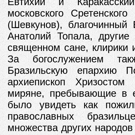
Евтихий и Каракасски
московского Сретенского
(Шевкунов), благочинный 
Анатолий Топала, другие
священном сане, клирики 
За богослужением так
Бразильскую епархию П
архиепископ Хризостом
миряне, пребывающие в 
было увидеть как пожил
православных бразильц
множества других народов 