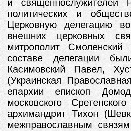
и священнослужителей Р
политических и обществ
Церковную делегацию во
внешних церковных свя
митрополит Смоленский 
составе делегации был
Касимовский Павел, Хус
(Украинская Православная
епархии епископ Домод
московского Сретенского
архимандрит Тихон (Шев
межправославным связям