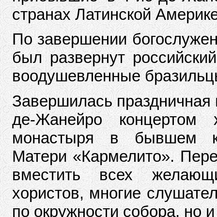
странах Латинской Америке
По завершении богослужен
был развернут российский
воодушевленные бразильцы,
Завершилась праздничная 
де-Жанейро концертом х
монастыря в бывшем к
Матери «Кармелито». Пере
вместить всех желающ
хористов, многие слушател
по окружности собора, но и