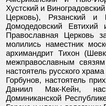
Хустский и Виноградовский
Церковь), Рязанский и 
Домодедовский Евтихий 
Православная Церковь за
молились наместник моск
архимандрит Тихон (Шев
межправославным связям
настоятель русского храма
Горбунов, настоятель пр
Даниил Мак-Кейн, на
Доминиканской Республик