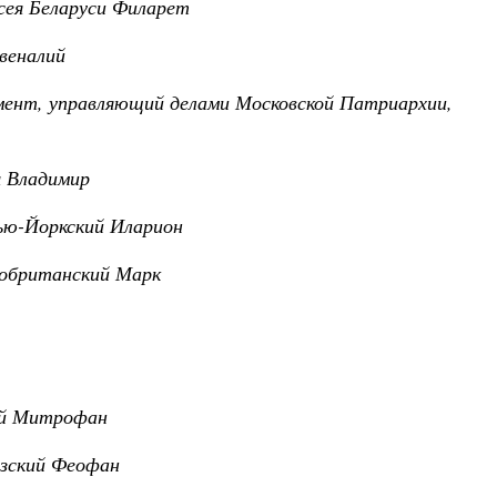
сея Беларуси Филарет
веналий
ент, управляющий делами Московской Патриархии,
 Владимир
ью-Йоркский Иларион
кобританский Марк
кий Митрофан
азский Феофан