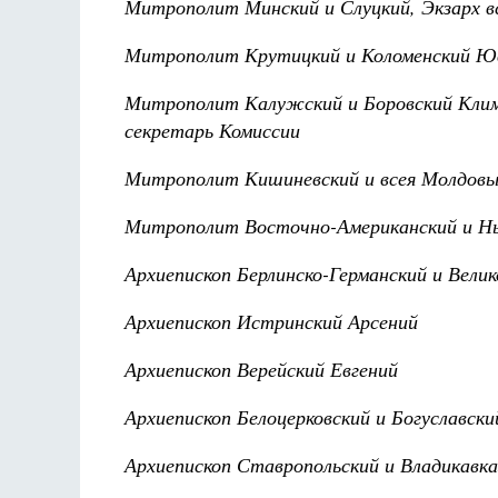
Митрополит Минский и Слуцкий, Экзарх в
Митрополит Крутицкий и Коломенский Ю
Митрополит Калужский и Боровский Клим
секретарь Комиссии
Митрополит Кишиневский и всея Молдовы
Митрополит Восточно-Американский и Н
Архиепископ Берлинско-Германский и Вели
Архиепископ Истринский Арсений
Архиепископ Верейский Евгений
Архиепископ Белоцерковский и Богуславс
Архиепископ Ставропольский и Владикавк