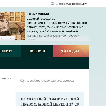
Подписаться на рассылку
Вениаминыч
Алексей Григоренко
«Вениаминыч, колись, откуда у тебя все эти
“якоже”, “яко”, “сии” и прочие нетипичные
слова для тебя?» – «А мой покойный
папаша дьяконом был в Леонтьевской
церкви…»
ЕННИКУ
НОВОСТИ
МЕДИА
спечатать
ПОМЕСТНЫЙ СОБОР РУССКОЙ
ПРАВОСЛАВНОЙ ЦЕРКВИ 27–29