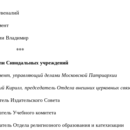
Ювеналий
мент
ии Владимир
***
ли Синодальных учреждений
ент, управляющий делами Московской Патриархии
й Кирилл, председатель Отдела внешних церковных связ
ель Издательского Совета
атель Учебного комитета
тель Отдела религиозного образования и катехизации