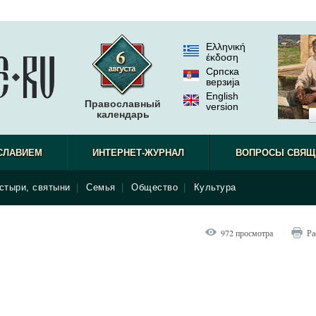
Ελληνική
έκδοση
Српска
верзиjа
English
Православный
version
календарь
СЛАВИЕМ
ИНТЕРНЕТ-ЖУРНАЛ
ВОПРОСЫ СВЯЩ
стыри, святыни
|
Семья
|
Общество
|
Культура
972 просмотра
Ра