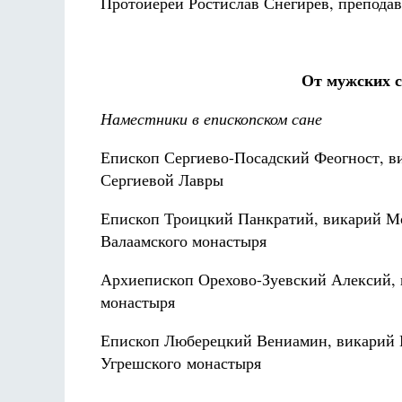
Протоиерей Ростислав Снегирев, препода
От мужских 
Наместники в епископском сане
Епископ Сергиево-Посадский Феогност, в
Сергиевой Лавры
Епископ Троицкий Панкратий, викарий Мо
Валаамского монастыря
Архиепископ Орехово-Зуевский Алексий, 
монастыря
Епископ Люберецкий Вениамин, викарий 
Угрешского монастыря