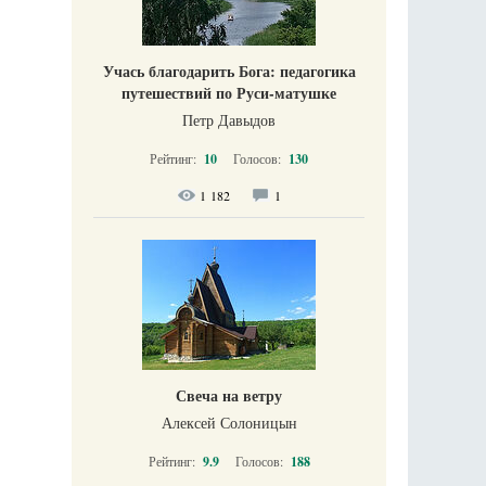
Учась благодарить Бога: педагогика
путешествий по Руси-матушке
Петр Давыдов
Рейтинг:
10
Голосов:
130
1 182
1
Свеча на ветру
Алексей Солоницын
Рейтинг:
9.9
Голосов:
188