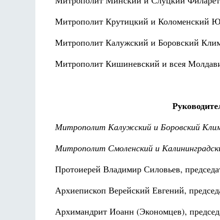
Митрополит Минский и Слуцкий Филарет
Митрополит Крутицкий и Коломенский 
Митрополит Калужский и Боровский Кли
Митрополит Кишиневский и всея Молдав
Руководите
Митрополит Калужский и Боровский Клим
Митрополит Смоленский и Калининградски
Протоиерей Владимир Силовьев, председат
Архиепископ Верейский Евгений, председ
Архимандрит Иоанн (Экономцев), председа