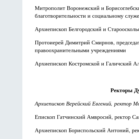
Митрополит Воронежский и Борисоглебски
благотворительности и социальному служ
Архиепископ Белгородский и Староосколь
Протоиерей Димитрий Смирнов, председа
правоохранительными учреждениями
Архиепископ Костромской и Галичский Ал
Ректоры Д
Архиепископ Верейский Евгений, ректор М
Епископ Гатчинский Амвросий, ректор Са
Архиепископ Бориспольский Антоний, рек