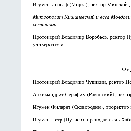
Игумен Иоасаф (Морза), ректор Минской 
Митрополит Кишиневский и всея Молдавии
семинарии
Протоиерей Владимир Воробьев, ректор П
университета
От 
Протоиерей Владимир Чувикин, ректор П
Архимандрит Серафим (Раковский), ректо
Игумен Филарет (Сковородин), проректор 
Игумен Петр (Путиев), преподаватель Ха