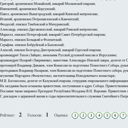
Григорий, архиепископ Можайский, викарий Московской епархии;
Иннокентий, архиепископ Корсунский;
Павел, архиепископ Вышгородский, викарий Киевской митрополии;
Игнатий, архиепископ Петропавловский и Камчатский;
Феодосий, епископ Тамбовский и Мичуринский;
Александр, епископ Даугавпилсский, викарий Рижской митрополии;
Маркелл, епископ Петергофский, викарий Санкт-Петербургской епархии;
Маркелл, епископ Бельцкий и Фэлештский;
Серафим, епископ Бобруйский и Быховский;
Алексий, епископ Белгород-Днестровский, викарий Одесской епархии,
архимандрит Тихон (Зайцев), начальник Русской духовной миссии в Иерусалиме;
архимандрит Назарий (Лавриненко), наместник Александро-Невской лавры, делегат от 
протоиерей Владимир Диваков, член Комиссии по подготовке Поместного Собора, руко
протодиакон Владимир Назаркин, член Комиссии по подготовке Поместного собора, ру
игумения Маргарита (Феоктистова), настоятельница Новодевичьего монастыря;
М.В. Богомолова, делегат от Калужской епархии, сотрудник епархиального информацио
На заседании были оглашены приветствия, поступившие в адрес Собора. Приветственно
Послание также направил Президент Республики Молдовы В.Н. Воронин. Приветствие 
С докладом о церковной жизни в годы первосвятительского служения Святейшего Патр
2
1
Рейтинг:
Голосов:
Оценка:
1
2
3
4
5
6
7