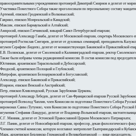
правоохранительными учреждениями протоиерей Димитрий Смирнов и делегат от мирян 
Участники Поместного Собора также проголосовали по персональному составу мандатно
Артемий, епископ Гродненский и Волковысский;
Гавриил, епископ Монреальский и Канадский;
Максим, епископ Барнаульский и Алтайский;
Амвросий, епископ Гатчинский, викарий Санкт-Петербургской епархии;
протоиерей Александр Ганаба, делегат от Московской епархии, секретарь Московского е
протоиерей Ростислав Снегирев, делегат от духовных семинарий, преподаватель Калужс
игумен Серафим (Бидеев), делегат от монашествующих Бакинской и Прикаспийской епар
Е.В. Полянская, делегат от Смоленской и Калининградской епархии, ректор Смоленско
Также были избраны члены редакционной комиссии. В состав комиссии под председател
Юстиниан, архиепископ Тираспольский и Дубоссарский;
Феодосий, архиепископ Полоцкий и Глубокский;
Митрофан, архиепископ Белоцерковский и Богуславский;
Александр, епископ Бакинский и Прикаспийский;
Иларион, епископ Венский и Австрийский;
Петр, епископ Кливлендский, Русская Зарубежная Церковь;
протоиерей Александр Лебедев, делегат от Сан-Францисской епархии Русской Зарубежн
протоиерей Всеволод Чаплин, член Комиссии по подготовке Поместного Собора Русско
иеромонах Савва (Тутунов), член Комиссии по подготовке Поместного Собора Русско
игумения Стефания (Бандура), делегат от Владимир-Волынской епархии, настоятельниц
С.Г. Мянник, делегат от Эстонской Православной Церкви Московского Патриархата;
Л.Г. Панин, делегат от Новосибирской епархии, профессор, декан филологического факу
Членами счетной комиссии, которую возглавил митрополит Екатеринодарский и Кубанск
Марк, архиепископ Берлинско-Германский и Великобританский — вице-председатель;