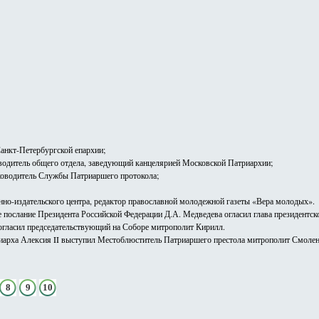
Санкт-Петербургской епархии;
водитель общего отдела, заведующий канцелярией Московской Патриархии;
ководитель Службы Патриаршего протокола;
нно-издательского центра, редактор православной молодежной газеты «Вера молодых».
е послание Президента Российской Федерации Д.А. Медведева огласил глава президентс
огласил председательствующий на Соборе митрополит Кирилл.
иарха Алексия II выступил Местоблюститель Патриаршего престола митрополит Смолен
8
9
10