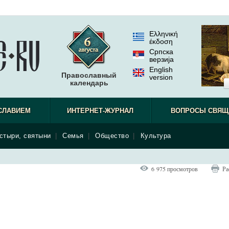
Ελληνική
έκδοση
Српска
верзиjа
English
Православный
version
календарь
СЛАВИЕМ
ИНТЕРНЕТ-ЖУРНАЛ
ВОПРОСЫ СВЯЩ
стыри, святыни
|
Семья
|
Общество
|
Культура
6 975 просмотров
Ра