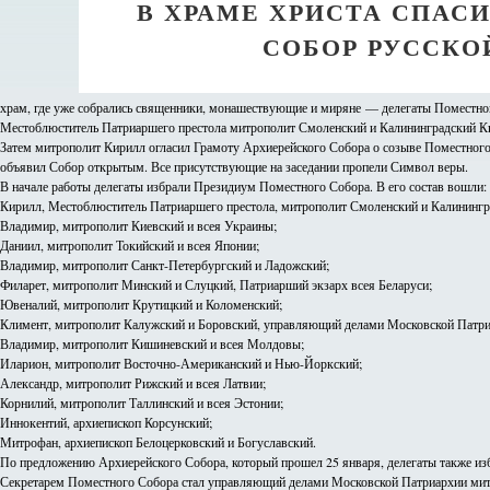
В ХРАМЕ ХРИСТА СПАС
СОБОР РУССКО
храм, где уже собрались священники, монашествующие и миряне — делегаты Поместног
Местоблюститель Патриаршего престола митрополит Смоленский и Калининградский К
Затем митрополит Кирилл огласил Грамоту Архиерейского Собора о созыве Поместного
объявил Собор открытым. Все присутствующие на заседании пропели Символ веры.
В начале работы делегаты избрали Президиум Поместного Собора. В его состав вошли:
Кирилл, Местоблюститель Патриаршего престола, митрополит Смоленский и Калинингр
Владимир, митрополит Киевский и всея Украины;
Даниил, митрополит Токийский и всея Японии;
Владимир, митрополит Санкт-Петербургский и Ладожский;
Филарет, митрополит Минский и Слуцкий, Патриарший экзарх всея Беларуси;
Ювеналий, митрополит Крутицкий и Коломенский;
Климент, митрополит Калужский и Боровский, управляющий делами Московской Патри
Владимир, митрополит Кишиневский и всея Молдовы;
Иларион, митрополит Восточно-Американский и Нью-Йоркский;
Александр, митрополит Рижский и всея Латвии;
Корнилий, митрополит Таллинский и всея Эстонии;
Иннокентий, архиепископ Корсунский;
Митрофан, архиепископ Белоцерковский и Богуславский.
По предложению Архиерейского Собора, который прошел 25 января, делегаты также изб
Секретарем Поместного Собора стал управляющий делами Московской Патриархии митр