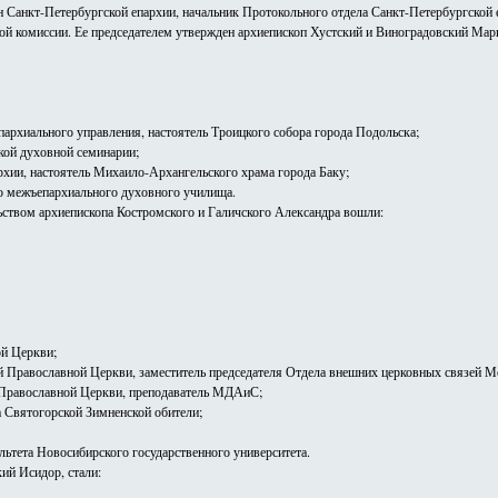
Санкт-Петербургской епархии, начальник Протокольного отдела Санкт-Петербургской 
й комиссии. Ее председателем утвержден архиепископ Хустский и Виноградовский Марк
пархиального управления, настоятель Троицкого собора города Подольска;
кой духовной семинарии;
хии, настоятель Михаило-Архангельского храма города Баку;
го межъепархиального духовного училища.
ьством архиепископа Костромского и Галичского Александра вошли:
ой Церкви;
й Православной Церкви, заместитель председателя Отдела внешних церковных связей М
й Православной Церкви, преподаватель МДАиС;
а Святогорской Зимненской обители;
льтета Новосибирского государственного университета.
ий Исидор, стали: