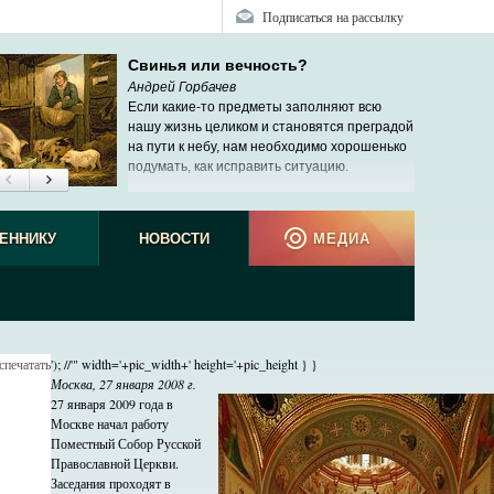
Подписаться на рассылку
Свинья или вечность?
Андрей Горбачев
Если какие-то предметы заполняют всю
нашу жизнь целиком и становятся преградой
на пути к небу, нам необходимо хорошенько
подумать, как исправить ситуацию.
ЕННИКУ
НОВОСТИ
МЕДИА
спечатать
'); //'" width='+pic_width+' height='+pic_height } }
Москва, 27 января 2008 г.
27 января 2009 года в
Москве начал работу
Поместный Собор Русской
Православной Церкви.
Заседания проходят в