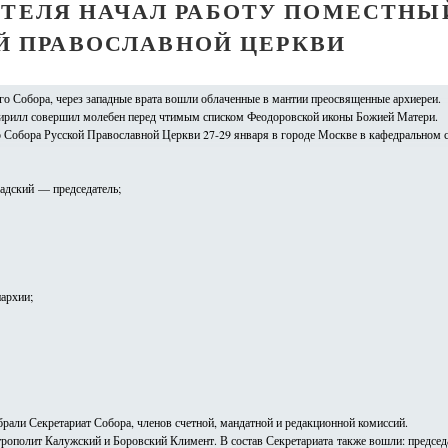
ИТЕЛЯ НАЧАЛ РАБОТУ ПОМЕСТНЫ
Й ПРАВОСЛАВНОЙ ЦЕРКВИ
о Собора, через западные врата вошли облаченные в мантии преосвященные архиереи.
ирилл совершил молебен перед чтимым списком Феодоровской иконы Божией Матери.
 Собора Русской Православной Церкви 27-29 января в городе Москве в кафедральном 
адский — председатель;
архии;
рали Секретариат Собора, членов счетной, мандатной и редакционной комиссий.
ополит Калужский и Боровский Климент. В состав Секретариата также вошли: предсе