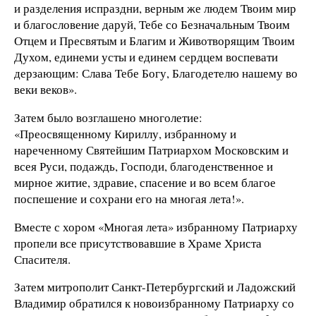
и разделения испраздни, верным же людем Твоим мир
и благословение даруй, Тебе со Безначальным Твоим
Отцем и Пресвятым и Благим и Животворящим Твоим
Духом, единеми усты и единем сердцем воспевати
дерзающим: Слава Тебе Богу, Благодетелю нашему во
веки веков».
Затем было возглашено многолетие:
«Преосвященному Кириллу, избранному и
нареченному Святейшим Патриархом Московским и
всея Руси, подаждь, Господи, благоденственное и
мирное житие, здравие, спасение и во всем благое
поспешение и сохрани его на многая лета!».
Вместе с хором «Многая лета» избранному Патриарху
пропели все присутствовавшие в Храме Христа
Спасителя.
Затем митрополит Санкт-Петербургский и Ладожский
Владимир обратился к новоизбранному Патриарху со