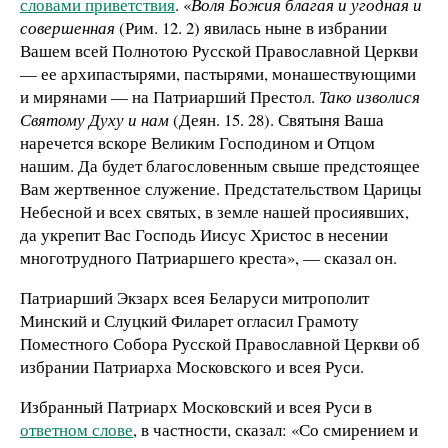
словами приветствия
. «
Воля Божия благая и угодная и
совершенная
(Рим. 12. 2) явилась ныне в избрании
Вашем всей Полнотою Русской Православной Церкви
— ее архипастырями, пастырями, монашествующими
и мирянами — на Патриарший Престол.
Тако изволися
Святому Духу и нам
(Деян. 15. 28). Святыня Ваша
наречется вскоре Великим Господином и Отцом
нашим. Да будет благословенным свыше предстоящее
Вам жертвенное служение. Предстательством Царицы
Небесной и всех святых, в земле нашей просиявших,
да укрепит Вас Господь Иисус Христос в несении
многотрудного Патриаршего креста», — сказал он.
Патриарший Экзарх всея Беларуси митрополит
Минский и Слуцкий Филарет огласил Грамоту
Поместного Собора Русской Православной Церкви об
избрании Патриарха Московского и всея Руси.
Избранный Патриарх Московский и всея Руси в
ответном слове
, в частности, сказал: «Со смирением и