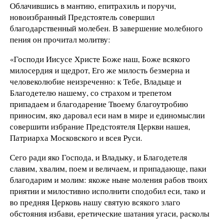
Облачившись в мантию, епитрахиль и поручи,
новоизбранный Предстоятель совершил
благодарственный молебен. В завершение молебного
пения он прочитал молитву:
«Господи Иисусе Христе Боже наш, Боже всякого
милосердия и щедрот, Его же милость безмерна и
человеколюбие неизреченно: к Тебе, Владыце и
Благодетелю нашему, со страхом и трепетом
припадаем и благодарение Твоему благоутробию
приносим, яко даровал еси нам в мире и единомыслии
совершити избрание Предстоятеля Церкви нашея,
Патриарха Московского и всея Руси.
Сего ради яко Господа, и Владыку, и Благодетеля
славим, хвалим, поем и величаем, и припадающе, паки
благодарим и молим: якоже ныне моления рабов твоих
приятии и милостивно исполнити сподобил еси, тако и
во предняя Церковь нашу святую всякого злаго
обстояния избави, еретические шатания угаси, расколы