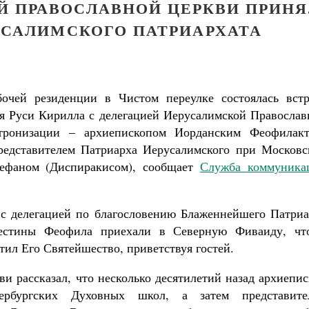
Й ПРАВОСЛАВНОЙ ЦЕРКВИ ПРИНЯ
САЛИМСКОГО ПАТРИАРХАТА
очей резиденции в Чистом переулке состоялась встр
я Руси Кирилла с делегацией Иерусалимской Православ
тронизации – архиепископом Иорданским Феофилакт
редставителем Патриарха Иерусалимского при Московс
тефаном (Диспиракисом), сообщает
Служба коммуника
 с делегацией по благословению Блаженнейшего Патриа
лестины Феофила приехали в Северную Фиваиду, чт
тил Его Святейшество, приветствуя гостей.
и рассказал, что несколько десятилетий назад архиепи
ербургских Духовных школ, а затем представите
Великомученик Георгий Победоносец. Н
святого