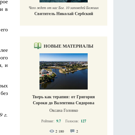
рое
и в
Чего ждет от нас Бог. 10 заповедей Божиих
Святитель Николай Сербский
его
НОВЫЕ МАТЕРИАЛЫ
алее
ого
я, и
орых
 без
Тверь как терапия: от Григория
Сороки до Валентина Сидорова
Оксана Головко
9 г.
Рейтинг:
9.7
Голосов:
127
2 180
2