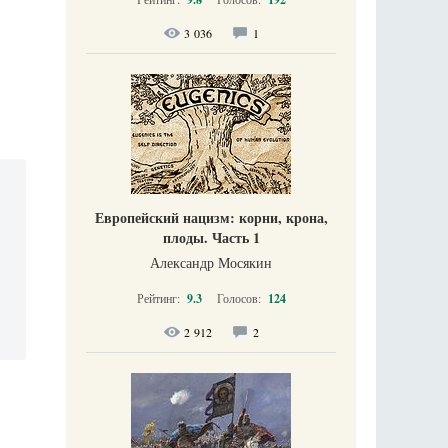
3 036
1
Европейский нацизм: корни, крона,
плоды. Часть 1
Александр Мосякин
Рейтинг:
9.3
Голосов:
124
2 912
2