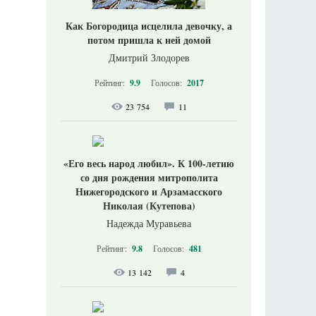
Как Богородица исцелила девочку, а
потом пришла к ней домой
Дмитрий Злодорев
Рейтинг:
9.9
Голосов:
2017
23 754
11
«Его весь народ любил». К 100-летию
со дня рождения митрополита
Нижегородского и Арзамасского
Николая (Кутепова)
Надежда Муравьева
Рейтинг:
9.8
Голосов:
481
13 142
4