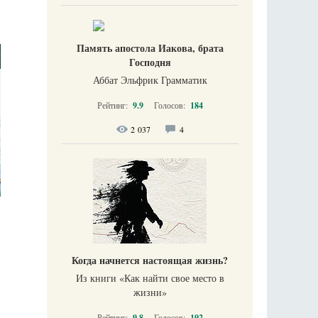
Память апостола Иакова, брата
Господня
Аббат Эльфрик Грамматик
Рейтинг:
9.9
Голосов:
184
2 037
4
Когда начнется настоящая жизнь?
Из книги «Как найти свое место в
жизни​»
Рейтинг:
9.8
Голосов:
192