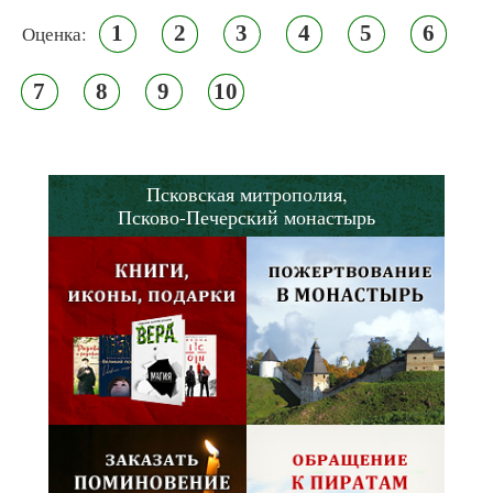
1
2
3
4
5
6
Оценка:
7
8
9
10
Псковская митрополия,
Псково-Печерский монастырь