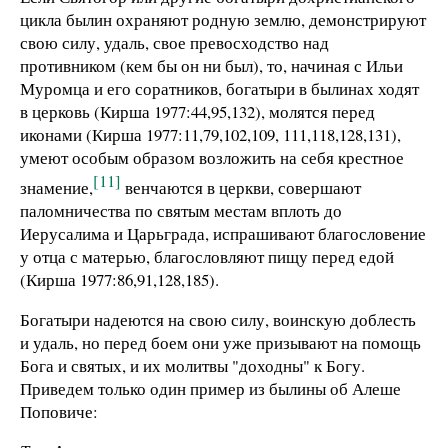
цикла былин охраняют родную землю, демонстрируют
свою силу, удаль, свое превосходство над
противником (кем бы он ни был), то, начиная с Ильи
Муромца и его соратников, богатыри в былинах ходят
в церковь (Кирша 1977:44,95,132), молятся перед
иконами (Кирша 1977:11,79,102,109, 111,118,128,131),
умеют особым образом возложить на себя крестное
[11]
знамение,
венчаются в церкви, совершают
паломничества по святым местам вплоть до
Иерусалима и Царьграда, испрашивают благословение
у отца с матерью, благословляют пищу перед едой
(Кирша 1977:86,91,128,185).
Богатыри надеются на свою силу, воинскую доблесть
и удаль, но перед боем они уже призывают на помощь
Бога и святых, и их молитвы "доходны" к Богу.
Приведем только один пример из былины об Алеше
Поповиче: