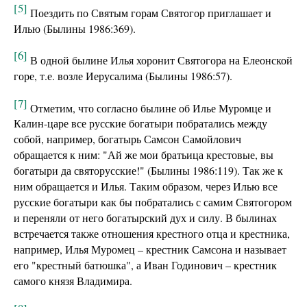
[5]
Поездить по Святым горам Святогор приглашает и
Илью (Былины 1986:369).
[6]
В одной былине Илья хоронит Святогора на Елеонской
горе, т.е. возле Иерусалима (Былины 1986:57).
[7]
Отметим, что согласно былине об Илье Муромце и
Калин-царе все русские богатыри побратались между
собой, например, богатырь Самсон Самойлович
обращается к ним: "Ай же мои братьица крестовые, вы
богатыри да святорусские!" (Былины 1986:119). Так же к
ним обращается и Илья. Таким образом, через Илью все
русские богатыри как бы побратались с самим Святогором
и переняли от него богатырский дух и силу. В былинах
встречается также отношения крестного отца и крестника,
например, Илья Муромец – крестник Самсона и называет
его "крестный батюшка", а Иван Годинович – крестник
самого князя Владимира.