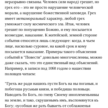
неразрывно связаны. Человек (или народ) грешит, но
грех его – это не просто нарушение человеческой
морали, а нарушение божественной заповеди. Грех
имеет
метаморальный
характер, любой грех
умножает силу космического зла. Итак, человек
грешит по попущению Божию, и ему посылается
возмездие, наказание. К житейской, земной стороне
события относится лишь следующее: когда, в чьем
лице, насколько суровое, на какой срок и кому
посылается наказание. Примеры такого объяснения
событий в "Повести" довольно многочисленны, можно
даже сказать, что это единственный вид объяснений.
Например, в записи под 1068 годом о нашествии
половцев читаем:
"Грехъ же ради нашихъ пусти Богъ на ны поганыя, и
побегоша руськыи князи, и победиша половьци.
Наводить бо Богъ, по гневу Своему иноплеменьникы
на землю, и тако, скрушенымъ имъ, въспомянутся къ
Богу; оусобная же рать бываеть от соблажненья