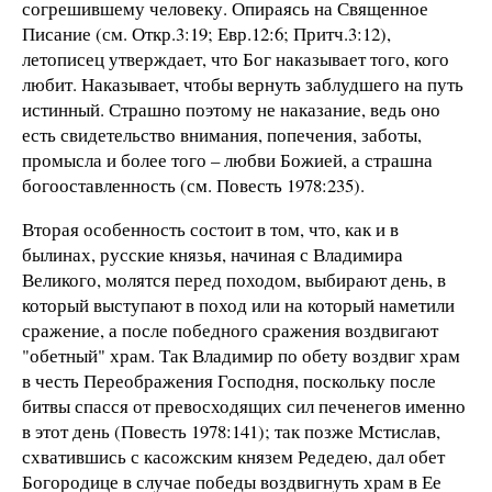
согрешившему человеку. Опираясь на Священное
Писание (см. Откр.3:19; Евр.12:6; Притч.3:12),
летописец утверждает, что Бог наказывает того, кого
любит. Наказывает, чтобы вернуть заблудшего на путь
истинный. Страшно поэтому не наказание, ведь оно
есть свидетельство внимания, попечения, заботы,
промысла и более того – любви Божией, а страшна
богооставленность (см. Повесть 1978:235).
Вторая особенность состоит в том, что, как и в
былинах, русские князья, начиная с Владимира
Великого, молятся перед походом, выбирают день, в
который выступают в поход или на который наметили
сражение, а после победного сражения воздвигают
"обетный" храм. Так Владимир по обету воздвиг храм
в честь Переображения Господня, поскольку после
битвы спасся от превосходящих сил печенегов именно
в этот день (Повесть 1978:141); так позже Мстислав,
схватившись с касожским князем Редедею, дал обет
Богородице в случае победы воздвигнуть храм в Ее