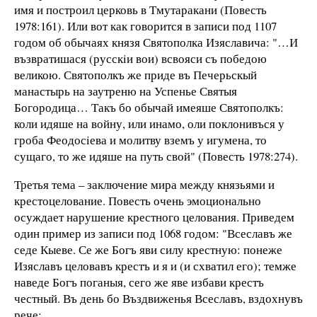
имя и построил церковь в Тмутаракани (Повесть
1978:161). Или вот как говорится в записи под 1107
годом об обычаях князя Святополка Изяславича: "…И
възвратишася (русскiи вои) всвояси съ победою
великою. Святополкъ же приде въ Печерьскый
манастырь на заутреню на Успенье Святыя
Богородица… Такъ бо обычай имеяше Святополкъ:
коли идяше на войну, или инамо, оли поклонивъся у
гроба Феодосiева и молитву вземъ у игумена, то
сущаго, то же идяше на путь свой" (Повесть 1978:274).
Третья тема – заключение мира между князьями и
крестоцелование. Повесть очень эмоционально
осуждает нарушение крестного целования. Приведем
один пример из записи под 1068 годом: "Всеславъ же
седе Кыеве. Се же Богъ яви силу крестную: понеже
Изяславъ целовавъ крестъ и я и (и схватил его); темже
наведе Богъ поганыя, сего же яве избави крестъ
честный. Въ день бо Въздвиженья Всеславъ, вздохнувъ
рече: