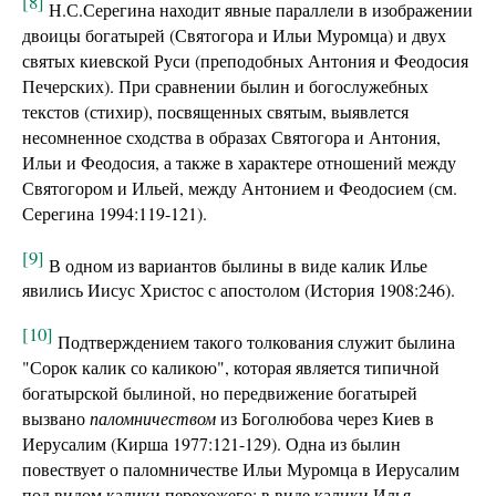
[8]
Н.С.Серегина находит явные параллели в изображении
двоицы богатырей (Святогора и Ильи Муромца) и двух
святых киевской Руси (преподобных Антония и Феодосия
Печерских). При сравнении былин и богослужебных
текстов (стихир), посвященных святым, выявлется
несомненное сходства в образах Святогора и Антония,
Ильи и Феодосия, а также в характере отношений между
Святогором и Ильей, между Антонием и Феодосием (см.
Серегина 1994:119-121).
[9]
В одном из вариантов былины в виде калик Илье
явились Иисус Христос с апостолом (История 1908:246).
[10]
Подтверждением такого толкования служит былина
"Сорок калик со каликою", которая является типичной
богатырской былиной, но передвижение богатырей
вызвано
паломничеством
из Боголюбова через Киев в
Иерусалим (Кирша 1977:121-129). Одна из былин
повествует о паломничестве Ильи Муромца в Иерусалим
под видом калики перехожего; в виде калики Илья