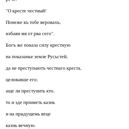
"О кресте честный!
Понеже къ тобе веровахъ,
избави мя от рва сего".
Богъ же показа силу крестную
на показанье земле Русьстей,
да не преступаютъ честнаго креста,
целовавше его;
аще ли преступить кто,
то и зде прiиметь казнь
и на придущемь веце
казнь вечную.