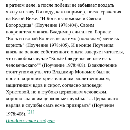
в ратном деле, а после победы не забывает воздать
хвалу и славу Господу, как например, после сражения
на Белой Веже: "И Богъ ны поможе и Святая
Богородица" (Поучение 1978:404). Своим
покровителем князь Владимир считал св. Бориса:
"Богъ и святый Борисъ не да имъ (половцам) мене вь
користь" (Поучение 1978:405). И в конце Поучения
князь на основе собственного опыта заверяет читателя,
что в любом случае "Божiе блюденье леплее есть
человечьскаго"" (Поучение 1978:408). В заключение
стоит упомянуть, что Владимир Мономах был не
просто хорошим христианином, молитвенником,
защитником вдов и сирот, согласно заповеди
Христовой, но и глубоко церковным человеком,
хорошо знавшим церковные службы: "…Церковнаго
наряда и службы самъ есмъ призиралъ" (Поучение
[21]
1978:408).
Продолжение следует