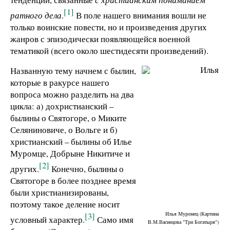
[1]
ратного дела
.
В поле нашего внимания вошли не
только воинские повести, но и произведения других
жанров с эпизодически появляющейся военной
тематикой (всего около шестидесяти произведений).
Названную тему начнем с былин,
которые в ракурсе нашего
вопроса можно разделить на два
цикла: а) дохристианский –
былины о Святогоре, о Миките
Селяниновиче, о Вольге и б)
христианский – былины об Илье
Муромце, Добрыне Никитиче и
[2]
других.
Конечно, былины о
Святогоре в более позднее время
были христианизированы,
поэтому такое деление носит
[3]
Илья Муромец (Картина
условный характер.
Само имя
В.М.Васнецова "Три Богатыря")