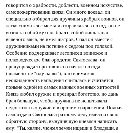
говорится о храбрости, доблести, военном искусстве,
самопожертвовании князя. Он много воевал, он
специально отбирал для дружины храбрых воинов, он
легко снимался с места и отправлялся в поход, он не
возил за собой кухню, брал с собой лишь запас
вяленого мяса, не имел шатров. Спал он вместе с
дружинниками на потнике с седлом под головой.
Особенно подчеркивает летописец воинское и
полководческое благородство Святослава: он
предупреждал противника о начале похода
(знаменитое "иду на вы"), в то время как
неожиданность нападения считалась и считается
поныне одной из самых важных военных хитростей.
Князь любил оружие и презирал богатство, но дань
брал большую, чтобы дружина не испытывала
недостатка в оружии и в прочем снаряжении. Полная
самоотдача Святослава ратному делу имела и свою
обратную сторону, вынудившую киевлян написать
ему: "Ты, княже, чюжея земли ищеши и блюдеши, а