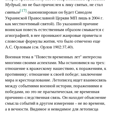
Мудрый
, но не был причислен к лику святых, не стал
[17]
святым
(канонизирован он будет Синодом
Украинской Православной Церкви МП лишь в
2004 г
.
как местночтимый святой). По указанной причине
воинская повесть естественным образом смыкается с
агиографией, в нее проникают жанровые приметы и
словесные формулы жития, что было отмечено еще
А.С. Орловым (см. Орлов 1902:37,40).
Военная тема в "Повести временных лет" интересна
многими своими аспектами. Мы остановимся на трех:
отношение к вражескому нашествию, к поражениям, к
противнику; отношение к своей победе; заключение
мира и крестоцелование. Летописец ищет взаимосвязь
между событиями военной истории, поражениями и
победами, но это не прагматическая, не временная
причинно-следственная связь. Он находит объяснение
смысла событий в другом измерении – не во времени,
а в вечности. Видимое и невидимое для летописца