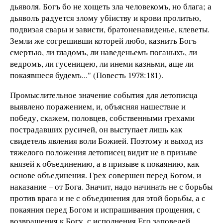
дьяволя. Богъ бо не хощеть зла человекомъ, но блага; а
дьяволъ радуется злому убiиству и крови пролитью,
подвизая свары и зависти, братоненавиденье, клеветы.
Земли же согрешивши которей любо, казнитъ Богъ
смертью, ли гла­домъ, ли наведеньемъ поганыхъ, ли
ведромъ, ли гусеницею, ли инеми казньми, аще ли
покаявшеся будемъ..." (Повесть 1978:181).
Промыслительное значение события для летописца
выявлено поражением, и, объясняя нашествие и
победу, скажем, половцев, собственными грехами
пострадавших русичей, он выступает лишь как
свидетель явления воли Божией. Поэтому и выход из
тяжелого положения летописец видит не в призыве
князей к объединению, а в призыве к покаянию, как
основе объединения. Грех совершен перед Богом, и
наказание – от Бога. Значит, надо начинать не с борьбы
против врага и не с объединения для этой борьбы, а с
покаяния перед Богом и испрашивания прощения, с
возвращения к Богу, с исполнения Его заповедей.