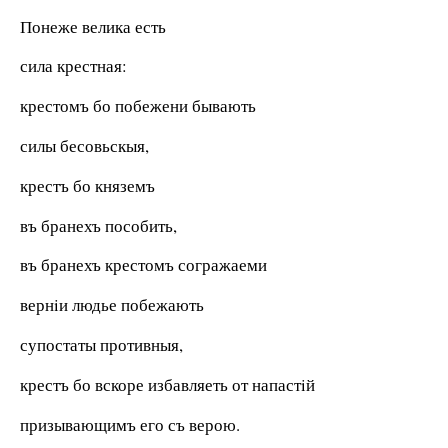
Понеже велика есть
сила крестная:
крестомъ бо побежени бывають
силы бесовьскыя,
крестъ бо княземъ
въ бранехъ пособить,
въ бранехъ крестомъ согражаеми
вернiи людье побежають
супостаты противныя,
крестъ бо вскоре избавляеть от напастiй
призывающимъ его съ верою.