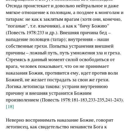
Отсюда проистекает и довольно нейтральное и даже
мягкое отношение к половцам, а позднее к монголам и
татарам: не как к заклятым врагам (хотя они, конечно,
"поганые", т.е. язычники), а как к "бичу Божию"
(Повесть 1978:233 и др.). Внешняя причина бед –
нападение половцев (татар); внутренняя – наши
собственные грехи. Попытка устранения внешней
причины – ложный путь, путь умножения зла и греха.
Стремясь в данный момент силой освободиться от
врага, человек показывает, что он не принимает
наказания Божия, противится ему, идет против воли
Божией, не желает пострадать за свои же грехи.
Логика летописца такова: устрани внутреннюю
причину и внешняя устранится Божиим
произволением (Повесть 1978:181-183,233-235,241-243).
[18]
Неверно воспринимать наказание Божие, говорит
летописец, как свидетельство ненависти Бога к