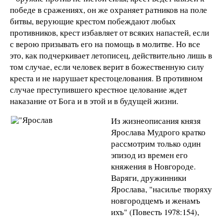
победе в сражениях, он же охраняет ратников на поле
битвы, верующие крестом побеждают любых
противников, крест избавляет от всяких напастей, если
с верою призывать его на помощь в молитве. Но все
это, как подчеркивает летописец, действительно лишь в
том случае, если человек верит в божественную силу
креста и не нарушает крестоцелования. В противном
случае преступившего крестное целование ждет
наказание от Бога и в этой и в будущей жизни.
Из жизнеописания князя
Ярослава Мудрого кратко
рассмотрим только один
эпизод из времен его
княжения в Новгороде.
Варяги, дружинники
Ярослава, "насилье творяху
новгородцемъ и женамъ
ихъ" (Повесть 1978:154),