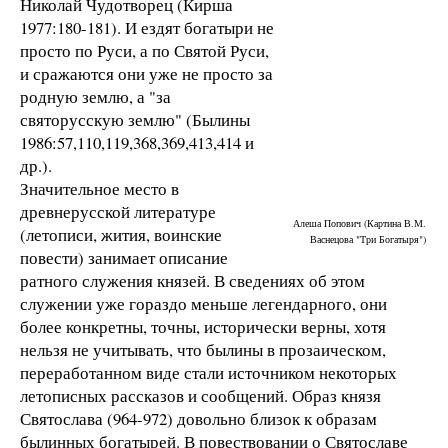
Николай Чудотворец (Кирша
1977:180-181). И ездят богатыри не
просто по Руси, а по Святой Руси,
и сражаются они уже не просто за
родную землю, а "за
святорусскую землю" (Былины
1986:57,110,119,368,369,413,414 и
др.).
Значительное место в
древнерусской литературе
Алеша Попович (Картина В.М.
(летописи, жития, воинские
Васнецова "Три Богатыря")
повести) занимает описание
ратного служения князей. В сведениях об этом
служении уже гораздо меньше легендарного, они
более конкретны, точны, исторически верны, хотя
нельзя не учитывать, что былины в прозаическом,
переработанном виде стали источником некоторых
летописных рассказов и сообщений. Образ князя
Святослава (964-972) довольно близок к образам
былинных богатырей. В повествовании о Святославе