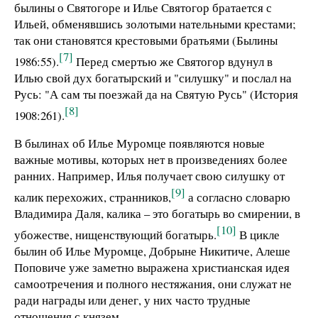
былины о Святогоре и Илье Святогор братается с
Ильей, обменявшись золотыми нательными крестами;
так они становятся крестовыми братьями (Былины
[7]
1986:55).
Перед смертью же Святогор вдунул в
Илью свой дух богатырский и "силушку" и послал на
Русь: "А сам ты поезжай да на Святую Русь" (История
[8]
1908:261).
В былинах об Илье Муромце появляются новые
важные мотивы, которых нет в произведениях более
ранних. Например, Илья получает свою силушку от
[9]
калик перехожих, странников,
а согласно словарю
Владимира Даля, калика – это богатырь во смирении, в
[10]
убожестве, нищенствующий богатырь.
В цикле
былин об Илье Муромце, Добрыне Никитиче, Алеше
Поповиче уже заметно выражена христианская идея
самоотречения и полного нестяжания, они служат не
ради награды или денег, у них часто трудные
отношения с князем.