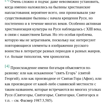
Очень сложно и подчас даже невозможно установить,
когда именно наложились на былины христианские
напластования; вероятнее всего, они пронизывали уже
существовавшие былины c начала крещения Руси, но
постепенно и в течение многих веков. Особенно активная
христианизация культуры на Руси наблюдалась с XIII века,
в связи с нашествием Батыя. Но это особая проблема,
которую мы не затрагиваем, поскольку нас интересуют
повторяющиеся элементы в изображении русского
воинства в литературе разных периодов и разных жанров,
т.е. больше типология, чем хронология.
[4]
Происхождение имени богатыря объясняется по-
разному: или как искаженное "святъ Егоръ" (святой
Георгий), или как производное от Святая Гора (Афон), или
как производное от какой-либо славянской местности с
таким названием, которые встречаются во многих уголках
Руси (Святогоры, Святогорье, Святогорки, Святогорск и
т.п. – см. Фасмер 1987:3,585).