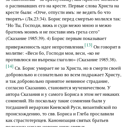
о распинавших его на кресте. Первые слова Христа на
кресте были: «Отче, отпусти имъ: не ведятъ бо что
творятъ» (Лк.23:34). Борис перед смертью молился так:
"Но Ты, Господи, вижь и суди межю мною и межю
братомъ моимъ и не постави имъ греха сего"
(Сказание 1985:39). 4) Борис первым показывает
[13]
приверженность идее непротивления.
Он говорит в
молитве: «Веси бо, Господи мои, веси, «ко не
противлюся ни въпрекы глаголю» (Сказание 1985:38).
[14]
Св. Борис умирает не за Христа, но в смерти своей
добровольно и сознательно во всем подражает Христу,
и так добровольно принятое невинное страдание,
согласно Сказанию, становится мученичеством. У
автора Сказания и у самого Бориса в этом нет никаких
сомнений. Но поскольку такие сомнения были у
тогдашней иерархии Киевской Руси, византийской по
происхождению, то свв. Бориса и Глеба прославили
как страстотерпцев. Канонизация святых братьев
положила начало новому чину святых –