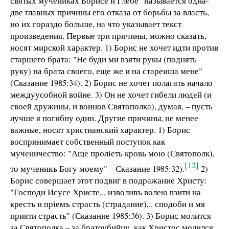
святых мучениках Борисе и Глебе" называется одна-
две главных причины его отказа от борьбы за власть,
но их гораздо больше, на что указывает текст
произведения. Первые три причины, можно сказать,
носят мирской характер. 1) Борис не хочет идти против
старшего брата: "Не буди ми взяти рукы (поднять
руку) на брата своего, еще же и на стареиша мене"
(Сказание 1985:34). 2) Борис не хочет полагать начало
междуусобной войне. 3) Он не хочет гибели людей (и
своей дружины, и воинов Святополка), думая, – пусть
лучше я погибну один. Другие причины, не менее
важные, носят христианский характер. 1) Борис
воспринимает собственный поступок как
мученичество: "Аще пролiеть кровь мою (Святополк),
[12]
то мученикъ Богу моему" – Сказание 1985:32).
2)
Борис совершает этот подвиг в подражание Христу:
"Господи Исусе Христе,.. изволивъ волею взити на
крестъ и прiемъ страсть (страдание),.. сподоби и мя
прияти страсть" (Сказание 1985:36). 3) Борис молится
за Святополка – за братоубийцу, как Христос молился