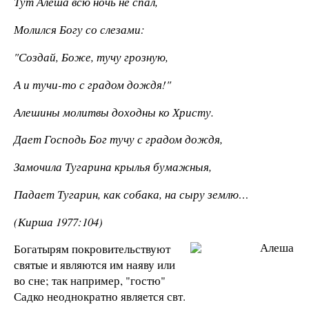
Тут Алеша всю ночь не спал,
Молился Богу со слезами:
"Создай, Боже, тучу грозную,
А и тучи-то с градом дождя!"
Алешины молитвы доходны ко Христу.
Дает Господь Бог тучу с градом дождя,
Замочила Тугарина крылья бумажныя,
Падает Тугарин, как собака, на сыру землю…
(Кирша 1977:104)
Богатырям покровительствуют
святые и являются им наяву или
во сне; так например, "гостю"
Садко неоднократно является свт.