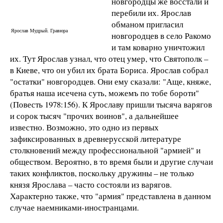
новгородцы же восстали и
перебили их. Ярослав
обманом пригласил
Ярослав Мудрый. Гравюра
новгородцев в село Ракомо
и там коварно уничтожил
их. Тут Ярослав узнал, что отец умер, что Святополк –
в Киеве, что он убил их брата Бориса. Ярослав собрал
"остатки" новгородцев. Они ему сказали: "Аще, княже,
братья наша исечена суть, можемъ по тобе бороти"
(Повесть 1978:156). К Ярославу пришли тысяча варягов
и сорок тысяч "прочих воинов", а дальнейшее
известно. Возможно, это одно из первых
зафиксированных в древнерусской литературе
столкновений между профессиональной "армией" и
обществом. Вероятно, в то время были и другие случаи
таких конфликтов, поскольку дружины – не только
князя Ярослава – часто состояли из варягов.
Характерно также, что "армия" представлена в данном
случае наемниками-иностранцами.