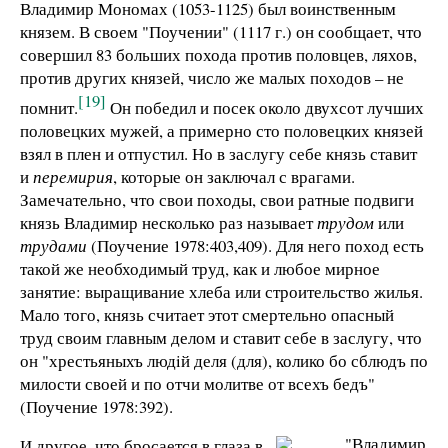
Владимир Мономах (1053-1125) был воинственным
князем. В своем "Поучении" (1117 г.) он сообщает, что
совершил 83 больших похода против половцев, ляхов,
против других князей, число же малых походов – не
[19]
помнит.
Он победил и посек около двухсот лучших
половецких мужей, а примерно сто половецких князей
взял в плен и отпустил. Но в заслугу себе князь ставит
и
перемирия
, которые он заключал с врагами.
Замечательно, что свои походы, свои ратные подвиги
князь Владимир несколько раз называет
трудом
или
трудами
(Поучение 1978:403,409). Для него поход есть
такой же необходимый труд, как и любое мирное
занятие: выращивание хлеба или строительство жилья.
Мало того, князь считает этот смертельно опасный
труд своим главным делом и ставит себе в заслугу, что
он "хрестьяныхъ людiй деля (для), колико бо сблюдъ по
милости своей и по отчи молитве от всехъ бедъ"
(Поучение 1978:392).
И другое, что бросается в глаза в