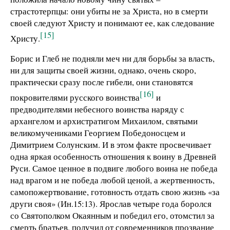
страстотерпцы: они убиты не за Христа, но в смерти
своей следуют Христу и понимают ее, как следование
[15]
Христу.
Борис и Глеб не подняли меч ни для борьбы за власть,
ни для защиты своей жизни, однако, очень скоро,
практически сразу после гибели, они становятся
[16]
покровителями русского воинства
и
предводителями небесного воинства наряду с
архангелом и архистратигом Михаилом, святыми
великомучениками Георгием Победоносцем и
Димитрием Солунским. И в этом факте просвечивает
одна яркая особенность отношения к воину в Древней
Руси. Самое ценное в подвиге любого воина не победа
над врагом и не победа любой ценой, а жертвенность,
самопожертвование, готовность отдать свою жизнь «за
други своя» (Ин.15:13). Ярослав четыре года боролся
со Святополком Окаянным и победил его, отомстил за
смерть братьев, получил от современников прозвание