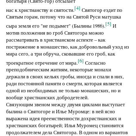
богатыря (Свято-гор) отсылает
[4]
нас к христианству и святости.
Святогор ездит по
Святым горам, потому что на Святой Руси матушка
[5]
сыра земля его "не подымет" (Былины 1986).
И
мотив положения во гроб Святогора можно
рассматривать в христианском аспекте – как
пострижение в монашество, как добровольный уход из
мира сего, а три обруча, сковавшие его гроб, как
[6]
троекратное отречение от мира.
Согласно
преподобническим житиям, некоторые монахи
держали в своих кельях гробы, иногда и спали в них,
ради постоянной памяти о смерти, которая является
одной из необходимых не только монашеских, но и
вообще христианских добродетелей.
Связующим звеном между двумя циклами выступает
былина о Святогоре и Илье Муромце: в ней ясно
выражена идея преемственности дохристианских и
христианских богатырей; Илья Муромец становится
продолжателем дела Святогора. В одном из вариантов