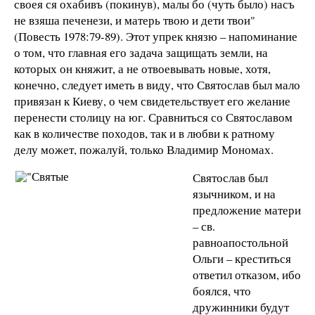
своея ся охабивъ (покинув), малы бо (чуть было) насъ
не взяша печенези, и матерь твою и дети твои"
(Повесть 1978:79-89). Этот упрек князю – напоминание
о том, что главная его задача защищать земли, на
которых он княжит, а не отвоевывать новые, хотя,
конечно, следует иметь в виду, что Святослав был мало
привязан к Киеву, о чем свидетельствует его желание
перенести столицу на юг. Сравниться со Святославом
как в количестве походов, так и в любви к ратному
делу может, пожалуй, только Владимир Мономах.
Святослав был
язычником, и на
предложение матери
– св.
равноапостольной
Ольги – креститься
ответил отказом, ибо
боялся, что
дружинники будут