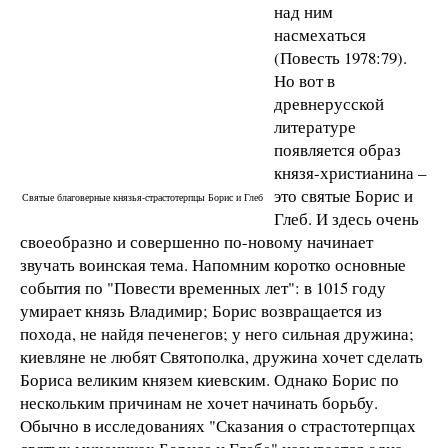
над ним
насмехаться
(Повесть 1978:79).
Но вот в
древнерусской
литературе
появляется образ
князя-христианина –
это святые Борис и
Святые благоверные князья-страстотерпцы Борис и Глеб
Глеб. И здесь очень
своеобразно и совершенно по-новому начинает
звучать воинская тема. Напомним коротко основные
события по "Повести временных лет": в 1015 году
умирает князь Владимир; Борис возвращается из
похода, не найдя печенегов; у него сильная дружина;
киевляне не любят Святополка, дружина хочет сделать
Бориса великим князем киевским. Однако Борис по
нескольким причинам не хочет начинать борьбу.
Обычно в исследованиях "Сказания о страстотерпцах