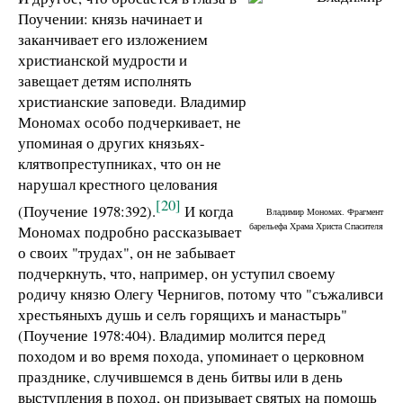
Поучении: князь начинает и
заканчивает его изложением
христианской мудрости и
завещает детям исполнять
христианские заповеди. Владимир
Мономах особо подчеркивает, не
упоминая о других князьях-
клятвопреступниках, что он не
нарушал крестного целования
[20]
(Поучение 1978:392).
И когда
Владимир Мономах. Фрагмент
барельефа Храма Христа Спасителя
Мономах подробно рассказывает
о своих "трудах", он не забывает
подчеркнуть, что, например, он уступил своему
родичу князю Олегу Чернигов, потому что "съжаливси
хрестьяныхъ душь и селъ горящихъ и манастырь"
(Поучение 1978:404). Владимир молится перед
походом и во время похода, упоминает о церковном
празднике, случившемся в день битвы или в день
выступления в поход, он призывает святых на помощь