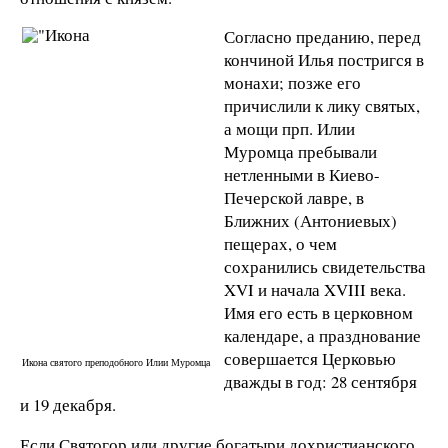
Согласно преданию, перед
кончиной Илья постригся в
монахи; позже его
причислили к лику святых,
а мощи прп. Илии
Муромца пребывали
нетленными в Киево-
Печерской лавре, в
Ближних (Антониевых)
пещерах, о чем
сохранились свидетельства
XVI и начала XVIII века.
Имя его есть в церковном
календаре, а празднование
совершается Церковью
Икона святого преподобного Илии Муромца
дважды в год: 28 сентября
и 19 декабря.
Если Святогор или другие богатыри дохристианского