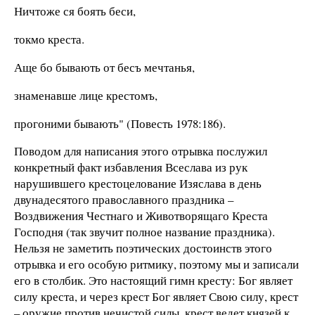
Ничтоже ся боять беси,
токмо креста.
Аще бо бывають от бесъ мечтанья,
знаменавше лице крестомъ,
прогоними бывають" (Повесть 1978:186).
Поводом для написания этого отрывка послужил
конкретный факт избавления Всеслава из рук
нарушившего крестоцелование Изяслава в день
двунадесятого православного праздника –
Воздвижения Честнаго и Животворящаго Креста
Господня (так звучит полное название праздника).
Нельзя не заметить поэтических достоинств этого
отрывка и его особую ритмику, поэтому мы и записали
его в столбик. Это настоящий гимн кресту: Бог являет
силу креста, и через крест Бог являет Свою силу, крест
– оружие против нечистой силы, крест ведет князей к