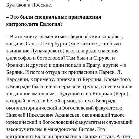
Булгаков и Лосские.
– Это были специальные приглашения
митрополита Евлогия?
– Вы помните знаменитый «философский корабль»,
когда из Санкт-Петербурга (мне кажется, это было
зачинание Луначарского) выслали ради спасения
философов и богословов? Там были и Струве, и
Франки, и другие; и одни попали в Прагу, другие – в
Берлин. И потом оттуда их пригласили в Париж. Л.
Карсавин, к примеру, приехал из Берлина. Кроме того,
в Белграде была очень серьезная группа, в нее входили
тогдашние «молодые»: будущий отец Киприан (Керн),
который воевал в Белой армии, затем в Белграде
окончил юридический и богословский факультеты;
Николай Николаевич Афанасьев, окончивший также
юридический и богословский факультеты и служивший
законоучителем в македонском Битоле. Его
митрополит Евлогий пригласил в Париж оттуда. А отец