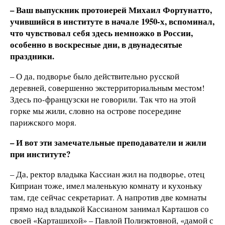
– Ваш выпускник протоиерей Михаил Фортунатто,
учившийся в институте в начале 1950-х, вспоминал,
что чувствовал себя здесь немножко в России,
особенно в воскресные дни, в двунадесятые
праздники.
– О да, подворье было действительно русской
деревней, совершенно экстерриториальным местом!
Здесь по-французски не говорили. Так что на этой
горке мы жили, словно на острове посередине
парижского моря.
– И вот эти замечательные преподаватели и жили
при институте?
– Да, ректор владыка Кассиан жил на подворье, отец
Киприан тоже, имел маленькую комнату и кухоньку
там, где сейчас секретариат. А напротив две комнаты
прямо над владыкой Кассианом занимал Карташов со
своей «Карташихой» – Павлой Полиэктовной, «дамой с