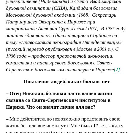
университете (Нидерланды) и Свято-Владимирской
духовной семинарии (США). Кандидат богословия
Московской духовной академии (1968). Секретарь
Патриаршего Экзархата в Париже при
митрополите Антонии Сурожском (1971). В 1985 году
защитил докторскую диссертацию в Сорбонне на
тему «Православная иконография Пятидесятницы»
(русский перевод опубликован в Москве в 2001 г.). С
1986 года – профессор православной иконологии,
гомилетики и пастырского богословия в Свято-
Сергиевском богословском институте в Париже
[1]
.
Поколение людей, каких больше нет
– Отец Николай, большая часть вашей жизни
связана со Свято-Сергиевским институтом в
Париже. Что он значит лично для вас?
– Мне действительно невозможно представить свою
жизнь без или вне института. Мне было 17 лет, когда я
поступил туда, и это было даже как-то неожиданно, что