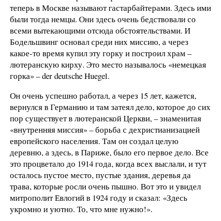
теперь в Москве называют гастарбайтерами. Здесь ими
были тогда немцы. Они здесь очень бедствовали со
всеми вытекающими отсюда обстоятельствами. И
Бодельшвинг основал среди них миссию, а через
какое-то время купил эту горку и построил храм –
лютеранскую кирху. Это место называлось «немецкая
горка» – der deutsche Huegel.
Он очень успешно работал, а через 15 лет, кажется,
вернулся в Германию и там затеял дело, которое до сих
пор существует в лютеранской Церкви, – знаменитая
«внутренняя миссия» – борьба с дехристианизацией
европейского населения. Там он создал целую
деревню, а здесь, в Париже, было его первое дело. Все
это процветало до 1914 года, когда всех выслали, и тут
осталось пустое место, пустые здания, деревья да
трава, которые росли очень пышно. Вот это и увидел
митрополит Евлогий в 1924 году и сказал: «Здесь
укромно и уютно. То, что мне нужно!».