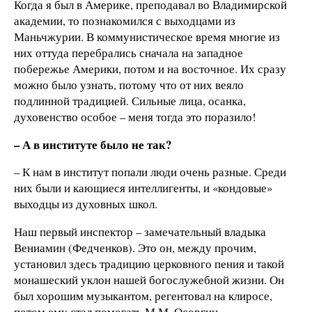
Когда я был в Америке, преподавал во Владимирской
академии, то познакомился с выходцами из
Маньчжурии. В коммунистическое время многие из
них оттуда перебрались сначала на западное
побережье Америки, потом и на восточное. Их сразу
можно было узнать, потому что от них веяло
подлинной традицией. Сильные лица, осанка,
духовенство особое – меня тогда это поразило!
– А в институте было не так?
– К нам в институт попали люди очень разные. Среди
них были и кающиеся интеллигенты, и «кондовые»
выходцы из духовных школ.
Наш первый инспектор – замечательный владыка
Вениамин (Федченков). Это он, между прочим,
установил здесь традицию церковного пения и такой
монашеский уклон нашей богослужебной жизни. Он
был хорошим музыкантом, регентовал на клиросе,
потом ему стал помогать М.М. Осоргин.