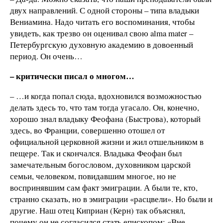
двух направлений. С одной стороны – типа владыки
Вениамина. Надо читать его воспоминания, чтобы
увидеть, как трезво он оценивал свою alma mater –
Петербургскую духовную академию в довоенный
период. Он очень…
– критически писал о многом…
– …и когда попал сюда, вдохновился возможностью
делать здесь то, что там тогда угасало. Он, конечно,
хорошо знал владыку Феофана (Быстрова), который
здесь, во Франции, совершенно отошел от
официальной церковной жизни и жил отшельником в
пещере. Так и скончался. Владыка Феофан был
замечательным богословом, духовником царской
семьи, человеком, повидавшим многое, но не
воспринявшим сам факт эмиграции. А были те, кто,
странно сказать, но в эмиграции «расцвели». Но были и
другие. Наш отец Киприан (Керн) так объяснял,
почему он не согласился стать епископом: «Вне