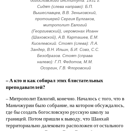
богословского института. 1931 г. 
Сидят (слева направо): Б.П. 
Вышеславцев, В.В. Зеньковский, 
протоиерей Сергия Булгаков, 
митрополит Евлогий 
(Георгиевский), иеромонах Иоанн 
(Шаховской), А.В. Карташев, Е.М. 
Киселевский. Стоят (слева): Л.А. 
Зандер, В.Н. Ильин, Б.И. Совэ, С.С. 
Безобразов. Стоят (справа 
налево): Г.П. Федотов, М.М. 
Осоргин, Г.В. Флоровский
– А кто и как собирал этих блистательных
преподавателей?
– Митрополит Евлогий, конечно. Началось с того, что в
Маньчжурии было собрание, на котором обсуждалось,
где бы создать богословскую русскую школу за
границей. Потом пришли к выводу, что Шанхай
территориально далековато расположен от остального