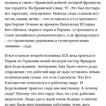
названа в связи с Крымской войной, которой французы
так гордятся. На Крымской улице, 93. Это был пустырь:
все заросшее, запущенное. Некогда сюда ссыпали все:
песок, камни, ветви, – что оставалось от устроенного
при бароне Османе во времена Наполеона III парка
Бют-Шомон, первого парка в Париже, устроенного в
стиле английского романтического, а не французского
– со стрижеными деревьями и геометрическими
линиями – сада.
И вот в начале второй половины XIX века приехал в
Париж из Германии некий молодой пастор Фридрих
фон Бодельшвинг, лютеранин. Ему было своего рода
откровение, что рабочий мир не надо оставлять левым
политическим силам, что есть Спаситель. Что Его
благовестие относится и к рабочему миру. И
Бодельшвинг приехал сюда как миссионер. А почему
сюда? Потому что этот округ был, по сути, рабочим
кварталом. Люди здесь жили очень бедные, и многие
из них были иностранными рабочими, теми, кого