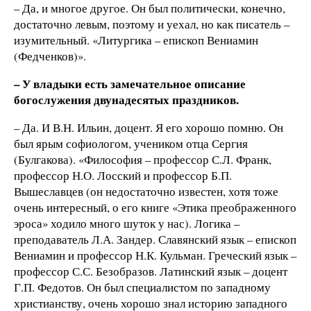
– Да, и многое другое. Он был политически, конечно,
достаточно левым, поэтому и уехал, но как писатель –
изумительный. «Литургика – епископ Вениамин
(Федченков)».
– У владыки есть замечательное описание
богослужения двунадесятых праздников.
– Да. И В.Н. Ильин, доцент. Я его хорошо помню. Он
был ярым софиологом, учеником отца Сергия
(Булгакова). «Философия – профессор С.Л. Франк,
профессор Н.О. Лосский и профессор Б.П.
Вышеславцев (он недостаточно известен, хотя тоже
очень интересный, о его книге «Этика преображенного
эроса» ходило много шуток у нас). Логика –
преподаватель Л.А. Зандер. Славянский язык – епископ
Вениамин и профессор Н.К. Кульман. Греческий язык –
профессор С.С. Безобразов. Латинский язык – доцент
Г.П. Федотов. Он был специалистом по западному
христианству, очень хорошо знал историю западного