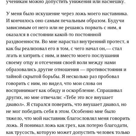
ученикам можно допустить унижения или насмешку.
У меня было искушение через ложь моего наставника.
И кончилось оно самым печальным образом. Будучи
зависимым от него или не решаясь порвать с ним, я
оказался в состоянии какой-то постоянной
раздвоенности. Во мне нарастал внутренний протест, я
как бы реализовал его в том, с чего начал он,— стал
лгать и хитрить с ним, и вместо моего послушания
своему отцу и отсечения своей воли между нами
образовались другие отношения — противостояния и
тайной скрытой борьбы. Я несколько раз пробовал
говорить с ним, но видел, что мои слова он
воспринимает как обиду и оскорбление. Спрашивал
других, но мне отвечали: «Тебе это все внушает
диавол». Я старался поверить, что внушает диавол, но
не мог победить себя в этом. Особенно мне было
тяжело, что мой наставник благословлял меня говорить
ложь. Я понимал ложь как грех, как потерю благодати,
как трусость, которую может допустить человек только