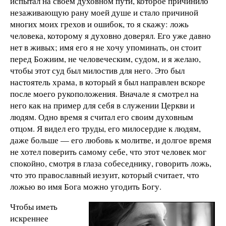
испытал на своем духовном пути, которое причинило
незаживающую рану моей душе и стало причиной
многих моих грехов и ошибок, то я скажу: ложь
человека, которому я духовно доверял. Его уже давно
нет в живых; имя его я не хочу упоминать, он стоит
перед Божиим, не человеческим, судом, и я желаю,
чтобы этот суд был милостив для него. Это был
настоятель храма, в который я был направлен вскоре
после моего рукоположения. Вначале я смотрел на
него как на пример для себя в служении Церкви и
людям. Одно время я считал его своим духовным
отцом. Я видел его труды, его милосердие к людям,
даже больше — его любовь к молитве, и долгое время
не хотел поверить самому себе, что этот человек мог
спокойно, смотря в глаза собеседнику, говорить ложь,
что это православный иезуит, который считает, что
ложью во имя Бога можно угодить Богу.
Чтобы иметь
искреннее