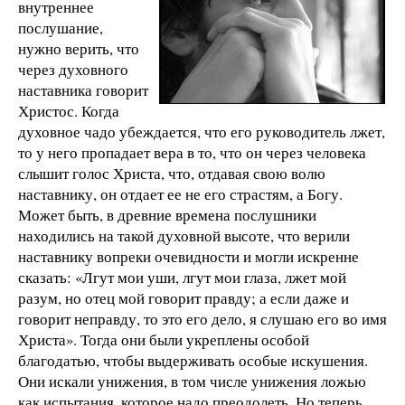
внутреннее
послушание,
нужно верить, что
через духовного
наставника говорит
Христос. Когда
духовное чадо убеждается, что его руководитель лжет,
то у него пропадает вера в то, что он через человека
слышит голос Христа, что, отдавая свою волю
наставнику, он отдает ее не его страстям, а Богу.
Может быть, в древние времена послушники
находились на такой духовной высоте, что верили
наставнику вопреки очевидности и могли искренне
сказать: «Лгут мои уши, лгут мои глаза, лжет мой
разум, но отец мой говорит правду; а если даже и
говорит неправду, то это его дело, я слушаю его во имя
Христа». Тогда они были укреплены особой
благодатью, чтобы выдерживать особые искушения.
Они искали унижения, в том числе унижения ложью
как испытания, которое надо преодолеть. Но теперь