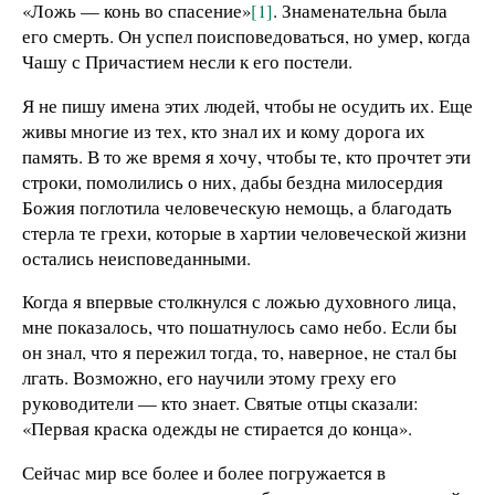
«Ложь — конь во спасение»
[1]
. Знаменательна была
его смерть. Он успел поисповедоваться, но умер, когда
Чашу с Причастием несли к его постели.
Я не пишу имена этих людей, чтобы не осудить их. Еще
живы многие из тех, кто знал их и кому дорога их
память. В то же время я хочу, чтобы те, кто прочтет эти
строки, помолились о них, дабы бездна милосердия
Божия поглотила человеческую немощь, а благодать
стерла те грехи, которые в хартии человеческой жизни
остались неисповеданными.
Когда я впервые столкнулся с ложью духовного лица,
мне показалось, что пошатнулось само небо. Если бы
он знал, что я пережил тогда, то, наверное, не стал бы
лгать. Возможно, его научили этому греху его
руководители — кто знает. Святые отцы сказали:
«Первая краска одежды не стирается до конца».
Сейчас мир все более и более погружается в