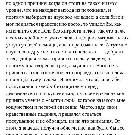
по одной причине: когда он стоит на таком низком
уровне, что не находит выхода из положения, и
поэтому выбирает из двух зол меньшее; а если бы он
мог подняться нравственно вверх, то увидел бы, как
исполнить свое дело без хитрости и лжи, так что даже
в самых крайних случаях ложь надо рассматривать как
уступку своей немощи, а не оправдывать ее. А тут мне
внушалось другое: что есть два вида лжи — добрая и
злая; «добрая ложь» приносит пользу людям, и
поэтому она скорее не грех, а мудрость. Вообще, я
пришел в такое состояние, что оправдывал свою ложь
и порицал чужую ложь. Я понимал, что остаюсь без
послушания и как бы беззащитным перед
демоническими искушениями, и в то же время не мог
принять учение о «святой лжи», которое казалось мне
кощунством и потерей спасения. Часто, видя свои
нравственные падения, я решался отдаться
послушанию и не обращать ни на что внимания. От
этого я вначале получал облегчение, как будто бы все
становилось на свои места, но проходило время, и