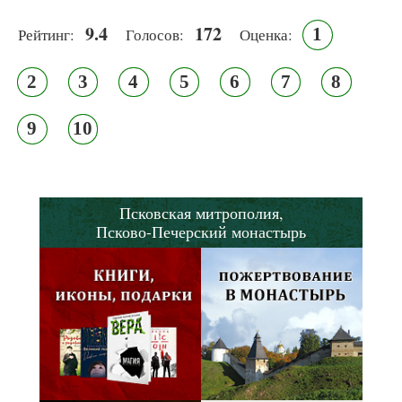
9.4
172
1
Рейтинг:
Голосов:
Оценка:
2
3
4
5
6
7
8
9
10
Псковская митрополия,
Псково-Печерский монастырь