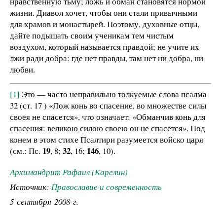
нравственную тьму; ложь и обман становятся нормой
жизни. Диавол хочет, чтобы они стали привычными
для храмов и монастырей. Поэтому, духовные отцы,
дайте подышать своим ученикам тем чистым
воздухом, который называется правдой; не учите их
лжи ради добра: где нет правды, там нет ни добра, ни
любви.
[1]
Это — часто неправильно толкуемые слова псалма
32 (ст. 17 ) «Лож конь во спасение, во множестве силы
своея не спасется», что означает: «Обманчив конь для
спасения: великою силою своею он не спасется». Под
конем в этом стихе Псалтири разумеется войско царя
19
32
146
(см.: Пс.
, 8;
, 16;
, 10).
Архимандрит Рафаил (Карелин)
Источник:
Православие и современность
5 сентября 2008 г.