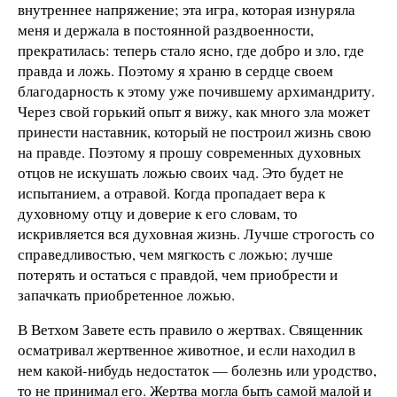
внутреннее напряжение; эта игра, которая изнуряла
меня и держала в постоянной раздвоенности,
прекратилась: теперь стало ясно, где добро и зло, где
правда и ложь. Поэтому я храню в сердце своем
благодарность к этому уже почившему архимандриту.
Через свой горький опыт я вижу, как много зла может
принести наставник, который не построил жизнь свою
на правде. Поэтому я прошу современных духовных
отцов не искушать ложью своих чад. Это будет не
испытанием, а отравой. Когда пропадает вера к
духовному отцу и доверие к его словам, то
искривляется вся духовная жизнь. Лучше строгость со
справедливостью, чем мягкость с ложью; лучше
потерять и остаться с правдой, чем приобрести и
запачкать приобретенное ложью.
В Ветхом Завете есть правило о жертвах. Священник
осматривал жертвенное животное, и если находил в
нем какой-нибудь недостаток — болезнь или уродство,
то не принимал его. Жертва могла быть самой малой и