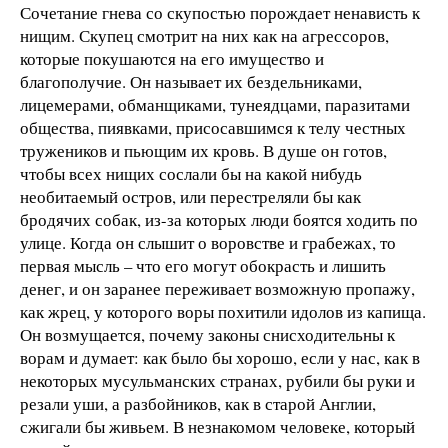
Сочетание гнева со скупостью порождает ненависть к
нищим. Скупец смотрит на них как на агрессоров,
которые покушаются на его имущество и
благополучие. Он называет их бездельниками,
лицемерами, обманщиками, тунеядцами, паразитами
общества, пиявками, присосавшимся к телу честных
тружеников и пьющим их кровь. В душе он готов,
чтобы всех нищих сослали бы на какой нибудь
необитаемый остров, или перестреляли бы как
бродячих собак, из-за которых люди боятся ходить по
улице. Когда он слышит о воровстве и грабежах, то
первая мысль – что его могут обокрасть и лишить
денег, и он заранее переживает возможную пропажу,
как жрец, у которого воры похитили идолов из капища.
Он возмущается, почему законы снисходительны к
ворам и думает: как было бы хорошо, если у нас, как в
некоторых мусульманских странах, рубили бы руки и
резали уши, а разбойников, как в старой Англии,
сжигали бы живьем. В незнакомом человеке, который