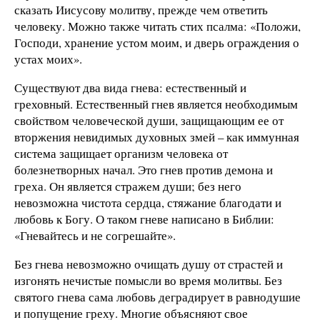
сказать Иисусову молитву, прежде чем ответить
человеку. Можно также читать стих псалма: «Положи,
Господи, хранение устом моим, и дверь ограждения о
устах моих».
Существуют два вида гнева: естественный и
греховный. Естественный гнев является необходимым
свойством человеческой души, защищающим ее от
вторжения невидимых духовных змей – как иммунная
система защищает организм человека от
болезнетворных начал. Это гнев против демона и
греха. Он является стражем души; без него
невозможна чистота сердца, стяжание благодати и
любовь к Богу. О таком гневе написано в Библии:
«Гневайтесь и не согрешайте».
Без гнева невозможно очищать душу от страстей и
изгонять нечистые помысли во время молитвы. Без
святого гнева сама любовь деградирует в равнодушие
и попущение греху. Многие объясняют свое