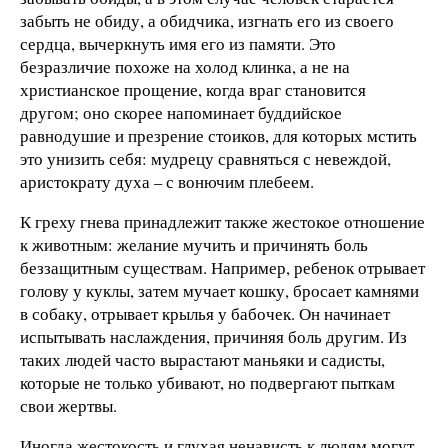
забыть не обиду, а обидчика, изгнать его из своего
сердца, вычеркнуть имя его из памяти. Это
безразличие похоже на холод клинка, а не на
христианское прощение, когда враг становится
другом; оно скорее напоминает буддийское
равнодушие и презрение стоиков, для которых мстить
это унизить себя: мудрецу сравняться с невеждой,
аристократу духа – с вонючим плебеем.
К греху гнева принадлежит также жестокое отношение
к животным: желание мучить и причинять боль
беззащитным существам. Например, ребенок отрывает
голову у куклы, затем мучает кошку, бросает камнями
в собаку, отрывает крылья у бабочек. Он начинает
испытывать наслаждения, причиняя боль другим. Из
таких людей часто вырастают маньяки и садисты,
которые не только убивают, но подвергают пыткам
свои жертвы.
Иногда жестокость и глухая ненависть к людям могут