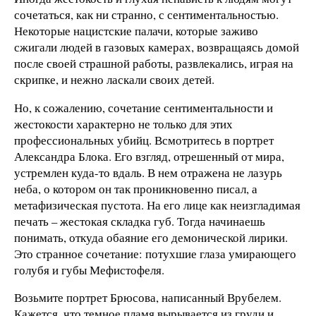
сочетаться, как ни странно, с сентиментальностью.
Некоторые нацистские палачи, которые заживо
сжигали людей в газовых камерах, возвращаясь домой
после своей страшной работы, развлекались, играя на
скрипке, и нежно ласкали своих детей.
Но, к сожалению, сочетание сентиментальности и
жестокости характерно не только для этих
профессиональных убийц. Всмотритесь в портрет
Александра Блока. Его взгляд, отрешенный от мира,
устремлен куда-то вдаль. В нем отражена не лазурь
неба, о котором он так проникновенно писал, а
метафизическая пустота. На его лице как неизгладимая
печать – жестокая складка губ. Тогда начинаешь
понимать, откуда обаяние его демонической лирики.
Это странное сочетание: потухшие глаза умирающего
голубя и губы Мефистофеля.
Возьмите портрет Брюсова, написанный Врубелем.
Кажется, что темное пламя вырывается из груди и