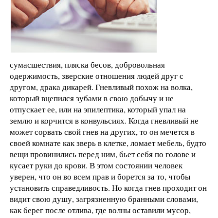
сумасшествия, пляска бесов, добровольная
одержимость, зверские отношения людей друг с
другом, драка дикарей. Гневливый похож на волка,
который вцепился зубами в свою добычу и не
отпускает ее, или на эпилептика, который упал на
землю и корчится в конвульсиях. Когда гневливый не
может сорвать свой гнев на других, то он мечется в
своей комнате как зверь в клетке, ломает мебель, будто
вещи провинились перед ним, бьет себя по голове и
кусает руки до крови. В этом состоянии человек
уверен, что он во всем прав и борется за то, чтобы
установить справедливость. Но когда гнев проходит он
видит свою душу, загрязненную бранными словами,
как берег после отлива, где волны оставили мусор,