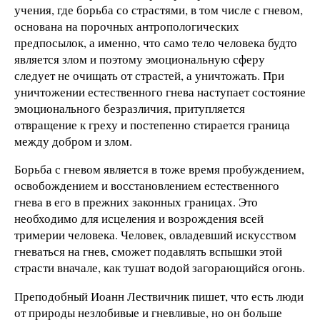
учения, где борьба со страстями, в том числе с гневом,
основана на порочных антропологических
предпосылок, а именно, что само тело человека будто
является злом и поэтому эмоциональную сферу
следует не очищать от страстей, а уничтожать. При
уничтожении естественного гнева наступает состояние
эмоционального безразличия, притупляется
отвращение к греху и постепенно стирается граница
между добром и злом.
Борьба с гневом является в тоже время пробуждением,
освобождением и восстановлением естественного
гнева в его в прежних законных границах. Это
необходимо для исцеления и возрождения всей
тримерии человека. Человек, овладевший искусством
гневаться на гнев, сможет подавлять вспышки этой
страсти вначале, как тушат водой загорающийся огонь.
Преподобный Иоанн Лествичник пишет, что есть люди
от природы незлобивые и гневливые, но он больше