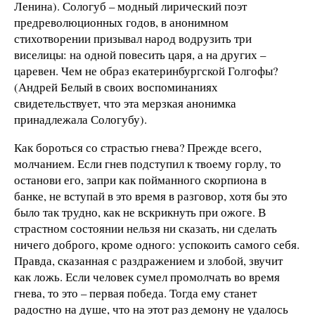
Ленина). Сологуб – модный лирический поэт
предреволюционных годов, в анонимном
стихотворении призывал народ водрузить три
виселицы: на одной повесить царя, а на других –
царевен. Чем не образ екатеринбургской Голгофы?
(Андрей Белый в своих воспоминаниях
свидетельствует, что эта мерзкая анонимка
принадлежала Сологубу).
Как бороться со страстью гнева? Прежде всего,
молчанием. Если гнев подступил к твоему горлу, то
останови его, запри как пойманного скорпиона в
банке, не вступай в это время в разговор, хотя бы это
было так трудно, как не вскрикнуть при ожоге. В
страстном состоянии нельзя ни сказать, ни сделать
ничего доброго, кроме одного: успокоить самого себя.
Правда, сказанная с раздражением и злобой, звучит
как ложь. Если человек сумел промолчать во время
гнева, то это – первая победа. Тогда ему станет
радостно на душе, что на этот раз демону не удалось