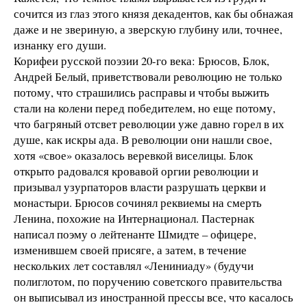
сочится из глаз этого князя декадентов, как бы обнажая
даже и не звериную, а зверскую глубину или, точнее,
изнанку его души.
Корифеи русской поэзии 20-го века: Брюсов, Блок,
Андрей Белый, приветствовали революцию не только
потому, что страшились расправы и чтобы выжить
стали на колени перед победителем, но еще потому,
что багряный отсвет революции уже давно горел в их
душе, как искры ада. В революции они нашли свое,
хотя «свое» оказалось веревкой виселицы. Блок
открыто радовался кровавой оргии революции и
призывал узурпаторов власти разрушать церкви и
монастыри. Брюсов сочинял реквиемы на смерть
Ленина, похожие на Интернационал. Пастернак
написал поэму о лейтенанте Шмидте – офицере,
изменившем своей присяге, а затем, в течение
нескольких лет составлял «Лениниаду» (будучи
полиглотом, по поручению советского правительства
он выписывал из иностранной прессы все, что касалось