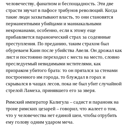
человечеству, фанатизм и беспощадность. Эти две
страсти звучат в пафосе трибунов революций. Когда
такие люди захватывают власть, то они становятся
перманентными убийцами и маниакальными
некроманами, особенно, если к этому еще
прибавляется параноический страх за содеянные
преступления. По преданию, таким страхом был
обуреваем Каин после убийства Авеля. Он дрожал как
лист и постоянно переходил с места на место, словно
преследуемый невидимыми мстителями, как
призраком убитого брата: то он прятался за стенами
построенного им города, то блуждал в горах и
скрывался в чащах лесов, пока не был убит случайной
стрелой Ламеха, принявшего его за зверя.
Римский император Калигула – садист и параноик на
троне римских цезарей – говорил, что жалеет о том,
что у человечества нет единой шеи, чтобы отрубить
ему голову одним ударом меча.