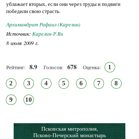
ублажает вторых, если они через труды и подвиги
победили свою страсть.
Архимандрит Рафаил (Карелин)
Источник:
Карелин-Р.Ru
8 июля 2009 г.
8.9
678
1
Рейтинг:
Голосов:
Оценка:
2
3
4
5
6
7
8
9
10
Псковская митрополия,
Псково-Печерский монастырь