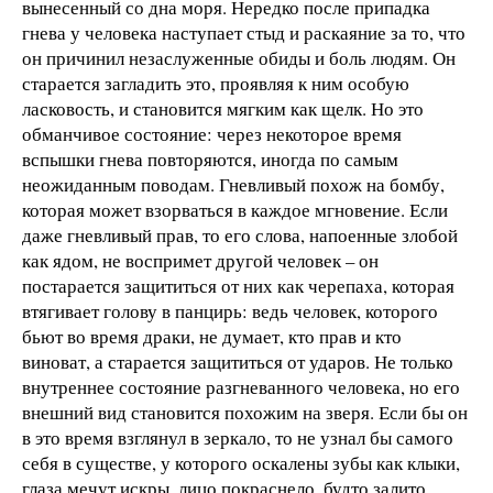
вынесенный со дна моря. Нередко после припадка
гнева у человека наступает стыд и раскаяние за то, что
он причинил незаслуженные обиды и боль людям. Он
старается загладить это, проявляя к ним особую
ласковость, и становится мягким как щелк. Но это
обманчивое состояние: через некоторое время
вспышки гнева повторяются, иногда по самым
неожиданным поводам. Гневливый похож на бомбу,
которая может взорваться в каждое мгновение. Если
даже гневливый прав, то его слова, напоенные злобой
как ядом, не воспримет другой человек – он
постарается защититься от них как черепаха, которая
втягивает голову в панцирь: ведь человек, которого
бьют во время драки, не думает, кто прав и кто
виноват, а старается защититься от ударов. Не только
внутреннее состояние разгневанного человека, но его
внешний вид становится похожим на зверя. Если бы он
в это время взглянул в зеркало, то не узнал бы самого
себя в существе, у которого оскалены зубы как клыки,
глаза мечут искры, лицо покраснело, будто залито