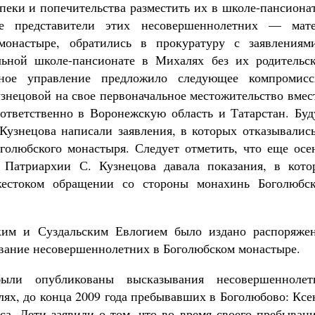
пеки и попечительства разместить их в школе-пансиона
е представители этих несовершеннолетних — мате
онастыре, обратились в прокуратуру с заявлениям
льной школе-пансионате в Михалях без их родительск
ьное управление предложило следующее компромисс
знецовой на свое первоначальное местожительство вмес
оответственно в Воронежскую область и Татарстан. Буд
Кузнецова написали заявления, в которых отказывались
голюбского монастыря. Следует отметить, что еще осе
 Патриархии С. Кузнецова давала показания, в кото
жестоком обращении со стороны монахинь Боголюбск
ским и Суздальским Евлогием было издано распоряжен
вание несовершеннолетних в Боголюбском монастыре.
были опубликованы высказывания несовершеннолет
ях, до конца 2009 года пребывавших в Боголюбово: Ксе
а. Дети заявили о том, что во время своего пребывани