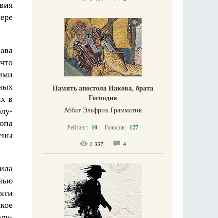
вия
ере
ава
что
ими
ных
Память апостола Иакова, брата
х в
Господня
лу-
Аббат Эльфрик Грамматик
опа
Рейтинг:
10
Голосов:
127
ены
1 337
4
ила
нью
яти
кое
олу-