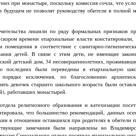
их при монастыре, поскольку комиссия сочла, что усло
в будущем не позволят руководству обители в полной м
ечительства лишили по ряду формальных признаков пр
скором времени епархиальные власти констатировали, 
и помещения в соответствие с санитарно-гигиеническ
ания детей. В связи с этим дети, не имеющие закон
ский детский дом, 34 несовершеннолетних, проживавши
ию последних были переведены в епархиальную шко
порядке исключения, по благословению архиеписк
пять девочек старшего школьного возраста были оставл
ей), работавших монастырей.
 отдела религиозного образования и катехизации посет
атировала, что большинство рекомендаций, данных осе
хии в отношении оставшихся при родителях в обители п
тствующие замечания были направлены во Владимирс
омиссия Синодального отдела посетила епархиальную шк