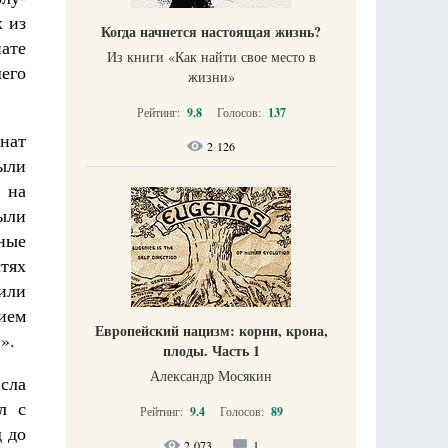
х из
Когда начнется настоящая жизнь?
ате
Из книги «Как найти свое место в
его
жизни​»
Рейтинг:
9.8
Голосов:
137
онат
2 126
ыли
 на
ыли
ные
стях
или
ием
Европейский нацизм: корни, крона,
».
плоды. Часть 1
Александр Мосякин
исла
л с
Рейтинг:
9.4
Голосов:
89
 до
2 073
1