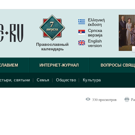
Ελληνική
έκδοση
Српска
верзиjа
English
Православный
version
календарь
не видел.
СЛАВИЕМ
ИНТЕРНЕТ-ЖУРНАЛ
ВОПРОСЫ СВЯЩ
стыри, святыни
|
Семья
|
Общество
|
Культура
330 просмотров
Ра