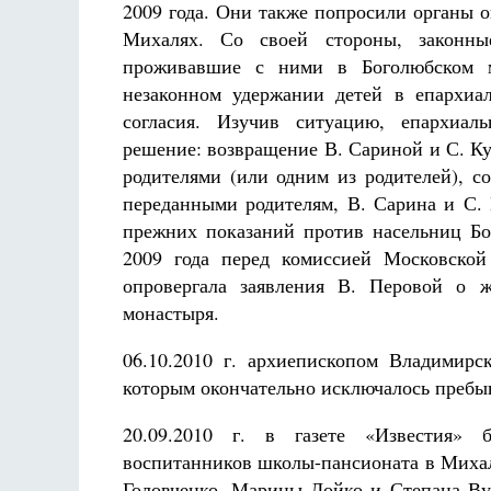
2009 года. Они также попросили органы о
Михалях. Со своей стороны, законны
проживавшие с ними в Боголюбском м
незаконном удержании детей в епархиа
согласия. Изучив ситуацию, епархиал
решение: возвращение В. Сариной и С. Ку
родителями (или одним из родителей), с
переданными родителям, В. Сарина и С. 
прежних показаний против насельниц Бо
2009 года перед комиссией Московской
опровергала заявления В. Перовой о 
монастыря.
06.10.2010 г. архиепископом Владимир
которым окончательно исключалось пребы
20.09.2010 г. в газете «Известия» 
воспитанников школы-пансионата в Михал
Головченко, Марины Лойко и Степана Вус