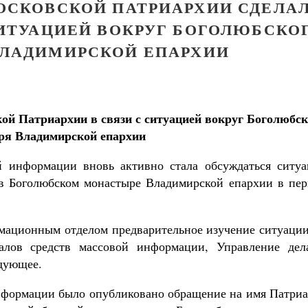
ОСКОВСКОЙ ПАТРИАРХИИ СДЕЛА
СИТУАЦИЕЙ ВОКРУГ БОГОЛЮБСКО
ЛАДИМИРСКОЙ ЕПАРХИИ
кой Патриархии
в связи с ситуацией вокруг Боголюбск
ря Владимирской епархии
й информации вновь активно стала обсуждаться ситуа
в Боголюбском монастыре Владимирской епархии в пер
мационным отделом предварительное изучение ситуации
алов средств массовой информации, Управление дел
дующее.
информации было опубликовано обращение на имя Патриа
Великомученик Георгий Победоносец. Н
святого