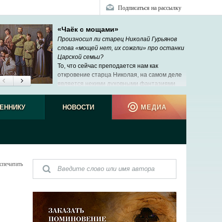
Подписаться на рассылку
«Чаёк с мощами»
Произносил ли старец Николай Гурьянов
слова «мощей нет, их сожгли» про останки
Царской семьи?
То, что сейчас преподается нам как
откровение старца Николая, на самом деле
является некими духовными фантазиями
рабы Божией Нины, которую никто никогда
ЕННИКУ
НОВОСТИ
МЕДИА
спечатать