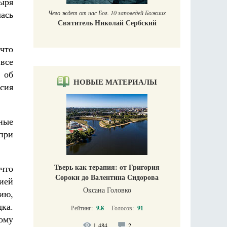
ыря
ась
Чего ждет от нас Бог. 10 заповедей Божиих
Святитель Николай Сербский
что
все
 об
НОВЫЕ МАТЕРИАЛЫ
сия
ные
при
Тверь как терапия: от Григория
что
Сороки до Валентина Сидорова
ией
Оксана Головко
ию,
дка.
Рейтинг:
9.8
Голосов:
91
ому
1 484
2