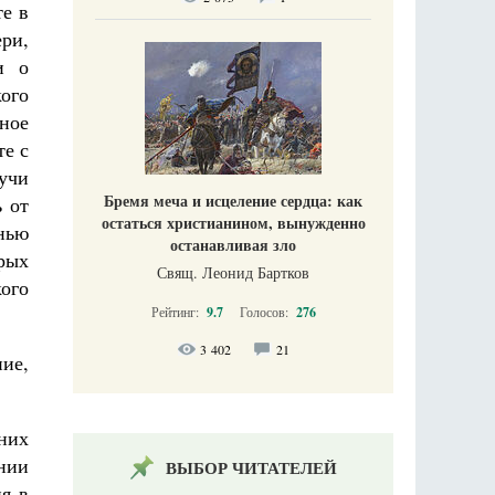
те в
ри,
и о
ого
ное
те с
учи
Бремя меча и исцеление сердца: как
 от
остаться христианином, вынужденно
нью
останавливая зло
рых
Свящ. Леонид Бартков
ого
Рейтинг:
9.7
Голосов:
276
3 402
21
ие,
них
нии
ВЫБОР ЧИТАТЕЛЕЙ
я в