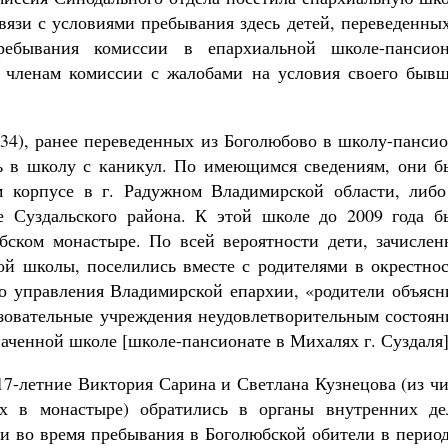
вязи с условиями пребывания здесь детей, переведенны
ребывания комиссии в епархиальной школе-пансион
к членам комиссии с жалобами на условия своего бывш
з 34), ранее переведенных из Боголюбово в школу-панси
сь в школу с каникул. По имеющимся сведениям, они б
м корпусе в г. Радужном Владимирской области, либо
е Суздальского района. К этой школе до 2009 года б
ском монастыре. По всей вероятности дети, зачислен
кой школы, поселились вместе с родителями в окрестно
о управления Владимирской епархии, «родители объясн
азовательные учреждения неудовлетворительным состоян
наченной школе [школе-пансионате в Михалях г. Суздаля]
17-летние Виктория Сарина и Светлана Кузнецова (из ч
ях в монастыре) обратились в органы внутренних де
и во время пребывания в Боголюбской обители в период