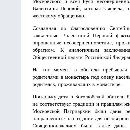
Московского и всея Руси несовершенно
Разлуки не будет
Валентины Перовой, которая заявляла, ч
Фредерика де Грааф
жестокому обращению.
Созданная по благословению Святейш
заявленные Валентиной Перовой факты
опрошенные несовершеннолетние, прожи
обратном. К аналогичным заключени
Общественной палаты Российской Федера
На тот момент в обители пребывали 
родителями в монастырь под опеку насел
родителях, проживающих в монастыре.
Поскольку дети в Боголюбской обители 
не соответствует традиции и правилам ж
Московской Патриархии были даны ре
направленные на создание для несоверше
Священноначалием были также даны у