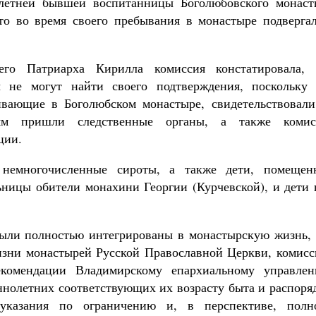
летней бывшей воспитанницы Боголюбовского монаст
Роман Котов
то во время своего пребывания в монастыре подвергал
Как найти своё место в жизни
Кирилл Мурышев
его Патриарха Кирилла комиссия констатировала, 
 не могут найти своего подтверждения, поскольку 
вающие в Боголюбском монастыре, свидетельствовали
ям пришли следственные органы, а также комис
ции.
немногочисленные сироты, а также дети, помещен
ьницы обители монахини Георгии (Курчевской), и дети 
были полностью интегрированы в монастырскую жизнь, 
изни монастырей Русской Православной Церкви, комисс
комендации Владимирскому епархиальному управлен
ннолетних соответствующих их возрасту быта и распоря
казания по ограничению и, в перспективе, полн