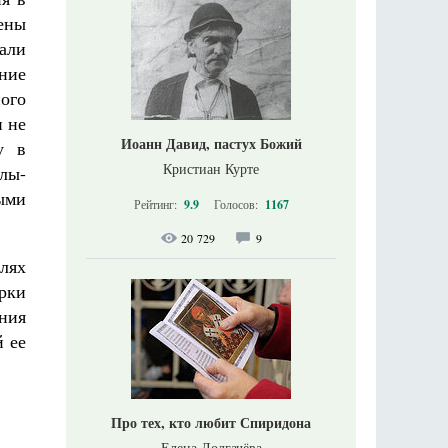
ены
гали
ние
ого
и не
Иоанн Давид, пастух Божий
у в
Кристиан Курте
лы-
ыми
Рейтинг:
9.9
Голосов:
1167
20 729
9
лях
рки
ния
 ее
Про тех, кто любит Спиридона
Елена Долгачёва