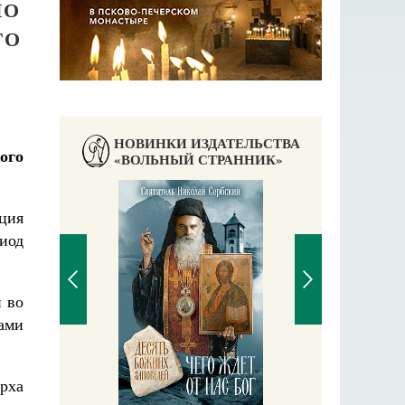
ЛО
ГО
НОВИНКИ ИЗДАТЕЛЬСТВА
ого
«ВОЛЬНЫЙ СТРАННИК»
ция
иод
 во
ами
П
Е
рха
аучись у