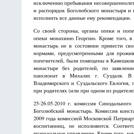
исключению пребывания несовершеннолетн
и распорядок Боголюбского монастыря и 
исполнить все данные ему рекомендации.
Со своей стороны, органы опеки и поп
опеки монахиню Георгию. Кроме того, в 
монастырь не в состоянии привести сво
нормами, предусмотренными для прожив
попечителей, были помещены в Камешков
монастыре без родителей, по заявлен
пансионат в Михалях г. Суздаля. В 
Владимирского и Суздальского Евлогия, 
при родителях (или при одном из родител
25-26.05.2010 г. комиссия Синодального
Боголюбский монастырь. Комиссия конст
2009 года комиссией Московской Патриар
воспитанниц, не исполняются. Соотве
епархиальное управление. Кроме того, к