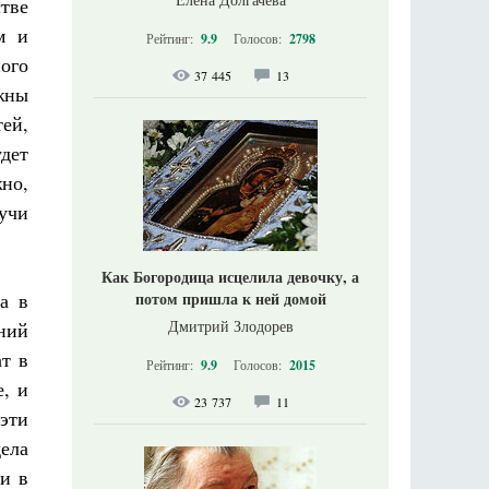
тве
м и
Рейтинг:
9.9
Голосов:
2798
ого
37 445
13
жны
ей,
удет
жно,
учи
Как Богородица исцелила девочку, а
а в
потом пришла к ней домой
Дмитрий Злодорев
ний
ат в
Рейтинг:
9.9
Голосов:
2015
е, и
23 737
11
эти
ела
ли в