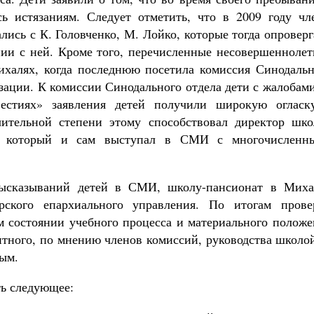
ь истязаниям. Следует отметить, что в 2009 году чл
ись с К. Головченко, М. Лойко, которые тогда опровер
ии с ней. Кроме того, перечисленные несовершеннолет
ихалях, когда последнюю посетила комиссия Синодальн
изации. К комиссии Синодального отдела дети с жалобам
естиях» заявления детей получили широкую огласк
чительной степени этому способствовал директор шко
, который и сам выступал в СМИ с многочисленн
высказываний детей в СМИ, школу-пансионат в Миха
рского епархиального управления. По итогам прове
м состоянии учебного процесса и материального положе
тного, по мнению членов комиссий, руководства школой
ым.
ть следующее: