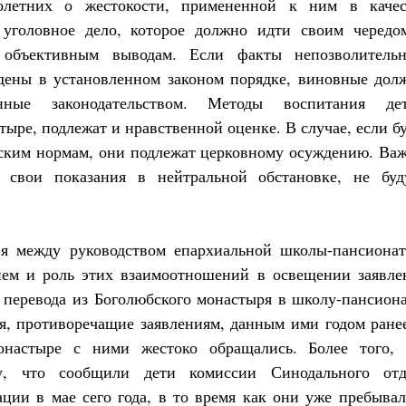
олетних о жестокости, примененной к ним в качес
 уголовное дело, которое должно идти своим чередо
 объективным выводам. Если факты непозволительн
дены в установленном законом порядке, виновные дол
енные законодательством. Методы воспитания дет
ыре, подлежат и нравственной оценке. В случае, если б
ьским нормам, они подлежат церковному осуждению. Ва
 свои показания в нейтральной обстановке, не буд
я между руководством епархиальной школы-пансионат
ем и роль этих взаимоотношений в освещении заявле
о перевода из Боголюбского монастыря в школу-пансион
я, противоречащие заявлениям, данным ими годом ране
онастыре с ними жестоко обращались. Более того, 
у, что сообщили дети комиссии Синодального отд
ации в мае сего года, в то время как они уже пребыва