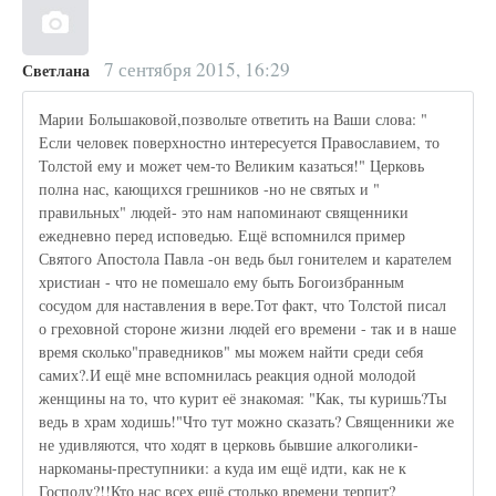
7 сентября 2015, 16:29
Светлана
Марии Большаковой,позвольте ответить на Ваши слова: "
Если человек поверхностно интересуется Православием, то
Толстой ему и может чем-то Великим казаться!" Церковь
полна нас, кающихся грешников -но не святых и "
правильных" людей- это нам напоминают священники
ежедневно перед исповедью. Ещё вспомнился пример
Святого Апостола Павла -он ведь был гонителем и карателем
христиан - что не помешало ему быть Богоизбранным
сосудом для наставления в вере.Тот факт, что Толстой писал
о греховной стороне жизни людей его времени - так и в наше
время сколько"праведников" мы можем найти среди себя
самих?.И ещё мне вспомнилась реакция одной молодой
женщины на то, что курит её знакомая: "Как, ты куришь?Ты
ведь в храм ходишь!"Что тут можно сказать? Священники же
не удивляются, что ходят в церковь бывшие алкоголики-
наркоманы-преступники: а куда им ещё идти, как не к
Господу?!!Кто нас всех ещё столько времени терпит?