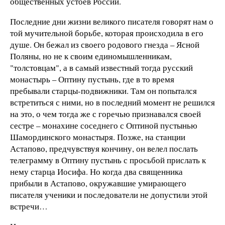
общественных устоев России.
Последние дни жизни великого писателя говорят нам о
той мучительной борьбе, которая происходила в его
душе. Он бежал из своего родового гнезда – Ясной
Поляны, но не к своим единомышленникам,
"толстовцам", а в самый известный тогда русский
монастырь – Оптину пустынь, где в то время
пребывали старцы-подвижники. Там он попытался
встретиться с ними, но в последний момент не решился
на это, о чем тогда же с горечью признавался своей
сестре – монахине соседнего с Оптиной пустынью
Шамординского монастыря. Позже, на станции
Астапово, предчувствуя кончину, он велел послать
телеграмму в Оптину пустынь с просьбой прислать к
нему старца Иосифа. Но когда два священника
прибыли в Астапово, окружавшие умирающего
писателя ученики и последователи не допустили этой
встречи…