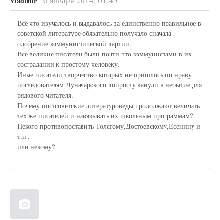
6 января 2014, 01:43
Vladimir
Всё что изучалось и выдавалось за единственно правильное в
советской литературе обязательно получало сначала
одобрение коммунистической партии.
Все великие писатели были почти что коммунистами в их
сострадании к простому человеку.
Иные писатели творчество которых не пришлось по нраву
последователям Луначарcкого попросту канули в небытие для
рядового читателя.
Почему постсоветские литературоведы продолжают величать
тех же писателей и навязывать их школьным программам?
Некого противопоставить Толстому,Достоевскому,Есенину и
т.п .
или некому?