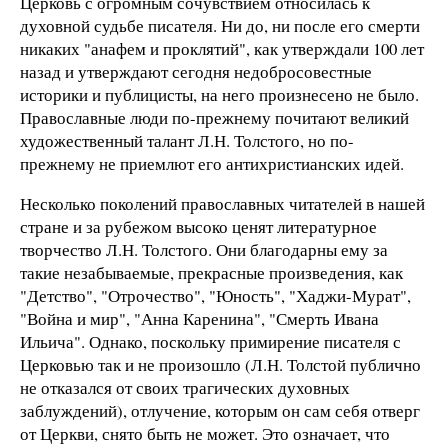
Церковь с огромным сочувствием относилась к
духовной судьбе писателя. Ни до, ни после его смерти
никаких "анафем и проклятий", как утверждали 100 лет
назад и утверждают сегодня недобросовестные
историки и публицисты, на него произнесено не было.
Православные люди по-прежнему почитают великий
художественный талант Л.Н. Толстого, но по-
прежнему не приемлют его антихристианских идей.
Несколько поколений православных читателей в нашей
стране и за рубежом высоко ценят литературное
творчество Л.Н. Толстого. Они благодарны ему за
такие незабываемые, прекрасные произведения, как
"Детство", "Отрочество", "Юность", "Хаджи-Мурат",
"Война и мир", "Анна Каренина", "Смерть Ивана
Ильича". Однако, поскольку примирение писателя с
Церковью так и не произошло (Л.Н. Толстой публично
не отказался от своих трагических духовных
заблуждений), отлучение, которым он сам себя отверг
от Церкви, снято быть не может. Это означает, что