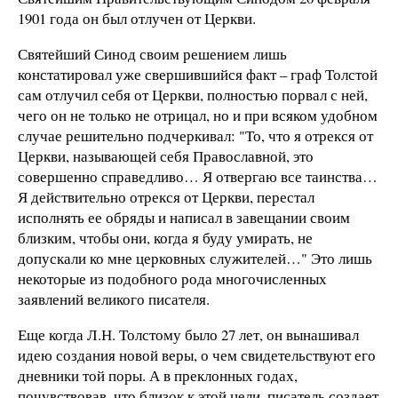
1901 года он был отлучен от Церкви.
Святейший Синод своим решением лишь
констатировал уже свершившийся факт – граф Толстой
сам отлучил себя от Церкви, полностью порвал с ней,
чего он не только не отрицал, но и при всяком удобном
случае решительно подчеркивал: "То, что я отрекся от
Церкви, называющей себя Православной, это
совершенно справедливо… Я отвергаю все таинства…
Я действительно отрекся от Церкви, перестал
исполнять ее обряды и написал в завещании своим
близким, чтобы они, когда я буду умирать, не
допускали ко мне церковных служителей…" Это лишь
некоторые из подобного рода многочисленных
заявлений великого писателя.
Еще когда Л.Н. Толстому было 27 лет, он вынашивал
идею создания новой веры, о чем свидетельствуют его
дневники той поры. А в преклонных годах,
почувствовав, что близок к этой цели, писатель создает