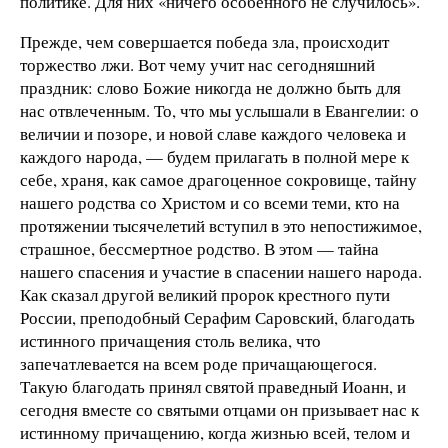
политике. Для них «ничего особенного не случилось».
Прежде, чем совершается победа зла, происходит
торжество лжи. Вот чему учит нас сегодняшний
праздник: слово Божие никогда не должно быть для
нас отвлеченным. То, что мы услышали в Евангелии: о
величии и позоре, и новой славе каждого человека и
каждого народа, — будем прилагать в полной мере к
себе, храня, как самое драгоценное сокровище, тайну
нашего родства со Христом и со всеми теми, кто на
протяжении тысячелетий вступил в это непостижимое,
страшное, бессмертное родство. В этом — тайна
нашего спасения и участие в спасении нашего народа.
Как сказал другой великий пророк крестного пути
России, преподобный Серафим Саровский, благодать
истинного причащения столь велика, что
запечатлевается на всем роде причащающегося.
Такую благодать принял святой праведный Иоанн, и
сегодня вместе со святыми отцами он призывает нас к
истинному причащению, когда жизнью всей, телом и