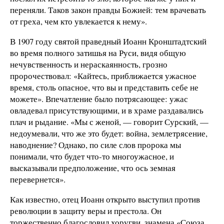
переняли. Таков закон правды Божией: тем врачевать
от греха, чем кто увлекается к нему».
В 1907 году святой праведный Иоанн Кронштадтский
во время полного затишья на Руси, видя общую
нечувственность и нераскаянность, грозно
пророчествовал: «Кайтесь, приближается ужасное
время, столь опасное, что вы и представить себе не
можете». Впечатление было потрясающее: ужас
овладевал присутствующими, и в храме раздавались
плач и рыдание. «Мы с женой, — говорит Сурский, —
недоумевали, что же это будет: война, землетрясение,
наводнение? Однако, по силе слов пророка мы
понимали, что будет что-то многоужасное, и
высказывали предположение, что ось земная
перевернется».
Как известно, отец Иоанн открыто выступил против
революции в защиту веры и престола. Он
торжественно благословил хоругви, знамена «Союза