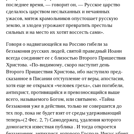
последнее время, — говорит он, — Русское царство
сделалось царством неслыханных и нечаянных
ужасов, мятеж крамольников опустошает русскую
землю, и злодеи угрожают превратить престолы
сильных и на место их хотят воссесть сами».
Говоря о надвигающейся на Россию гибели за
беззакония русских людей, святой праведный Иоанн
всегда соединяет ее с близостью Второго Пришествия
Христова. «По-видимому, скоро наступит день
Второго Пришествия Христова, ибо наступило пред­
ска­занное в Писании отступление от веры, апостасия,
хотя еще не открылся «человек греха», сын погибели,
антихрист, противящийся и превозносящийся выше
всего, называемого Богом, или святынею. «Тайна
беззакония уже в действии, только не совершится до
тех пор, пока не будет взят от среды удерживающий
теперь»(2 Фес. 2, 7) Самодержец, удаления которого
домогается известная публика . И тогда откроется
беззаконник, антихрист, которого Господь Иисус убиет