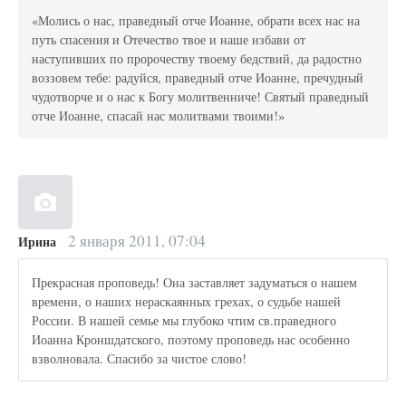
«Молись о нас, праведный отче Иоанне, обрати всех нас на
путь спасения и Отечество твое и наше избави от
наступивших по пророчеству твоему бедствий, да радостно
воззовем тебе: радуйся, праведный отче Иоанне, пречудный
чудотворче и о нас к Богу молитвенниче! Святый праведный
отче Иоанне, спасай нас молитвами твоими!»
2 января 2011, 07:04
Ирина
Прекрасная проповедь! Она заставляет задуматься о нашем
времени, о наших нераскаянных грехах, о судьбе нашей
России. В нашей семье мы глубоко чтим св.праведного
Иоанна Кроншдатского, поэтому проповедь нас особенно
взволновала. Спасибо за чистое слово!