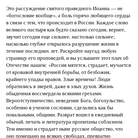
Это рассуждение святого праведного Иоанна — не
«богословие вообще», а боль горячо любящего сердца
в связи с тем, что происходит в России. Каждое слово
великого пастыря как будто сказано сегодня, вернее,
звучит сегодня еще сильнее, настолько сильнее;
насколько глубже открылось разрушение жизни в
течение последних лет. Раскройте наугад любую
страницу его проповедей, и вы услышите этот плач об
Отечестве нашем: «Россия мятется, страдает, мучается
от кровавой внутренней борьбы, от безбожия,
крайнего упадка нравов. Злые времена! Люди
обратились в зверей, даже в злых духов. Жизнь
обыденная воссмердела всякими грехами.
Вероотступничество, неведение Бога, богохульство,
особенно в ученом сословии, сделались как бы
повальными, общими. Разврат вошел в ежедневный
обычай, печать и литература пропитаны соблазном.
Тем именно и страдает ныне русское общество, что
оно помешано на всяких свободах, превратно