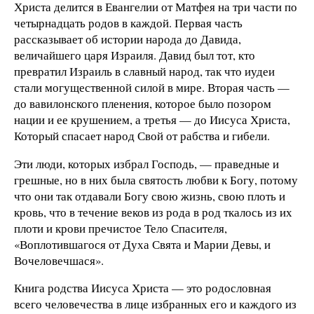
Христа делится в Евангелии от Матфея на три части по
четырнадцать родов в каждой. Первая часть
рассказывает об истории народа до Давида,
величайшего царя Израиля. Давид был тот, кто
превратил Израиль в славный народ, так что иудеи
стали могущественной силой в мире. Вторая часть —
до вавилонского пленения, которое было позором
нации и ее крушением, а третья — до Иисуса Христа,
Который спасает народ Свой от рабства и гибели.
Эти люди, которых избрал Господь, — праведные и
грешные, но в них была святость любви к Богу, потому
что они так отдавали Богу свою жизнь, свою плоть и
кровь, что в течение веков из рода в род ткалось из их
плоти и крови пречистое Тело Спасителя,
«Воплотившагося от Духа Свята и Марии Девы, и
Вочеловечшася».
Книга родства Иисуса Христа — это родословная
всего человечества в лице избранных его и каждого из