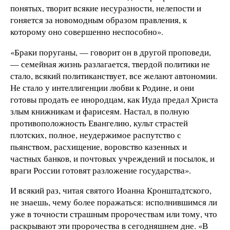
понятых, творит всякие несуразности, нелепости и
гоняется за новомодным образом правления, к
которому оно совершенно неспособно».
«Браки поруганы, — говорит он в другой проповеди,
— семейная жизнь разлагается, твердой политики не
стало, всякий политиканствует, все желают автономии.
Не стало у интеллигенции любви к Родине, и они
готовы продать ее инородцам, как Иуда предал Христа
злым книжникам и фарисеям. Настал, в полную
противоположность Евангелию, культ страстей
плотских, полное, неудержимое распутство с
пьянством, расхищение, воровство казенных и
частных банков, и почтовых учреждений и посылок, и
враги России готовят разложение государства».
И всякий раз, читая святого Иоанна Кронштадтского,
не знаешь, чему более поражаться: исполнившимся ли
уже в точности страшным пророчествам или тому, что
раскрывают эти пророчества в сегодняшнем дне. «В