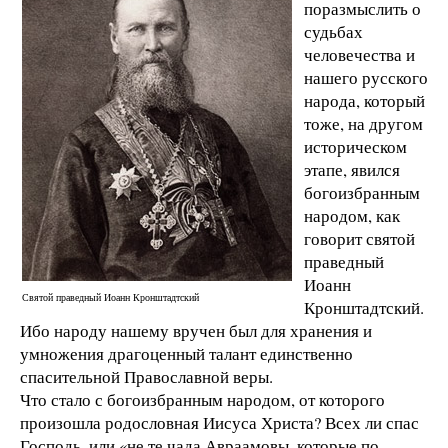
поразмыслить о
судьбах
человечества и
нашего русского
народа, который
тоже, на другом
историческом
этапе, явился
богоизбранным
народом, как
говорит святой
праведный
Иоанн
Святой праведный Иоанн Кронштадтский
Кронштадтский.
Ибо народу нашему вручен был для хранения и
умножения драгоценный талант единственно
спасительной Православной веры.
Что стало с богоизбранным народом, от которого
произошла родословная Иисуса Христа? Всех ли спас
Господь, или «не те чада Авраамовы, которые по