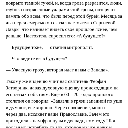
покрыто темной тучей, и, когда гроза разразится, люди,
глубоко потрясенные ударами этой грозы, потеряют
память обо всем, что было перед этой бурей. Месяца за
два перед смертью он сказал настоятелю Сергиевой
Лавры, что начинает видеть свое прошлое яснее, чем
раньше. Настоятель спросил его: «А будущее?»
— Будущее тоже, — ответил митрополит.
— Что видите вы в будущем?
— Ужасную грозу, которая идет к нам с Запада».
Такому же видению учит нас святитель Феофан
Затворник, давая духовную оценку происходящим на
его глазах событиям. Еще в 60—70 годах прошлого
столетия он говорил: «Завязли в грязи западной по уши
и думают, все хорошо. Через поколение, много —
через два, иссякнет наше Православие. Зачем это
приходили к нам французы в двенадцатом году? Бог
послал их истребить то зло, которое мы же у них и