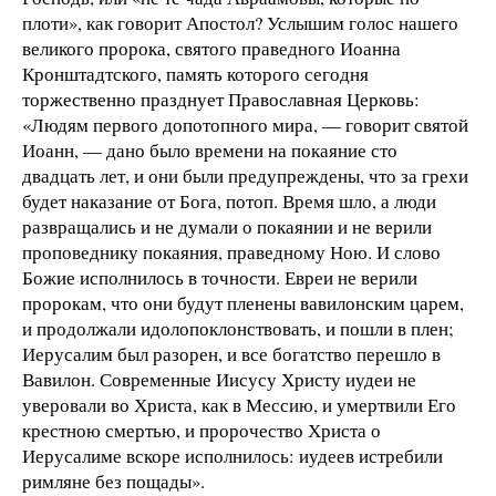
плоти», как говорит Апостол? Услышим голос нашего
великого пророка, святого праведного Иоанна
Кронштадтского, память которого сегодня
торжественно празднует Православная Церковь:
«Людям первого допотопного мира, — говорит святой
Иоанн, — дано было времени на покаяние сто
двадцать лет, и они были предупреждены, что за грехи
будет наказание от Бога, потоп. Время шло, а люди
развращались и не думали о покаянии и не верили
проповеднику покаяния, праведному Ною. И слово
Божие исполнилось в точности. Евреи не верили
пророкам, что они будут пленены вавилонским царем,
и продолжали идолопоклонствовать, и пошли в плен;
Иерусалим был разорен, и все богатство перешло в
Вавилон. Современные Иисусу Христу иудеи не
уверовали во Христа, как в Мессию, и умертвили Его
крестною смертью, и пророчество Христа о
Иерусалиме вскоре исполнилось: иудеев истребили
римляне без пощады».