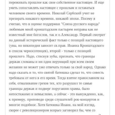
переживать прошлое как свое собственное настоящее. И еще
уметь сопоставлять настоящее с прошлым и оставаться
человеком своего времени. Николай Сербский учит не
презирать никакого времени, никакой эпохи. Посему я
считаю, что в оценке поддержки "Союза русского народа"
любимым мной кронштадским пастырем неправы как не
известный мне богослов, так и о.Александр. Первый смотрит
на данный исторический факт только с позиций настоящего
(увы, но википедия заносит св.прав. Иоанна Кронштадского
в список черносотенцев), второй - только с позиций
прошлого. Надо, стиснув зубы, признать, что границы
держав сломаны и ни один верующий при всем своем
желании не может уже отвечать только за свой народ. Однако
надо сказать и то, что святой батюшка сделал то, что совесть
требовала от него в его время. Тогда взятие православием на
себя, отмаливание грехов тех, кто разрушил те самые
границы держав и подверг поруганию храмы, было
непостижимо и немыслимо, а сейчас - это вынужденно, как,
к примеру, проповеди среди слушателей рок-концертов и
многое подобное. Хотя батюшка Иоанн, на мой взгляд,
скорее с революционером всерьез заговорил бы, чем со