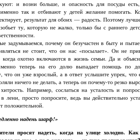
скуют: и возни больше, и опасность для посуды есть,
 именно так и отбивают у детей желание помогать. Ко
ректирует, результат для обоих — радость. Поэтому лучш
зобьет ту, которую не жалко, только бы с раннего дет
ветственности.
вые задумываемся, почему он безучастен в быту и пыта
ивляться не стоит, что он нас «посылает». Он не при
, когда охотно включаются в жизнь семьи. Да и объясн
 именно теперь на его долю выпадает помощь по до
, что он уже взрослый, а в ответ услышите упрек, что
ляли ничего не делать, а теперь он почему-то резко выро
хитрость. Например, сослаться на усталость и попрос
 в лени, просто попросите, ведь вы действительно уст
ет положительной.
дленно надень шарф!»
ели просят надеть, когда на улице холодно. Как