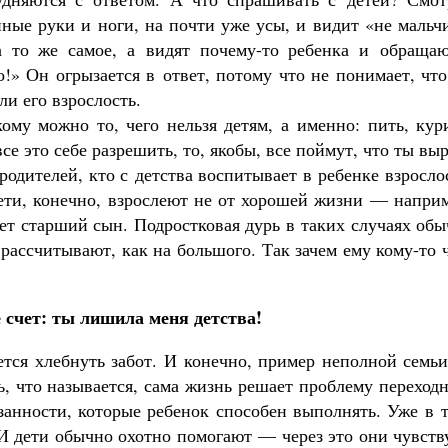
нные руки и ноги, на почти уже усы, и видит «не мальч
а то же самое, а видят почему-то ребенка и обращаю
!» Он огрызается в ответ, потому что не понимает, чт
и его взрослость.
ому можно то, чего нельзя детям, а именно: пить, кур
се это себе разрешить, то, якобы, все поймут, что ты выр
родителей, кто с детства воспитывает в ребенке взросло
дети, конечно, взрослеют не от хорошей жизни — напри
яет старший сын. Подростковая дурь в таких случаях об
 рассчитывают, как на большого. Так зачем ему кому-то 
 счет: ты лишила меня детства!
тся хлебнуть забот. И конечно, пример неполной семь
ь, что называется, сама жизнь решает проблему переход
язанности, которые ребенок способен выполнять. Уже в 
 И дети обычно охотно помогают — через это они чувст