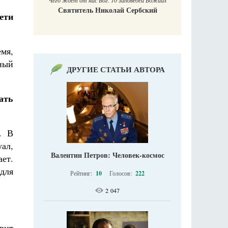
Чего ждет от нас Бог. 10 заповедей Божиих
Святитель Николай Сербский
ети
емя,
рный
ДРУГИЕ СТАТЬИ АВТОРА
ать
. В
ал,
Валентин Петров: Человек-космос
ает.
 для
Рейтинг:
10
Голосов:
222
2 047
рит