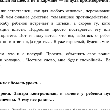
ался на шее, а не в кармане — из духа противоречия
же естественен, как для любого человека, переживающ
ой: чем сильнее действие, тем мощнее противодействие
сьбу ребенок встречает в штыки, а скорее ту, кото
ции власти. Подросток просто постарается эту вла
торитета. Вот и получается, что вы, заботясь о ребен
а он в ответ: «Да иди ты… Я уже взрослый, будешь мне
м, что и с посудой. Просить, объяснять свое волне
ак холодно… Честное слово, мне будет спокойней». В
.
имся делать уроки…
роки. Завтра контрольная, в голове у ребенка пус
спечена. А ему все равно…
роки. Задайте себе вопрос: кому это больше надо, вам