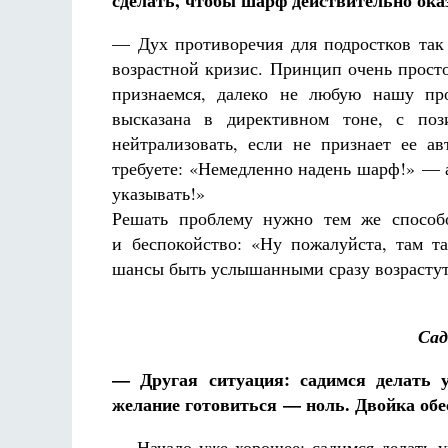
сделать, чтобы шарф действительно оказ
— Дух противоречия для подростков так 
возрастной кризис. Принцип очень прост
признаемся, далеко не любую нашу про
высказана в директивном тоне, с пози
нейтрализовать, если не признает ее ав
требуете: «Немедленно надень шарф!» — 
указывать!»
Решать проблему нужно тем же способо
и беспокойство: «Ну пожалуйста, там т
шансы быть услышанными сразу возрастут
Сад
— Другая ситуация: садимся делать у
желание готовиться — ноль. Двойка обе
— Начало уже хорошее: садимся делать у