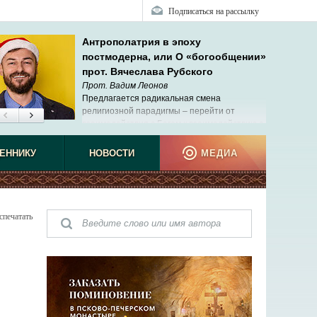
Подписаться на рассылку
Антрополатрия в эпоху
постмодерна, или О «богообщении»
прот. Вячеслава Рубского
Прот. Вадим Леонов
Предлагается радикальная смена
религиозной парадигмы – перейти от
взаимодействия с Богом к взаимодействию с
людьми и самим собой.
ЕННИКУ
НОВОСТИ
МЕДИА
спечатать