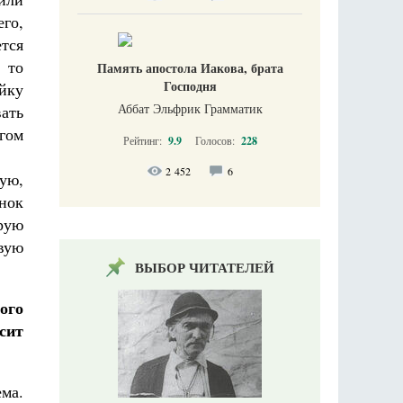
го,
ется
 то
Память апостола Иакова, брата
Господня
ойку
Аббат Эльфрик Грамматик
вать
гом
Рейтинг:
9.9
Голосов:
228
2 452
6
кую,
нок
рую
вую
ВЫБОР ЧИТАТЕЛЕЙ
ого
сит
ма.