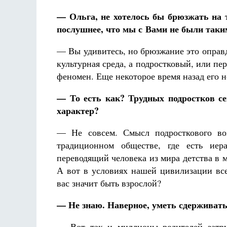
Фредерика де Грааф
— Ольга, не хотелось бы брюзжать на т
послушнее, что мы с Вами не были таким
— Вы удивитесь, но брюзжание это оправд
культурная среда, а подростковый, или пе
феномен. Еще некоторое время назад его 
— То есть как? Трудных подростков се
характер?
— Не совсем. Смысл подросткового во
традиционном обществе, где есть иера
переводящий человека из мира детства в 
А вот в условиях нашей цивилизации все
вас значит быть взрослой?
— Не знаю. Наверное, уметь сдерживать
— Вот так и миллионы родителей затру