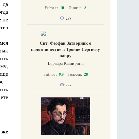
 да
Рейтинг:
10
Голосов:
8
гда
е не
287
ства
емся
Свт. Феофан Затворник о
паломничестве в Троице-Сергиеву
вык
лавру
ить
Варвара Каширина
му,
 еще
Рейтинг:
9.9
Голосов:
28
с.
277
ить
аете
 же