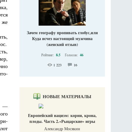
ика,
тся
о же
Зачем географу пропивать глобус,или
ить,
Куда исчез настоящий мужчина
ос.
(женский отзыв)
сть,
Рейтинг:
8.5
Голосов:
46
мер,
ычно
1 223
16
что-
НОВЫЕ МАТЕРИАЛЫ
и —
ного
Европейский нацизм: корни, крона,
три-
плоды. Часть 2.«Рыцарские» игры
вуют
Александр Мосякин