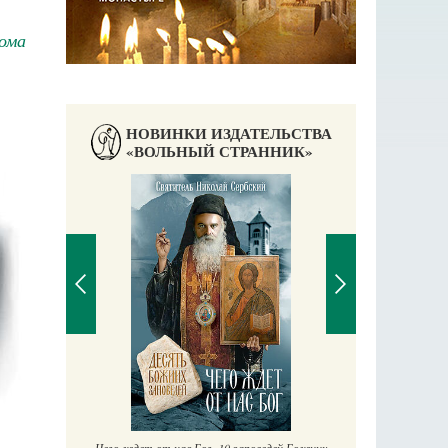
ома
НОВИНКИ ИЗДАТЕЛЬСТВА
«ВОЛЬНЫЙ СТРАННИК»
П
Е
аучись у