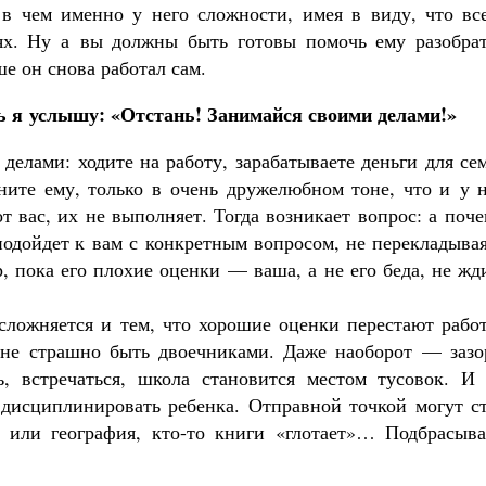
 в чем именно у него сложности, имея в виду, что все
ях. Ну а вы должны быть готовы помочь ему разобрат
е он снова работал сам.
ь я услышу: «Отстань! Занимайся своими делами!»
делами: ходите на работу, зарабатываете деньги для се
ите ему, только в очень дружелюбном тоне, что и у н
от вас, их не выполняет. Тогда возникает вопрос: а поч
 подойдет к вам с конкретным вопросом, не перекладыва
, пока его плохие оценки — ваша, а не его беда, не жд
осложняется и тем, что хорошие оценки перестают рабо
 не страшно быть двоечниками. Даже наоборот — зазо
, встречаться, школа становится местом тусовок. И 
 дисциплинировать ребенка. Отправной точкой могут ст
я или география, кто-то книги «глотает»… Подбрасыва