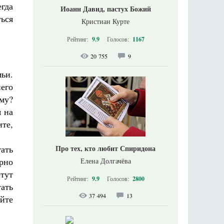
гда
Иоанн Давид, пастух Божий
ься
Кристиан Курте
Рейтинг:
9.9
Голосов:
1167
20 755
9
мьи.
его
ему?
я на
ите,
тать
Про тех, кто любит Спиридона
рно
Елена Долгачёва
тут
Рейтинг:
9.9
Голосов:
2800
ать
37 494
13
йте