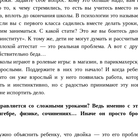
то, к чему стремились, то есть вы учитесь вместо не
а, вплоть до окончания школы. В психологии это называ
и вы с первого класса садились вместе делать уроки,
этим заниматься. С какой стати? Это же вы боитесь дв
 институт». К тому же, дети не могут думать и рассчиты
плохой аттестат — это реальная проблема. А вот с дру
ействительно беда…
школы играют в ролевые игры: в магазин, в парикмахерс
зрослыми. Поддержите в них это начало! И когда ребе
что он уже взрослый и у него появилась работа, кото
сть и инстинктивно, но с радостью принимают эту но
не испортить дело.
правляется со сложными уроками? Ведь именно с эт
лгебре, физике, сочинениях… Иначе он просто бро
ужно объяснить ребенку, что двойка — это его пробле