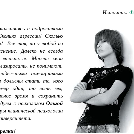
Источник:
Ф
талкиваясь с подростками
колько агрессии! Сколько
м! Всё так, но у любой из
снение. Далеко не всегда
 «такие…». Многие свои
ализировать, не понимают,
надежными помощниками
а должны стать те, кого
омер один, то есть мы,
сное время и сохранить
дуем с психологом
Ольгой
ры клинической психологии
университета.
Великомученик Георгий Победоносец. Н
святого
релки!
Роман Котов