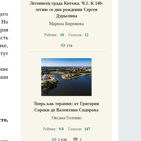
?
Летописец града Китежа. Ч.1. К 140-
летию со дня рождения Сергея
его
Дурылина
. Но
Марина Бирюкова
рая
Рейтинг:
10
Голосов:
12
сть
ке,
134
 тут
ние
аши
Тверь как терапия: от Григория
Сороки до Валентина Сидорова
Оксана Головко
то,
Рейтинг:
9.8
Голосов:
147
 или
2 630
2