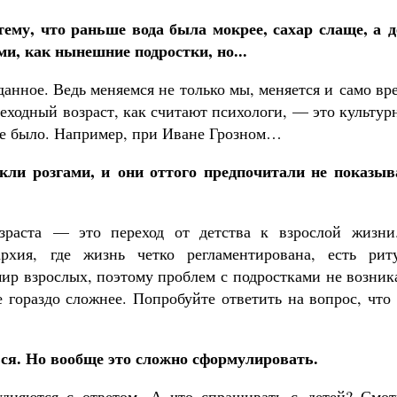
Как найти своё место в жизни
Кирилл Мурышев
ему, что раньше вода была мокрее, сахар слаще, а д
и, как нынешние подростки, но...
анное. Ведь меняемся не только мы, меняется и само вр
реходный возраст, как считают психологи, — это культу
не было. Например, при Иване Грозном…
кли розгами, и они оттого предпочитали не показыв
зраста — это переход от детства к взрослой жизни
рхия, где жизнь четко регламентирована, есть риту
мир взрослых, поэтому проблем с подростками не возник
 гораздо сложнее. Попробуйте ответить на вопрос, что
ся. Но вообще это сложно сформулировать.
дняются с ответом. А что спрашивать с детей? Смот