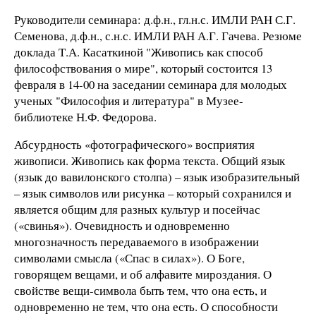
Руководители семинара: д.ф.н., гл.н.с. ИМЛИ РАН С.Г.
Семенова, д.ф.н., с.н.с. ИМЛИ РАН А.Г. Гачева. Резюме
доклада Т.А. Касаткиной "Живопись как способ
философствования о мире", который состоится 13
февраля в 14-00 на заседании семинара для молодых
ученых "Философия и литература" в Музее-
библиотеке Н.Ф. Федорова.
Абсурдность «фотографического» восприятия
живописи. Живопись как форма текста. Общий язык
(язык до вавилонского столпа) – язык изобразительный
– язык символов или рисунка – который сохранился и
является общим для разных культур и посейчас
(«свинья»). Очевидность и одновременно
многозначность передаваемого в изображении
символами смысла («Спас в силах»). О Боге,
говорящем вещами, и об алфавите мироздания. О
свойстве вещи-символа быть тем, что она есть, и
одновременно не тем, что она есть. О способности