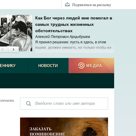
Подписаться на рассылку
Как Бог через людей мне помогал в
самых трудных жизненных
обстоятельствах
Алексей Петрович Арцыбушев
Я принял решение: пусть я здесь, в этом
ящике, должен умереть, но только чтобы из-
за меня никто не сел.
наблюд
ЕННИКУ
НОВОСТИ
МЕДИА
спечатать