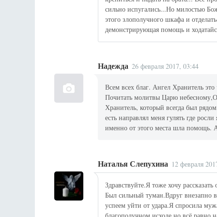
сильно испугались...Но милостью Бо
этого злополучного шкафа и отделать
демонстрирующая помощь и ходатайст
Надежда
26 февраля 2017, 03:44
Всем всех благ. Ангел Хранитель это
Почитать молитвы Царю небесному,От
Хранитель, который всегда был рядом
есть направлял меня гулять где росл
именно от этого места шла помощь.
Наталья Слепухина
12 февраля 201
Здравствуйте.Я тоже хочу рассказать
Был сильный туман.Вдруг внезапно 
успеем уйти от удара.Я спросила муж
благополучном исходе,но всё равно н