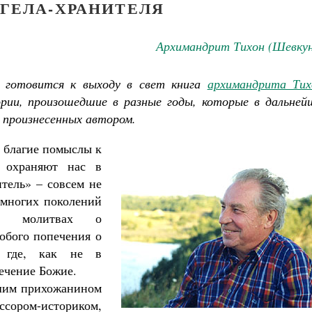
НГЕЛА-ХРАНИТЕЛЯ
Архимандрит Тихон (Шевкун
 готовится к выходу в свет книга
архимандрита Тих
ории, произошедшие в разные годы, которые в дальней
, произнесенных автором.
 благие помыслы к
о охраняют нас в
тель» – совсем не
 многих поколений
 в молитвах о
обого попечения о
, где, как не в
ечение Божие.
ашим прихожанином
Великомученик Георгий Победоносец. Научись у
ссором-историком,
святого