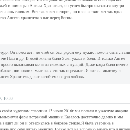
жьей и помощью Ангела-Хранителя, он успел быстро оказаться внутри
ся лишь синяком. Вот такая вот история, по прошествии лет так ярко
во Ангела-хранителя о нас перед Богом.
 чудо. Он помогает , но чтоб он был рядом ему нужно помочь быть с вами
че Наш и др. В моей жизни было 5 лет ужаса и боли. И только Ангел
 просто вытаскивал меня из сложных ситуаций. Даже когда было нечего
и яблоки, шиповник, малина. Лето так пережили. Я читала молитву и
 Ангел Хранитель дарит всеобъемлющую любовь.
7, 10:33
 о своём чудесном спасении.13 июня 2016г.мы попали в ужасную аварию.
вынырнули фары встречной машины.Казалось достаточно далеко и мы
а видит ли он и отвернулась в боковое стекло.Я была уверенна в
ачала про себя читать молитву.Только вот не вспомню теперь что я читал