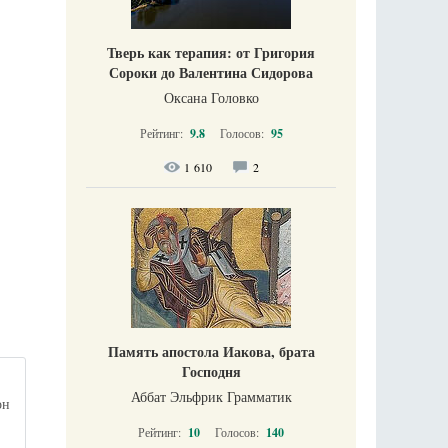
Тверь как терапия: от Григория
Сороки до Валентина Сидорова
Оксана Головко
Рейтинг:
9.8
Голосов:
95
1 610
2
Память апостола Иакова, брата
Господня
Аббат Эльфрик Грамматик
он
Рейтинг:
10
Голосов:
140