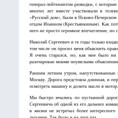
не будет
генерал-лейтенантом разведки, с которым
 де Грааф
Как найти своё место в жизни
многих лет вместе участвовали в телев
Кирилл Мурышев
«Русский дом», были в Псково-Печерском
отцом Иоанном (Крестьянкиным). Как пот
него не просто огромное впечатление, но 
Николай Сергеевич в те годы только входи
том числе он просил меня объяснить право
Я очень старался, но, как мне было ни
разочарован моими неумелыми объяснени
Ранним летним утром, напутствованные 
Москву. Дорога предстояла длинная, и пе
осмотреть машину и долить масло в мотор
Мы быстро мчались по пустынной дороге
Сергеевича об одной из его дальних кома
в жизни не встречал более интересного 
дыхание. Так было и на этот раз.