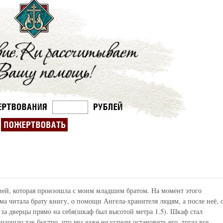
рией, которая произошла с моим младшим братом. На момент этого
ама читала брату книгу, о помощи Ангела-хранителя людям, а после неё, 
 за дверцы прямо на себя(шкаф был высотой метра 1.5). Шкаф стал
роизошло так быстро, что мы даже не успели остановить его, тогда все