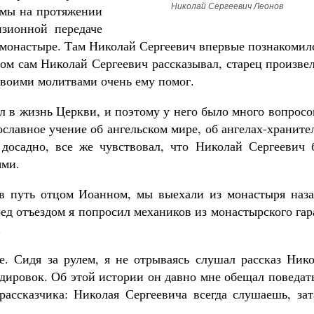
Николай Сергеевич Леонов
 мы на протяжении
Роман Котов
Чего ждет от нас Бог. 10 
изионной передаче
Святитель Николай
 монастыре. Там Николай Сергеевич впервые познакомил
ом сам Николай Сергеевич рассказывал, старец произве
своими молитвами очень ему помог.
л в жизнь Церкви, и поэтому у него было много вопросо
славное учение об ангельском мире, об ангелах-храните
 досадно, все же чувствовал, что Николай Сергеевич 
ями.
в путь отцом Иоанном, мы выехали из монастыря наза
ред отъездом я попросил механиков из монастырского га
.
. Сидя за рулем, я не отрываясь слушал рассказ Нико
ндировок. Об этой истории он давно мне обещал поведат
рассказчика: Николая Сергеевича всегда слушаешь, зат