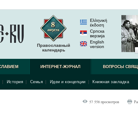
Ελληνική
έκδοση
Српска
верзиjа
English
Православный
version
календарь
СЛАВИЕМ
ИНТЕРНЕТ-ЖУРНАЛ
ВОПРОСЫ СВЯЩ
|
История
|
Семья
|
Идеи и концепции
|
Книжная закладка
57 558 просмотров
Ра