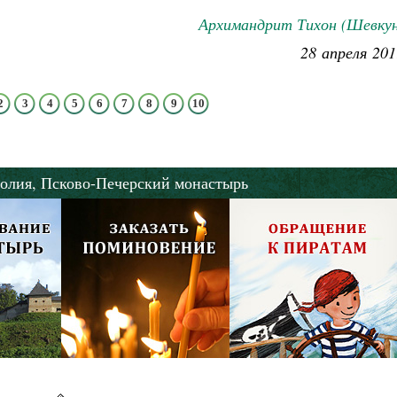
Архимандрит Тихон (Шевкун
28 апреля 201
2
3
4
5
6
7
8
9
10
олия,
Псково-Печерский монастырь