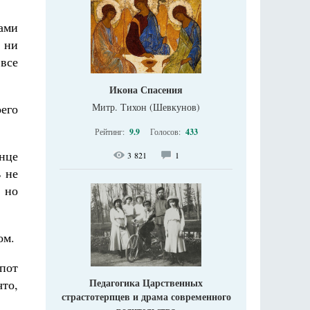
ами
 ни
 все
Икона Спасения
оего
Митр. Тихон (Шевкунов)
Рейтинг:
9.9
Голосов:
433
онце
3 821
1
ь не
, но
ом.
апот
Педагогика Царственных
что,
страстотерпцев и драма современного