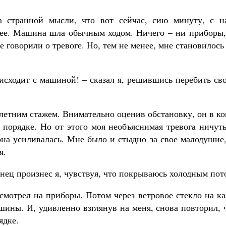
 странной мысли, что вот сейчас, сию минуту, с н
щее. Машина шла обычным ходом. Ничего – ни приборы,
 говорили о тревоге. Но, тем не менее, мне становилось
оисходит с машиной! – сказал я, решившись перебить св
летним стажем. Внимательно оценив обстановку, он в к
в порядке. Но от этого моя необъяснимая тревога ничут
она усиливалась. Мне было и стыдно за свое малодушие
я.
онец произнес я, чувствуя, что покрываюсь холодным пот
смотрел на приборы. Потом через ветровое стекло на к
ины. И, удивленно взглянув на меня, снова повторил, 
ядке.