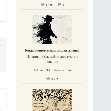
1 466
4
.
Когда начнется настоящая жизнь?
Из книги «Как найти свое место в
жизни​»
Рейтинг:
9.8
Голосов:
146
2 275
.
а