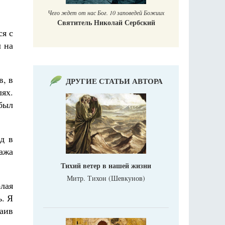
Печ
заповедей Божиих
 Сербский
ся с
л на
в, в
ДРУГИЕ СТАТЬИ АВТОРА
лях.
был
д в
ража
Тихий ветер в нашей жизни
Митр. Тихон (Шевкунов)
лая
ь. Я
аив