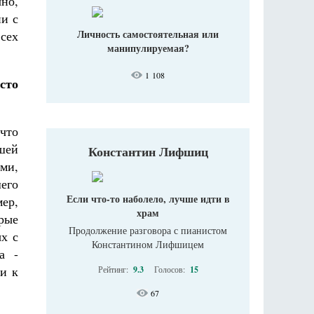
но,
ни с
Личность самостоятельная или
сех
манипулируемая?
1 108
сто
что
ашей
Константин Лифшиц
ми,
шего
Если что-то наболело, лучше идти в
ер,
храм
рые
Продолжение разговора с пианистом
ых с
Константином Лифшицем
а -
ни к
Рейтинг:
9.3
Голосов:
15
67