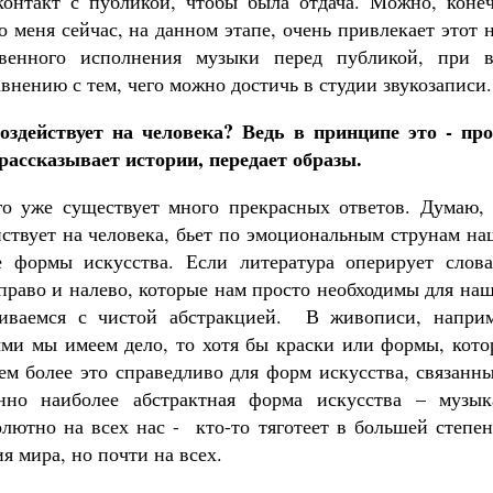
контакт с публикой, чтобы была отдача. Можно, конеч
о меня сейчас, на данном этапе, очень привлекает этот 
венного исполнения музыки перед публикой, при в
внению с тем, чего можно достичь в студии звукозаписи.
здействует на человека? Ведь в принципе это - про
 рассказывает истории, передает образы.
го уже существует много прекрасных ответов. Думаю, 
йствует на человека, бьет по эмоциональным струнам н
 формы искусства. Если литература оперирует слова
право и налево, которые нам просто необходимы для на
иваемся с чистой абстракцией. В живописи, наприм
ыми мы имеем дело, то хотя бы краски или формы, кото
ем более это справедливо для форм искусства, связанн
но наиболее абстрактная форма искусства – музык
олютно на всех нас - кто-то тяготеет в большей степе
я мира, но почти на всех.