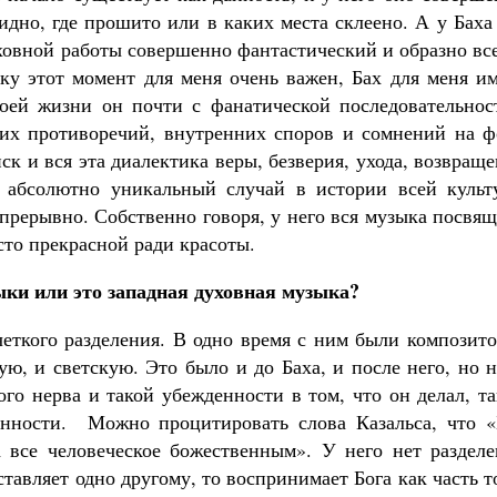
идно, где прошито или в каких места склеено. А у Баха
ховной работы совершенно фантастический и образно вс
ьку этот момент для меня очень важен, Бах для меня и
воей жизни он почти с фанатической последовательнос
оих противоречий, внутренних споров и сомнений на ф
к и вся эта диалектика веры, безверия, ухода, возвращ
к абсолютно уникальный случай в истории всей культ
спрерывно. Собственно говоря, у него вся музыка посвя
осто прекрасной ради красоты.
ыки или это западная духовная музыка?
 четкого разделения. В одно время с ним были композит
ю, и светскую. Это было и до Баха, и после него, но 
ого нерва и такой убежденности в том, что он делал, т
енности. Можно процитировать слова Казальса, что «
а все человеческое божественным». У него нет разделе
тавляет одно другому, то воспринимает Бога как часть т