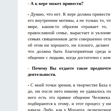
А к вере может привести?
-
-
Думаю, что нет. К вере должна привести
его внутренние мотивы, а не только то, ч
мире, каким-то образом отражает то,
православной семье, вырастает и уклоняе
семьях священников дети совершенно отх
об этом ни хорошего, ни плохого, делают в
что должна быть благоприятная среда 
общение с людьми, когда достаточно с кем-
Почему Вы отдаете такое предпочте
-
деятельности.
-
С моей точки зрения, в творчестве Баха
до, ни после него никому не удавалось по
него есть это прямое общение Человека
подбираются к этому, и этот процесс у н
начала. Либо, как у Моцарта, религиозно