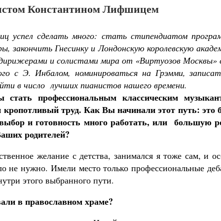
истом Константином Лифшицем
ц успел сделать много: стать стипендиатом програ
ры, закончить Гнесинку и Лондонскую королевскую акад
 дирижерами и солистами мира от «Виртуозов Москвы» с
ого с Э. Инбалом, номинироваться на Грэмми, записат
йти в число лучших пианистов нашего времени.
бы стать профессиональным классическим музыкан
и кропотливый труд. Как Вы начинали этот путь: это 
выбор и готовность много работать, или большую р
Ваших родителей?
твенное желание с детства, занимался я тоже сам, и о
ло не нужно. Имели место только профессиональные де
нутри этого выбранного пути.
али в православном храме?
Великомученик Георгий Победоносец. Н
святого
Роман Котов