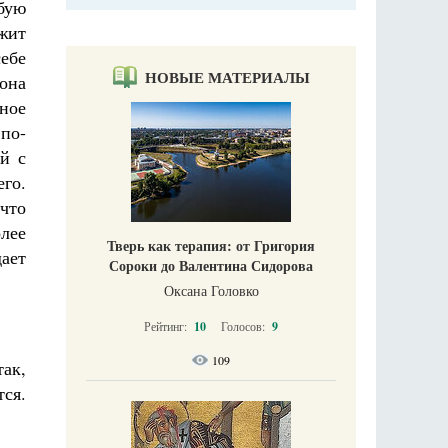
бую
жит
ебе
НОВЫЕ МАТЕРИАЛЫ
 она
ьное
 по-
ой с
го.
 что
олее
Тверь как терапия: от Григория
ает
Сороки до Валентина Сидорова
Оксана Головко
Рейтинг:
10
Голосов:
9
109
так,
тся.