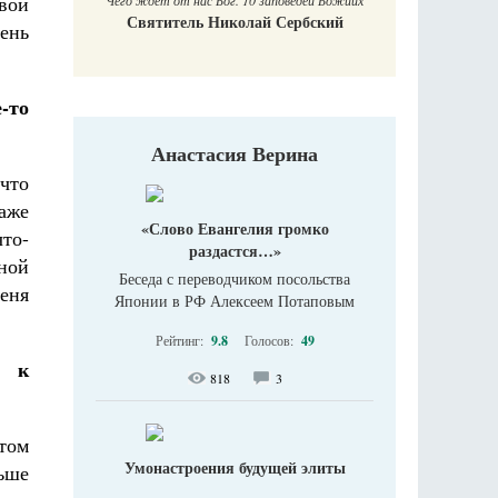
вои
Чего ждет от нас Бог. 10 заповедей Божиих
Святитель Николай Сербский
чень
-то
Анастасия Верина
 что
даже
«Слово Евангелия громко
что-
раздастся…»
вной
Беседа с переводчиком посольства
еня
Японии в РФ Алексеем Потаповым
Рейтинг:
9.8
Голосов:
49
а к
818
3
том
Умонастроения будущей элиты
льше