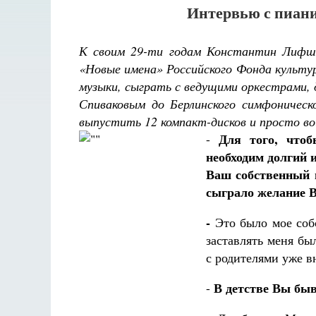
Интервью с пиан
К своим 29-ти годам Константин Лифши
«Новые имена» Российского Фонда культу
музыки, сыграть с ведущими оркестрами,
Спиваковым до Берлинского симфоническ
выпустить 12 компакт-дисков и просто во
Для того, что
-
необходим долгий 
Ваш собственный 
сыграло желание 
-
Это было мое собс
заставлять меня бы
с родителями уже в
В детстве Вы быв
-
Разлуки не будет