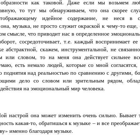
 образности как таковой. Даже если мы возьмем лю
лавную, то тут мы обнаруживаем, что она скорее слу
отображающему идейное содержание, не неся в с
она, музыка, не просто служит окраской к чему-то еще,
том смысле, что приводит нас в определенное эмоционал
аоборот, сосредоточивает, т.е. каждый воспринимает ее
ке абстрактной, скажем, инструментальной, не связанн
м или словом, то на меня она действует сильнее все
умаю, есть немало людей, которые со мной согласятся,
о поднятия над реальностью по сравнению с другими, б
ющими дело со словом или зрительным рядом, облад
действия на эмоциональный мир человека.
Мой настрой она может изменить очень сильно. Бывает 
дность какая-то, обратишься к музыке – и все преображае
ву» именно благодаря музыке.