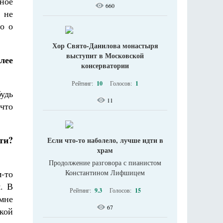
ное
660
 не
о о
Хор Свято-Данилова монастыря
выступит в Московской
лее
консерватории
Рейтинг:
10
Голосов:
1
удь
11
что
ти?
Если что-то наболело, лучше идти в
храм
Продолжение разговора с пианистом
м-то
Константином Лифшицем
. В
Рейтинг:
9.3
Голосов:
15
 мне
67
кой