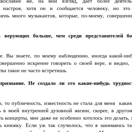
авославие же, на мой взгляд, дает более деятель
 настроя, хотя он и сообщается человеку, но это
чень много музыкантов, которые, по-моему, совершенн
в верующих больше, чем среди представителей бо
е. Вы знаете, по моему наблюдению, иногда какой-ниб
совершенно искренне говорить о своей вере, и видно, 
ва такое не часто встретишь.
изнание. Не создало ли это какие-нибудь труднос
, то публичность, известность не стала для меня каки
 в моей внутренней духовной жизни, скорее, в другом
ть концерты, мне даже не особенно хотелось это делать,
ь книжку. Если уж так случилось, что я занимаюсь та