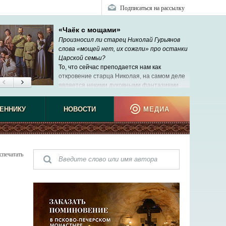
Подписаться на рассылку
«Чаёк с мощами»
Произносил ли старец Николай Гурьянов
слова «мощей нет, их сожгли» про останки
Царской семьи?
То, что сейчас преподается нам как
откровение старца Николая, на самом деле
является некими духовными фантазиями
рабы Божией Нины, которую никто никогда
ЕННИКУ
НОВОСТИ
МЕДИА
спечатать