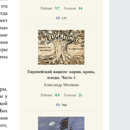
 эта
Рейтинг:
9.7
Голосов:
14
егда
137
меет
тью
оне
ения
уры
щена
Европейский нацизм: корни, крона,
плоды. Часть 1
Александр Мосякин
оры,
ни у
Рейтинг:
8.9
Голосов:
21
акой
760
Бах
ния
ого,