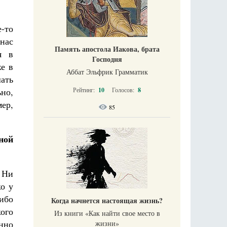
е-то
 нас
Память апостола Иакова, брата
я в
Господня
же в
Аббат Эльфрик Грамматик
шать
ьно,
Рейтинг:
10
Голосов:
8
ер,
85
ной
. Ни
ко у
ибо
Когда начнется настоящая жизнь?
кого
Из книги «Как найти свое место в
енно
жизни​»