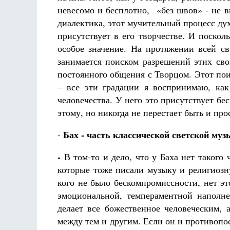
невесомо и бесплотно, «без швов» - не в
диалектика, этот мучительный процесс ду
присутствует в его творчестве. И поскол
особое значение. На протяжении всей с
занимается поиском разрешений этих св
постоянного общения с Творцом. Этот поис
– все эти градации я воспринимаю, ка
человечества. У него это присутствует бе
этому, но никогда не перестает быть и пр
Бах - часть классической светской муз
-
-
В том-то и дело, что у Баха нет такого
которые тоже писали музыку и религиозну
кого не было бескомпромиссности, нет эт
эмоциональной, темпераментной наполн
делает все божественное человеческим, 
между тем и другим. Если он и противопос