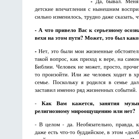
-
Да, бывал. Меня 
Фредерика де Грааф
детские впечатления с нынешним восприя
сильно изменилось, трудно даже сказать, ч
- А что
привело Вас к серьезному осоз
вехи на этом пути? Может, это был како
-
Нет, это были мои жизненные обстоятельс
такой вопрос, как приход к вере, на само
Библии. Человек не может, просто, прочи
то произойти. Или же человек ходит в х
семье. Поскольку я родился в семье дал
заставил именно ряд жизненных событий.
Как Вам кажется, занятия музык
-
религиозному мироощущению или нет?
- В целом - да. Необязательно, правда,
даже есть что-то буддийское, в этом «дол