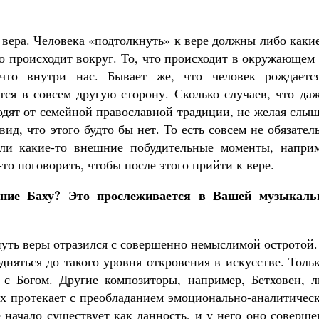
 вера. Человека «подтолкнуть» к вере должны либо каки
то происходит вокруг. То, что происходит в окружающем
 что внутри нас. Бывает же, что человек рождаетс
тся в совсем другую сторону. Сколько случаев, что да
одят от семейной православной традиции, не желая слы
ид, что этого будто бы нет. То есть совсем не обязател
или какие-то внешние побудительные моменты, наприм
то поговорить, чтобы после этого прийти к вере.
ние Баху? Это прослеживается в Вашей музыкаль
 путь веры отразился с совершенно немыслимой остротой
дняться до такого уровня откровения в искусстве. Толь
 с Богом. Другие композиторы, например, Бетховен, л
их протекает с преобладанием эмоционально-аналитичес
е начало существует как данность, и у него оно соверш