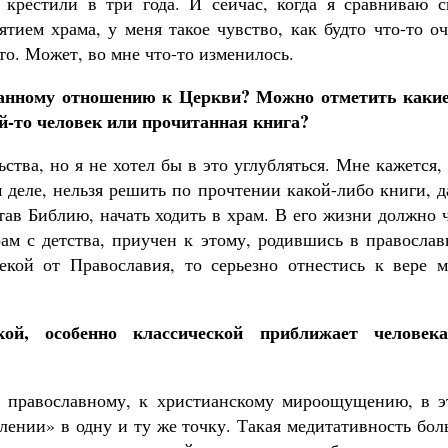
крестили в три года. И сейчас, когда я сравниваю с
Как найти своё место в жизни
Кирилл Мурышев
тием храма, у меня такое чувство, как будто что-то о
то. Может, во мне что-то изменилось.
нанному отношению к Церкви? Можно отметить какие
й-то человек или прочитанная книга?
тва, но я не хотел бы в это углубляться. Мне кажется,
м деле, нельзя решить по прочтении какой-либо книги, 
тав Библию, начать ходить в храм. В его жизни должно 
рам с детства, приучен к этому, родившись в правосла
екой от Православия, то серьезно отнестись к вере м
ой, особенно классической приближает человек
 к православному, к христианскому мироощущению, в э
блении» в одну и ту же точку. Такая медитативность бо