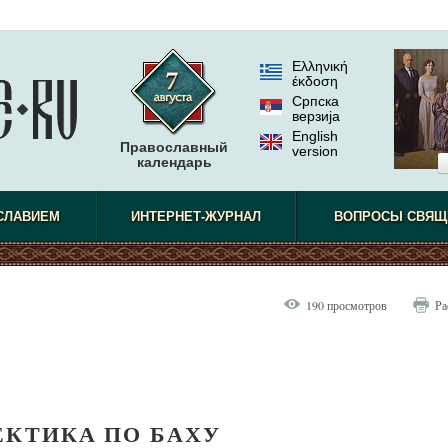
Ελληνική
έκδοση
Српска
верзиjа
English
Православный
version
календарь
не видел.
СЛАВИЕМ
ИНТЕРНЕТ-ЖУРНАЛ
ВОПРОСЫ СВЯЩ
190 просмотров
Ра
ЕКТИКА ПО БАХУ