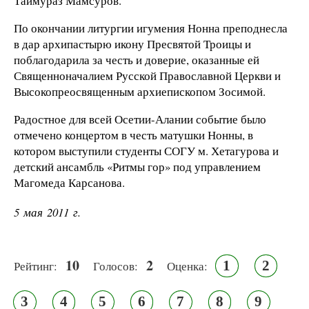
Таймураз Мамсуров.
По окончании литургии игумения Нонна преподнесла
в дар архипастырю икону Пресвятой Троицы и
поблагодарила за честь и доверие, оказанные ей
Священноначалием Русской Православной Церкви и
Высокопреосвященным архиепископом Зосимой.
Радостное для всей Осетии-Алании событие было
отмечено концертом в честь матушки Нонны, в
котором выступили студенты СОГУ м. Хетагурова и
детский ансамбль «Ритмы гор» под управлением
Магомеда Карсанова.
5 мая 2011 г.
10
2
1
2
Рейтинг:
Голосов:
Оценка:
3
4
5
6
7
8
9