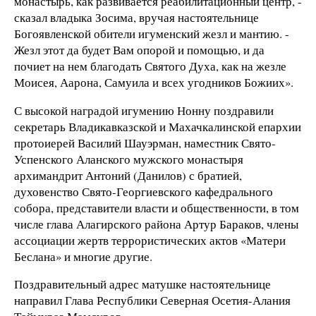
монастырь, как развивается реабилитационный центр, -
сказал владыка Зосима, вручая настоятельнице
Богоявленской обители игуменский жезл и мантию. -
Жезл этот да будет Вам опорой и помощью, и да
почиет на нем благодать Святого Духа, как на жезле
Моисея, Аарона, Самуила и всех угодников Божиих».
С высокой наградой игумению Нонну поздравили
секретарь Владикавказской и Махачкалинской епархии
протоиерей Василий Шауэрман, наместник Свято-
Успенского Аланского мужского монастыря
архимандрит Антоний (Данилов) с братией,
духовенство Свято-Георгиевского кафедрального
собора, представители власти и общественности, в том
числе глава Алагирского района Артур Бараков, члены
ассоциации жертв террористических актов «Матери
Беслана» и многие другие.
Поздравительный адрес матушке настоятельнице
направил Глава Республики Северная Осетия-Алания