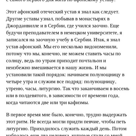
Этот афонский отеческий устав я знал как следует.
Другие уставы узнал, побывав в монастырях в
Джорданвилле и в Сербии, где учился заочно. Еще
будучи преподавателем в немецком университете, я
записался на заочную учебу в Сербии. Итак, я знал
устав афонский. Мы его несколько видоизменили,
потому что мы, конечно, не можем ставить часы по
солнцу, ведь по утрам приходит почтальон и
неизбежно вмешивается в нашу жизнь. И мы
установили такой порядок: начинаем полунощницу в
четыре утра и служим все подряд: полунощницу,
утреню, часы, литургию. Так что заканчиваем в восемь
или в полдевятого, в зависимости от времени года,
когда читаются две или три кафизмы.
В первое время мне было, конечно, трудно выдержать
этот ритм. Не всегда могли придти певчие, чтобы петь
литургию. Приходилось служить каждый день. Потом
набралось еще два человека, которые стали со мной