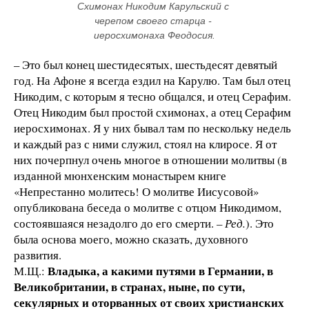
Схимонах Никодим Карульский с 
черепом своего старца - 
иеросхимонаха Феодосия.
– Это был конец шестидесятых, шестьдесят девятый
год. На Афоне я всегда ездил на Карулю. Там был отец
Никодим, с которым я тесно общался, и отец Серафим.
Отец Никодим был простой схимонах, а отец Серафим
иеросхимонах. Я у них бывал там по нескольку недель
и каждый раз с ними служил, стоял на клиросе. Я от
них почерпнул очень многое в отношении молитвы (в
изданной мюнхенским монастырем книге
«Непрестанно молитесь! О молитве Иисусовой»
опубликована беседа о молитве с отцом Никодимом,
состоявшаяся незадолго до его смерти.
– Ред.
). Это
была основа моего, можно сказать, духовного
развития.
Владыка, а какими путями в Германии, в
М.Щ.:
Великобритании, в странах, ныне, по сути,
секулярных и оторванных от своих христианских