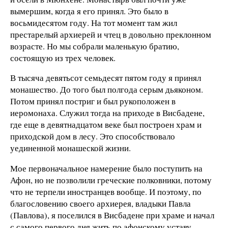
вымершим, когда я его принял. Это было в
восьмидесятом году. На тот момент там жил
престарелый архиерей и чтец в довольно преклонном
возрасте. Но мы собрали маленькую братию,
состоящую из трех человек.
В тысяча девятьсот семьдесят пятом году я принял
монашество. До того был полгода серым дьяконом.
Потом принял постриг и был рукоположен в
иеромонаха. Служил тогда на приходе в Висбадене,
где еще в девятнадцатом веке был построен храм и
приходской дом в лесу. Это способствовало
уединенной монашеской жизни.
Мое первоначальное намерение было поступить на
Афон, но не позволили греческие полковники, потому
что не терпели иностранцев вообще. И поэтому, по
благословению своего архиерея, владыки Павла
(Павлова), я поселился в Висбадене при храме и начал
с самого первого дня жить по афонскому уставу.