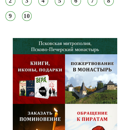
2
3
4
5
6
7
8
9
10
Псковская митрополия,
Псково-Печерский монастырь