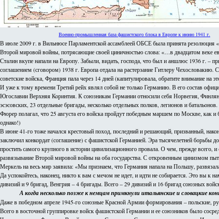
Военно-промышленная база фашистского блока в Европе к июню 1941 г.
В июле 2009 г. в Вильнюсе Парламентской ассамблеей ОБСЕ была принята резолюция «В
Второй мировой войны, потрясающие своей циничностью слова: «…в двадцатом веке евро
Сталин вкупе напали на Европу. Забыли, видать, господа, что был и аншлюс 1936 г. – 
соглашением (сговором) 1938 г. Европа отдала на растерзание Гитлеру Чехословакию. С
советские войска, Франция пала через 14 дней (капитулировала, обратите внимание на эт
И уже к тому времени Третий рейх являл собой не только Германию. В его состав офиц
Югославии Верхняя Коринтия. К союзникам Германии относили себя Норвегия, Финлянди
эсэсовских, 23 отдельные бригады, несколько отдельных полков, легионов и батальонов.
Фюрер полагал, что 25 августа его войска пройдут победным маршем по Москве, как и 
однако!)
В июне 41-го тоже начался крестовый поход, последний и решающий, призванный, након
заключил конкордат (соглашение) с фашистской Германией. Эра тысячелетней борьбы дол
простить самого крупного в истории цивилизационного провала. О чем, прежде всего, 
развязывание Второй мировой войны на оба государства. С откровенным цинизмом пытаяс
Меркель на весь мир заявила: «Мы признаем, что Германия напала на Польшу, развязал
Да успокойтесь, наконец, никто к вам с мечом не идет, и идти не собирается. Это вы 
дивизий и 9 бригад, Венгрия – 4 бригады. Всего – 29 дивизий и 16 бригад союзных войс
А когда несколько позже к немцам примкнули итальянские и словацкие ко
Даже в победном апреле 1945-го союзные Красной Армии формирования – польские, рум
Всего в восточной группировке войск фашистской Германии и ее союзников было сосредо