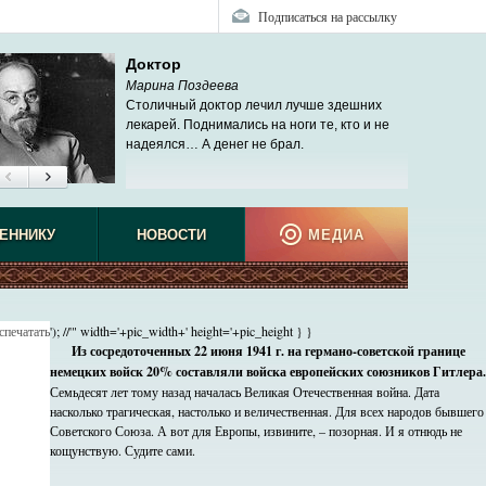
Подписаться на рассылку
Доктор
Марина Поздеева
Столичный доктор лечил лучше здешних
лекарей. Поднимались на ноги те, кто и не
надеялся… А денег не брал.
ЕННИКУ
НОВОСТИ
МЕДИА
спечатать
'); //'" width='+pic_width+' height='+pic_height } }
Из сосредоточенных 22 июня 1941 г. на германо-советской границе
немецких войск 20% составляли войска европейских союзников Гитлера.
Семьдесят лет тому назад началась Великая Отечественная война. Дата
насколько трагическая, настолько и величественная. Для всех народов бывшего
Советского Союза. А вот для Европы, извините, – позорная. И я отнюдь не
кощунствую. Судите сами.