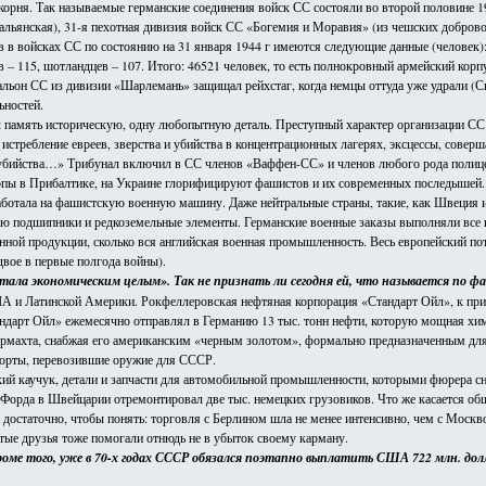
о корня. Так называемые германские соединения войск СС состояли во второй половине
альянская), 31-я пехотная дивизия войск СС «Богемия и Моравия» (из чешских добров
в войсках СС по состоянию на 31 января 1944 г имеются следующие данные (человек): н
цев – 115, шотландцев – 107. Итого: 46521 человек, то есть полнокровный армейский кор
льон СС из дивизии «Шарлемань» защищал рейхстаг, когда немцы оттуда уже удрали (Сп
ьностей.
рял память историческую, одну любопытную деталь. Преступный характер организации
 истребление евреев, зверства и убийства в концентрационных лагерях, эксцессы, сов
 убийства…» Трибунал включил в СС членов «Ваффен-СС» и членов любого рода полицей
ропы в Прибалтике, на Украине глорифицируют фашистов и их современных последышей. Ес
работала на фашистскую военную машину. Даже нейтральные страны, такие, как Швеция 
ию подшипники и редкоземельные элементы. Германские военные заказы выполняли все к
нной продукции, сколько вся английская военная промышленность. Весь европейский п
вое в первые полгода войны).
тала экономическим целым». Так не признать ли сегодня ей, что называется по 
ША и Латинской Америки. Рокфеллеровская нефтяная корпорация «Стандарт Ойл», к при
андарт Ойл» ежемесячно отправлял в Германию 13 тыс. тонн нефти, которую мощная хим
ермахта, снабжая его американским «черным золотом», формально предназначенным для
спорты, перевозившие оружие для СССР.
ский каучук, детали и запчасти для автомобильной промышленности, которыми фюрера с
 Форда в Швейцарии отремонтировал две тыс. немецких грузовиков. Что же касается о
е достаточно, чтобы понять: торговля с Берлином шла не менее интенсивно, чем с Мос
тые друзья тоже помогали отнюдь не в убыток своему карману.
оме того, уже в 70-х годах СССР обязался поэтапно выплатить США 722 млн. долла