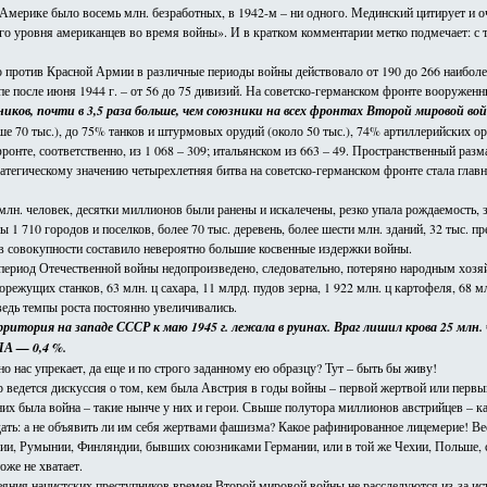
мерике было восемь млн. безработных, в 1942-м – ни одного. Мединский цитирует и о
уровня американцев во время войны». И в кратком комментарии метко подмечает: с тех 
то против Красной Армии в различные периоды войны действовало от 190 до 266 наибол
пе после июня 1944 г. – от 56 до 75 дивизий. На советско-германском фронте вооружен
иков, почти в 3,5 раза больше, чем союзники на всех фронтах Второй мировой во
е 70 тыс.), до 75% танков и штурмовых орудий (около 50 тыс.), 74% артиллерийских ору
нте, соответственно, из 1 068 – 309; итальянском из 663 – 49. Пространственный размах
атегическому значению четырехлетняя битва на советско-германском фронте стала главн
лн. человек, десятки миллионов были ранены и искалечены, резко упала рождаемость,
1 710 городов и поселков, более 70 тыс. деревень, более шести млн. зданий, 32 тыс. п
 в совокупности составило невероятно большие косвенные издержки войны.
а период Отечественной войны недопроизведено, следовательно, потеряно народным хоз
ллорежущих станков, 63 млн. ц сахара, 11 млрд. пудов зерна, 1 922 млн. ц картофеля, 68
ведь темпы роста постоянно увеличивались.
ритория на западе СССР к маю 1945 г. лежала в руинах. Враг лишил крова 25 млн
ША — 0,4 %.
о нас упрекает, да еще и по строго заданному ею образцу? Тут – быть бы живу!
ор ведется дискуссия о том, кем была Австрия в годы войны – первой жертвой или перв
у них была война – такие нынче у них и герои. Свыше полутора миллионов австрийцев –
ать: а не объявить ли им себя жертвами фашизма? Какое рафинированное лицемерие! В
грии, Румынии, Финляндии, бывших союзниками Германии, или в той же Чехии, Польше, 
оже не хватает.
 деяния нацистских преступников времен Второй мировой войны не расследуются из-за 