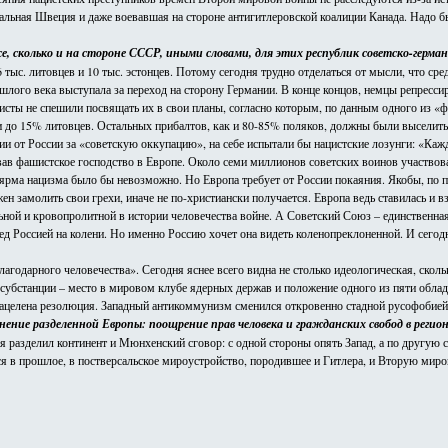
ральная Швеция и даже воевавшая на стороне антигитлеровской коалиции Канада. Надо б
сколько и на стороне СССР, иными словами, для этих республик советско-германск
тыс. литовцев и 10 тыс. эстонцев. Потому сегодня трудно отделаться от мысли, что ср
ошлого века выступала за переход на сторону Германии. В конце концов, немцы репресси
сты не спешили посвящать их в свои планы, согласно которым, по данным одного из «
до 15% литовцев. Остальных прибалтов, как и 80-85% поляков, должны были выселить «
и от России за «советскую оккупацию», на себе испытали бы нацистские лозунги: «Кажд
в фашистское господство в Европе. Около семи миллионов советских воинов участвова
ярма нацизма было бы невозможно. Но Европа требует от России покаяния. Якобы, по п
замолить свои грехи, иначе не по-христиански получается. Европа ведь ставилась и взр
льной и кровопролитной в истории человечества войне. А Советский Союз – единственная
ед Россией на колени. Но именно Россию хочет она видеть коленопреклоненной. И сегод
благодарного человечества». Сегодня яснее всего видна не столько идеологическая, ск
 субстанции – место в мировом клубе ядерных держав и положение одного из пяти обл
нацелена резолюция. Западный антикоммунизм сменился откровенно стадной русофобией
ение разделенной Европы: поощрение прав человека и гражданских свобод в регион
емя разделил континент и Мюнхенский сговор: с одной стороны опять Запад, а по другую
ся в прошлое, в постверсальское мироустройство, породившее и Гитлера, и Вторую миров