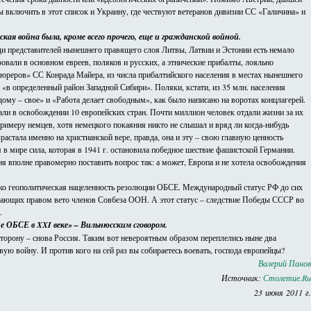
ы включить в этот список и Украину, где чествуют ветеранов дивизии СС «Галичина» и
ая война была, кроме всего прочего, еще и гражданской войной.
еди представителей нынешнего правящего слоя Литвы, Латвии и Эстонии есть немало
ровали в основном евреев, поляков и русских, а этнические прибалты, лояльно
фюреров» СС Конрада Майера, из числа прибалтийского населения в местах нынешнего
в определенный район Западной Сибири». Поляки, кстати, из 35 млн. населения
ому – свое» и «Работа делает свободным», как было написано на воротах концлагерей.
ли в освобождении 10 европейских стран. Почти миллион человек отдали жизни за их
римеру немцев, хотя немецкого покаяния никто не слышал и вряд ли когда-нибудь
астала именно на христианской вере, правда, она и эту – свою главную ценность
 в мире сила, которая в 1941 г. остановила победное шествие фашистской Германии.
ня вполне правомерно поставить вопрос так: а может, Европа и не хотела освобождения
олько геополитическая нацеленность резолюции ОБСЕ. Международный статус РФ до сих
адающих правом вето членов Совбеза ООН. А этот статус – следствие Победы СССР во
.
е ОБСЕ в XXI веке» – Вильнюсским сговором.
 сторону – снова Россия. Таким вот невероятным образом переплелись ныне два
ую войну. И против кого на сей раз вы собираетесь воевать, господа европейцы?
Валерий Панов
Источник:
Столетие.Ru
23 июня 2011 г.