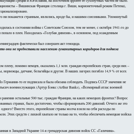
ккупации Греции и Югославии, на Восточном фронте ее сухопутных частей не было.
рационисты – Вишинская Франция (столица г. Виши, марионеточный режим Петена),
уционализировано.
это ни покажется странным, являлись, вроде бы, и нашими союзниками. Упомянутый
одилась в состоянии войны с Советским Союзом, тем не менее, с октября 1941-го до
ч попало в плен. Находилась «Голубая дивизия», в основном, под осажденным
ленинградцев фактически был совершен акт геноцида.
 что они не предоставили населению гуманитарных коридоров для подвоза
м плену, помимо немцев, оказались 1,1 млн. граждан европейских стран, среди них –
нны, норвежцы, датчане, бельгийцы и другие. В наших лагерях погибло 14,9 % от всех
о Германия-то ее подписала и была обязана соблюдать. Подпись СССР значения не
 тысяч военнослужащих (Артур Бэнкс (Arthur Banks), «Всемирный атлас военной
ли ранения остальные 500 тыс. граждан Франции, на каких немецких фронтах? Вопрос
ванных странах, было достаточно, чтобы сформировать 200 дивизий. Отчего же это
 одного? Вместо этого, европейские страны молча взяли на себя расходы по
лн. Этих средств с лихвой хватало не только на то, чтобы обеспечить немецкие войска
ванная в Западной Украине 14-я гренадерская дивизия войск СС «Галичина».