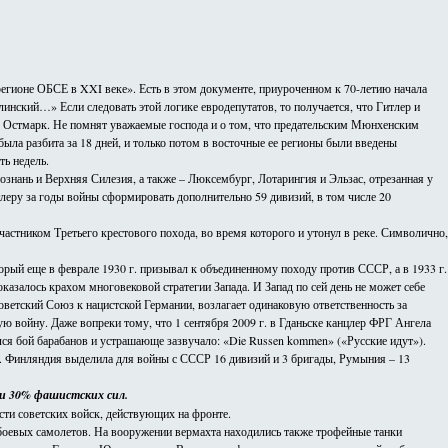
егионе ОБСЕ в XXI веке». Есть в этом документе, приуроченном к 70-летию начала
нский…» Если следовать этой логике евродепутатов, то получается, что Гитлер и
лся Остмарк. Не помнят уважаемые господа и о том, что предательским Мюнхенским
была разбита за 18 дней, и только потом в восточные ее регионы были введены
ть недель.
знань и Верхняя Силезия, а также – Люксембург, Лотарингия и Эльзас, отрезанная у
еру за годы войны сформировать дополнительно 59 дивизий, в том числе 20
астником Третьего крестового похода, во время которого и утонул в реке. Символично,
рый еще в феврале 1930 г. призывал к объединенному походу против СССР, а в 1933 г.
азалось крахом многовековой стратегии Запада. И Запад по сей день не может себе
ветский Союз к нацистской Германии, возлагает одинаковую ответственность за
ю войну. Даже вопреки тому, что 1 сентября 2009 г. в Гданьске канцлер ФРГ Ангела
ся бой барабанов и устрашающе зазвучало: «Die Russen kommen» («Русские идут»).
аве. Финляндия выделила для войны с СССР 16 дивизий и 3 бригады, Румыния – 13
ти 30% фашистских сил.
сти советских войск, действующих на фронте.
. боевых самолетов. На вооружении вермахта находились также трофейные танки