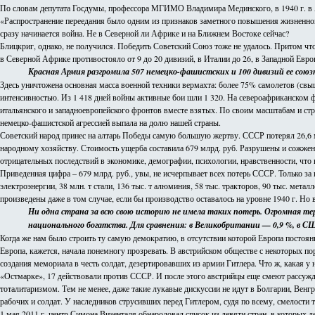
По словам депутата Госдумы, профессора МГИМО Владимира Мединского, в 1940 г. в А
«Распространение переедания было одним из признаков заметного повышения жизненного 
сразу начинается война. Не в Северной ли Африке и на Ближнем Востоке сейчас?
Блицкриг, однако, не получился. Победить Советский Союз тоже не удалось. Притом ч
в Северной Африке противостояло от 9 до 20 дивизий, в Италии до 26, в Западной Евро
Красная Армия разгромила 507 немецко-фашистских и 100 дивизий ее союзн
Здесь уничтожена основная масса военной техники вермахта: более 75% самолетов (свыш
интенсивностью. Из 1 418 дней войны активные бои шли 1 320. На североафриканском фро
итальянского и западноевропейского фронтов вместе взятых. По своим масштабам и стр
немецко-фашистской агрессией выпала на долю нашей страны.
Советский народ принес на алтарь Победы самую большую жертву. СССР потерял 26,6 м
народному хозяйству. Стоимость ущерба составила 679 млрд. руб. Разрушены и сожжены 
отрицательных последствий в экономике, демографии, психологии, нравственности, что
Приведенная цифра – 679 млрд. руб., увы, не исчерпывает всех потерь СССР. Только з
электроэнергии, 38 млн. т стали, 136 тыс. т алюминия, 58 тыс. тракторов, 90 тыс. мета
произведены даже в том случае, если бы производство оставалось на уровне 1940 г. Но 
Ни одна страна за всю свою историю не имела таких потерь. Огромная тер
национального богатства. Для сравнения: в Великобритании — 0,9 %, в С
Когда же нам было строить ту самую демократию, в отсутствии которой Европа постоянн
Европа, кажется, начала понемногу прозревать. В австрийском обществе с некоторых п
создания мемориала в честь солдат, дезертировавших из армии Гитлера. Что ж, какая 
«Остмарке», 17 действовали против СССР. И после этого австрийцы еще смеют рассужд
тоталитаризмом. Тем не менее, даже такие лукавые дискуссии не идут в Болгарии, Вен
рабочих и солдат. У наследников струсивших перед Гитлером, судя по всему, смелости т
1 мая 2011 г. центр Симона Визенталя обнародовал список из девяти стран, в которых