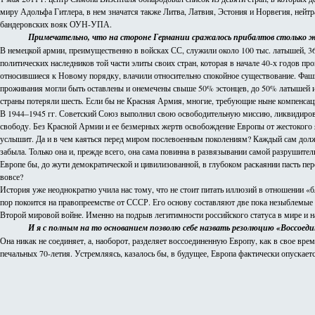
миру Адольфа Гитлера, в нем значатся также Литва, Латвия, Эстония и Норвегия, нейт
бандеровских вояк ОУН-УПА.
Примечательно, что на стороне Германии сражалось прибалтов столько же, 
В немецкой армии, преимущественно в войсках СС, служили около 100 тыс. латышей, 36 
политических наследников той части элиты своих стран, которая в начале 40-х годов пр
относившиеся к Новому порядку, влачили относительно спокойное существование. Фаши
проживания могли быть оставлены и онемечены свыше 50% эстонцев, до 50% латышей и 
страны потеряли шесть. Если бы не Красная Армия, многие, требующие ныне компенсаци
В 1944–1945 гг. Советский Союз выполнил свою освободительную миссию, ликвидирова
свободу. Без Красной Армии и ее безмерных жертв освобождение Европы от жестокого 
услышит. Да и в чем каяться перед миром послевоенным поколениям? Каждый сам должен 
забыла. Только она и, прежде всего, она сама повинна в развязывании самой разрушите
Европе бы, до жути демократической и цивилизованной, в глубоком раскаянии пасть пер
вовсе?
История уже неоднократно учила нас тому, что не стоит питать иллюзий в отношении «
пор покоится на правопреемстве от СССР. Его основу составляют две пока незыблемые
Второй мировой войне. Именно на подрыв легитимности российского статуса в мире и 
И я с полным на то основанием позволю себе назвать резолюцию «Воссоедин
Она никак не соединяет, а, наоборот, разделяет воссоединенную Европу, как в свое вр
печальных 70-летия. Устремляясь, казалось бы, в будущее, Европа фактически опускает