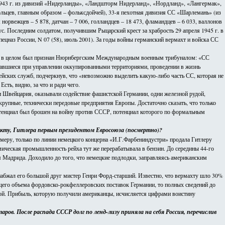
 1943 г. из дивизий «Нидерланды», «Ландшторм Нидерланд», «Нордланд», «Лангермак»,
ольцев, главным образом – фольксдойчей), 33-я пехотная дивизия СС «Шарлемань» (из
орвежцев – 5 878, датчан – 7 006, голландцев – 18 473, фламандцев – 6 033, валлонов
пус. Последним солдатом, получившим Рыцарский крест за храбрость 29 апреля 1945 г. в
ецназ России, N 07 (58), июль 2001). За годы войны германский вермахт и войска СС
 СС в целом был признан Нюрнбергским Международным военным трибуналом: «СС
ершавшиеся при управлении оккупированными территориями, проведении в жизнь
ских служб, подчеркнув, что «невозможно выделить какую-либо часть СС, которая не
ть, видно, за что и ради чего.
и Швейцария, оказывали содействие фашистской Германии, одни железной рудой,
рупные, технически передовые предприятия Европы. Достаточно сказать, что только
отенциал был брошен на войну против СССР, потенциал которого по формальным
факту, Гитлера первым президентом Евросоюза (посмертно)?
меру, только по линии немецкого концерна «И.Г.Фарбениндустри» продала Гитлеру
ическая промышленность рейха тут же перерабатывала в бензин. До середины 44-го
 Мадрида. Доходило до того, что немецкие подлодки, заправляясь американским
набжал его большой друг мистер Генри Форд-старший. Известно, что вермахту шло 30%
бщего объема фордовско-рокфеллеровских поставок Германии, то полных сведений до
квой. Прибыль, которую получили американцы, исчисляется цифрами воистину
ров. После распада СССР долг по ленд-лизу приняла на себя Россия, перечислив