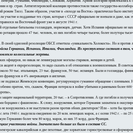
 Венгрии, Румынии, Финляндии, Словакии, Хорватии. Армия Болгарии привлекалась к о
ии и пр. стран. Антигитлеровской коалиции противостояли также государства-коллабо
 режим Тисо). Таким образом, участие в «походе на Восток» практически было инстит
и участие и подданные тех стран, которые с СССР официально не воевали и даже, как 
правился на Восточный фронт уже в августе 1941 г.
 отдельные батальоны голландцев, норвежцев, датчан. Хотя Испания официально не нах
о ротации прошло 47 тыс. человек, из них погибло четыре тысячи, более полутора тыся
Н. В своей одиозной резолюции ОБСЕ отметила «уникальность Холокоста». Но и против 
и войска Германии, Испании, Италии, Финляндии. Их преступление состоит в том,
повлекло колоссальные жертвы.
их офицеров, но никак не ленинградские могилы стариков, женщин и детей.
я акцент в еврорезолюции, то надо сказать и об отношении к военнопленным. В советско
в, около 50 тыс. итальянцев, 23 тыс. французов, 50 тыс. испанцев. Были и голландцы, фи
из французов и 4% американцев и англичан.
ин не подписал Женевскую конвенцию, регулирующую гуманное обращение с пленными. Н
собенно притом, что, скажем, Франция потеряла в войне убитыми и ранеными более 600
Европы»,
ри защите национальной территории, 20 тыс. – в Сопротивлении. А где погибли и получи
ми борцами с фашизмом». К слову, вооружения, которое Германия захватила в оккупиро
а не вооружились и не выступили разом против обоих диктаторов? Или – хотя бы против
ета 1940 г. выделяла ежедневно по 20 млн. немецких марок, а с осени 1942 г. – по 25 м
ую Германию более чем 80 млрд. марок, из них 35 млрд. дала Франция.
ецкие участники войны. Значительно больше их было в составе СС.
 венгерские кавалерийская и две пехотные, две хорватские горнострелковые и сформиро