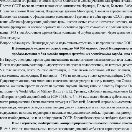
Чехословакии и Франции. В войне против Советского Союза участвовали армии Италии,
Против СССР воевали крупные воинские контингенты Франции, Польши, Бельгии, Албан
Норвегия (режим Квислинга), Нидерланды (режим Мюссерта), Словакия (профашистский
Вместе, так сказать, с официальными союзниками Германии в войне против СССР принял
выше «Легион французских добровольцев», численностью свыше шести тыс. человек, от
Кроме французов, в составе вермахта на Восточном фронте сражались с Красной Армией
конца 1943 г. на Восточном фронте была испанская «Голубая дивизия». Через дивизию п
Ленинградом.
Вопрос о блокадном Ленинграде давно надо ставить отдельно, и на уровне не ниже ОО
В Ленинграде только от голода умерло 700 000 человек. Город блокировал
продовольствия и для выхода мирных граждан из осажденного города, что 
На Европу, очевидно, производят впечатление исключительно катыньские могилы польск
И если продолжить разговор о «преступлениях против человечества», на которых делаетс
500 тыс. венгров, почти 157 тыс. австрийцев, 70 тыс. чехов и словаков, 60 тыс. поляко
захваченных гитлеровцев. В немецких – 58% из попавших в плен красноармейцев, 2,6% 
Существует мнение, что миллионы советских солдат умерли в плену потому, что Стал
имела. Фашисты просто не считали русских людьми. Вывод явно не в пользу Европы. О
истории» (A World Atlas of Military History), Б.Ц. Урланис, «Войны и народонаселение 
«История второй мировой войны 1939-1945», т. 3.): 84 тыс. пали в боевых действиях п
чисто риторический. Очень похожая ситуация с Польшей, Бельгией и прочими «активны
европейцы, которые сегодня ставят на одну доску сталинский и гитлеровский режимы, д
содержанию на своих территориях немецких оккупационных войск. Франция, например, с л
всем необходимым, но и на войну против СССР. Европейские страны снабдили фашистск
И не в вермахте, подчеркиваю, концентрировались наиболее идейные ненем
В 1943-1944 гг. появились семь новых эсэсовских дивизий: албанская горнострелковая,