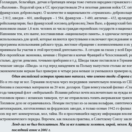
Голландцев, бельгийцев, датчан и британцев немцы тоже считали народами германског
«Валлония». Недолгий срок в СС просуществовали 29-я пехотная дивизия войск СС (ит
французских добровольцев). О количестве и национальности «германских» добровольцев 
– 2 812, шведов – 601, швейцарцев – 1 584, французов – 3 480, англичан – 432, ирланд
рейхсканцелярии, был французский эсесовец-доброволец Эжен Вало, а французский бата
пополнили свыше 1,8 млн. человек из числа граждан европейских государств и национал
Напомним тем, кто нынче, восстанавливая «национальную память», в одночасье поте
использовалась для целей, которые являются преступными и включают преследование и
программы использования рабского труда, жестокое обращение с военнопленными и их
принимала бы участия в этой преступной деятельности». А сегодня на глазах у всей Ев
Вся европейская экономика, начиная с Норвегии и кончая Францией и Чехословакией, 
сталью, другие деньгами, точными приборами и т.д. Шведы также поставляли в Герман
чешские заводы «Шкода» за год перед нападением на Польшу выпустили столько же вое
экономическим меркам был примерно в четыре раза меньше (и уменьшился примерно вд
Один английский историк правильно написал, что именно тогда «Европа с
Но и это еще не все. Германия получала через посредников значительную помощь из С
бензина и смазочных материалов на 20 млн. долларов. Один венесуэльский филиал «Ст
года танкерный флот «нейтральной» Испании работал почти исключительно на нужды в
топливом прямо с испанских танкеров, тут же отправлялись топить американские тран
Топливом дело не ограничивалось. Немцам поступал из-за океана вольфрам, синтетиче
автопокрышек, изготовленных на фордовских заводах, и только осенью 1942-го филиал
сих пор нет: коммерческая, мол, тайна. Но и просочившейся наружу информации вполн
астрономического порядка. Впрочем, как показала практика, и Советскому Союзу закля
Ленд-лиз не был бесплатным. Мы за все платили золотом, икрой, мехом. Кр
последний взнос в 2001 г.