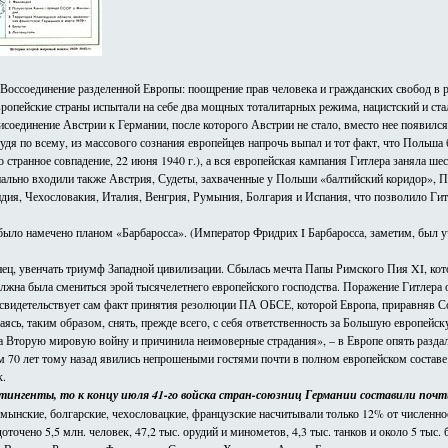
оссоединение разделенной Европы: поощрение прав человека и гражданских свобод в р
пейские страны испытали на себе два мощных тоталитарных режима, нацистский и стали
присоединение Австрии к Германии, после которого Австрии не стало, вместо нее появи
удя по всему, из массового сознания европейцев напрочь выпал и тот факт, что Польша 
о странное совпадение, 22 июня 1940 г.), а вся европейская кампания Гитлера заняла шес
иально входили также Австрия, Судеты, захваченные у Польши «балтийский коридор», По
я, Чехословакия, Италия, Венгрия, Румыния, Болгария и Испания, что позволило Гитл
было намечено планом «Барбаросса». (Император Фридрих I Барбаросса, заметим, был уч
ец, увенчать триумф Западной цивилизации. Сбылась мечта Папы Римского Пия XI, кото
жна была смениться эрой тысячелетнего европейского господства. Поражение Гитлера ок
и свидетельствует сам факт принятия резолюции ПА ОБСЕ, которой Европа, приравняв Со
ь, таким образом, снять, прежде всего, с себя ответственность за Большую европейску
а Вторую мировую войну и причинила неимоверные страдания», – в Европе опять раздал
к нам 70 лет тому назад явились непрошеными гостями почти в полном европейском сост
к.
нтингенты, то к концу июля 41-го войска стран-союзниц Германии составили поч
ынские, болгарские, чехословацкие, французские насчитывали только 12% от численно
точено 5,5 млн. человек, 47,2 тыс. орудий и минометов, 4,3 тыс. танков и около 5 тыс