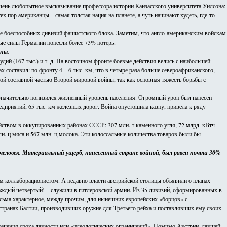
чень любопытное высказывание профессора истории Канзасского университета Уилсона:
пор американцы – самая толстая нация на планете, а чуть начинают худеть, где-то
ее боеспособных дивизий фашистского блока. Заметим, что англо-американским войскам
ные силы Германии понесли более 73% потерь.
йны.
дий (167 тыс.) и т. д. На восточном фронте боевые действия велись с наибольшей
 составил: по фронту 4 – 6 тыс. км, что в четыре раза больше североафриканского,
ой составной частью Второй мировой войны, так как основная тяжесть борьбы с
 значительно понизился жизненный уровень населения. Огромный урон был нанесен
редприятий, 65 тыс. км железных дорог. Война опустошила казну, привела к ряду
яйством в оккупированных районах СССР: 307 млн. т каменного угля, 72 млрд. кВтч
 млн. ц мяса и 567 млн. ц молока. Эти колоссальные количества товаров были бы
. человек. Материальный ущерб, нанесенный стране войной, был равен почти 30%
ым коллаборационистом. А недавно власти австрийской столицы объявили о планах
 каждый четвертый! – служили в гитлеровской армии. Из 35 дивизий, сформированных в
есьма характерное, между прочим, для нынешних европейских «борцов» с
странах Балтии, производивших оружие для Третьего рейха и поставлявших ему своих
истечения срока давности или «идеологических ограничений». Помимо Австрии, давшей