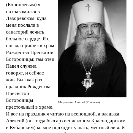
(Коноплевым) я
познакомился в
Лазоревском, куда
меня послали в
санаторий лечить
больное сердце. Я с
поезда пришел в храм
Рождества Пресвятой
Богородицы; там отец
Павел служил,
говорят, и сейчас
жив. Был как раз
праздник Рождества
Пресвятой
Богородицы –
Митрополит Алексий (Коноплев)
престольный в храме.
И вот на праздник я читаю на всенощной, а владыка
Алексий (он тогда был архиепископом Краснодарским
и Кубанским) ко мне подходит узнать, местный ли я. Я