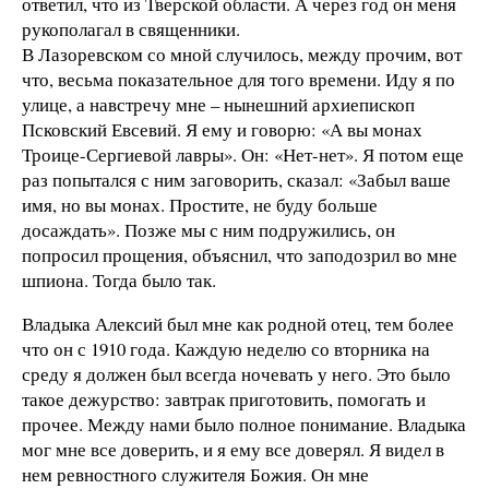
ответил, что из Тверской области. А через год он меня
рукополагал в священники.
В Лазоревском со мной случилось, между прочим, вот
что, весьма показательное для того времени. Иду я по
улице, а навстречу мне – нынешний архиепископ
Псковский Евсевий. Я ему и говорю: «А вы монах
Троице-Сергиевой лавры». Он: «Нет-нет». Я потом еще
раз попытался с ним заговорить, сказал: «Забыл ваше
имя, но вы монах. Простите, не буду больше
досаждать». Позже мы с ним подружились, он
попросил прощения, объяснил, что заподозрил во мне
шпиона. Тогда было так.
Владыка Алексий был мне как родной отец, тем более
что он с 1910 года. Каждую неделю со вторника на
среду я должен был всегда ночевать у него. Это было
такое дежурство: завтрак приготовить, помогать и
прочее. Между нами было полное понимание. Владыка
мог мне все доверить, и я ему все доверял. Я видел в
нем ревностного служителя Божия. Он мне