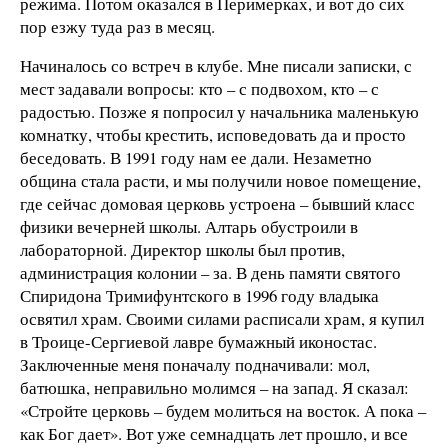
режима. Потом оказался в Перимерках, и вот до сих
пор езжу туда раз в месяц.
Начиналось со встреч в клубе. Мне писали записки, с
мест задавали вопросы: кто – с подвохом, кто – с
радостью. Позже я попросил у начальника маленькую
комнатку, чтобы крестить, исповедовать да и просто
беседовать. В 1991 году нам ее дали. Незаметно
община стала расти, и мы получили новое помещение,
где сейчас домовая церковь устроена – бывший класс
физики вечерней школы. Алтарь обустроили в
лабораторной. Директор школы был против,
администрация колонии – за. В день памяти святого
Спиридона Тримифунтского в 1996 году владыка
освятил храм. Своими силами расписали храм, я купил
в Троице-Сергиевой лавре бумажный иконостас.
Заключенные меня поначалу подначивали: мол,
батюшка, неправильно молимся – на запад. Я сказал:
«Стройте церковь – будем молиться на восток. А пока –
как Бог дает». Вот уже семнадцать лет прошло, и все