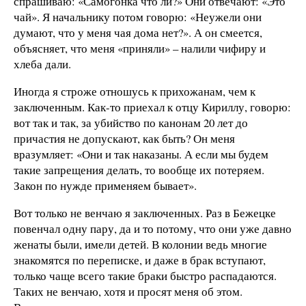
спрашиваю: «Самогонка что ли?» Они отвечают: «Это
чай». Я начальнику потом говорю: «Неужели они
думают, что у меня чая дома нет?». А он смеется,
объясняет, что меня «приняли» – налили чифиру и
хлеба дали.
Иногда я строже отношусь к прихожанам, чем к
заключенным. Как-то приехал к отцу Кириллу, говорю:
вот так и так, за убийство по канонам 20 лет до
причастия не допускают, как быть? Он меня
вразумляет: «Они и так наказаны. А если мы будем
такие запрещения делать, то вообще их потеряем.
Закон по нужде применяем бывает».
Вот только не венчаю я заключенных. Раз в Бежецке
повенчал одну пару, да и то потому, что они уже давно
женаты были, имели детей. В колонии ведь многие
знакомятся по переписке, и даже в брак вступают,
только чаще всего такие браки быстро распадаются.
Таких не венчаю, хотя и просят меня об этом.