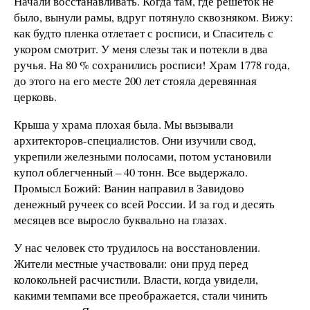
Начали восстанавливать. Когда там, где решеток не
было, вынули рамы, вдруг потянуло сквозняком. Вижу:
как будто пленка отлетает с росписи, и Спаситель с
укором смотрит. У меня слезы так и потекли в два
ручья. На 80 % сохранились росписи! Храм 1778 года,
до этого на его месте 200 лет стояла деревянная
церковь.
Крыша у храма плохая была. Мы вызывали
архитекторов-специалистов. Они изучили свод,
укрепили железными полосами, потом установили
купол облегченный – 40 тонн. Все выдержало.
Промысл Божий: Ванин направил в Завидово
денежный ручеек со всей России. И за год и десять
месяцев все выросло буквально на глазах.
У нас человек сто трудилось на восстановлении.
Жители местные участвовали: они пруд перед
колокольней расчистили. Власти, когда увидели,
какими темпами все преображается, стали чинить