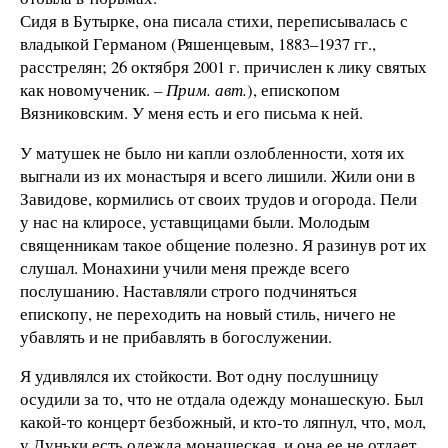
Сидя в Бутырке, она писала стихи, переписывалась с
владыкой Германом (Ряшенцевым, 1883–1937 гг.,
расстрелян; 26 октября 2001 г. причислен к лику святых
как новомученик.
– Прим. авт.
), епископом
Вязниковским. У меня есть и его письма к ней.
У матушек не было ни капли озлобленности, хотя их
выгнали из их монастыря и всего лишили. Жили они в
Завидове, кормились от своих трудов и огорода. Пели
у нас на клиросе, уставщицами были. Молодым
священникам такое общение полезно. Я разинув рот их
слушал. Монахини учили меня прежде всего
послушанию. Наставляли строго подчиняться
епископу, не переходить на новый стиль, ничего не
убавлять и не прибавлять в богослужении.
Я удивлялся их стойкости. Вот одну послушницу
осудили за то, что не отдала одежду монашескую. Был
какой-то концерт безбожный, и кто-то ляпнул, что, мол,
у Дуньки есть одежда монашеская, и она ее не отдает.