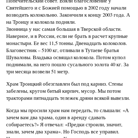
Попечительский совет. Взяли благословение у
Святейшего и с Божией помощью в 2002 году начали
возводить колокольню. Закончили к концу 2003 года. А
на Троицу и колокола подняли.
Звонница у нас самая большая в Тверской области.
Наверное, и в России, если не брать в расчет крупные
монастыри. Ее вес 11,5 тонны. Двенадцать колоколов.
Благовестник – 5100 кг, отливали в Тутаеве братья
Шуваловы. Владыка освящал колокола. Потом купол
поднимали, на него пошло сусального золота 40 кг. За
три месяца возвели 51 метр.
Храм Троицкий обезглавлен был под карниз. Стены
забелены, кругом битый кирпич, мусор. Мы потом
тракторами пятнадцать тележек дряни всякой вывезли.
Когда мы просили храм нам передать, то слышали: «А
зачем вам два храма, один в аренду сдавать
собираетесь?» Я отвечал: «Предки строили, значит,
знали, зачем два храма». Но Господь все управил.