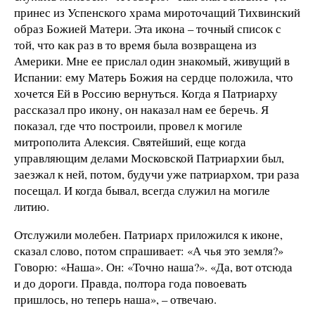
принес из Успенского храма мироточащий Тихвинский
образ Божией Матери. Эта икона – точный список с
той, что как раз в то время была возвращена из
Америки. Мне ее прислал один знакомый, живущий в
Испании: ему Матерь Божия на сердце положила, что
хочется Ей в Россию вернуться. Когда я Патриарху
рассказал про икону, он наказал нам ее беречь. Я
показал, где что построили, провел к могиле
митрополита Алексия. Святейший, еще когда
управляющим делами Московской Патриархии был,
заезжал к ней, потом, будучи уже патриархом, три раза
посещал. И когда бывал, всегда служил на могиле
литию.
Отслужили молебен. Патриарх приложился к иконе,
сказал слово, потом спрашивает: «А чья это земля?»
Говорю: «Наша». Он: «Точно наша?». «Да, вот отсюда
и до дороги. Правда, полтора года повоевать
пришлось, но теперь наша», – отвечаю.