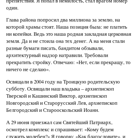
препятствия. Я попал в немилость, стал врагом номер
один.
Глава района попросил два миллиона за землю, на
которой храмы стоят. Наша позиция была: не платить
ни копейки. Ведь это наша родная закладная церковная
земля. Да и не стоила она тех денег. А на меня стали
разные бумаги писать, бандитом обзывали,
архитектурный надзор натравили. Требовали
прекратить стройку. Отвечаю: «Нет, если прекращу, то
ничего не сделаю».
Освящали в 2004 году на Троицкую родительскую
субботу. Освящали наш владыка – архиепископ
Тверской и Кашинский Виктор, архиепископ
Новгородский и Старорусский Лев, архиепископ
Белгородский и Старооскольский Иоанн.
А 29 июня приезжал сам Святейший Патриарх,
осмотрел комплекс и спрашивает: «Кому будем
служить молебен?» Я говорю: «Как благословите», и