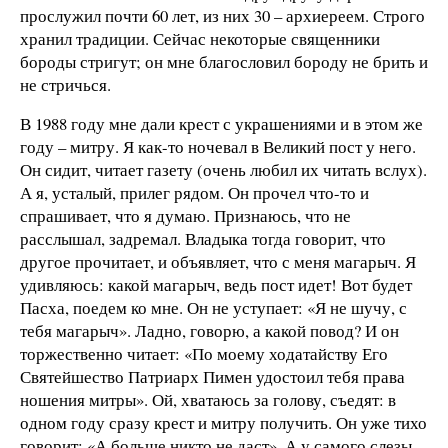
прослужил почти 60 лет, из них 30 – архиереем. Строго
хранил традиции. Сейчас некоторые священники
бороды стригут; он мне благословил бороду не брить и
не стричься.
В 1988 году мне дали крест с украшениями и в этом же
году – митру. Я как-то ночевал в Великий пост у него.
Он сидит, читает газету (очень любил их читать вслух).
А я, усталый, прилег рядом. Он прочел что-то и
спрашивает, что я думаю. Признаюсь, что не
расслышал, задремал. Владыка тогда говорит, что
другое прочитает, и объявляет, что с меня магарыч. Я
удивляюсь: какой магарыч, ведь пост идет! Вот будет
Пасха, поедем ко мне. Он не уступает: «Я не шучу, с
тебя магарыч». Ладно, говорю, а какой повод? И он
торжественно читает: «По моему ходатайству Его
Святейшество Патриарх Пимен удостоил тебя права
ношения митры». Ой, хватаюсь за голову, съедят: в
одном году сразу крест и митру получить. Он уже тихо
говорит: «А больше никто не даст». А у самого слезы