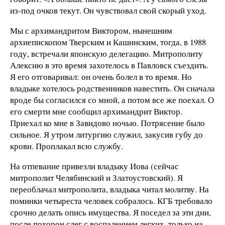
из-под очков текут. Он чувствовал свой скорый уход.
Мы с архимандритом Виктором, нынешним
архиепископом Тверским и Кашинским, тогда, в 1988
году, встречали японскую делегацию. Митрополиту
Алексию в это время захотелось в Павловск съездить.
Я его отговаривал: он очень болел в то время. Но
владыке хотелось родственников навестить. Он сначала
вроде бы согласился со мной, а потом все же поехал. О
его смерти мне сообщил архимандрит Виктор.
Приехал ко мне в Завидово ночью. Потрясение было
сильное. Я утром литургию служил, закусив губу до
крови. Проплакал всю службу.
На отпевание привезли владыку Иова (сейчас
митрополит Челябинский и Златоустовский). Я
переоблачал митрополита, владыка читал молитву. На
поминки четыреста человек собралось. КГБ требовало
срочно делать опись имущества. Я поседел за эти дни,
после похорон слег с воспалением легких, только на