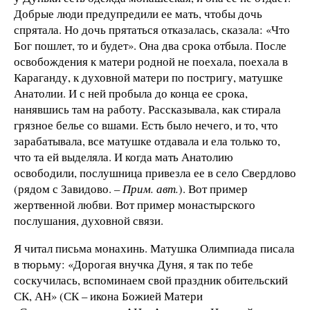
Добрые люди предупредили ее мать, чтобы дочь
спрятала. Но дочь прятаться отказалась, сказала: «Что
Бог пошлет, то и будет». Она два срока отбыла. После
освобождения к матери родной не поехала, поехала в
Караганду, к духовной матери по постригу, матушке
Анатолии. И с ней пробыла до конца ее срока,
нанявшись там на работу. Рассказывала, как стирала
грязное белье со вшами. Есть было нечего, и то, что
зарабатывала, все матушке отдавала и ела только то,
что та ей выделяла. И когда мать Анатолию
освободили, послушница привезла ее в село Свердлово
(рядом с Завидово.
– Прим. авт.
). Вот пример
жертвенной любви. Вот пример монастырского
послушания, духовной связи.
Я читал письма монахинь. Матушка Олимпиада писала
в тюрьму: «Дорогая внучка Дуня, я так по тебе
соскучилась, вспоминаем свой праздник обительский
СК, АН» (СК – икона Божией Матери