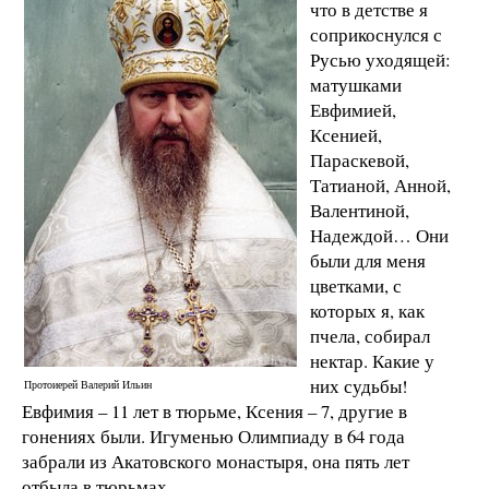
что в детстве я
соприкоснулся с
Русью уходящей:
матушками
Евфимией,
Ксенией,
Параскевой,
Татианой, Анной,
Валентиной,
Надеждой… Они
были для меня
цветками, с
которых я, как
пчела, собирал
нектар. Какие у
них судьбы!
Протоиерей Валерий Ильин
Евфимия – 11 лет в тюрьме, Ксения – 7, другие в
гонениях были. Игуменью Олимпиаду в 64 года
забрали из Акатовского монастыря, она пять лет
отбыла в тюрьмах.