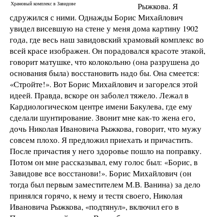
Храмовый комплекс в Завидове
Рыжкова. Я
сдружился с ними. Однажды Борис Михайлович
увидел висевшую на стене у меня дома картину 1902
года, где весь наш завидовский храмовый комплекс во
всей красе изображен. Он порадовался красоте этакой,
говорит матушке, что колокольню (она разрушена до
основания была) восстановить надо бы. Она смеется:
«Стройте!». Вот Борис Михайлович и загорелся этой
идеей. Правда, вскоре он заболел тяжело. Лежал в
Кардиологическом центре имени Бакулева, где ему
сделали шунтирование. Звонит мне как-то жена его,
дочь Николая Ивановича Рыжкова, говорит, что мужу
совсем плохо. Я предложил приехать и причастить.
После причастия у него здоровье пошло на поправку.
Потом он мне рассказывал, ему голос был: «Борис, в
Завидове все восстанови!». Борис Михайлович (он
тогда был первым заместителем М.В. Ванина) за дело
принялся горячо, к нему и тестя своего, Николая
Ивановича Рыжкова, «подтянул», включил его в