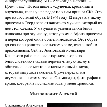
«Скоропослушница»; АН – Александр Невский.
–
Прим. авт.
). Потом пишет: «Дунечка, крестница и
внученька, какая у нас радость: к нам пришла СК». Это
про их любимый образ. В 1944 году 12 марта эту икону
привезли в Свердлово от какого-то мужика, который из
нее стол сделал. У матушки игуменьи стихи были
написаны про эту икону, которую им с Афона привезли
и перед которой они в обители молились. Этот образ
до сих пор хранится в сельском храме, очень любим
прихожанами. Сейчас Акатовский монастырь
Клинского района снова открылся, скоро по
благословению владыки вернем чтимую икону в
обитель, а на ее место поставим точный список,
который матушки заказали. Я уже передал им
игуменский посох матушки Олимпиады, фотографии и
архив, который в последние годы у меня хранился.
Митрополит Алексий
С владыкой Алексием