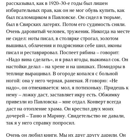
рассказывал, как в 1920–30-е годы был лишен
избирательных прав, как он не мог обувь купить, как
был псаломщиком в Павловске. Он сидел в тюрьме,
был в Свирских лагерях. Потом его судимость сняли.
Очень даровитый человек, труженик. Никогда на месте
не сидел: ноты писал, в столярке строгал, золотом
вышивал, облачения и подрясники себе шил, иконы
писал и реставрировал. Поспеет рябина – говорит:
«Надо вина сделать», и я рвал ягоды, выжимал сок. Он
настойки делал – на хрене и на шишках. Помидоры в
теплице выращивал. В огороде копался с больной
ногой: она у него черная, раненая. Я говорю: «Не
надо», он отнекивается: мол, я потихоньку. Придешь к
нему – ложку даст, заставляет икру есть. Обжимку
привезли из Павловска – мне отдал. Конверт всегда
даст на отопление храма. Он крестил двух моих
дочерей – Таню и Марину. Свидетельство не давали,
так я у него справку попросил.
Очень он любил книги. Мы их друг другу дарили. Он