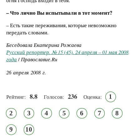
огня Господь входит в тебя.
– Что лично Вы испытывали в тот момент?
– Есть такие переживания, которые невозможно
передать словами.
Беседовала Екатерина Рожаева
Русский репортер. № 15 (45). 24 апреля – 01 мая 2008
года
/
Православие.Ru
26 апреля 2008 г.
8.8
236
1
Рейтинг:
Голосов:
Оценка:
2
3
4
5
6
7
8
9
10