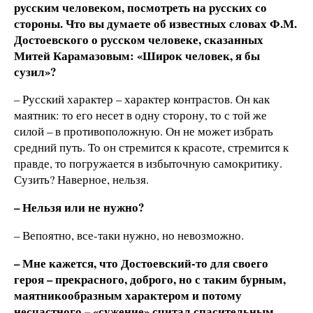
русским человеком, посмотреть на русских со
стороны. Что вы думаете об известных словах Ф.М.
Достоевского о русском человеке, сказанных
Мит
ей Карамазов
ым: «Широк человек, я бы
сузил»?
– Русский характер – характер контрастов. Он как
маятник: то его несет в одну сторону, то с той же
силой – в противоположную. Он не может избрать
средний путь. То он стремится к красоте, стремится к
правде, то погружается в избыточную самокритику.
Сузить? Наверное, нельзя.
–
Нельзя или не нужно?
– Вепоятно, все-таки нужно, но невозможно.
–
Мне кажется, что Достоевский-то для своего
героя
– прекрасного, доброго, но с таким бурным,
маятникообразным характером и
потому
несчастного
–
«сужение
»
считал спасительным.