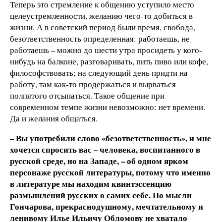
Теперь это стремление к общению уступило место
целеустремленности, желанию чего-то добиться в
жизни. А в советский период были время, свобода,
безответственность определенная: работаешь, не
работаешь – можно до шести утра просидеть у кого-
нибудь на балконе, разговаривать, пить пиво или кофе,
философствовать; на следующий день придти на
работу, там как-то продержаться и вырваться
полпятого отсыпаться. Такое общение при
современном темпе жизни невозможно: нет времени.
Да и желания общаться.
–
Вы употребили слово «безответственность», и мне
хочется спросить вас
– человека, воспитанного в
русской среде, но на Западе
, – об одном ярком
персонаже русской литературы, потому что именно
в литературе мы находим квинтэссенцию
размышлений русских о самих себе. По мысли
Гончарова, прекраснодушному, мечтательному и
ленивому Илье Ильичу Обломову не хватало