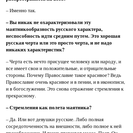
– Именно так.
–
Вы никак не
охарактериз
овали эту
маятникообразность русского характера,
неспособность идти средним путем. Это хорошая
русская черта или это просто черта
, и не надо
никаких характеристик?
– Черта есть нечто присущее человеку или народу, и
все имеет свои и положительные, и отрицательные
стороны. Почему Православие такое красивое? Ведь
Православие очень красивое и в пении, и в иконописи,
и в богослужении. Это снова отражение стремления к
прекрасному.
–
Стремления
как полета маятника?
– Да. Или вот девушки русские. Либо полная
сосредоточенность на внешности, либо полное к ней
пренебрежение. И таких примеров масса. Пост. Он