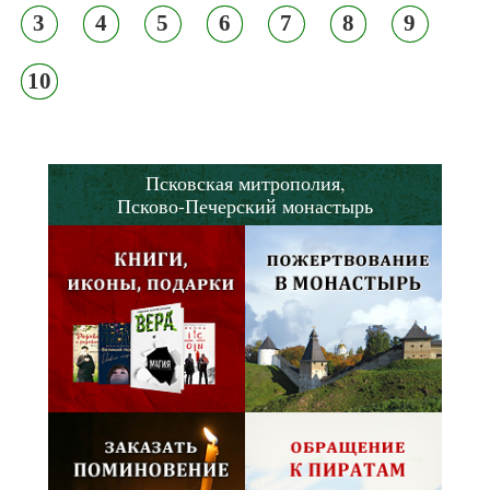
3
4
5
6
7
8
9
10
Псковская митрополия,
Псково-Печерский монастырь