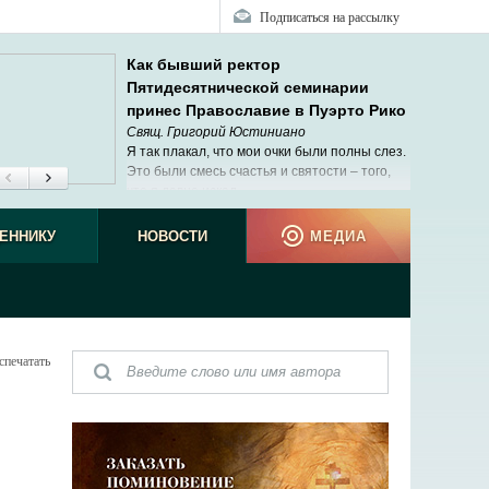
Подписаться на рассылку
Как бывший ректор
Пятидесятнической семинарии
принес Православие в Пуэрто Рико
Свящ. Григорий Юстиниано
Я так плакал, что мои очки были полны слез.
Это были смесь счастья и святости – того,
что я давно искал.
не виде
ЕННИКУ
НОВОСТИ
МЕДИА
спечатать