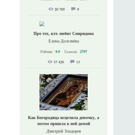
20 705
9
Про тех, кто любит Спиридона
Елена Долгачёва
Рейтинг:
9.9
Голосов:
2797
37 420
13
Как Богородица исцелила девочку, а
потом пришла к ней домой
Дмитрий Злодорев