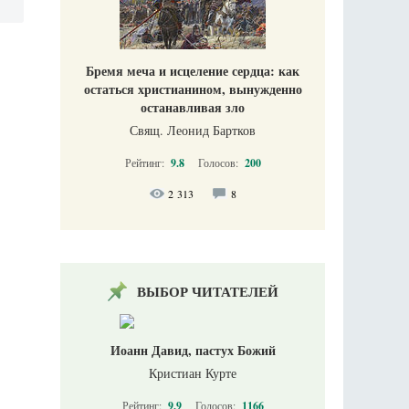
Бремя меча и исцеление сердца: как
остаться христианином, вынужденно
останавливая зло
Свящ. Леонид Бартков
Рейтинг:
9.8
Голосов:
200
2 313
8
ВЫБОР ЧИТАТЕЛЕЙ
Иоанн Давид, пастух Божий
Кристиан Курте
Рейтинг:
9.9
Голосов:
1166