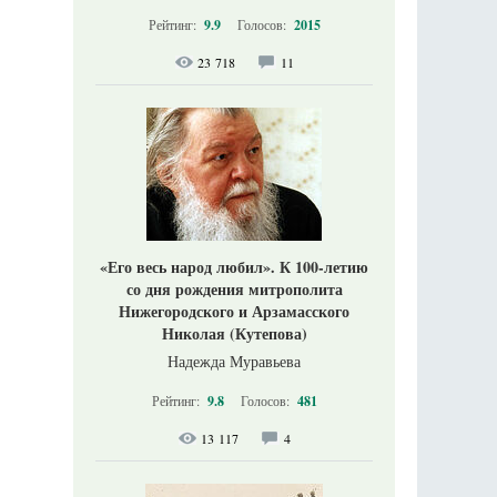
Рейтинг:
9.9
Голосов:
2015
23 718
11
«Его весь народ любил». К 100-летию
со дня рождения митрополита
Нижегородского и Арзамасского
Николая (Кутепова)
Надежда Муравьева
Рейтинг:
9.8
Голосов:
481
13 117
4