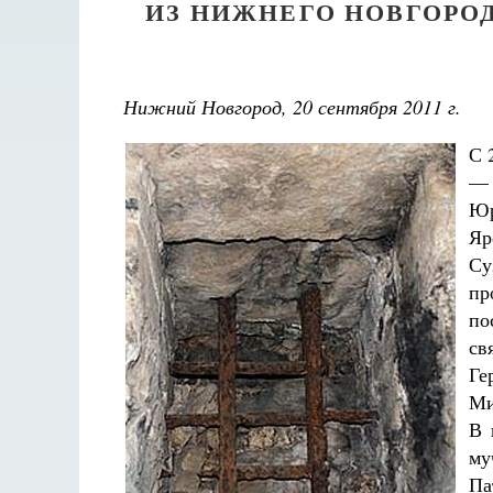
ИЗ НИЖНЕГО НОВГОРО
Нижний Новгород, 20 сентября 2011 г.
С 
— 
Ю
Яр
Су
пр
п
св
Ге
Ми
В 
му
Па