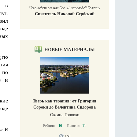
л в
Чего ждет от нас Бог. 10 заповедей Божиих
вт.
Святитель Николай Сербский
вил
оде
дных
НОВЫЕ МАТЕРИАЛЫ
 по
ния
 по
в и
ские
Тверь как терапия: от Григория
Сороки до Валентина Сидорова
роде
Оксана Головко
Рейтинг:
10
Голосов:
11
» и
160