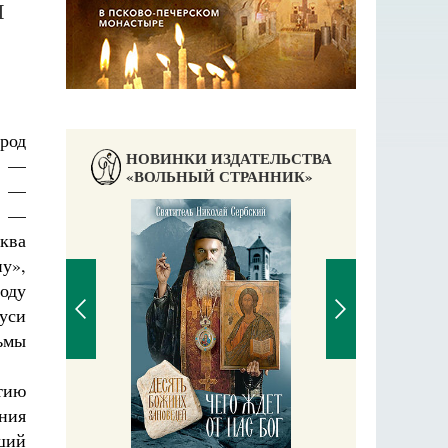
Й
ород
НОВИНКИ ИЗДАТЕЛЬСТВА
) —
«ВОЛЬНЫЙ СТРАННИК»
а —
й —
ква
у»,
оду
уси
ьмы
тию
П
ния
Е
аучись у
ший