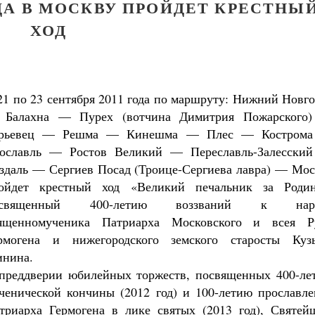
ДА В МОСКВУ ПРОЙДЕТ КРЕСТНЫ
ХОД
21 по 23 сентября 2011 года по маршруту: Нижний Новг
Балахна — Пурех (вотчина Димитрия Пожарского
рьевец — Решма — Кинешма — Плес — Костром
ославль — Ростов Великий — Переславль-Залесски
здаль — Сергиев Посад (Троице-Сергиева лавра) — Мос
ойдет крестный ход «Великий печальник за Родин
освященный 400-летию воззваний к нар
ященномученика Патриарха Московского и всея Р
рмогена и нижегородского земского старосты Куз
нина.
преддверии юбилейных торжеств, посвященных 400-ле
ченической кончины (2012 год) и 100-летию прославле
Великомученик Георгий Победоносец. Н
триарха Гермогена в лике святых (2013 год), Святей
святого