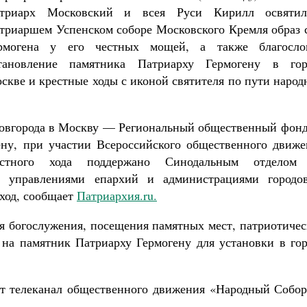
триарх Московский и всея Руси Кирилл освяти
Роман Котов
Как найти своё место в жизни
триаршем Успенском соборе Московского Кремля образ с
Кирилл Мурышев
рмогена у его честных мощей, а также благосло
тановление памятника Патриарху Гермогену в гор
скве и крестные ходы с иконой святителя по пути наро
Новгорода в Москву — Региональный общественный фонд
ену, при участии Всероссийского общественного движе
естного хода поддержано Синодальным отделом
, управлениями епархий и администрациями городо
 ход, сообщает
Патриархия.ru.
ся богослужения, посещения памятных мест, патриотиче
в на памятник Патриарху Гермогену для установки в го
т телеканал общественного движения «Народный Собор