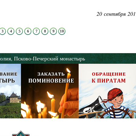
20 сентября 201
3
4
5
6
7
8
9
10
олия,
Псково-Печерский монастырь