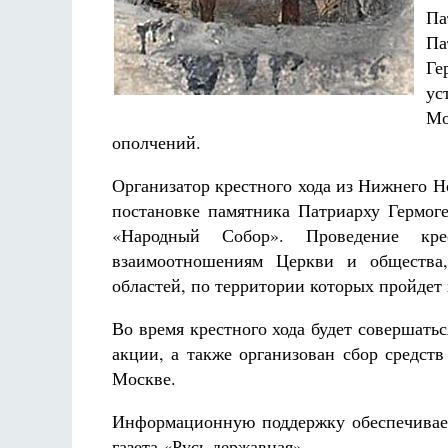
Разлуки не будет
Па
Фредерика де Грааф
Па
Ге
ус
Мо
ополчений.
Организатор крестного хода из Нижнего 
постановке памятника Патриарху Гермог
«Народный Собор». Проведение кр
взаимоотношениям Церкви и общества
областей, по территории которых пройдет
Во время крестного хода будет совершать
акции, а также организован сбор средст
Москве.
Информационную поддержку обеспечивае
газета «Русь державная».