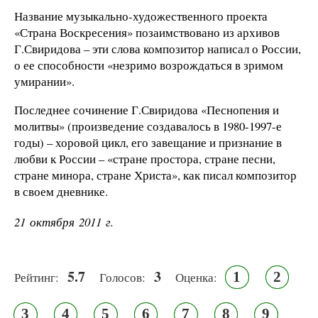
Название музыкально-художественного проекта
«Страна Воскресения» позаимствовано из архивов
Г.Свиридова – эти слова композитор написал о России,
о ее способности «незримо возрождаться в зримом
умирании».
Последнее сочинение Г.Свиридова «Песнопения и
молитвы» (произведение создавалось в 1980-1997-е
годы) – хоровой цикл, его завещание и признание в
любви к России – «стране простора, стране песни,
стране минора, стране Христа», как писал композитор
в своем дневнике.
21 октября 2011 г.
5.7
3
1
2
Рейтинг:
Голосов:
Оценка:
3
4
5
6
7
8
9