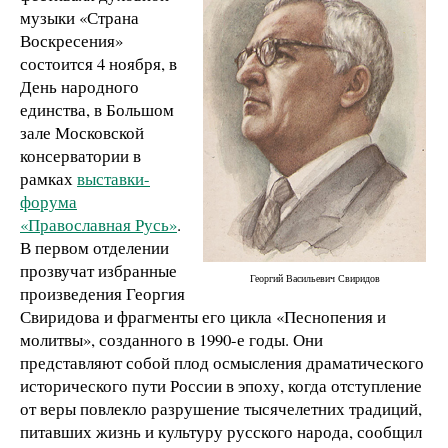
музыки «Страна
Воскресения»
состоится 4 ноября, в
День народного
единства, в Большом
зале Московской
консерватории в
рамках
выставки-
форума
«Православная Русь»
.
В первом отделении
прозвучат избранные
Георгий Васильевич Свиридов
произведения Георгия
Свиридова и фрагменты его цикла «Песнопения и
молитвы», созданного в 1990-е годы. Они
представляют собой плод осмысления драматического
исторического пути России в эпоху, когда отступление
от веры повлекло разрушение тысячелетних традиций,
питавших жизнь и культуру русского народа, сообщил