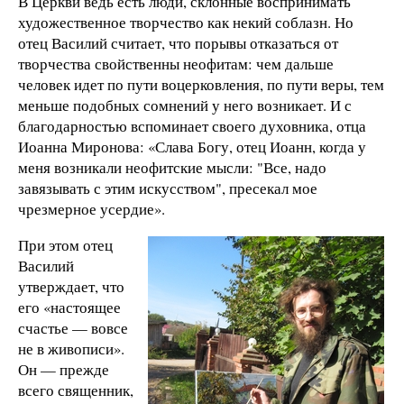
В Церкви ведь есть люди, склонные воспринимать
художественное творчество как некий соблазн. Но
отец Василий считает, что порывы отказаться от
творчества свойственны неофитам: чем дальше
человек идет по пути воцерковления, по пути веры, тем
меньше подобных сомнений у него возникает. И с
благодарностью вспоминает своего духовника, отца
Иоанна Миронова: «Слава Богу, отец Иоанн, когда у
меня возникали неофитские мысли: "Все, надо
завязывать с этим искусством", пресекал мое
чрезмерное усердие».
При этом отец
Василий
утверждает, что
его «настоящее
счастье — вовсе
не в живописи».
Он — прежде
всего священник,