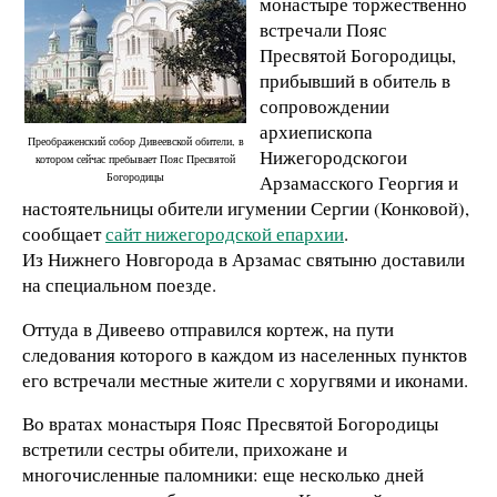
монастыре торжественно
встречали Пояс
Пресвятой Богородицы,
прибывший в обитель в
сопровождении
архиепископа
Преображенский собор Дивеевской обители, в
Нижегородскогои
котором сейчас пребывает Пояс Пресвятой
Богородицы
Арзамасского Георгия и
настоятельницы обители игумении Сергии (Конковой),
сообщает
сайт нижегородской епархии
.
Из Нижнего Новгорода в Арзамас святыню доставили
на специальном поезде.
Оттуда в Дивеево отправился кортеж, на пути
следования которого в каждом из населенных пунктов
его встречали местные жители с хоругвями и иконами.
Во вратах монастыря Пояс Пресвятой Богородицы
встретили сестры обители, прихожане и
многочисленные паломники: еще несколько дней