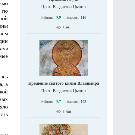
имо
Прот. Владислав Цыпин
 по
ной
Рейтинг:
9.9
Голосов:
116
ены
2 891
нием
дни
сная
ные
ась
Крещение святого князя Владимира
, а
Прот. Владислав Цыпин
кой
ных
Рейтинг:
9.7
Голосов:
163
ляло
7 280
усть
я о