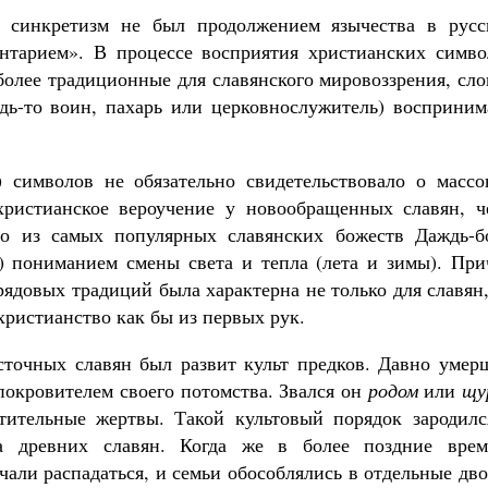
ий синкретизм не был продолжением язычества в русс
нтарием». В процессе восприятия христианских симво
более традиционные для славянского мировоззрения, сл
дь-то воин, пахарь или церковнослужитель) восприним
) символов не обязательно свидетельствовало о массо
христианское вероучение у новообращенных славян, ч
ого из самых популярных славянских божеств Даждь-бо
) пониманием смены света и тепла (лета и зимы). При
рядовых традиций была характерна не только для славян
христианство как бы из первых рук.
сточных славян был развит культ предков. Давно умер
 покровителем своего потомства. Звался он
родом
или
щу
тительные жертвы. Такой культовый порядок зародилс
а древних славян. Когда же в более поздние врем
чали распадаться, и семьи обособлялись в отдельные дв