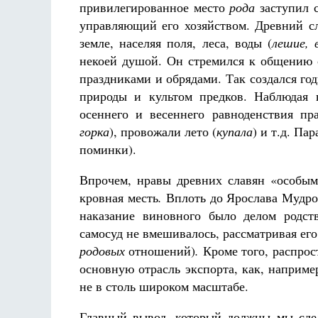
привилегированное место
рода
заступил 
управляющий его хозяйством. Древний с
земле, населяя поля, леса, воды (
лешие, 
некоей душой. Он стремился к общению с
праздниками и обрядами. Так создался го
природы и культом предков. Наблюдая 
осеннего и весеннего равноденствия п
горка
), провожали лето (
купала
) и т.д. П
поминки).
Впрочем, нравы древних славян «особым»
кровная месть
.
Вплоть до Ярослава Мудрог
наказание виновного было делом родств
самосуд не вмешивалось, рассматривая ег
родовых
отношений)
.
Кроме того, распрост
основную отрасль экспорта, как, наприме
не в столь широком масштабе.
Главный вывод, который должны мы сдел