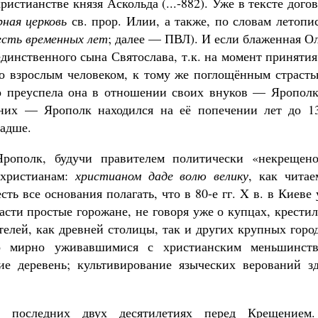
ристианстве князя Аскольда (...-882). Уже в тексте дого
рная церковь
св. прор. Илии, а также, по словам летопи
сть временных лет
; далее — ПВЛ). И если блаженная О
единственного сына Святослава, т.к. на момент приняти
о взрослым чело­веком, к тому же погло­щённым страст
то преуспела она в отношении своих внуков — Ярополк
 них — Ярополк находился на её попечении лет до 13
адше.
Ярополк, будучи правителем политически «некрещено
 христианам:
христианом даде волю велику
, как читае
ть все основания полагать, что в 80-е гг. X в. в Киеве
части простые горожане, не говоря уже о купцах, крести
елей, как древней столицы, так и других крупных горо
но мирно уживавшимися с христианским меньшинств
е деревень; культивирование языческих верований зд
а последних двух десятилетиях перед Крещением