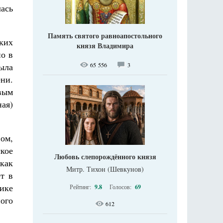
лась
Память святого равноапостольного
ских
князя Владимира
но в
65 556
3
была
ени.
вым
ая)
ом,
кое
Любовь слепорождённого князя
как
Митр. Тихон (Шевкунов)
ет в
ике
Рейтинг:
9.8
Голосов:
69
ого
612