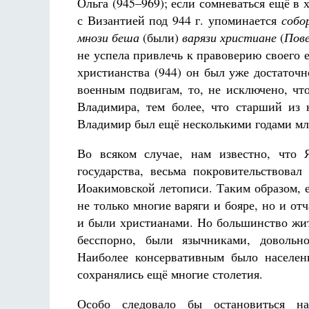
Ольга (945–969); если сомневаться ещё в х
с Византией под 944 г. упоминается
собо
мнози беша
(были)
варязи христиане
(
Пове
не успела привлечь к правоверию своего 
христианства (944) он был уже достаточн
военным подвигам, то, не исключено, ч
Владимира, тем более, что старший из
Владимир был ещё несколькими годами мл
Во всяком случае, нам известно, что 
государства, весьма покровительствовал
Иоакимовской летописи. Таким образом, ес
не только многие варяги и бояре, но и от
и были христианами. Но большинство жит
бесспорно, были язычниками, доволь
Наиболее консервативным было населени
сохранялись ещё многие столетия.
Особо следовало бы остановиться н