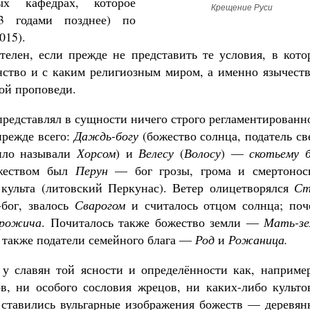
ых кафедрах, которое
Крещение Руси
3 годами позднее) по
015).
елен, если прежде не представить те условия, в кото
нство и с каким религиозным миром, а именно язычеств
Великомученик Георгий Победоносец. Н
святого
ой проповеди.
Роман Котов
Как найти своё место в жизни
представлял в сущности ничего строго регламентированн
Кирилл Мурышев
прежде всего:
Даждь-богу
(божество солнца, податель св
тило называли
Хорсом
) и
Велесу
(
Волосу
) —
скотьему б
ожеством был
Перун
— бог грозы, грома и смертонос
 культа (литовский Перкунас). Ветер олицетворялся
Ст
-бог, звалось
Сварогом
и считалось отцом солнца; поч
рожича
. Почиталось также божество земли —
Мать-зе
а также податели семейного блага —
Род
и
Рожаница.
у славян той ясности и определённости как, например
в, ни особого сословия жрецов, ни каких-либо культо
 ставились вульгарные изображения божеств — деревян