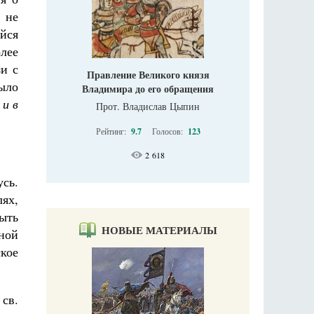
 не
йся
лее
зи с
Правление Великого князя
было
Владимира до его обращения
 и в
Прот. Владислав Цыпин
Рейтинг:
9.7
Голосов:
123
2 618
сь.
ях,
быть
НОВЫЕ МАТЕРИАЛЫ
ной
кое
 св.