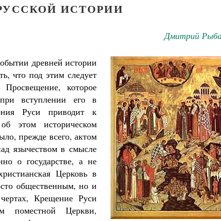
РУССКОЙ ИСТОРИИ
Дмитрий Рыба
событии древней истории
ть, что под этим следует
 Просвещение, которое
 при вступлении его в
ения Руси приводит к
об этом историческом
ыло, прежде всего, актом
над язычеством в смысле
нно о государстве, а не
христианская Церковь в
осто общественным, но и
чертах, Крещение Руси
м поместной Церкви,