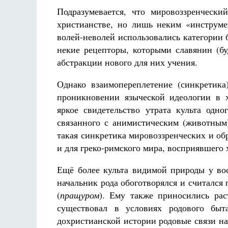
Подразумевается, что мировоззренческ
христианстве, но лишь неким «инструме
волей-неволей использовались категории 
некие рецепторы, которыми славянин (бу
абстракции нового для них учения.
Однако взаимопереплетение (синкретика
проникновении языческой идеологии в 
яркое свидетельство утрата культа одн
связанного с анимистическим (животным
такая синкретика мировоззренческих и об
и для греко-римского мира, восприявшего 
Ещё более культа видимой природы у во
начальник рода обоготворялся и считался
(
пращуром
). Ему также приносились рас
существовал в условиях родового быт
дохристианской истории родовые связи на