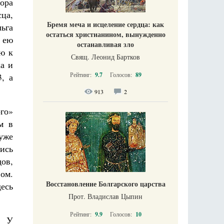
вора
сца,
Бремя меча и исцеление сердца: как
льга
остаться христианином, вынужденно
я ею
останавливая зло
ью к
Свящ. Леонид Бартков
а и
Рейтинг:
9.7
Голосов:
89
, а
913
2
го»
м в
 уже
лись
дов,
ом.
Восстановление Болгарского царства
есь
Прот. Владислав Цыпин
Рейтинг:
9.9
Голосов:
10
. У