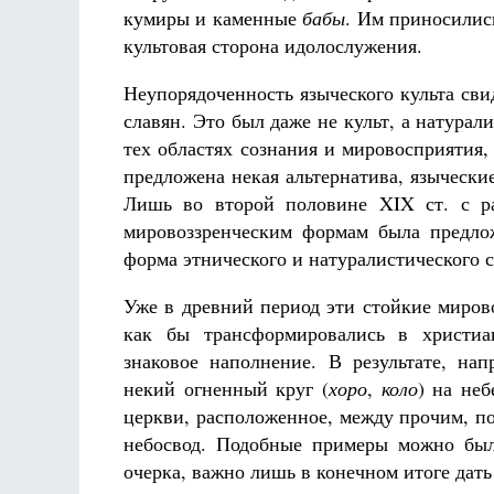
кумиры и каменные
бабы
. Им приносилис
культовая сторона идолослужения.
Неупорядоченность языческого культа сви
славян. Это был даже не культ, а натура
тех областях сознания и мировосприятия
предложена некая альтернатива, язычески
Лишь во второй половине XIX ст. с ра
мировоззренческим формам была предлож
форма этнического и натуралистического с
Уже в древний период эти стойкие миров
как бы трансформировались в христиа
знаковое наполнение. В результате, на
некий огненный круг (
хоро
,
коло
) на неб
церкви, расположенное, между прочим, п
небосвод. Подобные примеры можно был
очерка, важно лишь в конечном итоге дать