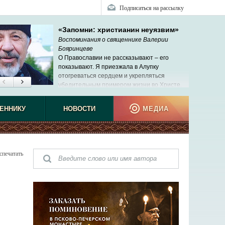
Подписаться на рассылку
«Запомни: христианин неуязвим»
Воспоминания о священнике Валерии
Бояринцеве
О Православии не рассказывают ‒ его
показывают. Я приезжала в Алупку
отогреваться сердцем и укрепляться
убедительным примером жизни во Христе.
ЕННИКУ
НОВОСТИ
МЕДИА
спечатать