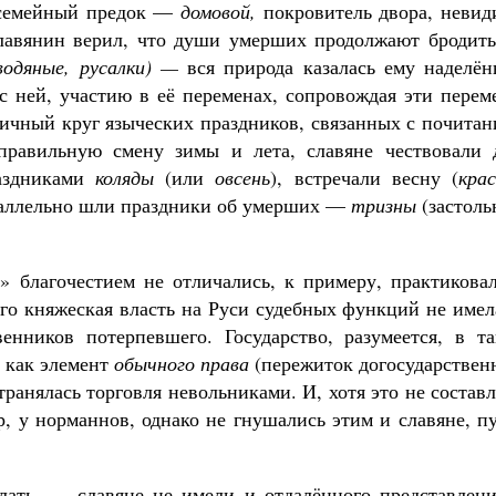
семейный предок —
домовой,
покровитель двора, невид
лавянин верил, что души умерших продолжают бродить
водяные, русалки) —
вся природа казалась ему наделён
 ней, участию в её переменах, сопровождая эти перем
дичный круг языческих праздников, связанных с почита
правильную смену зимы и лета, славяне чествовали 
раздниками
коляды
(или
овсень
), встречали весну (
кра
араллельно шли праздники об умерших —
тризны
(застоль
 благочестием не отличались, к примеру, практиковал
о княжеская власть на Руси судебных функций не имела
енников потерпевшего. Государство, разумеется, в та
о как элемент
обычного права
(пережиток догосударствен
ранялась торговля невольниками. И, хотя это не состав
р, у норманнов, однако не гнушались этим и славяне, п
ать, — славяне не имели и отдалённого представлени