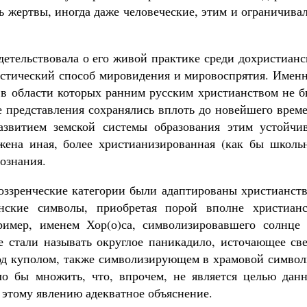
ь жертвы, иногда даже человеческие, этим и ограничива
детельствовала о его живой практике среди дохристиан
листический способ мировидения и мировоспрятия. Имен
, в области которых ранним русским христианством не 
е представления сохранялись вплоть до новейшего врем
звитием земской системы образования этим устойчи
ена иная, более христианизированная (как бы школьн
ознания.
оззренческие категории были адаптированы христианств
нские символы, приобретая порой вполне христианс
пример, именем Хор(о)са, символизировавшего солнце 
е стали называть округлое паникадило, источающее св
од куполом, также символизирующем в храмовой символ
о бы множить, что, впрочем, не является целью данн
 этому явлению адекватное объяснение.