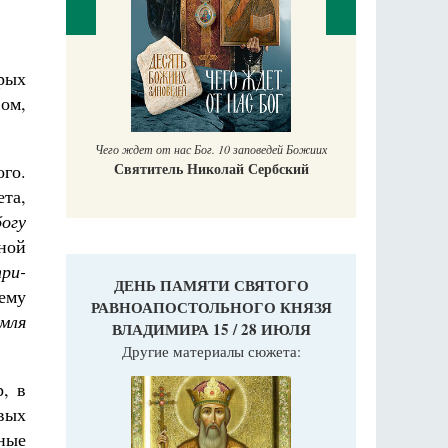
П
рых
Е
ом,
аучись у
Чего ждет от нас Бог. 10 заповедей Божиих
Святитель Николай Сербский
ого.
ета,
огу
ной
ри-
ДЕНЬ ПАМЯТИ СВЯТОГО
ему
РАВНОАПОСТОЛЬНОГО КНЯЗЯ
мля
ВЛАДИМИРА 15 / 28 ИЮЛЯ
Другие материалы сюжета:
, в
вых
ные