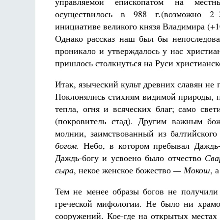
управляемой епископатом на местн
осуществилось в 988 г
.
(возможно 2–
инициативе великого князя Владимира (+1
Однако рассказ наш был бы непоследоват
проникало и утверждалось у нас христиа
пришлось столкнуться на Руси христианск
Разлуки не будет
Фредерика де Грааф
Итак, языческий культ древних славян не 
Поклонялись стихиям видимой природы, 
тепла, огня и всяческих благ; само све
(покровитель стад). Другим важным б
молнии, заимствованный из балтийского
богом
. Небо, в котором пребывал Даждь
Даждь-богу и усвоено было отчество
Сва
сыра
, некое женское божество
— Мокош
, 
Тем не менее образы богов не получили 
греческой мифологии. Не было ни храмо
сооружений. Кое-где на открытых местах