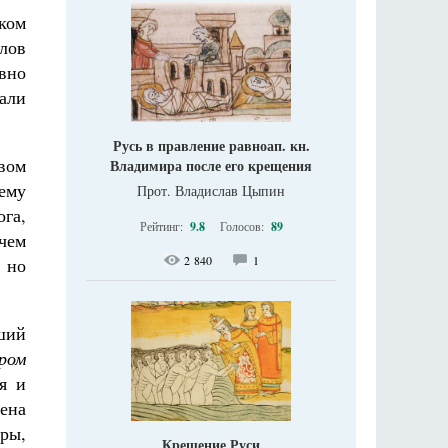
ком
лов
овно
али
Русь в правление равноап. кн.
вом
Владимира после его крещения
ему
Прот. Владислав Цыпин
га,
Рейтинг:
9.8
Голосов:
89
чем
2 840
1
, но
ший
ром
я и
ена
оры,
Крещение Руси