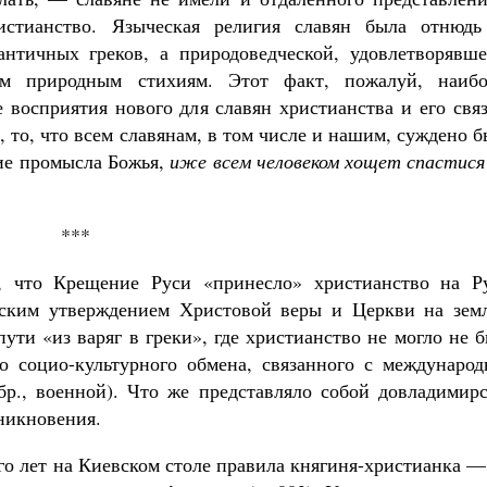
истианство. Языческая религия славян была отнюдь
античных греков, а природоведческой, удовлетворявше
м природным стихиям. Этот факт, пожалуй, наибо
е восприятия нового для славян христианства и его свя
 то, что всем славянам, в том числе и нашим, суждено 
тие промысла Божья,
иже всем человеком хощет спастися
***
 что Крещение Руси «принесло» христианство на Ру
ским утверждением Христовой веры и Церкви на земл
ути «из варяг в греки», где христианство не могло не 
о социо-культурного обмена, связанного с международ
бр., военной). Что же представляло собой довладимирс
никновения.
го лет на Киевском столе правила княгиня-христианка —