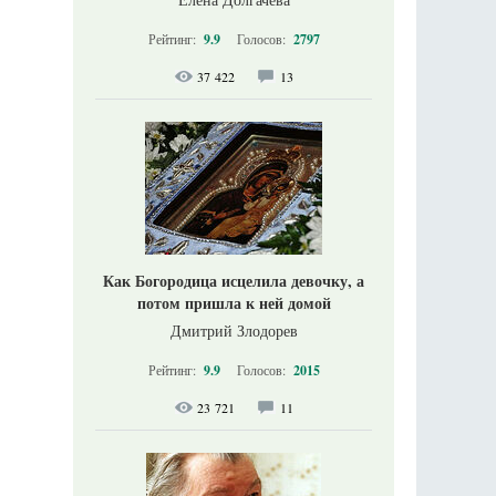
Рейтинг:
9.9
Голосов:
2797
37 422
13
Как Богородица исцелила девочку, а
потом пришла к ней домой
Дмитрий Злодорев
Рейтинг:
9.9
Голосов:
2015
23 721
11