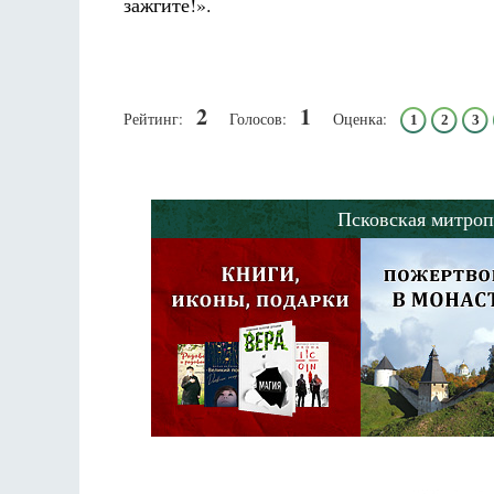
зажгите!».
Разлуки не будет
Фредерика де Грааф
2
1
Рейтинг:
Голосов:
Оценка:
1
2
3
Псковская митроп