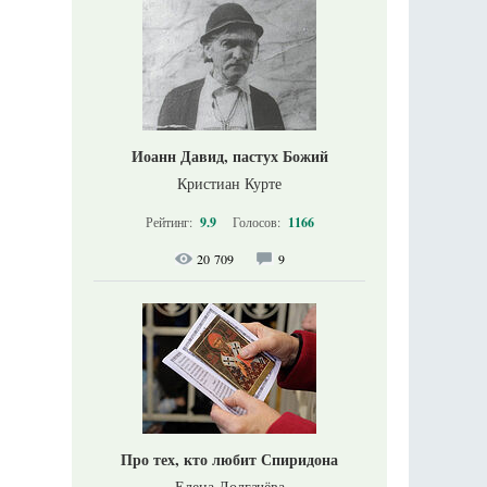
Иоанн Давид, пастух Божий
Кристиан Курте
Рейтинг:
9.9
Голосов:
1166
20 709
9
Про тех, кто любит Спиридона
Елена Долгачёва