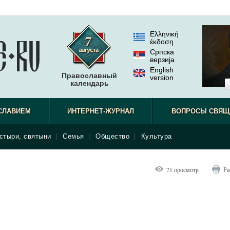
Ελληνική
έκδοση
Српска
верзиjа
English
Православный
version
календарь
СЛАВИЕМ
ИНТЕРНЕТ-ЖУРНАЛ
ВОПРОСЫ СВЯЩ
стыри, святыни
|
Семья
|
Общество
|
Культура
71 просмотр
Ра