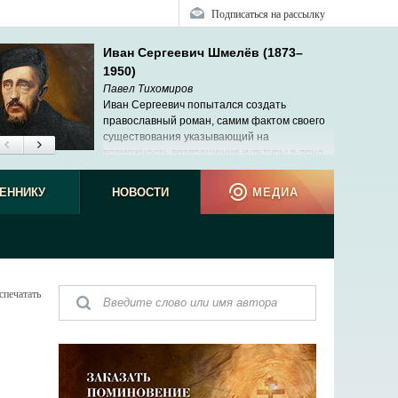
Подписаться на рассылку
Иван Сергеевич Шмелёв (1873–
1950)
Павел Тихомиров
Иван Сергеевич попытался создать
православный роман, самим фактом своего
существования указывающий на
возможность возвращения культуры в лоно
Церкви.
ЕННИКУ
НОВОСТИ
МЕДИА
спечатать