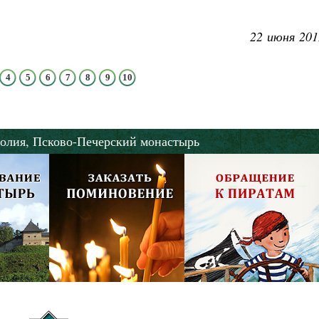
Роман Котов
Как найти своё место в жизни
Кирилл Мурышев
22 июня 201
4
5
6
7
8
9
10
олия,
Псково-Печерский монастырь