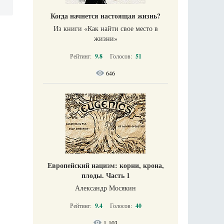
Когда начнется настоящая жизнь?
Из книги «Как найти свое место в
жизни​»
Рейтинг:
9.8
Голосов:
51
646
Европейский нацизм: корни, крона,
плоды. Часть 1
Александр Мосякин
Рейтинг:
9.4
Голосов:
40
1 103