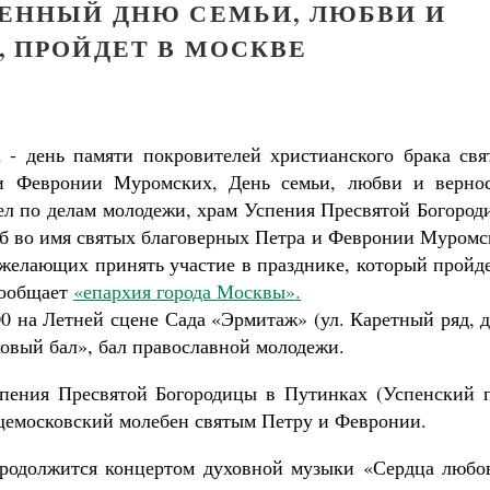
ЩЕННЫЙ ДНЮ СЕМЬИ, ЛЮБВИ И
, ПРОЙДЕТ В МОСКВЕ
 - день памяти покровителей христианского брака свя
и Февронии Муромских, День семьи, любви и вернос
л по делам молодежи, храм Успения Пресвятой Богород
б во имя святых благоверных Петра и Февронии Муромс
желающих принять участие в празднике, который пройде
сообщает
«епархия города Москвы».
00 на Летней сцене Сада «Эрмитаж» (ул. Каретный ряд, д
овый бал», бал православной молодежи.
спения Пресвятой Богородицы в Путинках (Успенский п
бщемосковский молебен святым Петру и Февронии.
продолжится концертом духовной музыки «Сердца любо
Великомученик Георгий Победоносец. Н
святого