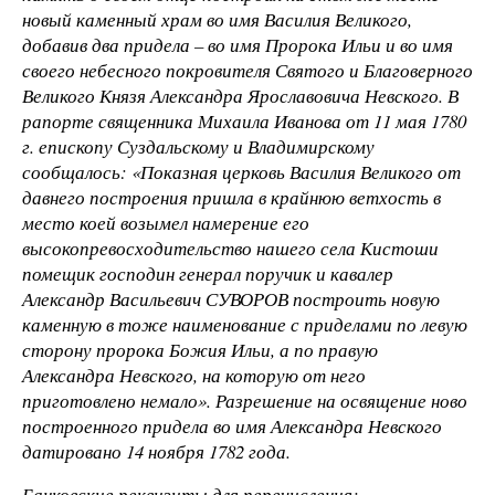
новый каменный храм во имя Василия Великого,
добавив два придела – во имя Пророка Ильи и во имя
своего небесного покровителя Святого и Благоверного
Великого Князя Александра Ярославовича Невского. В
рапорте священника Михаила Иванова от 11 мая 1780
г. епископу Суздальскому и Владимирскому
сообщалось: «Показная церковь Василия Великого от
давнего построения пришла в крайнюю ветхость в
место коей возымел намерение его
высокопревосходительство нашего села Кистоши
помещик господин генерал поручик и кавалер
Александр Васильевич СУВОРОВ построить новую
каменную в тоже наименование с приделами по левую
сторону пророка Божия Ильи, а по правую
Александра Невского, на которую от него
приготовлено немало». Разрешение на освящение ново
построенного придела во имя Александра Невского
датировано 14 ноября 1782 года.
Банковские реквизиты для перечисления: