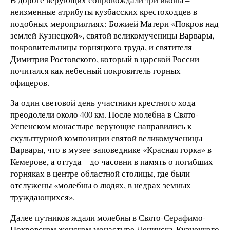
неизменные атрибуты кузбасских крестоходцев в
подобных мероприятиях: Божией Матери «Покров над
землей Кузнецкой», святой великомученицы Варвары,
покровительницы горняцкого труда, и святителя
Димитрия Ростовского, который в царской России
почитался как небесный покровитель горных
офицеров.
За один световой день участники крестного хода
преодолели около 400 км. После молебна в Свято-
Успенском монастыре верующие направились к
скульптурной композиции святой великомученицы
Варвары, что в музее-заповеднике «Красная горка» в
Кемерове, а оттуда – до часовни в память о погибших
горняках в центре областной столицы, где были
отслужены «молебны о людях, в недрах земных
труждающихся».
Далее путников ждали молебны в Свято-Серафимо-
Покровском женском монастыре Ленинска-Кузнецкого