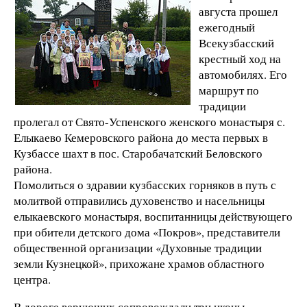
августа прошел
ежегодный
Всекузбасский
крестный ход на
автомобилях. Его
маршрут по
традиции
пролегал от Свято-Успенского женского монастыря с.
Елыкаево Кемеровского района до места первых в
Кузбассе шахт в пос. Старобачатский Беловского
района.
Помолиться о здравии кузбасских горняков в путь с
молитвой отправились духовенство и насельницы
елыкаевского монастыря, воспитанницы действующего
при обители детского дома «Покров», представители
общественной организации «Духовные традиции
земли Кузнецкой», прихожане храмов областного
центра.
В дороге верующих сопровождали три иконы –