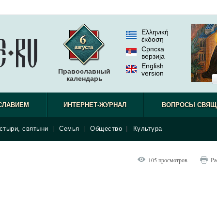
Ελληνική
έκδοση
Српска
верзиjа
English
Православный
version
календарь
СЛАВИЕМ
ИНТЕРНЕТ-ЖУРНАЛ
ВОПРОСЫ СВЯЩ
стыри, святыни
|
Семья
|
Общество
|
Культура
105 просмотров
Ра