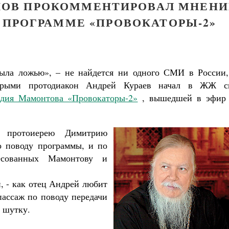
НОВ ПРОКОММЕНТИРОВАЛ МНЕНИ
О ПРОГРАММЕ «ПРОВОКАТОРЫ-2»
ыла ложью», – не найдется ни одного СМИ в России,
торыми протодиакон Андрей Кураев начал в ЖЖ с
дия Мамонтова «Провокаторы-2»
, вышедшей в эфир
к протоиерею Димитрию
о поводу программы, и по
ресованных Мамонтову и
, - как отец Андрей любит
пассаж по поводу передачи
 шутку.
Великомученик Георгий Победоносец. Н
святого