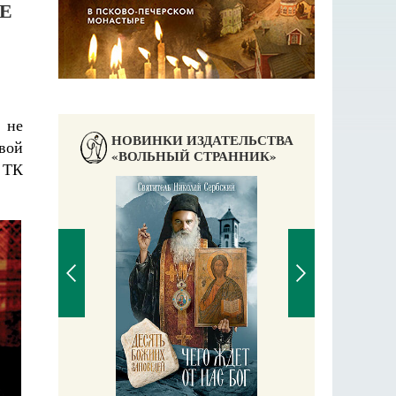
Е
 не
НОВИНКИ ИЗДАТЕЛЬСТВА
вой
«ВОЛЬНЫЙ СТРАННИК»
 ТК
П
Е
аучись у