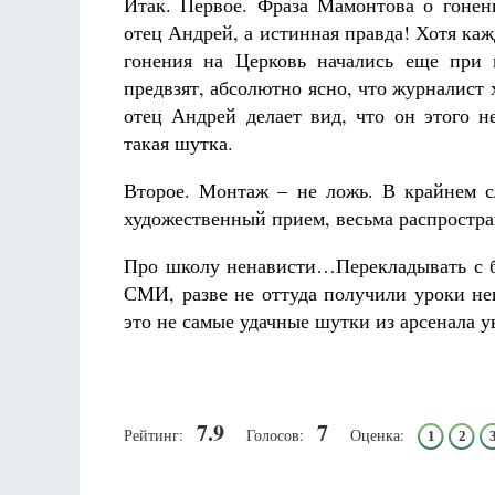
Итак. Первое. Фраза Мамонтова о гонен
Разлуки не будет
Фредерика де Грааф
отец Андрей, а истинная правда! Хотя каж
гонения на Церковь начались еще при 
предвзят, абсолютно ясно, что журналист х
отец Андрей делает вид, что он этого н
такая шутка.
Второе. Монтаж – не ложь. В крайнем с
художественный прием, весьма распростра
Про школу ненависти…Перекладывать с б
СМИ, разве не оттуда получили уроки нен
это не самые удачные шутки из арсенала 
7.9
7
Рейтинг:
Голосов:
Оценка:
1
2