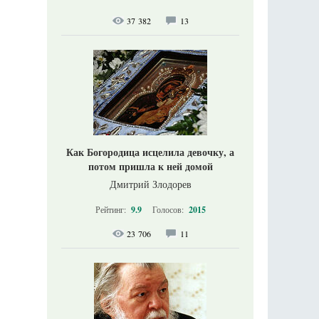
37 382
13
Как Богородица исцелила девочку, а
потом пришла к ней домой
Дмитрий Злодорев
Рейтинг:
9.9
Голосов:
2015
23 706
11