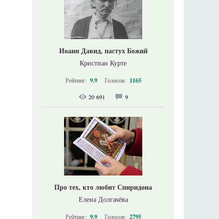
Иоанн Давид, пастух Божий
Кристиан Курте
Рейтинг:
9.9
Голосов:
1165
20 691
9
Про тех, кто любит Спиридона
Елена Долгачёва
Рейтинг:
9.9
Голосов:
2795