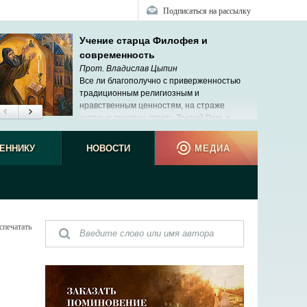
Подписаться на рассылку
Учение старца Филофея и
современность
Прот. Владислав Цыпин
Все ли благополучно с приверженностью
традиционным религиозным и
нравственным ценностям, на страже
которых призван стоять Третий Рим, в
современной России?
ЕННИКУ
НОВОСТИ
МЕДИА
спечатать