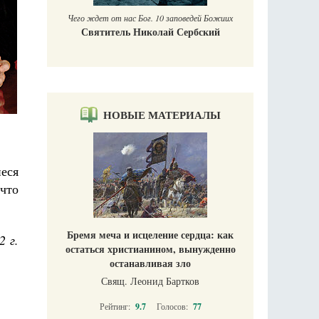
Чего ждет от нас Бог. 10 заповедей Божиих
Святитель Николай Сербский
НОВЫЕ МАТЕРИАЛЫ
еся
 что
Бремя меча и исцеление сердца: как
2 г.
остаться христианином, вынужденно
останавливая зло
Свящ. Леонид Бартков
Рейтинг:
9.7
Голосов:
77