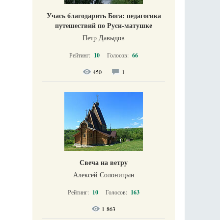
Учась благодарить Бога: педагогика
путешествий по Руси-матушке
Петр Давыдов
Рейтинг:
10
Голосов:
66
450
1
Свеча на ветру
Алексей Солоницын
Рейтинг:
10
Голосов:
163
1 863