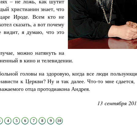
иях – не ложь, как шутит
Роман Котов
дый христианин знает, что
Как найти своё место в жизни
Кирилл Мурышев
царе Ироде. Всем кто не
отел сказать, а вот почему
е видит, я думаю, что это
лучае, можно натянуть на
ненный в кино и телевидении.
ольной головы на здоровую, когда все люди пользующи
ависти к Церкви? Ну и так далее. Что-то мне сдается,
уважаемого отца протодиакона Андрея.
13 сентября 201
3
4
5
6
7
8
9
10