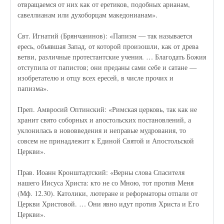
отвращаемся от них как от еретиков, подобных арианам,
савеллианам или духоборцам македонианам».
Свт. Игнатий (Брянчанинов): «Папизм — так называется
ересь, объявшая Запад, от которой произошли, как от древа
ветви, различные протестантские учения. … Благодать Божия
отступила от папистов; они преданы сами себе и сатане —
изобретателю и отцу всех ересей, в числе прочих и
папизма».
Преп. Амвросий Оптинский: «Римская церковь, так как не
хранит свято соборных и апостольских постановлений, а
уклонилась в нововведения и неправые мудрования, то
совсем не принадлежит к Единой Святой и Апостольской
Церкви».
Прав. Иоанн Кронштадтский: «Верны слова Спасителя
нашего Иисуса Христа: кто не со Мною, тот против Меня
(Мф. 12.30). Католики, лютеране и реформаторы отпали от
Церкви Христовой. … Они явно идут против Христа и Его
Церкви».