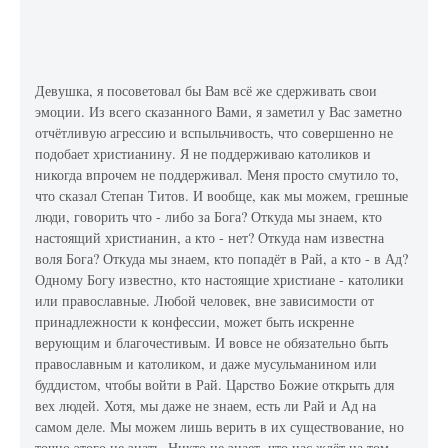
Девушка, я посоветовал бы Вам всё же сдерживать свои
эмоции. Из всего сказанного Вами, я заметил у Вас заметно
отчётливую агрессию и вспыльчивость, что совершенно не
подобает христианину. Я не поддерживаю католиков и
никогда впрочем не поддерживал. Меня просто смутило то,
что сказал Степан Титов. И вообще, как мы можем, грешные
люди, говорить что - либо за Бога? Откуда мы знаем, кто
настоящий христианин, а кто - нет? Откуда нам известна
воля Бога? Откуда мы знаем, кто попадёт в Рай, а кто - в Ад?
Одному Богу известно, кто настоящие христиане - католики
или православные. Любой человек, вне зависимости от
принадлежности к конфессии, может быть искренне
верующим и благочестивым. И вовсе не обязательно быть
православным и католиком, и даже мусульманином или
буддистом, чтобы войти в Рай. Царство Божие открыть для
вех людей. Хотя, мы даже не знаем, есть ли Рай и Ад на
самом деле. Мы можем лишь верить в их существование, но
точно этого не знать. Никто не знает, что нас ждёт на том