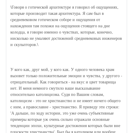
\Говоря о готической архитектуре я говорил об ощущениях,
которые производит такая архитектура. Я сам был в
средневековом готическом соборе и ощущения от
нахождения там похожи на ощущения стоящего на дне
колодца, я говорю именно о чувствах, которые, конечно,
нисколько не умаляют достижений средневековых инженеров
и скульпторов.\
У кого как, друг мой, у кого как. У одного человека храм
вызовет только положительные эмоции и чувства, у другого -
отрицательный. Как говориться - на вкус и цвет товарища
нет. И меня немного смутило ваше высказывание
относительно католицизма. Судя по Вашим словам,
католицизм - это не христианство и не имеет ничего общего
с ним, а православие - христианство. Я приведу эти строки:
'А дальше, по ходу истории, это уже очень субъективные
примеры которые уж очень сильно отражали основные
тенденции эпохи, культурные достижения которых были вне
плоскости христианства'. Был бы я католиком или вообще