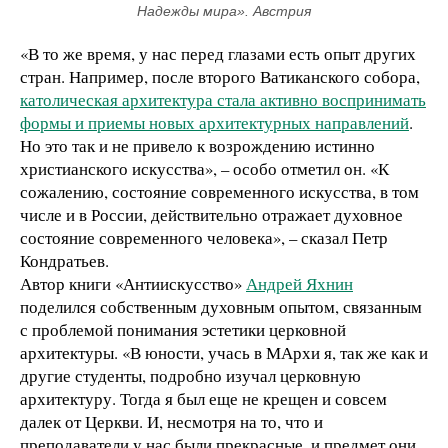
Надежды мира». Австрия
«В то же время, у нас перед глазами есть опыт других
стран. Например, после второго Ватиканского собора,
католическая архитектура стала активно воспринимать
формы и приемы новых архитектурных направлений
.
Но это так и не привело к возрождению истинно
христианского искусства», – особо отметил он. «К
сожалению, состояние современного искусства, в том
числе и в России, действительно отражает духовное
состояние современного человека», – сказал Петр
Кондратьев.
Автор книги «Антиискусство»
Андрей Яхнин
поделился собственным духовным опытом, связанным
с проблемой понимания эстетики церковной
архитектуры. «В юности, учась в МАрхи я, так же как и
другие студенты, подробно изучал церковную
архитектуру. Тогда я был еще не крещен и совсем
далек от Церкви. И, несмотря на то, что и
преподаватели у нас были прекрасные, и предмет они