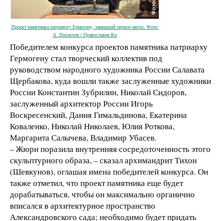
Проект памятника патриарху Ермогену, занявший первое место. Фото:
А. Поспелов / Православие.Ru
Победителем конкурса проектов памятника патриарху
Гермогену стал творческий коллектив под
руководством народного художника России Салавата
Щербакова, куда вошли также заслуженные художники
России Константин Зубрилин, Николай Сидоров,
заслуженный архитектор России Игорь
Воскресенский, Дания Гимальдинова, Екатерина
Коваленко, Николай Николаев, Юлия Роткова,
Маргарита Салычева, Владимир Убасев.
– Жюри поразила внутренняя сосредоточенность этого
скульптурного образа, – сказал архимандрит Тихон
(Шевкунов), оглашая имена победителей конкурса. Он
также отметил, что проект памятника еще будет
дорабатываться, чтобы он максимально органично
вписался в архитектурное пространство
Александровского сада; необходимо будет придать