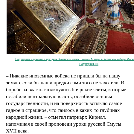
Патриаршее служение в праздник Казанской иконы Божией Матери в Успенском соборе Моск
Патриархия.Ru
– Никакие иноземные войска не пришли бы на нашу
землю, если бы наши предки сами того не захотели. В
борьбе за власть столкнулись боярские элиты, которые
ослабили центральную власть, ослабили основы
государственности, и на поверхность всплыло самое
гадкое и страшное, что таилось в каких-то глубинах
народной жизни, – отметил патриарх Кирилл,
напоминая в своей проповеди уроки русской Смуты
XVII века.