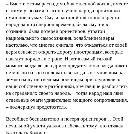
– Вместе с этим распадом общественной жизни, вместе
с этими угрозами благополучию народа произошло
смятение в умах. Смута, которой так точно окрестил
народ наш тот период времени, была смутой в
сознании, была потерей ориентиров, утратой
национального самосознания, ослаблением веры
настолько, что многие считали, что отказаться от своей
веры означает открыть дорогу иностранцам, которые
наведут порядок в стране. И вот в самый тяжкий
момент, когда везде царило предательство, когда никто
не мог ни на кого положиться, когда к вступившим на
землю нашу иноземным полчищам присоединялись
наши собственные разбойники, мечтавшие разбогатеть
на страданиях своего народа, – тогда народ наш явил
отдельные очаги удивительно мощного сопротивления,
– подчеркнул предстоятель.
Всеобщее беспамятство и потеря ориентиров… Этой
печальной участи удалось избежать тому, кто стяжал
Благодать Божию.