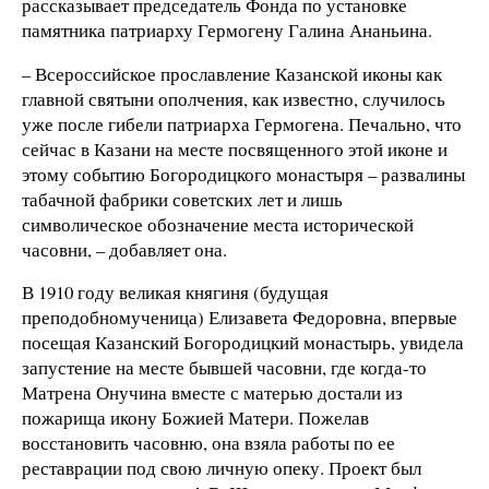
рассказывает председатель Фонда по установке
памятника патриарху Гермогену Галина Ананьина.
– Всероссийское прославление Казанской иконы как
главной святыни ополчения, как известно, случилось
уже после гибели патриарха Гермогена. Печально, что
сейчас в Казани на месте посвященного этой иконе и
этому событию Богородицкого монастыря – развалины
табачной фабрики советских лет и лишь
символическое обозначение места исторической
часовни, – добавляет она.
В 1910 году великая княгиня (будущая
преподобномученица) Елизавета Федоровна, впервые
посещая Казанский Богородицкий монастырь, увидела
запустение на месте бывшей часовни, где когда-то
Матрена Онучина вместе с матерью достали из
пожарища икону Божией Матери. Пожелав
восстановить часовню, она взяла работы по ее
реставрации под свою личную опеку. Проект был