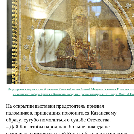
Двусторонняя хоругвь с изображением Казанской иконы Божией Матери и святителя Ермогена, кот
из Успенского собора Кремля в Казанский собор на Красной площади в 1913 году. Фото: А.По
На открытии выставки предстоятель призвал
паломников, пришедших поклониться Казанскому
образу, сугубо помолиться о судьбе Отечества.
– Дай Бог, чтобы народ наш больше никогда не
разрушал памятники, и дай Бог, чтобы народ наш умел