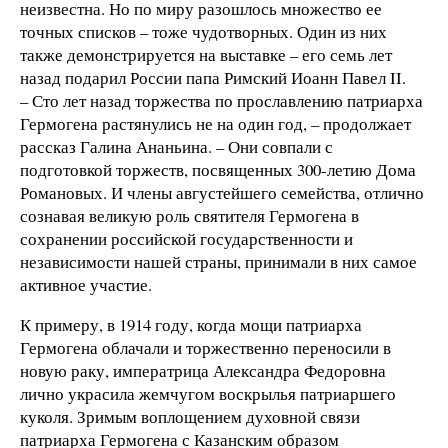
неизвестна. Но по миру разошлось множество ее
точных списков – тоже чудотворных. Один из них
также демонстрируется на выставке – его семь лет
назад подарил России папа Римский Иоанн Павел II.
– Сто лет назад торжества по прославлению патриарха
Гермогена растянулись не на один год, – продолжает
рассказ Галина Ананьина. – Они совпали с
подготовкой торжеств, посвященных 300-летию Дома
Романовых. И члены августейшего семейства, отлично
сознавая великую роль святителя Гермогена в
сохранении российской государственности и
независимости нашей страны, принимали в них самое
активное участие.
К примеру, в 1914 году, когда мощи патриарха
Гермогена облачали и торжественно переносили в
новую раку, императрица Александра Федоровна
лично украсила жемчугом воскрылья патриаршего
куколя. Зримым воплощением духовной связи
патриарха Гермогена с Казанским образом